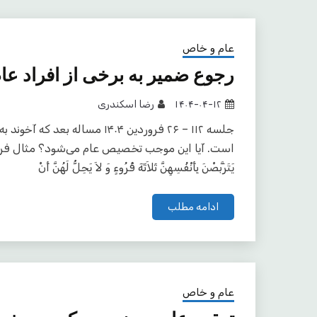
عام و خاص
رجوع ضمیر به برخی از افراد عا
۱۴۰۴-۰۴-۱۲
رضا اسکندری
جلسه ۱۱۲ – ۲۶ فروردین ۱۴۰۴ مس
است. آیا این موجب تخصیص عام می‌شود؟ مثال فرضی که 
يَتَرَبَّصْنَ بِأَنْفُسِهِنَّ ثَلاَثَةَ قُرُوءٍ وَ لاَ يَحِلُّ لَهُنَّ أَنْ
ادامه مطلب
عام و خاص