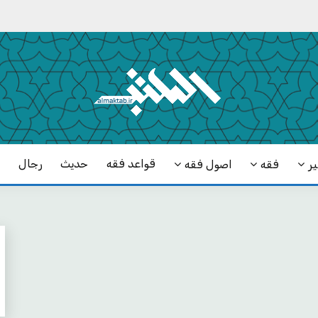
قواعد فقه
حدیث
رجال
ک
ر
فقه
اصول فقه