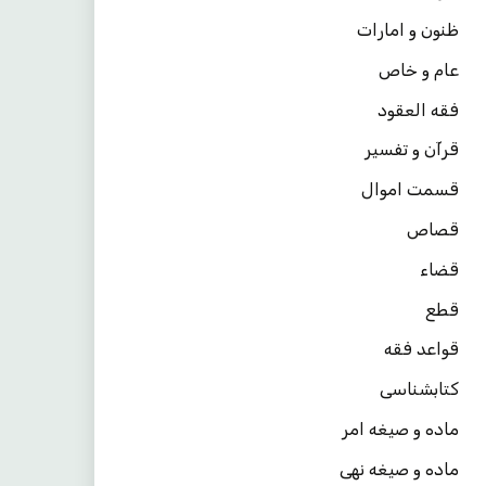
ظنون و امارات
عام و خاص
فقه العقود
قرآن و تفسیر
قسمت اموال
قصاص
قضاء
قطع
قواعد فقه
کتابشناسی
ماده و صیغه امر
ماده و صیغه نهی