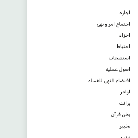
اجاره
اجتماع امر و نهی
اجزاء
احتیاط
استصحاب
اصول عملیه
اقتضاء النهی للفساد
اوامر
برائت
بطن قرآن
تخییر
ترتب