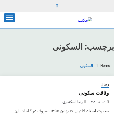
Ski
t
conten
یادداشت‌های رضا اسکندری
مکتب
برچسب:
السکونی
Home
السکونی
رجال
وثاقت سکونی
۱۴۰۲-۰۲-۰۸
رضا اسکندری
حضرت استاد قائینی ۱۷ بهمن ۱۳۹۵ معروف در کلمات این