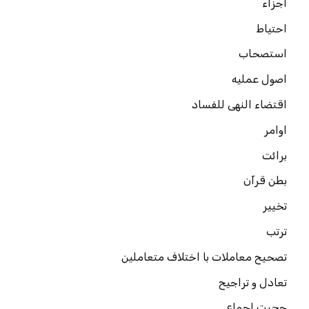
اجزاء
احتیاط
استصحاب
اصول عملیه
اقتضاء النهی للفساد
اوامر
برائت
بطن قرآن
تخییر
ترتب
تصحیح معاملات با اختلاف متعاملین
تعادل و تراجیح
حجیت اجماع