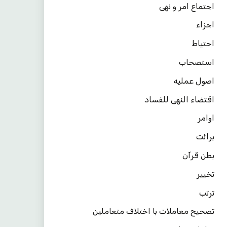
اجتماع امر و نهی
اجزاء
احتیاط
استصحاب
اصول عملیه
اقتضاء النهی للفساد
اوامر
برائت
بطن قرآن
تخییر
ترتب
تصحیح معاملات با اختلاف متعاملین