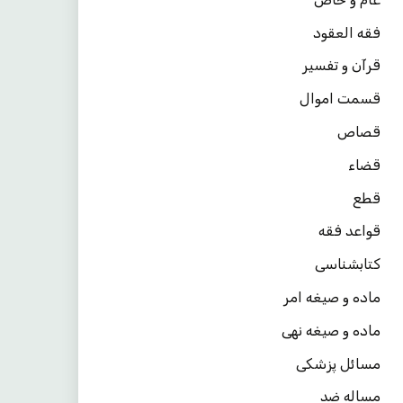
فقه العقود
قرآن و تفسیر
قسمت اموال
قصاص
قضاء
قطع
قواعد فقه
کتابشناسی
ماده و صیغه امر
ماده و صیغه نهی
مسائل پزشکی
مساله ضد