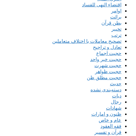
اقتضاء النهی للفساد
اوامر
برائت
بطن قرآن
تخییر
ترتب
تصحیح معاملات با اختلاف متعاملین
تعادل و تراجیح
حجیت اجماع
حجیت خبر واحد
حجیت شهرت
حجیت ظواهر
حجیت مطلق ظن
حدیث
دسته‌بندی نشده
دیات
رجال
شهادات
ظنون و امارات
عام و خاص
فقه العقود
قرآن و تفسیر