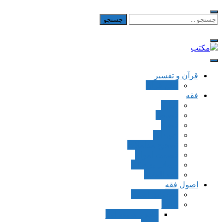
Skip
to
جستجو
برای:
content
مکتب
یادداشت‌های رضا اسکندری
قرآن و تفسیر
بطن قرآن
فقه
اجاره
قصاص
قضاء
شهادات
تصحیح معاملات
قسمت اموال
مسائل پزشکی
فقه العقود
اصول فقه
مقدمات اصول
اوامر
ماده و صیغه امر