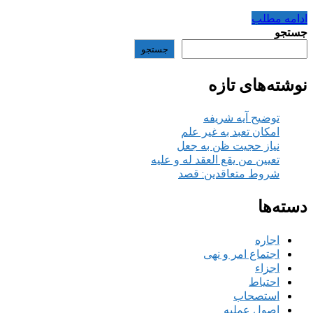
ادامه مطلب
جستجو
جستجو
نوشته‌های تازه
توضیح آیه شریفه
امکان تعبد به غیر علم
نیاز حجیت ظن به جعل
تعیین من یقع العقد له و علیه
شروط متعاقدین: قصد
دسته‌ها
اجاره
اجتماع امر و نهی
اجزاء
احتیاط
استصحاب
اصول عملیه