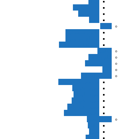
اجزاء
مقدمه واجب
مساله ضد
ترتب
نواهی
ماده و صیغه نهی
اجتماع امر و نهی
اقتضاء النهی للفساد
مفاهیم
عام و خاص
مطلق و مقید
قطع
ظنون و امارات
مقدمات مباحث ظن
حجیت ظواهر
حجیت اجماع
حجیت شهرت
حجیت خبر واحد
حجیت مطلق ظن
اصول عملیه
برائت
تخییر
احتیاط