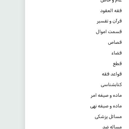
فقه العقود
قرآن و تفسیر
قسمت اموال
قصاص
قضاء
قطع
قواعد فقه
کتابشناسی
ماده و صیغه امر
ماده و صیغه نهی
مسائل پزشکی
مساله ضد