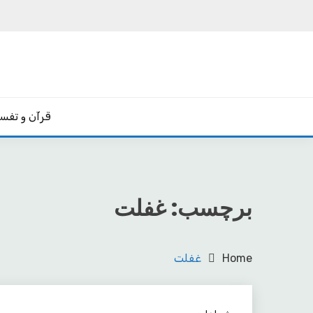
Ski
t
conten
یادداشت‌های رضا اسکندری
مکتب
قرآن و تفسی
برچسب:
غفلت
Home
غفلت