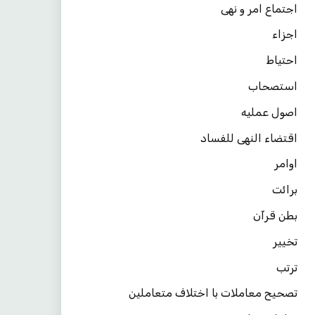
اجتماع امر و نهی
اجزاء
احتیاط
استصحاب
اصول عملیه
اقتضاء النهی للفساد
اوامر
برائت
بطن قرآن
تخییر
ترتب
تصحیح معاملات با اختلاف متعاملین