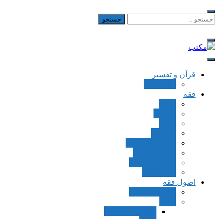
Skip
to
جستجو
برای:
content
مکتب
یادداشت‌های رضا اسکندری
قرآن و تفسیر
بطن قرآن
فقه
اجاره
قصاص
قضاء
شهادات
تصحیح معاملات
قسمت اموال
مسائل پزشکی
فقه العقود
اصول فقه
مقدمات اصول
اوامر
ماده و صیغه امر