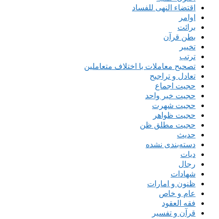
اقتضاء النهی للفساد
اوامر
برائت
بطن قرآن
تخییر
ترتب
تصحیح معاملات با اختلاف متعاملین
تعادل و تراجیح
حجیت اجماع
حجیت خبر واحد
حجیت شهرت
حجیت ظواهر
حجیت مطلق ظن
حدیث
دسته‌بندی نشده
دیات
رجال
شهادات
ظنون و امارات
عام و خاص
فقه العقود
قرآن و تفسیر