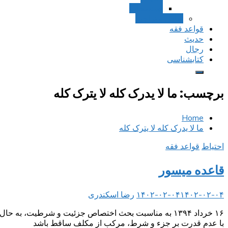
استصحاب
تعادل و تراجیح
قواعد فقه
حدیث
رجال
کتابشناسی
برچسب:
ما لا یدرک کله لا یترک کله
Home
ما لا یدرک کله لا یترک کله
احتیاط
قواعد فقه
قاعده میسور
۱۴۰۲-۰۲-۰۴
۱۴۰۲-۰۲-۰۴
رضا اسکندری
۱۶ خرداد ۱۳۹۴ به مناسبت بحث اختصاص جزئیت و شرطیت، 
با عدم قدرت بر جزء و شرط، مرکب از مکلف ساقط باشد