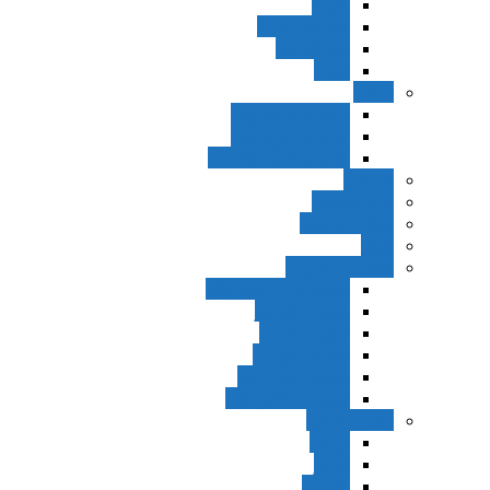
اجزاء
مقدمه واجب
مساله ضد
ترتب
نواهی
ماده و صیغه نهی
اجتماع امر و نهی
اقتضاء النهی للفساد
مفاهیم
عام و خاص
مطلق و مقید
قطع
ظنون و امارات
مقدمات مباحث ظن
حجیت ظواهر
حجیت اجماع
حجیت شهرت
حجیت خبر واحد
حجیت مطلق ظن
اصول عملیه
برائت
تخییر
احتیاط