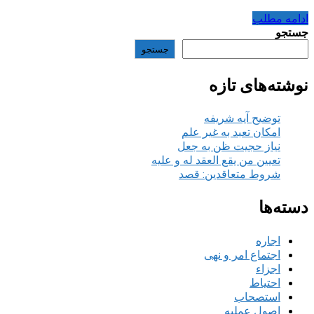
ادامه مطلب
جستجو
جستجو
نوشته‌های تازه
توضیح آیه شریفه
امکان تعبد به غیر علم
نیاز حجیت ظن به جعل
تعیین من یقع العقد له و علیه
شروط متعاقدین: قصد
دسته‌ها
اجاره
اجتماع امر و نهی
اجزاء
احتیاط
استصحاب
اصول عملیه