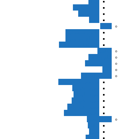
اجزاء
مقدمه واجب
مساله ضد
ترتب
نواهی
ماده و صیغه نهی
اجتماع امر و نهی
اقتضاء النهی للفساد
مفاهیم
عام و خاص
مطلق و مقید
قطع
ظنون و امارات
مقدمات مباحث ظن
حجیت ظواهر
حجیت اجماع
حجیت شهرت
حجیت خبر واحد
حجیت مطلق ظن
اصول عملیه
برائت
تخییر
احتیاط