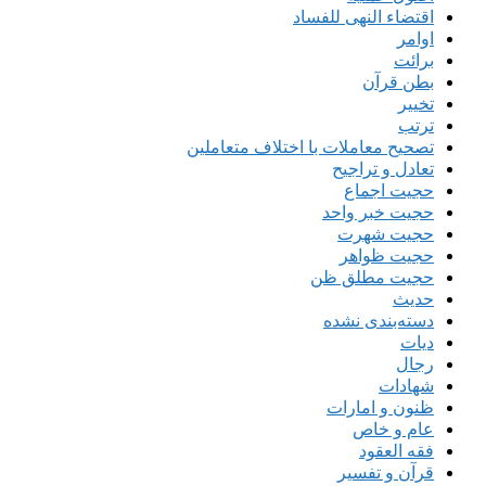
اقتضاء النهی للفساد
اوامر
برائت
بطن قرآن
تخییر
ترتب
تصحیح معاملات با اختلاف متعاملین
تعادل و تراجیح
حجیت اجماع
حجیت خبر واحد
حجیت شهرت
حجیت ظواهر
حجیت مطلق ظن
حدیث
دسته‌بندی نشده
دیات
رجال
شهادات
ظنون و امارات
عام و خاص
فقه العقود
قرآن و تفسیر