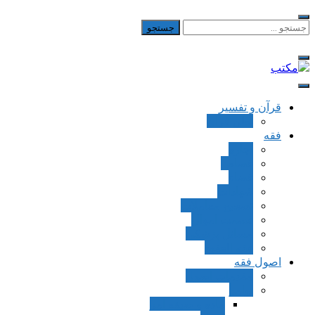
Skip
to
جستجو
برای:
content
مکتب
یادداشت‌های رضا اسکندری
قرآن و تفسیر
بطن قرآن
فقه
اجاره
قصاص
قضاء
شهادات
تصحیح معاملات
قسمت اموال
مسائل پزشکی
فقه العقود
اصول فقه
مقدمات اصول
اوامر
ماده و صیغه امر