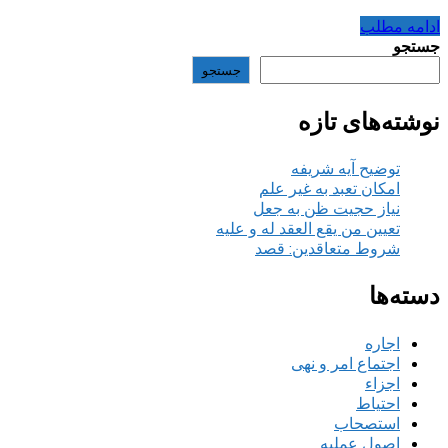
ادامه مطلب
جستجو
جستجو
نوشته‌های تازه
توضیح آیه شریفه
امکان تعبد به غیر علم
نیاز حجیت ظن به جعل
تعیین من یقع العقد له و علیه
شروط متعاقدین: قصد
دسته‌ها
اجاره
اجتماع امر و نهی
اجزاء
احتیاط
استصحاب
اصول عملیه