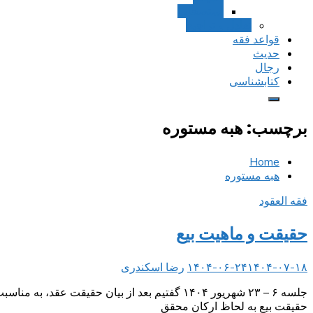
استصحاب
تعادل و تراجیح
قواعد فقه
حدیث
رجال
کتابشناسی
برچسب:
هبه مستوره
Home
هبه مستوره
فقه العقود
حقیقت و ماهیت بیع
۱۴۰۴-۰۷-۱۸
۱۴۰۴-۰۶-۲۴
رضا اسکندری
جلسه ۶ – ۲۳ شهریور ۱۴۰۴ گفتیم بعد از بیان ح
حقیقت بیع به لحاظ ارکان محقق