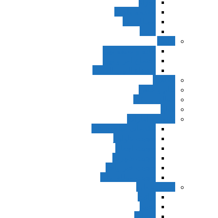
اجزاء
مقدمه واجب
مساله ضد
ترتب
نواهی
ماده و صیغه نهی
اجتماع امر و نهی
اقتضاء النهی للفساد
مفاهیم
عام و خاص
مطلق و مقید
قطع
ظنون و امارات
مقدمات مباحث ظن
حجیت ظواهر
حجیت اجماع
حجیت شهرت
حجیت خبر واحد
حجیت مطلق ظن
اصول عملیه
برائت
تخییر
احتیاط