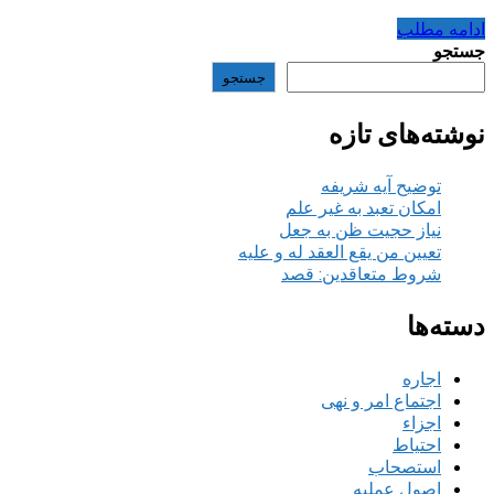
ادامه مطلب
جستجو
جستجو
نوشته‌های تازه
توضیح آیه شریفه
امکان تعبد به غیر علم
نیاز حجیت ظن به جعل
تعیین من یقع العقد له و علیه
شروط متعاقدین: قصد
دسته‌ها
اجاره
اجتماع امر و نهی
اجزاء
احتیاط
استصحاب
اصول عملیه