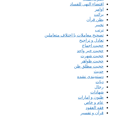
اقتضاء النهی للفساد
اوامر
برائت
بطن قرآن
تخییر
ترتب
تصحیح معاملات با اختلاف متعاملین
تعادل و تراجیح
حجیت اجماع
حجیت خبر واحد
حجیت شهرت
حجیت ظواهر
حجیت مطلق ظن
حدیث
دسته‌بندی نشده
دیات
رجال
شهادات
ظنون و امارات
عام و خاص
فقه العقود
قرآن و تفسیر