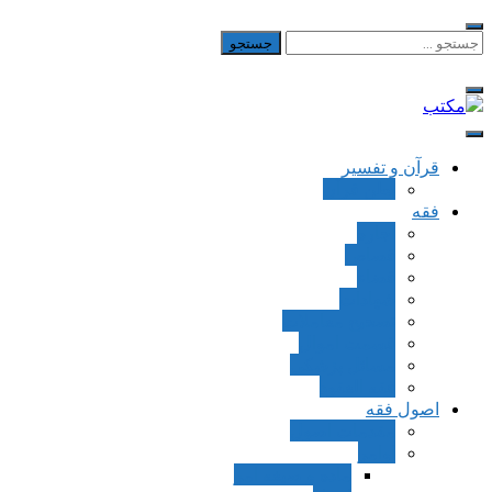
Skip
to
جستجو
برای:
content
مکتب
یادداشت‌های رضا اسکندری
قرآن و تفسیر
بطن قرآن
فقه
اجاره
قصاص
قضاء
شهادات
تصحیح معاملات
قسمت اموال
مسائل پزشکی
فقه العقود
اصول فقه
مقدمات اصول
اوامر
ماده و صیغه امر