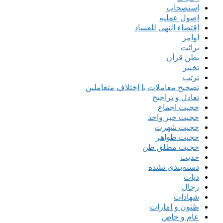
استصحاب
اصول عملیه
اقتضاء النهی للفساد
اوامر
برائت
بطن قرآن
تخییر
ترتب
تصحیح معاملات با اختلاف متعاملین
تعادل و تراجیح
حجیت اجماع
حجیت خبر واحد
حجیت شهرت
حجیت ظواهر
حجیت مطلق ظن
حدیث
دسته‌بندی نشده
دیات
رجال
شهادات
ظنون و امارات
عام و خاص