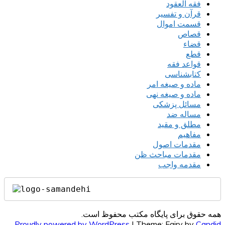
فقه العقود
قرآن و تفسیر
قسمت اموال
قصاص
قضاء
قطع
قواعد فقه
کتابشناسی
ماده و صیغه امر
ماده و صیغه نهی
مسائل پزشکی
مساله ضد
مطلق و مقید
مفاهیم
مقدمات اصول
مقدمات مباحث ظن
مقدمه واجب
همه حقوق برای پایگاه مکتب محفوظ است.
Proudly powered by WordPress
|
Theme: Fairy by
Candid