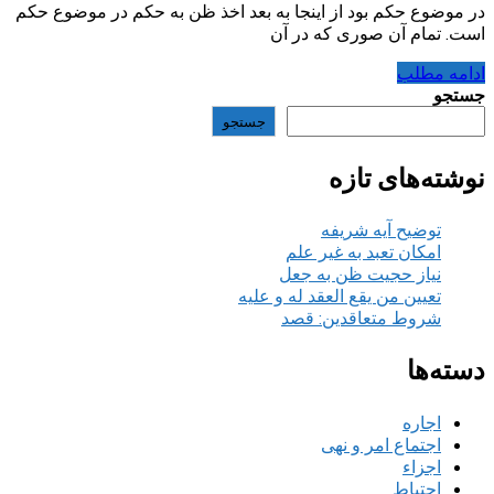
در موضوع حکم بود از اینجا به بعد اخذ ظن به حکم در موضوع حکم
است. تمام آن صوری که در آن
ادامه مطلب
جستجو
جستجو
نوشته‌های تازه
توضیح آیه شریفه
امکان تعبد به غیر علم
نیاز حجیت ظن به جعل
تعیین من یقع العقد له و علیه
شروط متعاقدین: قصد
دسته‌ها
اجاره
اجتماع امر و نهی
اجزاء
احتیاط