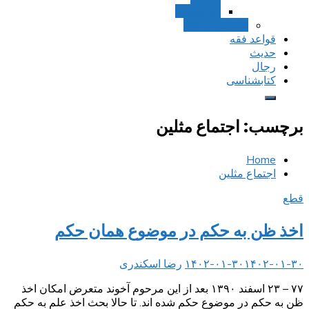
استصحاب
تعادل و تراجیح
قواعد فقه
حدیث
رجال
کتابشناسی
برچسب:
اجتماع مثلین
Home
اجتماع مثلین
قطع
اخذ ظن به حکم در موضوع همان حکم
۱۴۰۲-۰۱-۳۰
۱۴۰۲-۰۱-۳۰
رضا اسکندری
۷۷ – ۲۳ اسفند ۱۳۹۰ بعد از این مرحوم آخوند متعرض امکان اخذ
ظن به حکم در موضوع حکم شده اند. تا حالا بحث اخذ علم به حکم