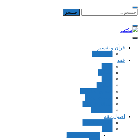
Skip
to
جستجو
برای:
content
مکتب
یادداشت‌های رضا اسکندری
قرآن و تفسیر
بطن قرآن
فقه
اجاره
قصاص
قضاء
شهادات
تصحیح معاملات
قسمت اموال
مسائل پزشکی
فقه العقود
اصول فقه
مقدمات اصول
اوامر
ماده و صیغه امر