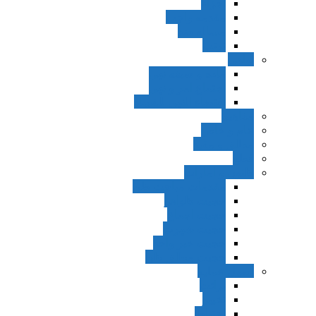
اجزاء
مقدمه واجب
مساله ضد
ترتب
نواهی
ماده و صیغه نهی
اجتماع امر و نهی
اقتضاء النهی للفساد
مفاهیم
عام و خاص
مطلق و مقید
قطع
ظنون و امارات
مقدمات مباحث ظن
حجیت ظواهر
حجیت اجماع
حجیت شهرت
حجیت خبر واحد
حجیت مطلق ظن
اصول عملیه
برائت
تخییر
احتیاط