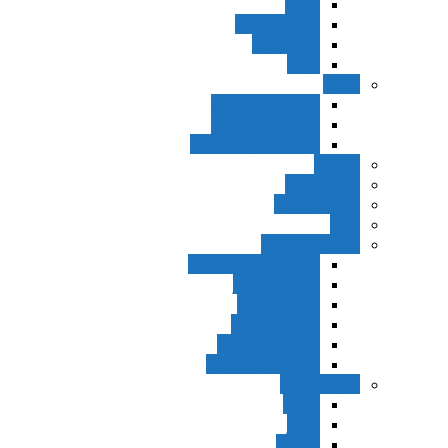
اجزاء
مقدمه واجب
مساله ضد
ترتب
نواهی
ماده و صیغه نهی
اجتماع امر و نهی
اقتضاء النهی للفساد
مفاهیم
عام و خاص
مطلق و مقید
قطع
ظنون و امارات
مقدمات مباحث ظن
حجیت ظواهر
حجیت اجماع
حجیت شهرت
حجیت خبر واحد
حجیت مطلق ظن
اصول عملیه
برائت
تخییر
احتیاط