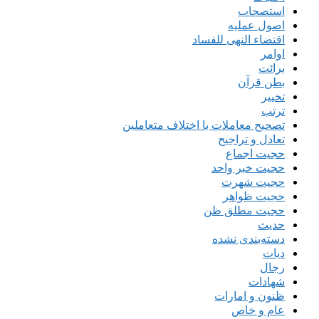
استصحاب
اصول عملیه
اقتضاء النهی للفساد
اوامر
برائت
بطن قرآن
تخییر
ترتب
تصحیح معاملات با اختلاف متعاملین
تعادل و تراجیح
حجیت اجماع
حجیت خبر واحد
حجیت شهرت
حجیت ظواهر
حجیت مطلق ظن
حدیث
دسته‌بندی نشده
دیات
رجال
شهادات
ظنون و امارات
عام و خاص