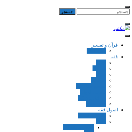
Skip
to
جستجو
برای:
content
مکتب
یادداشت‌های رضا اسکندری
قرآن و تفسیر
بطن قرآن
فقه
اجاره
قصاص
قضاء
شهادات
تصحیح معاملات
قسمت اموال
مسائل پزشکی
فقه العقود
اصول فقه
مقدمات اصول
اوامر
ماده و صیغه امر