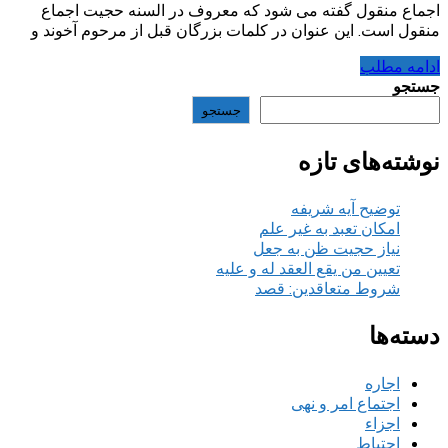
اجماع منقول گفته می شود که معروف در السنه حجیت اجماع
منقول است. این عنوان در کلمات بزرگان قبل از مرحوم آخوند و
ادامه مطلب
جستجو
جستجو
نوشته‌های تازه
توضیح آیه شریفه
امکان تعبد به غیر علم
نیاز حجیت ظن به جعل
تعیین من یقع العقد له و علیه
شروط متعاقدین: قصد
دسته‌ها
اجاره
اجتماع امر و نهی
اجزاء
احتیاط