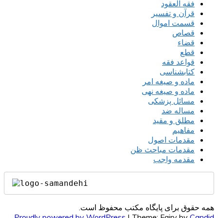
فقه العقود
قرآن و تفسیر
قسمت اموال
قصاص
قضاء
قطع
قواعد فقه
کتابشناسی
ماده و صیغه امر
ماده و صیغه نهی
مسائل پزشکی
مساله ضد
مطلق و مقید
مفاهیم
مقدمات اصول
مقدمات مباحث ظن
مقدمه واجب
همه حقوق برای پایگاه مکتب محفوظ است.
Proudly powered by WordPress
|
Theme: Fairy by
Candid