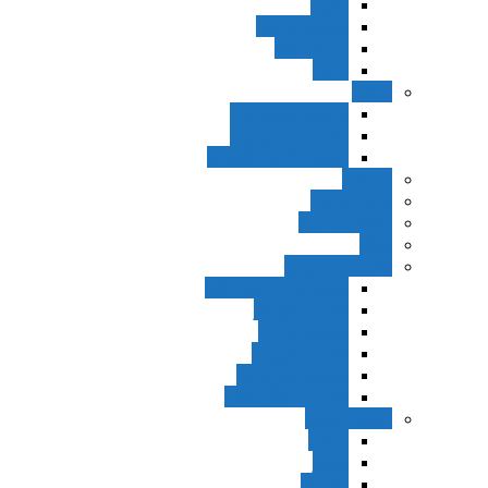
اجزاء
مقدمه واجب
مساله ضد
ترتب
نواهی
ماده و صیغه نهی
اجتماع امر و نهی
اقتضاء النهی للفساد
مفاهیم
عام و خاص
مطلق و مقید
قطع
ظنون و امارات
مقدمات مباحث ظن
حجیت ظواهر
حجیت اجماع
حجیت شهرت
حجیت خبر واحد
حجیت مطلق ظن
اصول عملیه
برائت
تخییر
احتیاط