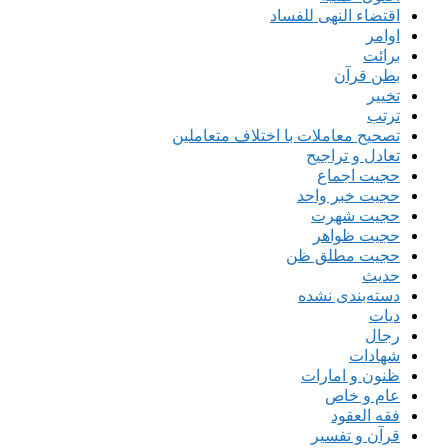
اقتضاء النهی للفساد
اوامر
برائت
بطن قرآن
تخییر
ترتب
تصحیح معاملات با اختلاف متعاملین
تعادل و تراجیح
حجیت اجماع
حجیت خبر واحد
حجیت شهرت
حجیت ظواهر
حجیت مطلق ظن
حدیث
دسته‌بندی نشده
دیات
رجال
شهادات
ظنون و امارات
عام و خاص
فقه العقود
قرآن و تفسیر