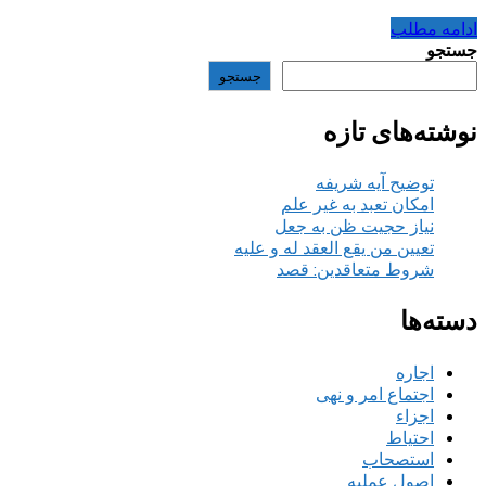
ادامه مطلب
جستجو
جستجو
نوشته‌های تازه
توضیح آیه شریفه
امکان تعبد به غیر علم
نیاز حجیت ظن به جعل
تعیین من یقع العقد له و علیه
شروط متعاقدین: قصد
دسته‌ها
اجاره
اجتماع امر و نهی
اجزاء
احتیاط
استصحاب
اصول عملیه