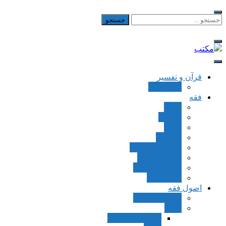
Skip
to
جستجو
برای:
content
مکتب
یادداشت‌های رضا اسکندری
قرآن و تفسیر
بطن قرآن
فقه
اجاره
قصاص
قضاء
شهادات
تصحیح معاملات
قسمت اموال
مسائل پزشکی
فقه العقود
اصول فقه
مقدمات اصول
اوامر
ماده و صیغه امر