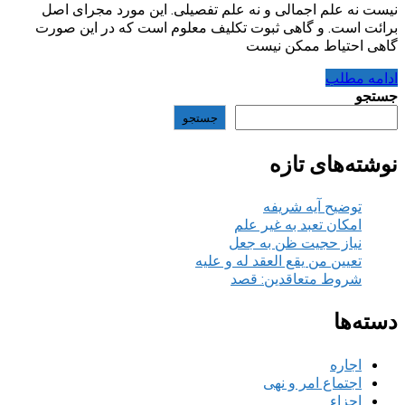
نیست نه علم اجمالی و نه علم تفصیلی. این مورد مجرای اصل
برائت است. و گاهی ثبوت تکلیف معلوم است که در این صورت
گاهی احتیاط ممکن نیست
ادامه مطلب
جستجو
جستجو
نوشته‌های تازه
توضیح آیه شریفه
امکان تعبد به غیر علم
نیاز حجیت ظن به جعل
تعیین من یقع العقد له و علیه
شروط متعاقدین: قصد
دسته‌ها
اجاره
اجتماع امر و نهی
اجزاء