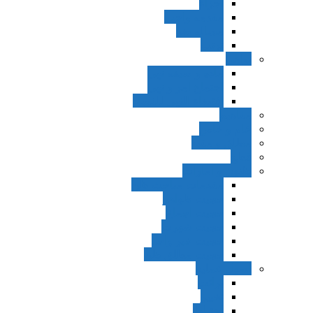
اجزاء
مقدمه واجب
مساله ضد
ترتب
نواهی
ماده و صیغه نهی
اجتماع امر و نهی
اقتضاء النهی للفساد
مفاهیم
عام و خاص
مطلق و مقید
قطع
ظنون و امارات
مقدمات مباحث ظن
حجیت ظواهر
حجیت اجماع
حجیت شهرت
حجیت خبر واحد
حجیت مطلق ظن
اصول عملیه
برائت
تخییر
احتیاط