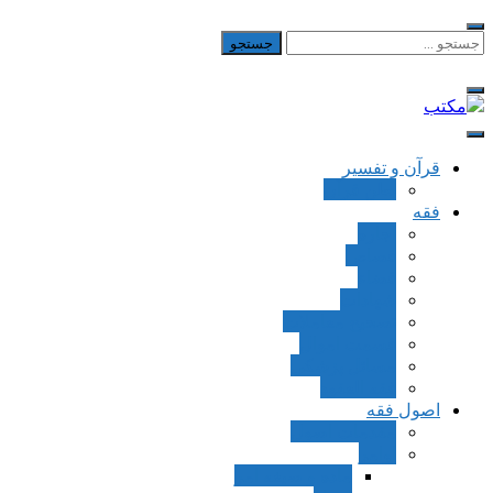
Skip
to
جستجو
برای:
content
مکتب
یادداشت‌های رضا اسکندری
قرآن و تفسیر
بطن قرآن
فقه
اجاره
قصاص
قضاء
شهادات
تصحیح معاملات
قسمت اموال
مسائل پزشکی
فقه العقود
اصول فقه
مقدمات اصول
اوامر
ماده و صیغه امر