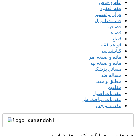
عام و خاص
فقه العقود
قرآن و تفسیر
قسمت اموال
قصاص
قضاء
قطع
قواعد فقه
کتابشناسی
ماده و صیغه امر
ماده و صیغه نهی
مسائل پزشکی
مساله ضد
مطلق و مقید
مفاهیم
مقدمات اصول
مقدمات مباحث ظن
مقدمه واجب
همه حقوق برای پایگاه مکتب محفوظ است.