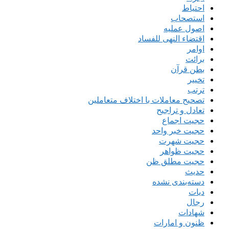
احتیاط
استصحاب
اصول عملیه
اقتضاء النهی للفساد
اوامر
برائت
بطن قرآن
تخییر
ترتب
تصحیح معاملات با اختلاف متعاملین
تعادل و تراجیح
حجیت اجماع
حجیت خبر واحد
حجیت شهرت
حجیت ظواهر
حجیت مطلق ظن
حدیث
دسته‌بندی نشده
دیات
رجال
شهادات
ظنون و امارات