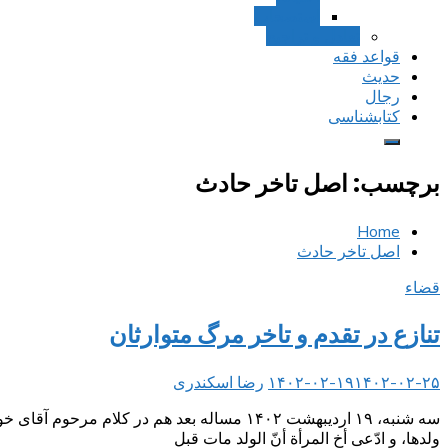
استصحاب
تعادل و تراجیح
قواعد فقه
حدیث
رجال
کتابشناسی
برچسب:
اصل تاخر حادث
Home
اصل تاخر حادث
قضاء
تنازع در تقدم و تاخر مرگ متوارثان
۱۴۰۲-۰۲-۲۵
۱۴۰۲-۰۲-۱۹
رضا اسکندری
ولدها، و ادّعى أخ المرأة أنّ الولد مات قبل