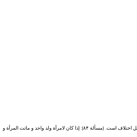
سه شنبه، ۱۹ اردیبهشت ۱۴۰۲ مساله بعد هم در کلام مرحوم آقای خویی ذکر شده است و هم در کلام محقق در شرایع و مساله به شدت محل اختلاف است. (مسألة ۸۴): إذا كان لامرأة ولد واحد و ماتت المرأة و