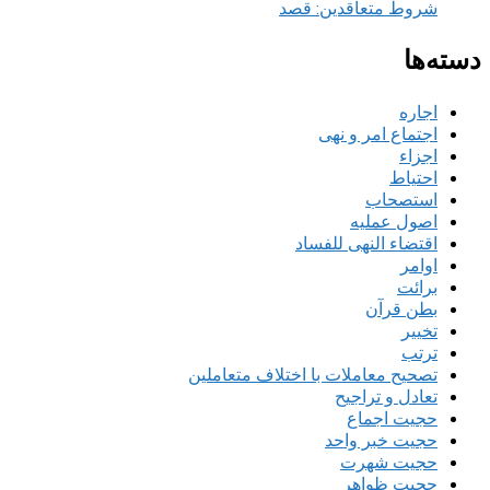
شروط متعاقدین: قصد
دسته‌ها
اجاره
اجتماع امر و نهی
اجزاء
احتیاط
استصحاب
اصول عملیه
اقتضاء النهی للفساد
اوامر
برائت
بطن قرآن
تخییر
ترتب
تصحیح معاملات با اختلاف متعاملین
تعادل و تراجیح
حجیت اجماع
حجیت خبر واحد
حجیت شهرت
حجیت ظواهر