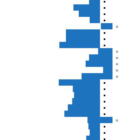
اجزاء
مقدمه واجب
مساله ضد
ترتب
نواهی
ماده و صیغه نهی
اجتماع امر و نهی
اقتضاء النهی للفساد
مفاهیم
عام و خاص
مطلق و مقید
قطع
ظنون و امارات
مقدمات مباحث ظن
حجیت ظواهر
حجیت اجماع
حجیت شهرت
حجیت خبر واحد
حجیت مطلق ظن
اصول عملیه
برائت
تخییر
احتیاط