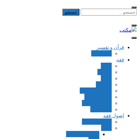
Skip
to
جستجو
برای:
content
مکتب
یادداشت‌های رضا اسکندری
قرآن و تفسیر
بطن قرآن
فقه
اجاره
قصاص
قضاء
شهادات
تصحیح معاملات
قسمت اموال
مسائل پزشکی
فقه العقود
اصول فقه
مقدمات اصول
اوامر
ماده و صیغه امر