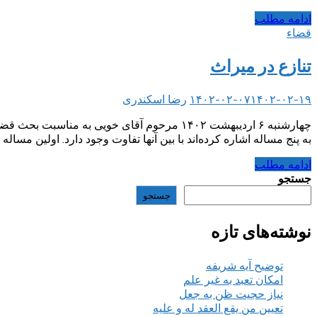
ادامه مطلب
قضاء
تنازع در میراث
۱۴۰۲-۰۲-۱۹
۱۴۰۲-۰۲-۰۷
رضا اسکندری
چهارشنبه ۶ اردیبهشت ۱۴۰۲ مرحوم آقای خویی 
به پنج مساله اشاره کرده‌اند با بین آنها تفاوت وجود دارد. اولین مساله 
ادامه مطلب
جستجو
جستجو
نوشته‌های تازه
توضیح آیه شریفه
امکان تعبد به غیر علم
نیاز حجیت ظن به جعل
تعیین من یقع العقد له و علیه