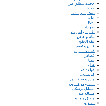
حجیت مطلق ظن
حدیث
دسته‌بندی نشده
دیات
رجال
شهادات
ظنون و امارات
عام و خاص
فقه العقود
قرآن و تفسیر
قسمت اموال
قصاص
قضاء
قطع
قواعد فقه
کتابشناسی
ماده و صیغه امر
ماده و صیغه نهی
مسائل پزشکی
مساله ضد
مطلق و مقید
مفاهیم