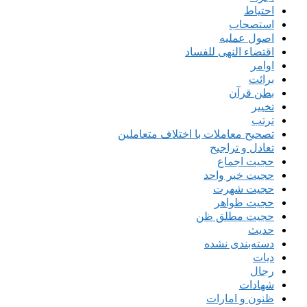
احتیاط
استصحاب
اصول عملیه
اقتضاء النهی للفساد
اوامر
برائت
بطن قرآن
تخییر
ترتب
تصحیح معاملات با اختلاف متعاملین
تعادل و تراجیح
حجیت اجماع
حجیت خبر واحد
حجیت شهرت
حجیت ظواهر
حجیت مطلق ظن
حدیث
دسته‌بندی نشده
دیات
رجال
شهادات
ظنون و امارات