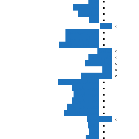
اجزاء
مقدمه واجب
مساله ضد
ترتب
نواهی
ماده و صیغه نهی
اجتماع امر و نهی
اقتضاء النهی للفساد
مفاهیم
عام و خاص
مطلق و مقید
قطع
ظنون و امارات
مقدمات مباحث ظن
حجیت ظواهر
حجیت اجماع
حجیت شهرت
حجیت خبر واحد
حجیت مطلق ظن
اصول عملیه
برائت
تخییر
احتیاط