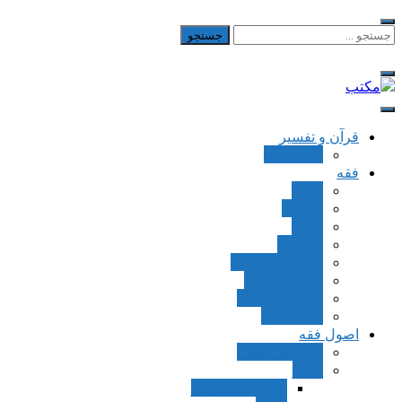
Skip
to
جستجو
برای:
content
مکتب
یادداشت‌های رضا اسکندری
قرآن و تفسیر
بطن قرآن
فقه
اجاره
قصاص
قضاء
شهادات
تصحیح معاملات
قسمت اموال
مسائل پزشکی
فقه العقود
اصول فقه
مقدمات اصول
اوامر
ماده و صیغه امر