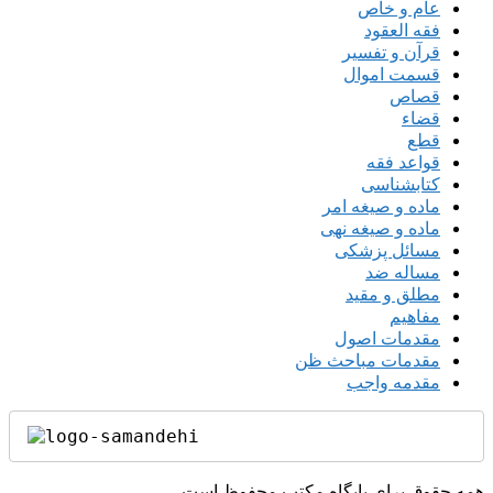
عام و خاص
فقه العقود
قرآن و تفسیر
قسمت اموال
قصاص
قضاء
قطع
قواعد فقه
کتابشناسی
ماده و صیغه امر
ماده و صیغه نهی
مسائل پزشکی
مساله ضد
مطلق و مقید
مفاهیم
مقدمات اصول
مقدمات مباحث ظن
مقدمه واجب
همه حقوق برای پایگاه مکتب محفوظ است.