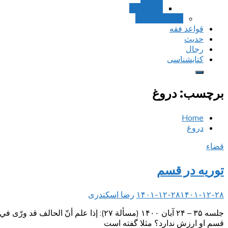
استصحاب
تعادل و تراجیح
قواعد فقه
حدیث
رجال
کتابشناسی
برچسب:
دروغ
Home
دروغ
قضاء
توریه در قسم
۱۴۰۱-۱۲-۲۸
۱۴۰۱-۱۲-۲۸
رضا اسکندری
جلسه ۳۵ – ۲۴ آبان ۱۴۰۰ (مسألة ۲۷): إذ
قسم او ارزش ندارد؟ مثلا گفته است