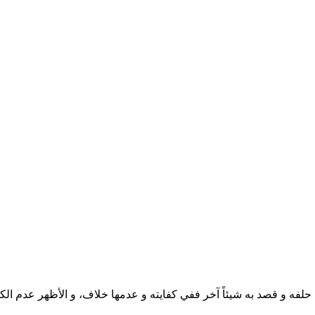
ا علم أنّ الحالف قد ورّى في حلفه و قصد به شيئاً آخر ففي كفايته و عدمها خلاف، و ال