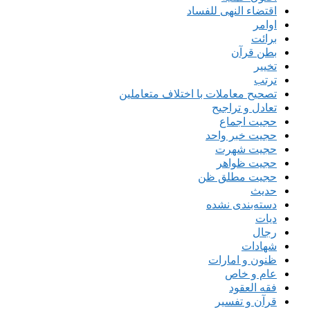
اقتضاء النهی للفساد
اوامر
برائت
بطن قرآن
تخییر
ترتب
تصحیح معاملات با اختلاف متعاملین
تعادل و تراجیح
حجیت اجماع
حجیت خبر واحد
حجیت شهرت
حجیت ظواهر
حجیت مطلق ظن
حدیث
دسته‌بندی نشده
دیات
رجال
شهادات
ظنون و امارات
عام و خاص
فقه العقود
قرآن و تفسیر