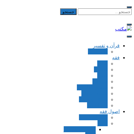
Skip
to
جستجو
برای:
content
مکتب
یادداشت‌های رضا اسکندری
قرآن و تفسیر
بطن قرآن
فقه
اجاره
قصاص
قضاء
شهادات
تصحیح معاملات
قسمت اموال
مسائل پزشکی
فقه العقود
اصول فقه
مقدمات اصول
اوامر
ماده و صیغه امر