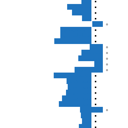
اجزاء
مقدمه واجب
مساله ضد
ترتب
نواهی
ماده و صیغه نهی
اجتماع امر و نهی
اقتضاء النهی للفساد
مفاهیم
عام و خاص
مطلق و مقید
قطع
ظنون و امارات
مقدمات مباحث ظن
حجیت ظواهر
حجیت اجماع
حجیت شهرت
حجیت خبر واحد
حجیت مطلق ظن
اصول عملیه
برائت
تخییر
احتیاط