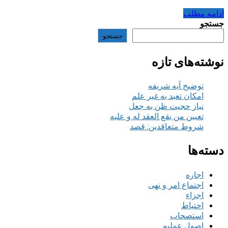
ادامه مطلب
جستجو
جستجو
نوشته‌های تازه
توضیح آیه شریفه
امکان تعبد به غیر علم
نیاز حجیت ظن به جعل
تعیین من یقع العقد له و علیه
شروط متعاقدین: قصد
دسته‌ها
اجاره
اجتماع امر و نهی
اجزاء
احتیاط
استصحاب
اصول عملیه