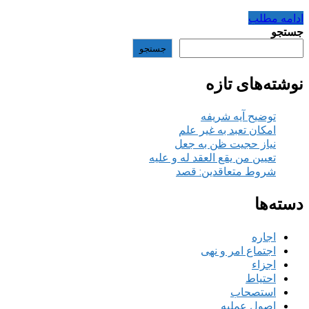
ادامه مطلب
جستجو
جستجو
نوشته‌های تازه
توضیح آیه شریفه
امکان تعبد به غیر علم
نیاز حجیت ظن به جعل
تعیین من یقع العقد له و علیه
شروط متعاقدین: قصد
دسته‌ها
اجاره
اجتماع امر و نهی
اجزاء
احتیاط
استصحاب
اصول عملیه