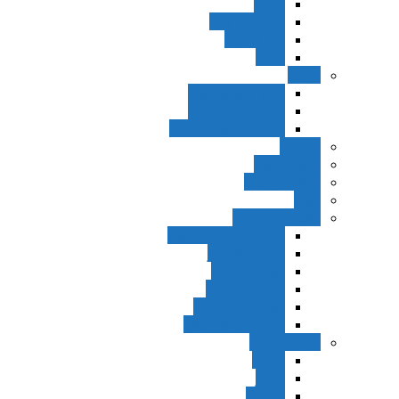
اجزاء
مقدمه واجب
مساله ضد
ترتب
نواهی
ماده و صیغه نهی
اجتماع امر و نهی
اقتضاء النهی للفساد
مفاهیم
عام و خاص
مطلق و مقید
قطع
ظنون و امارات
مقدمات مباحث ظن
حجیت ظواهر
حجیت اجماع
حجیت شهرت
حجیت خبر واحد
حجیت مطلق ظن
اصول عملیه
برائت
تخییر
احتیاط