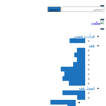
Skip
to
جستجو
برای:
content
مکتب
یادداشت‌های رضا اسکندری
قرآن و تفسیر
بطن قرآن
فقه
اجاره
قصاص
قضاء
شهادات
تصحیح معاملات
قسمت اموال
مسائل پزشکی
فقه العقود
اصول فقه
مقدمات اصول
اوامر
ماده و صیغه امر