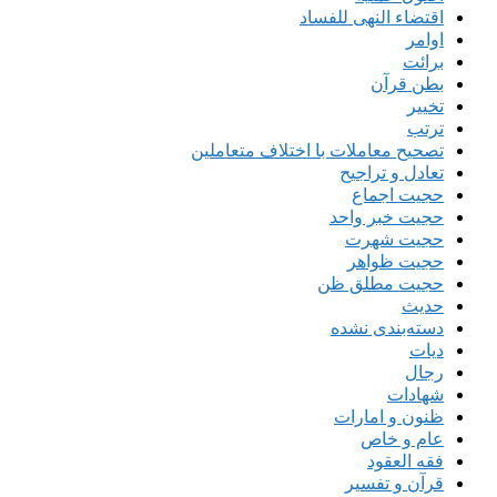
اقتضاء النهی للفساد
اوامر
برائت
بطن قرآن
تخییر
ترتب
تصحیح معاملات با اختلاف متعاملین
تعادل و تراجیح
حجیت اجماع
حجیت خبر واحد
حجیت شهرت
حجیت ظواهر
حجیت مطلق ظن
حدیث
دسته‌بندی نشده
دیات
رجال
شهادات
ظنون و امارات
عام و خاص
فقه العقود
قرآن و تفسیر