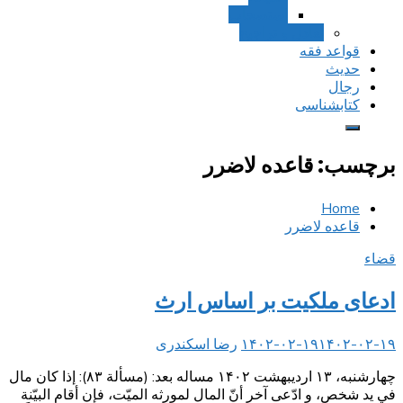
استصحاب
تعادل و تراجیح
قواعد فقه
حدیث
رجال
کتابشناسی
برچسب:
قاعده لاضرر
Home
قاعده لاضرر
قضاء
ادعای ملکیت بر اساس ارث
۱۴۰۲-۰۲-۱۹
۱۴۰۲-۰۲-۱۹
رضا اسکندری
چهارشنبه، ۱۳ اردیبهشت ۱۴۰۲ مساله بعد: (مسألة ۸۳): إذا كان مال
في يد شخص، و ادّعى آخر أنّ المال لمورثه الميّت، فإن أقام البيّنة