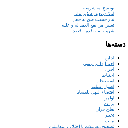
توضیح آیه شریفه
امکان تعبد به غیر علم
نیاز حجیت ظن به جعل
تعیین من یقع العقد له و علیه
شروط متعاقدین: قصد
دسته‌ها
اجاره
اجتماع امر و نهی
اجزاء
احتیاط
استصحاب
اصول عملیه
اقتضاء النهی للفساد
اوامر
برائت
بطن قرآن
تخییر
ترتب
تصحیح معاملات با اختلاف متعاملین