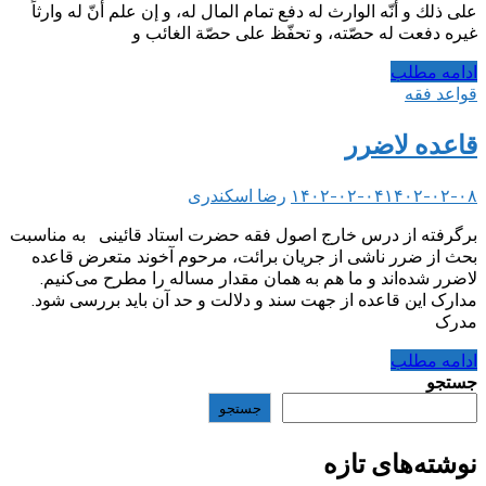
على ذلك و أنّه الوارث له دفع تمام المال له، و إن علم أنّ له وارثاً
غيره دفعت له حصّته، و تحفّظ على حصّة الغائب و
ادامه مطلب
قواعد فقه
قاعده لاضرر
۱۴۰۲-۰۲-۰۸
۱۴۰۲-۰۲-۰۴
رضا اسکندری
برگرفته از درس خارج اصول فقه حضرت استاد قائینی به مناسبت
بحث از ضرر ناشی از جریان برائت، مرحوم آخوند متعرض قاعده
لاضرر شده‌اند و ما هم به همان مقدار مساله را مطرح می‌کنیم.
مدارک این قاعده از جهت سند و دلالت و حد آن باید بررسی شود.
مدرک
ادامه مطلب
جستجو
جستجو
نوشته‌های تازه