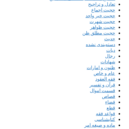
تعادل و تراجیح
حجیت اجماع
حجیت خبر واحد
حجیت شهرت
حجیت ظواهر
حجیت مطلق ظن
حدیث
دسته‌بندی نشده
دیات
رجال
شهادات
ظنون و امارات
عام و خاص
فقه العقود
قرآن و تفسیر
قسمت اموال
قصاص
قضاء
قطع
قواعد فقه
کتابشناسی
ماده و صیغه امر