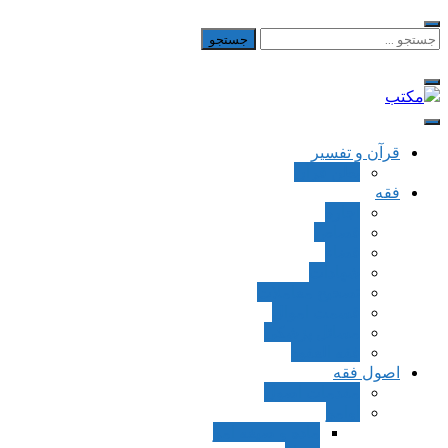
Skip
to
جستجو
برای:
content
مکتب
یادداشت‌های رضا اسکندری
قرآن و تفسیر
بطن قرآن
فقه
اجاره
قصاص
قضاء
شهادات
تصحیح معاملات
قسمت اموال
مسائل پزشکی
فقه العقود
اصول فقه
مقدمات اصول
اوامر
ماده و صیغه امر