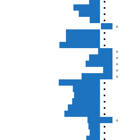
اجزاء
مقدمه واجب
مساله ضد
ترتب
نواهی
ماده و صیغه نهی
اجتماع امر و نهی
اقتضاء النهی للفساد
مفاهیم
عام و خاص
مطلق و مقید
قطع
ظنون و امارات
مقدمات مباحث ظن
حجیت ظواهر
حجیت اجماع
حجیت شهرت
حجیت خبر واحد
حجیت مطلق ظن
اصول عملیه
برائت
تخییر
احتیاط