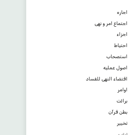
اجاره
اجتماع امر و نهی
اجزاء
احتیاط
استصحاب
اصول عملیه
اقتضاء النهی للفساد
اوامر
برائت
بطن قرآن
تخییر
ترتب