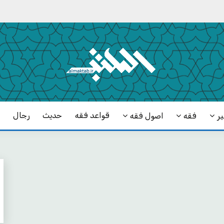
قواعد فقه
حدیث
رجال
ک
ر
فقه
اصول فقه