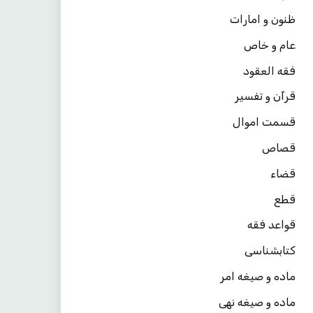
ظنون و امارات
عام و خاص
فقه العقود
قرآن و تفسیر
قسمت اموال
قصاص
قضاء
قطع
قواعد فقه
کتابشناسی
ماده و صیغه امر
ماده و صیغه نهی