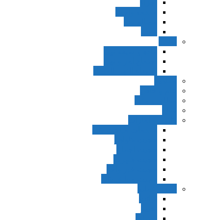
اجزاء
مقدمه واجب
مساله ضد
ترتب
نواهی
ماده و صیغه نهی
اجتماع امر و نهی
اقتضاء النهی للفساد
مفاهیم
عام و خاص
مطلق و مقید
قطع
ظنون و امارات
مقدمات مباحث ظن
حجیت ظواهر
حجیت اجماع
حجیت شهرت
حجیت خبر واحد
حجیت مطلق ظن
اصول عملیه
برائت
تخییر
احتیاط