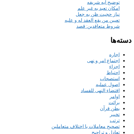
توضیح آیه شریفه
امکان تعبد به غیر علم
نیاز حجیت ظن به جعل
تعیین من یقع العقد له و علیه
شروط متعاقدین: قصد
دسته‌ها
اجاره
اجتماع امر و نهی
اجزاء
احتیاط
استصحاب
اصول عملیه
اقتضاء النهی للفساد
اوامر
برائت
بطن قرآن
تخییر
ترتب
تصحیح معاملات با اختلاف متعاملین
تعادل و تراجیح