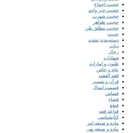
حجیت اجماع
حجیت خبر واحد
حجیت شهرت
حجیت ظواهر
حجیت مطلق ظن
حدیث
دسته‌بندی نشده
دیات
رجال
شهادات
ظنون و امارات
عام و خاص
فقه العقود
قرآن و تفسیر
قسمت اموال
قصاص
قضاء
قطع
قواعد فقه
کتابشناسی
ماده و صیغه امر
ماده و صیغه نهی