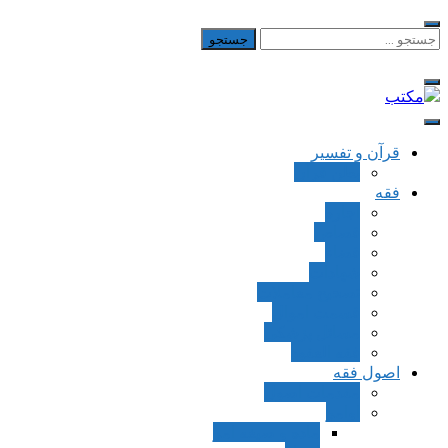
Skip
to
جستجو
برای:
content
مکتب
یادداشت‌های رضا اسکندری
قرآن و تفسیر
بطن قرآن
فقه
اجاره
قصاص
قضاء
شهادات
تصحیح معاملات
قسمت اموال
مسائل پزشکی
فقه العقود
اصول فقه
مقدمات اصول
اوامر
ماده و صیغه امر