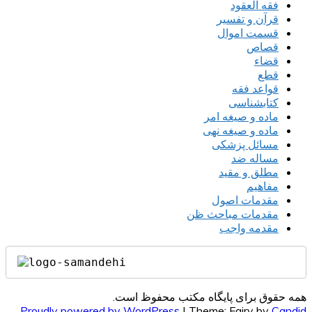
فقه العقود
قرآن و تفسیر
قسمت اموال
قصاص
قضاء
قطع
قواعد فقه
کتابشناسی
ماده و صیغه امر
ماده و صیغه نهی
مسائل پزشکی
مساله ضد
مطلق و مقید
مفاهیم
مقدمات اصول
مقدمات مباحث ظن
مقدمه واجب
همه حقوق برای پایگاه مکتب محفوظ است.
Proudly powered by WordPress
|
Theme: Fairy by
Candid