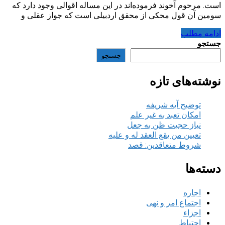
است. مرحوم آخوند فرموده‌اند در این مساله اقوالی وجود دارد که
سومین آن قول محکی از محقق اردبیلی است که جواز عقلی و
ادامه مطلب
جستجو
جستجو
نوشته‌های تازه
توضیح آیه شریفه
امکان تعبد به غیر علم
نیاز حجیت ظن به جعل
تعیین من یقع العقد له و علیه
شروط متعاقدین: قصد
دسته‌ها
اجاره
اجتماع امر و نهی
اجزاء
احتیاط