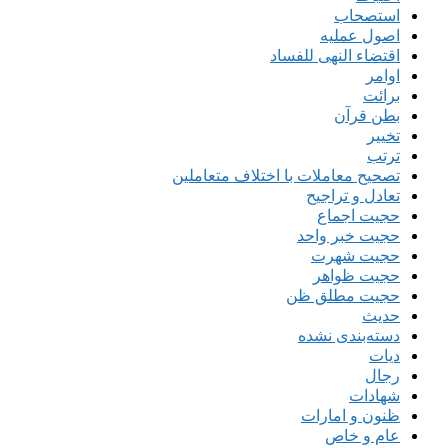
استصحاب
اصول عملیه
اقتضاء النهی للفساد
اوامر
برائت
بطن قرآن
تخییر
ترتب
تصحیح معاملات با اختلاف متعاملین
تعادل و تراجیح
حجیت اجماع
حجیت خبر واحد
حجیت شهرت
حجیت ظواهر
حجیت مطلق ظن
حدیث
دسته‌بندی نشده
دیات
رجال
شهادات
ظنون و امارات
عام و خاص