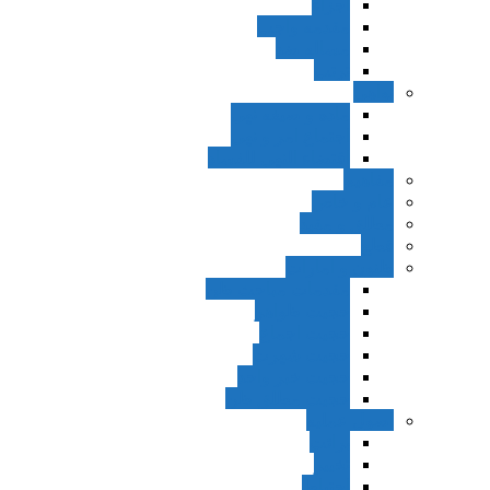
اجزاء
مقدمه واجب
مساله ضد
ترتب
نواهی
ماده و صیغه نهی
اجتماع امر و نهی
اقتضاء النهی للفساد
مفاهیم
عام و خاص
مطلق و مقید
قطع
ظنون و امارات
مقدمات مباحث ظن
حجیت ظواهر
حجیت اجماع
حجیت شهرت
حجیت خبر واحد
حجیت مطلق ظن
اصول عملیه
برائت
تخییر
احتیاط