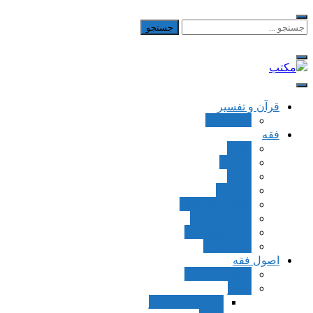
Skip
to
جستجو
برای:
content
مکتب
یادداشت‌های رضا اسکندری
قرآن و تفسیر
بطن قرآن
فقه
اجاره
قصاص
قضاء
شهادات
تصحیح معاملات
قسمت اموال
مسائل پزشکی
فقه العقود
اصول فقه
مقدمات اصول
اوامر
ماده و صیغه امر