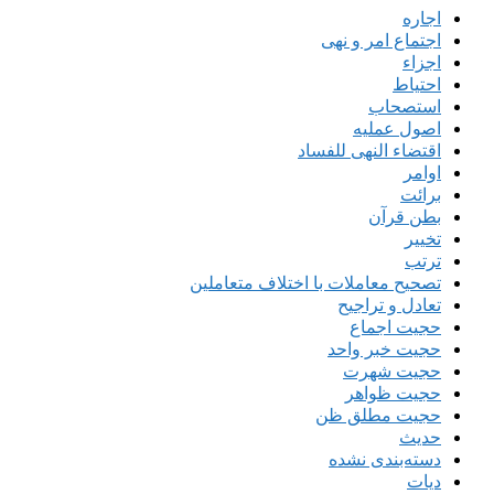
اجاره
اجتماع امر و نهی
اجزاء
احتیاط
استصحاب
اصول عملیه
اقتضاء النهی للفساد
اوامر
برائت
بطن قرآن
تخییر
ترتب
تصحیح معاملات با اختلاف متعاملین
تعادل و تراجیح
حجیت اجماع
حجیت خبر واحد
حجیت شهرت
حجیت ظواهر
حجیت مطلق ظن
حدیث
دسته‌بندی نشده
دیات