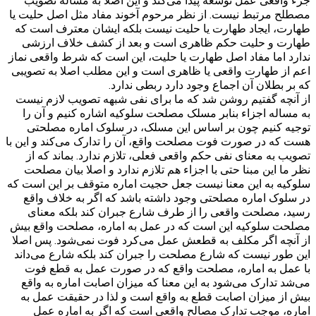
جزء واقعی عمل توسعه پیدا می‌کند و این اصلا به مساله تصویب
مصطلح مرتبط نیست. از نظر مرحوم آخوند مفاد مثل اصل حلیت یا
طهارت، ایجاد طهارت یا حلیت نیست بلکه ایشان معترف است که
طهارت و حلیت حکم ظاهری است و بعد از کشف خلاف ارزشی
ندارد اما مفاد اصل طهارت یا حلیت،‌ این است که شرط واقعی نماز
اعم از طهارت واقعی یا ظاهری است و این مطلب اصلا به تصویبی
که بر بطلان آن اجماع وجود دارد ربطی ندارد.
از آنچه گفتیم روشن شد که ما برای نفی شبهه تصویب لازم نیست
به مساله اجزاء بنابر مسلک مصلحت سلوکیه اشاره کنیم و آن را
توجیه کنیم چون بر اساس این مسلک، در سلوک اماره مصلحتی
هست که در صورت فوت مصلحت واقع، آن را تدارک می‌کند و این با
تصویب به معنای نفی حکم واقعی فعلی، تلازم ندارد. بماند که از
نظر ما این مبنا حتی با اجزاء هم تلازم ندارد و اصلا بیان مصلحت
سلوکیه به این معنا نیست جعل حجیت اماره متوقف بر این است که
در سلوک اماره مصلحتی وجود داشته باشد که اگر به خلاف واقع
رسید، مصلحت واقعی را از طرف شارع جبران کند بلکه معنای
مصلحت سلوکیه این است که در عمل به اماره، مصلحت واقع بیش
از آنچه اگر مکلف به قطعش عمل می‌کرد فوت نمی‌شود. پس اصلا
این طور نیست که شارع مصلحت را جبران کند بلکه شارع می‌داند
با عمل به اماره، مصلحت واقع که در صورت عمل به قطع فوت
می‌شد تدارک می‌شود به این معنا که میزان اصابت اماره به واقع
بیش از میزان اصابت قطع به واقع است و لذا در حقیقت عمل به
اماره، موجب تدارک مصالح واقعی است که اگر به اماره عمل