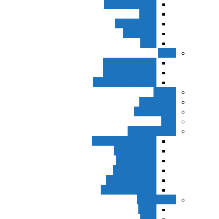
ماده و صیغه امر
اجزاء
مقدمه واجب
مساله ضد
ترتب
نواهی
ماده و صیغه نهی
اجتماع امر و نهی
اقتضاء النهی للفساد
مفاهیم
عام و خاص
مطلق و مقید
قطع
ظنون و امارات
مقدمات مباحث ظن
حجیت ظواهر
حجیت اجماع
حجیت شهرت
حجیت خبر واحد
حجیت مطلق ظن
اصول عملیه
برائت