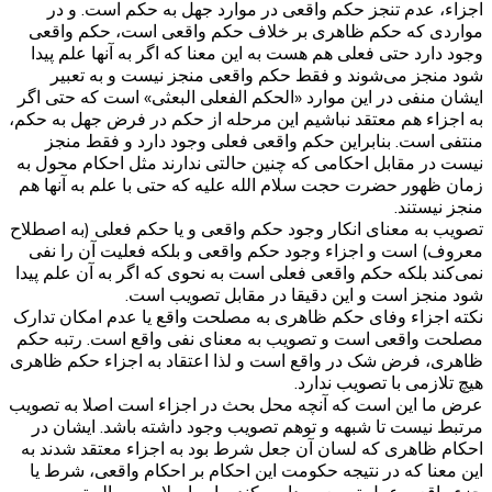
اجزاء، عدم تنجز حکم واقعی در موارد جهل به حکم است. و در
مواردی که حکم ظاهری بر خلاف حکم واقعی است، حکم واقعی
وجود دارد حتی فعلی هم هست به این معنا که اگر به آنها علم پیدا
شود منجز می‌شوند و فقط حکم واقعی منجز نیست و به تعبیر
ایشان منفی در این موارد «الحکم الفعلی البعثی» است که حتی اگر
به اجزاء هم معتقد نباشیم این مرحله از حکم در فرض جهل به حکم،
منتفی است. بنابراین حکم واقعی فعلی وجود دارد و فقط منجز
نیست در مقابل احکامی که چنین حالتی ندارند مثل احکام محول به
زمان ظهور حضرت حجت سلام الله علیه که حتی با علم به آنها هم
منجز نیستند.
تصویب به معنای انکار وجود حکم واقعی و یا حکم فعلی (به اصطلاح
معروف) است و اجزاء وجود حکم واقعی و بلکه فعلیت آن را نفی
نمی‌کند بلکه حکم واقعی فعلی است به نحوی که اگر به آن علم پیدا
شود منجز است و این دقیقا در مقابل تصویب است.
نکته اجزاء وفای حکم ظاهری به مصلحت واقع یا عدم امکان تدارک
مصلحت واقعی است و تصویب به معنای نفی واقع است. رتبه حکم
ظاهری، فرض شک در واقع است و لذا اعتقاد به اجزاء حکم ظاهری
هیچ تلازمی با تصویب ندارد.
عرض ما این است که آنچه محل بحث در اجزاء است اصلا به تصویب
مرتبط نیست تا شبهه و توهم تصویب وجود داشته باشد. ایشان در
احکام ظاهری که لسان آن جعل شرط بود به اجزاء معتقد شدند به
این معنا که در نتیجه حکومت این احکام بر احکام واقعی، شرط یا