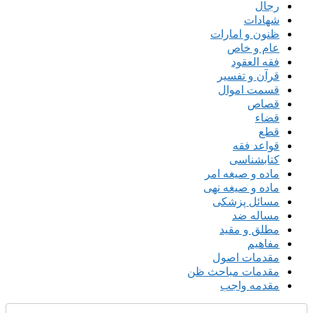
رجال
شهادات
ظنون و امارات
عام و خاص
فقه العقود
قرآن و تفسیر
قسمت اموال
قصاص
قضاء
قطع
قواعد فقه
کتابشناسی
ماده و صیغه امر
ماده و صیغه نهی
مسائل پزشکی
مساله ضد
مطلق و مقید
مفاهیم
مقدمات اصول
مقدمات مباحث ظن
مقدمه واجب