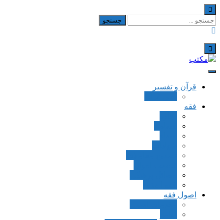
Skip
to
جستجو
content
برای:
مکتب
یادداشت‌های رضا اسکندری
قرآن و تفسیر
بطن قرآن
فقه
اجاره
قصاص
قضاء
شهادات
تصحیح معاملات
قسمت اموال
مسائل پزشکی
فقه العقود
اصول فقه
مقدمات اصول
اوامر