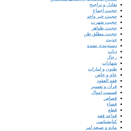
تعادل و تراجیح
حجیت اجماع
حجیت خبر واحد
حجیت شهرت
حجیت ظواهر
حجیت مطلق ظن
حدیث
دسته‌بندی نشده
دیات
رجال
شهادات
ظنون و امارات
عام و خاص
فقه العقود
قرآن و تفسیر
قسمت اموال
قصاص
قضاء
قطع
قواعد فقه
کتابشناسی
ماده و صیغه امر