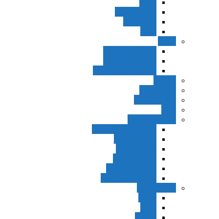
اجزاء
مقدمه واجب
مساله ضد
ترتب
نواهی
ماده و صیغه نهی
اجتماع امر و نهی
اقتضاء النهی للفساد
مفاهیم
عام و خاص
مطلق و مقید
قطع
ظنون و امارات
مقدمات مباحث ظن
حجیت ظواهر
حجیت اجماع
حجیت شهرت
حجیت خبر واحد
حجیت مطلق ظن
اصول عملیه
برائت
تخییر
احتیاط