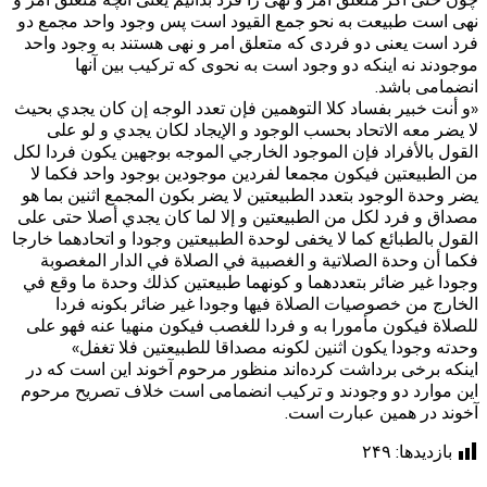
نهی است طبیعت به نحو جمع القیود است پس وجود واحد مجمع دو
فرد است یعنی دو فردی که متعلق امر و نهی هستند به وجود واحد
موجودند نه اینکه دو وجود است به نحوی که ترکیب بین آنها
انضمامی باشد.
«و أنت خبير بفساد كلا التوهمين فإن تعدد الوجه إن كان يجدي بحيث
لا يضر معه الاتحاد بحسب الوجود و الإيجاد لكان يجدي و لو على
القول بالأفراد فإن الموجود الخارجي الموجه بوجهين يكون فردا لكل
من الطبيعتين فيكون مجمعا لفردين موجودين بوجود واحد فكما لا
يضر وحدة الوجود بتعدد الطبيعتين لا يضر بكون المجمع اثنين بما هو
مصداق و فرد لكل من الطبيعتين و إلا لما كان يجدي أصلا حتى على
القول بالطبائع كما لا يخفى لوحدة الطبيعتين وجودا و اتحادهما خارجا
فكما أن وحدة الصلاتية و الغصبية في الصلاة في الدار المغصوبة
وجودا غير ضائر بتعددهما و كونهما طبيعتين كذلك وحدة ما وقع في
الخارج من خصوصيات الصلاة فيها وجودا غير ضائر بكونه فردا
للصلاة فيكون مأمورا به و فردا للغصب فيكون منهيا عنه فهو على
وحدته وجودا يكون اثنين لكونه مصداقا للطبيعتين فلا تغفل‏»
اینکه برخی برداشت کرده‌اند منظور مرحوم آخوند این است که در
این موارد دو وجودند و ترکیب انضمامی است خلاف تصریح مرحوم
آخوند در همین عبارت است.
بازدیدها:
۲۴۹