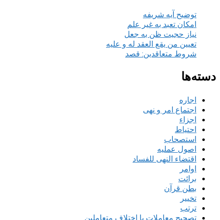
توضیح آیه شریفه
امکان تعبد به غیر علم
نیاز حجیت ظن به جعل
تعیین من یقع العقد له و علیه
شروط متعاقدین: قصد
دسته‌ها
اجاره
اجتماع امر و نهی
اجزاء
احتیاط
استصحاب
اصول عملیه
اقتضاء النهی للفساد
اوامر
برائت
بطن قرآن
تخییر
ترتب
تصحیح معاملات با اختلاف متعاملین