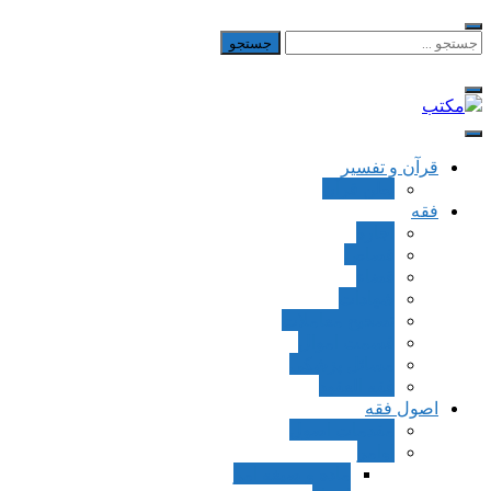
Skip
to
جستجو
برای:
content
مکتب
یادداشت‌های رضا اسکندری
قرآن و تفسیر
بطن قرآن
فقه
اجاره
قصاص
قضاء
شهادات
تصحیح معاملات
قسمت اموال
مسائل پزشکی
فقه العقود
اصول فقه
مقدمات اصول
اوامر
ماده و صیغه امر