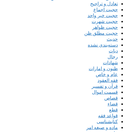
تعادل و تراجیح
حجیت اجماع
حجیت خبر واحد
حجیت شهرت
حجیت ظواهر
حجیت مطلق ظن
حدیث
دسته‌بندی نشده
دیات
رجال
شهادات
ظنون و امارات
عام و خاص
فقه العقود
قرآن و تفسیر
قسمت اموال
قصاص
قضاء
قطع
قواعد فقه
کتابشناسی
ماده و صیغه امر