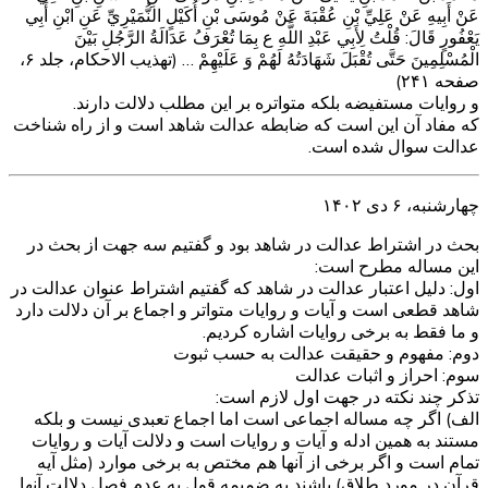
عَنْ أَبِيهِ عَنْ عَلِيِّ بْنِ عُقْبَةَ عَنْ مُوسَى بْنِ أُكَيْلٍ النُّمَيْرِيِّ عَنِ ابْنِ أَبِي
يَعْفُورٍ قَالَ: قُلْتُ لِأَبِي عَبْدِ اللَّهِ ع بِمَا تُعْرَفُ عَدَالَةُ الرَّجُلِ بَيْنَ
الْمُسْلِمِينَ حَتَّى تُقْبَلَ شَهَادَتُهُ لَهُمْ وَ عَلَيْهِمْ … (تهذیب الاحکام، جلد ۶،
صفحه ۲۴۱)
و روایات مستفیضه بلکه متواتره بر این مطلب دلالت دارند.
که مفاد آن این است که ضابطه عدالت شاهد است و از راه شناخت
عدالت سوال شده است.
چهارشنبه، ۶ دی ۱۴۰۲
بحث در اشتراط عدالت در شاهد بود و گفتیم سه جهت از بحث در
این مساله مطرح است:
اول: دلیل اعتبار عدالت در شاهد که گفتیم اشتراط عنوان عدالت در
شاهد قطعی است و آیات و روایات متواتر و اجماع بر آن دلالت دارد
و ما فقط به برخی روایات اشاره کردیم.
دوم: مفهوم و حقیقت عدالت به حسب ثبوت
سوم: احراز و اثبات عدالت
تذکر چند نکته در جهت اول لازم است:
الف) اگر چه مساله اجماعی است اما اجماع تعبدی نیست و بلکه
مستند به همین ادله و آیات و روایات است و دلالت آیات و روایات
تمام است و اگر برخی از آنها هم مختص به برخی موارد (مثل آیه
قرآن در مورد طلاق) باشند به ضمیمه قول به عدم فصل دلالت آنها