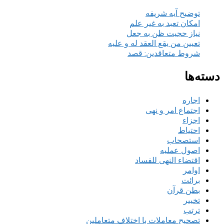
توضیح آیه شریفه
امکان تعبد به غیر علم
نیاز حجیت ظن به جعل
تعیین من یقع العقد له و علیه
شروط متعاقدین: قصد
دسته‌ها
اجاره
اجتماع امر و نهی
اجزاء
احتیاط
استصحاب
اصول عملیه
اقتضاء النهی للفساد
اوامر
برائت
بطن قرآن
تخییر
ترتب
تصحیح معاملات با اختلاف متعاملین