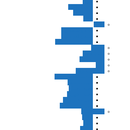
اجزاء
مقدمه واجب
مساله ضد
ترتب
نواهی
ماده و صیغه نهی
اجتماع امر و نهی
اقتضاء النهی للفساد
مفاهیم
عام و خاص
مطلق و مقید
قطع
ظنون و امارات
مقدمات مباحث ظن
حجیت ظواهر
حجیت اجماع
حجیت شهرت
حجیت خبر واحد
حجیت مطلق ظن
اصول عملیه
برائت
تخییر
احتیاط