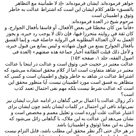
جواهر فرموده‌اند. ایشان فرموده‌اند: «إذ لا طمأنينة مع التظاهر
بالفسق» ظاهر کلام ایشان این است که اشتراط عدالت به خاطر
وثوق و اطمینان است.
مرحوم شیخ در العدة فرموده‌اند:
«فأما من كان مخطئا في بعض الأفعال، أو فاسقا بأفعال الجوارح، و
كان ثقة في روايته متحرزا فيها، فإن ذلك لا يوجب رد خبره، و يجوز
العمل به لأن العدالة المطلوبة في الرواية حاصلة فيه، و إنما الفسق
بأفعال الجوارح يمنع من قبول شهادته و ليس بمانع من قبول خبره،
و لأجل ذلك قبلت الطائفة أخبار جماعة هذه صفتهم.» (العدة فی
اصول الفقه، جلد ۱، صفحه ۱۵۲)
عدالت معتبر در حجیت خبر، وثوق است و عدالت در اینجا با عدالت
معتبر در شاهد متفاوت است اما از کلام محقق استفاده می‌شود که
اشتراط عدالت در شاهد به خاطر وثوق و اطمینان است و کسی که
متظاهر به فسق است مورد اطمینان نیست. آیا منظور محقق این
است که عدالت شرط نیست بلکه مهم نفی احتمال تعمد کذب
است؟
ذکر زوال عدالت با اعمال برخی گناهان در ادامه عبارت ایشان نیز
نمی‌تواند نافی این احتمال در کلمات ایشان باشد چون ایشان برای
اعتبار عدالت علت آورده است و تعلیل معمم و مخصص است و
نشان می‌دهد این عدالت به این ملاک، با گناهانی زائل می‌شود که
مخل به این معنا (وثوق و اطمینان) باشد.
در هر حال حتی اگر نظر محقق این مطلب باشد، قابل التزام نیست