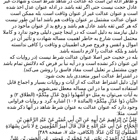
و ظاهر ادله این است که عدالت در شاهد شرط است و شهادت غیر
عادل حجت نیست حتی اگر ثقه باشد. در ادله عنوان عدل اخذ شده
است و عنوان عدالت غیر از عنوان وثاقت است. بله ممکن است
عنوان عدالت مشتمل بر عنوان وثاقت هم باشد اما این طور نیست
که هر کس ثقه باشد عادل هم باشد و رفع ید از عنوان مأخوذ در
دلیل نیازمند به دلیل است که در اینجا چنین دلیلی وجود ندارد و کاملا
محتمل است شارع به خاطر اهمیت مساله شهادت و تأثیر آن در
اموال و انفس و فروج صرف اطمینان و وثاقت را کافی ندانسته
باشد و بلکه عدالت را لازم دانسته باشد.
بله در حجیت خبر اصلا عنوان عدالت شرط نیست (در روایات که
این عنوان ذکر نشده است و در آیه نبأ بر فرض که دلالتش تمام باشد
چون مشتمل بر تعلیل است مفاد فاسق را روشن می‌کند).
در اشتراط عدالت امور متعددی باید بحث شود:
اول: دلیل اشتراط عدالت که از آیات و روایات بسیار و اجماع قابل
استفاده است و ما در این مساله معطل نمی‌شویم.
به آیات می‌توان به مثل «وَ أَشْهِدُوا ذَوَيْ عَدْلٍ مِنْكُمْ» (الطلاق ۲) و
«اثْنَانِ ذَوَا عَدْلٍ مِنْكُمْ» (المائدة ۱۰۶) اشاره کرد. و روایات فراوانی
وجود دارد که عنوان عدالت به عنوان شرط شاهد در آنها ذکر شده
است. مثلا:
عَلِيُّ بْنُ إِبْرَاهِيمَ عَنْ أَبِيهِ عَنِ ابْنِ أَبِي عُمَيْرٍ عَنْ عَبْدِ الرَّحْمَنِ بْنِ
الْحَجَّاجِ عَنْ أَبِي عَبْدِ اللَّهِ ع قَالَ قَالَ أَمِيرُ الْمُؤْمِنِينَ ع لَا بَأْسَ بِشَهَادَةِ
الْمَمْلُوكِ إِذَا كَانَ عَدْلًا. (الکافی، جلد ۷، صفحه ۳۸۹)
مُحَمَّدُ بْنُ أَحْمَدَ بْنِ يَحْيَى عَنْ مُحَمَّدِ بْنِ مُوسَى عَنِ الْحَسَنِ بْنِ عَلِيٍّ