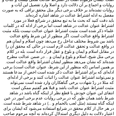
روایات و اجماع بر آن دلالت دارد و اصلا وارد تفصیل این آیات و
روایات نشده‌اند بر خلاف برخی دیگر مثل محقق نراقی که به صورت
مفصل به ادله اشتراط عدالت در شاهد اشاره کرده‌اند.
باید دقت کنید که بحث ما به تبع محقق در شرائع فعلا در مورد
اشتراط عنوان عدالت در شاهد است اما برخی از ادله که در کلمات
علماء ذکر شده است مثبت اشتراط عنوان عدالت نیست بلکه مثبت
اشتراط واقع عدالت است. اگر منظور از این شرط واقع عدالت
باشد بین شروط مختلف تداخل رخ می‌دهد چون اسلام و ایمان هم
در واقع عدالت و تحقق عدالت لازم است در حالی که محقق آن را
در مقابل اسلام و ایمان و بلوغ و عقل قرار داده است. بله در کلام
برخی مثل شیخ، اسلام و بلوغ و ایمان و … در ضمن عدالت مطرح
شده‌اند که نشان می‌دهد منظور ایشان اشتراط واقع عدالت است.
بر همین اساس (که منظور از این شرط، عنوان عدالت است) برخی
ادله‌ای که برای اشتراط عدالت ذکر شده است اخص از مدعا هستند
و نمی‌توانند اشتراط عنوان عدالت را اثبات کنند و برخی از ادله‌ای
که مثلا در ردّ شهادت برخی گناهکاران وارد شده است نمی‌تواند
مثبت اشتراط عنوان عدالت باشد و قبلا هم گفتیم ممکن است
انتفای این عنوان خودش با قطع نظر از اینکه گناه باشد در شاهد
شرط باشد همان طور که در برخی روایات عدم برخی امور در عین
اینکه گناه نیستند (مثل لعب بالحمام و …) در شاهد شرط شده است.
در هر حال از کلام محقق در شرایع استفاده می‌شود که ایشان برای
اعتبار دلالت به دلیل دیگری استدلال کرده‌اند نه آنچه مرحوم صاحب