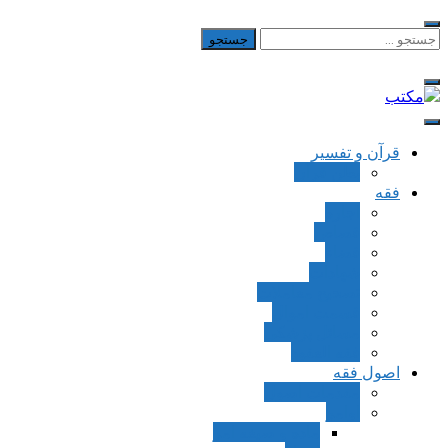
Skip
to
جستجو
برای:
content
مکتب
یادداشت‌های رضا اسکندری
قرآن و تفسیر
بطن قرآن
فقه
اجاره
قصاص
قضاء
شهادات
تصحیح معاملات
قسمت اموال
مسائل پزشکی
فقه العقود
اصول فقه
مقدمات اصول
اوامر
ماده و صیغه امر