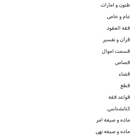
ظنون و امارات
عام و خاص
فقه العقود
قرآن و تفسیر
قسمت اموال
قصاص
قضاء
قطع
قواعد فقه
کتابشناسی
ماده و صیغه امر
ماده و صیغه نهی