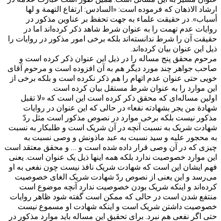
ارشاد الاذهان که فرموده است: «السادس: ارتفاع التهمة‌ و لها
أسباب». در حقیقت علماء به جهت تحفظ بر عناوین مذکور در
روایات عدم تهمت را به عنوان شرط شاهد ذکر کرده‌اند اما در
حقیقت آن را شرط ندانسته‌اند بلکه برخی امور مذکور در روایات را
ذیل این عنوان بیان کرده‌اند.
مرحوم محقق پنج مساله را در ذیل این عنوان ذکر کرده است و
صاحب جواهر چند مورد دیگر هم به آن افزوده است و مرحوم آقای
خویی حتی عنوان عدم اتهام را هم ذکر نکرده است و بلکه برخی از
این موارد را به عنوان شرط مستقل بیان کرده است.
اولین مساله‌ای که محقق ذکر کرده است این است که «لا تقبل
شهادة من يجر بشهادته نفعا‌» در حالی که این عنوان در روایات
مذکور نیست بلکه برخی موارد در نصوص مذکور است مثل ردّ‌
شهادت شریک به نسبت آنچه در آن شریک است و طلبکار به نسبت
به محجور علیه و سید نسبت به عبد ماذونش و وصی نسبت به
چیزی که در آن وصی قرار داده شده است و … و محقق معتقد است
این موارد خصوصیت ندارد بلکه همه اینها ذیل یک عنوان است. یعنی
فهم ایشان این است که شهادت شریک نافذ نیست چون نفعی به او
می‌رسد و این یعنی از نصوص ردّ شهادت شریک الغای خصوصیت
کرده‌اند و اینکه شریک بودن خصوصیت ندارد آنچه موضوع است
منتفع شدن است در حالی که ممکن است گفته شود ظاهر روایات
خصوصیت داشتن شریک است و اینکه شهادت او مسموع نیست
حتی اگر نفعی هم نبرد. برای تحقیق این مساله باید موارد مذکور در