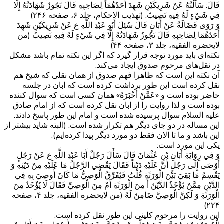
قَالَ: سَأَلْتُهُ عَنْ شَرِيكَيْنِ شَهِدَ أَحَدُهُمَا لِصَاحِبِهِ قَالَ تَجُوزُ شَهَادَتُهُ إِلَّا
فِي شَيْ‌ءٍ لَهُ فِيهِ نَصِيبٌ. (تهذیب الاحکام، جلد ۶، صفحه ۲۴۶)
وَ رَوَى فَضَالَةُ عَنْ أَبَانٍ قَالَ سُئِلَ أَبُو عَبْدِ اللَّهِ ع عَنْ شَرِيكَيْنِ شَهِدَ
أَحَدُهُمَا لِصَاحِبِهِ قَالَ تَجُوزُ شَهَادَتُهُ إِلَّا فِي شَيْ‌ءٍ لَهُ فِيهِ نَصِيبٌ (من
لایحضره الفقیه، جلد ۳، صفحه ۴۴)
نکته‌ای باید مورد توجه قرار گیرد که اگر این نکته تمام باشد مشکل
در نقل‌های مرحوم صدوق ایجاد می‌کند.
آن نکته این است که ظاهرا فهم صدوق از همان نقلی که شیخ هم
نقل کرده است این طور برداشت کرده است که ابان در جلسه
حاضر بوده است و «عَمَّنْ أَخْبَرَهُ» همان کسی است که سوال کننده
بوده است و لذا روایت را از ابان نقل کرده است که از امام صادق
علیه السلام سوال پرسیده شده است و امام این طور پاسخ دادند.
این مساله در دو جای دیگر هم تکرار شده است. (البته شاید بیشتر از
این باشد و ما تا الان فقط دو مورد دیگر پیدا کرده‌ایم).
یکی این مورد است:
وَ فِي رِوَايَةِ أَبَانِ بْنِ عُثْمَانَ قَالَ سَأَلَ رَجُلٌ أَبَا عَبْدِ اللَّهِ ع عَنْ رَجُلٍ
أَوْصَى إِلَى رَجُلٍ أَنَّ عَلَيْهِ دَيْناً فَقَالَ يَقْضِي الرَّجُلُ مَا عَلَيْهِ مِنْ دَيْنِهِ وَ
يَقْسِمُ مَا بَقِيَ بَيْنَ الْوَرَثَةِ قُلْتُ فَيُفَرِّقُ الْوَصِيُّ مَا كَانَ أُوصِيَ بِهِ فِي
الدَّيْنِ مِمَّنْ يُؤْخَذُ الدَّيْنُ أَ مِنَ الْوَرَثَةِ أَمْ مِنَ الْوَصِيِّ فَقَالَ لَا يُؤْخَذُ مِنَ
الْوَرَثَةِ وَ لَكِنَّ الْوَصِيَّ ضَامِنٌ لَهُ (من لایحضره الفقیه، جلد ۴، صفحه
۲۲۴)
این روایت را مرحوم کلینی این طور نقل کرده است: