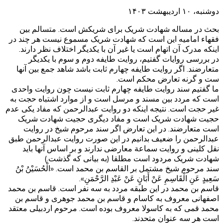
دوشنبه، ۱۰ اردیبهشت ۱۴۰۳
بحث در مساله شهادت شریک برای شریکش است. متسالم بین
فقهاء امامیه این است که شهادت شریک مسموع نیست هر چند در
اینکه مدرک آن اتهام است یا غیر آن با یکدیگر اختلاف نظر دارند.
در بررسی روایات گفتیم، روایت طایفه دوم و سوم با یکدیگر
متعارضند. اگر روایت طایفه چهارم ثابت باشد شاهد جمع بین آنها
ست و گرنه تعارض محکم است.
ما گفتیم سند روایت طایفه چهارم ثابت نیست چون روایت واحدی
است که مردد بین مسند و مرسل است و از موارد اشتباه حجت به
غیر حجت است. نتیجه اینکه دو روایت عبدالرحمن که مفاد یکی عدم
حجیت شهادت شریک است و مفاد دیگری حجیت شهادت شریک
است متعارضند. در این تعارض اگر سند مرحوم شیخ در روایت
عبدالرحمن را ضعیف بدانیم در این صورت روایت عبدالرحمن طبق
نقل کلینی و روایت سماعة معارضی ندارند و بر اساس آنها باید
شهادت شریک مردود است مطلقا (به بیانی که گذشت.)
سند مرحوم شیخ مشتمل بر القاسم بن محمد است. «الْحُسَيْنُ بْنُ
سَعِيدٍ عَنِ الْقَاسِمِ عَنْ أَبَانٍ عَنْ عَبْدِ الرَّحْمَنِ».
قاسم بن محمد در این طبقه مردد به سه نفر است. قاسم بن محمد
اصفهانی معروف به کاسام و قاسم بن محمد جوهری و قاسم بن
محمد قمی که به کاسولا معروف بوده است. مرحوم اردبیلی معتقد
است هر سه عنوان متحدند.