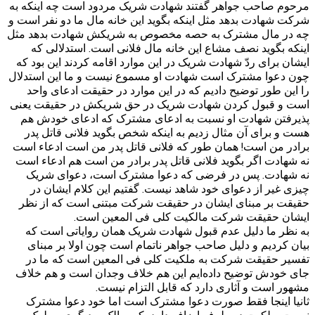
مرحوم صاحب جواهر گفتند شهادت شریک مردود است چه اینکه به
شرکت شهادت بدهد مثل اینکه بگوید این خانه مال ما دو نفر است و
چه در مال مشترک به حصه مخصوص به شریکش شهادت بدهد مثل
اینکه بگوید نصف مشاع این خانه مال فلانی است. استدلالی که
ایشان برای ردّ شهادت شریک در این موارد اقامه کردند این بود که
چون دعوا مشترک است شهادت او مسموع نیست و ما این استدلال
را این طور توضیح دادیم که در این موارد در حقیقت ادعای واحد
است و قبول کردن شهادت شریک در حق شریکش در حقیقت یعنی
پذیرفتن شهادت او نسبت به ادعای مشترک که ادعای خودش هم
هست و برای آن مثال زدیم به اینکه شخص بگوید فلانی قاتل پدر
برادر من است! همان طور که فلانی قاتل پدر من است ادعاء است
نه شهادت اگر بگوید فلانی قاتل پدر برادر من است هم ادعاء است
نه شهادت. پس در فرضی که دعوا مشترک است، دعوای شریک
چیزی غیر از دعوای خود شاهد نیست. گفتیم این کلام ایشان در
حقیقت بر مبنای ایشان در حقیقت شرکت مبتنی است که از نظر
ایشان حقیقت شرکت مالکیت کلی فی المعین است.
به نظر ما دلیل عدم قبول شهادت شریک همان روایاتی است که
بیان کردیم و دلیل صاحب جواهر ناتمام است چون اولا بر مبنای
تفسیر حقیقت شرکت به ملکیت کلی فی المعین است که ما در
جای خودش توضیح داده‌ایم این هم خلاف وجدان است و هم خلاف
مشهور است و آثاری دارد که قابل التزام نیست.
ثانیا اینجا فقط صورت دعوا مشترک است اما خود دعوا مشترک