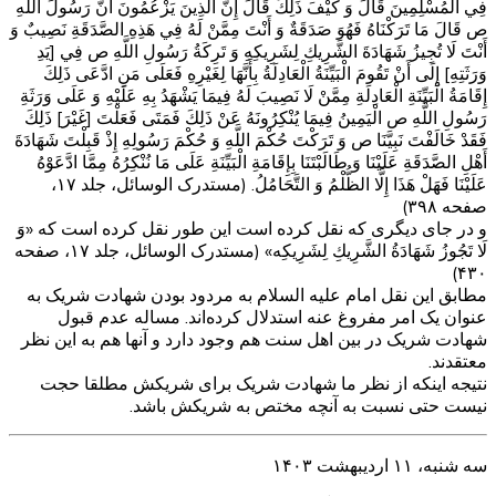
فِي الْمُسْلِمِينَ‏ قَالَ وَ كَيْفَ ذَلِكَ قَالَ إِنَّ الَّذِينَ يَزْعُمُونَ أَنَّ رَسُولَ اللَّهِ
ص قَالَ مَا تَرَكْنَاهُ فَهُوَ صَدَقَةٌ وَ أَنْتَ مِمَّنْ لَهُ فِي هَذِهِ الصَّدَقَةِ نَصِيبٌ وَ
أَنْتَ لَا تُجِيزُ شَهَادَةَ الشَّرِيكِ‏ لِشَرِيكِهِ‏ وَ تَرِكَةُ رَسُولِ اللَّهِ ص فِي [يَدِ
وَرَثَتِهِ‏] إِلَى أَنْ تَقُومَ الْبَيِّنَةُ الْعَادِلَةُ بِأَنَّهَا لِغَيْرِهِ فَعَلَى مَنِ ادَّعَى ذَلِكَ
إِقَامَةُ الْبَيِّنَةِ الْعَادِلَةِ مِمَّنْ لَا نَصِيبَ لَهُ فِيمَا يَشْهَدُ بِهِ عَلَيْهِ وَ عَلَى وَرَثَةِ
رَسُولِ اللَّهِ ص الْيَمِينُ فِيمَا يُنْكِرُونَهُ عَنْ ذَلِكَ فَمَتَى فَعَلْتَ [غَيْرَ] ذَلِكَ
فَقَدْ خَالَفْتَ نَبِيَّنَا ص وَ تَرَكْتَ حُكْمَ اللَّهِ وَ حُكْمَ رَسُولِهِ إِذْ قَبِلْتَ شَهَادَةَ
أَهْلِ‏ الصَّدَقَةِ عَلَيْنَا وَ طَالَبْتَنَا بِإِقَامَةِ الْبَيِّنَةِ عَلَى مَا نُنْكِرُهُ مِمَّا ادَّعَوْهُ
عَلَيْنَا فَهَلْ هَذَا إِلَّا الظُّلْمُ وَ التَّحَامُلُ. (مستدرک الوسائل، جلد ۱۷،
صفحه ۳۹۸)
و در جای دیگری که نقل کرده است این طور نقل کرده است که «وَ
لَا تَجُوزُ شَهَادَةُ الشَّرِيكِ‏ لِشَرِيكِه‏» (مستدرک الوسائل، جلد ۱۷، صفحه
۴۳۰)
مطابق این نقل امام علیه السلام به مردود بودن شهادت شریک به
عنوان یک امر مفروغ عنه استدلال کرده‌اند. مساله عدم قبول
شهادت شریک در بین اهل سنت هم وجود دارد و آنها هم به این نظر
معتقدند.
نتیجه اینکه از نظر ما شهادت شریک برای شریکش مطلقا حجت
نیست حتی نسبت به آنچه مختص به شریکش باشد.
سه شنبه، ۱۱ اردیبهشت ۱۴۰۳