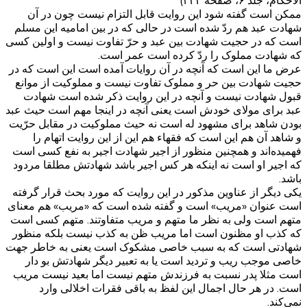
الاحکام، جلد ۶، صفحه ۲۴۲)
ممکن است گفته شود این روایت قابل التزام نیست چون در آن
شهادت عبد هم ردّ شده است در حالی که در بین امامیه این مسلم
است که در حجیت شهادت بین عبد و حرّ تفاوت نیست و اولین کسی
که شهادت مملوک را ردّ کرده است عمر است.
عرض ما این است که آنچه در آن روایات آمده است این است که در
حجیت شهادت بین حر و مملوک تفاوت نیست و مملوکیت از موانع
قبول شهادت نیست و آنچه در این روایت ذکر شده است شهادت
عبد برای مولای خودش است یعنی آنچه در اینجا مهم است حیث عبد
بودن شاهد برای مشهود له است نه حیث مملوکیت در مقابل حرّیت
و شاهد آن هم این است که فقهاء هم این از این روایت اتهام را
فهمیده‌اند و همچنین منظور از اجیر شهادت اجیر به نفع کسی است
که اجیر او است نه اینکه هر کس اجیر باشد شهادتش مطلقا مردود
باشد.
یکی دیگر از عناوین مذکور در این روایت که مورد بحث قرار گرفته
است عنوان «مریب» است و گفته شده است که «مریب» هم معنای
متهم است ولی به نظر ما متهم و مریب متفاوتند. متهم کسی است
که کذب او مظنون است اما مریب ظن به کذب نیست بلکه منظور
شهادتی است که به سبب خاصی مشکوک است یعنی به خاطر جهت
خاصی موجب ریب و تردید است یا به تعبیر دیگر شهادتش بو دار
است مثلا پدر نسبت به فرزندش متهم نیست اما بعید نیست مریب
است. در هر حال اجمال این لفظ به باقی فقرات اخلالی وارد
نمی‌کند.