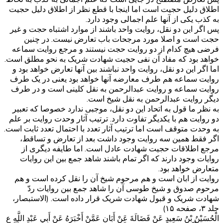
اطلاق دلیل حجیت است اما اینجا با قطع نظر از اطلاق دلیل حجیت
به کذب یکی از آنها علم اجمالی وجود دارد.
پس اگر این دو نقل، روایت واحد باشند از موارد اشتباه حجت و غیر
حجت است و اصلا مورد مرجحات باب تعارض نیست. در چنین
فرضی هیچ کدام از دو روایت حجت نیستند و مرجع روایت سماعه
خواهد بود که مفاد آن نفی حجیت شهادت شریک به نحو مطلق است.
اما اگر این دو نقل، روایت واحد نباشند بین آنها تعارض خواهد بود و
روایت سماعه هم طرف معارضه آنها خواهد بود یعنی در یک طرف
روایت سماعه و روایت عبدالرحمن به نقل کلینی است و در طرف
دیگر روایت عبدالرحمن به نقل شیخ است.
به نظر ما قول به اتحاد این دو نقل، موجبی ندارد خصوصا که تعبیر
دو روایت هم با یکدیگر تفاوت دارد. ترتیب آثار وحدت روایت بر علم
به وحدت متوقف است اما ترتیب آثار تعدد با احتمال تعدد ثابت است.
اگر فقط همین سه روایت وجود داشت بعد از تعارض و تساقط،
مرجع اطلاقات حجیت شهادت عادل است. اما طایفه دیگری از
روایات وجود دارند که اگر تمام باشند شاهد جمع بین این روایات
متعارض خواهد بود.
روایت از ابان است و هم مرحوم شیخ آن را نقل کرده است و هم
مرحوم صدوق و شیخ طوسی آن را شاهد جمع بین روایات ردّ
شهادت شریک و قبول شهادت شریک قرار داده است. (الاستبصار،
جلد ۳، صفحه ۱۵)
الْحُسَيْنُ بْنُ سَعِيدٍ عَنْ فَضَالَةَ عَنْ أَبَانٍ عَمَّنْ أَخْبَرَهُ عَنْ أَبِي عَبْدِ اللَّهِ ع