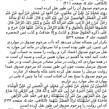
(الکافی، جلد ۵، صفحه ۴۱۱)
و مرحوم صدوق آن را این طور نقل کرده است:
رَوَى مُحَمَّدُ بْنُ عَلِيِّ بْنِ مَحْبُوبٍ عَنْ أَحْمَدَ بْنِ مُحَمَّدٍ عَنْ أَبِيهِ عَنْ عَبْدِ
اللَّهِ بْنِ الْفَضْلِ الْهَاشِمِيِّ عَنْ أَبِي عَبْدِ اللَّهِ ع قَالَ: قُلْتُ لَهُ أَوْ سَأَلَهُ
رَجُلٌ عَنْ رَجُلٍ ادَّعَت‏ عَلَيْهِ امْرَأَتُهُ أَنَّهُ عِنِّينٌ وَ يُنْكِرُ ذَلِكَ الرَّجُلُ قَالَ
تَحْشُوهَا الْقَابِلَةُ بِالْخَلُوقِ وَ لَا يَعْلَمُ الرَّجُلُ وَ يَدْخُلُ عَلَيْهَا فَإِنْ خَرَجَ وَ
عَلَى ذَكَرِهِ الْخَلُوقُ‏ صَدَقَ‏ وَ كَذَبَتْ وَ إِلَّا صَدَقَتْ وَ كَذَب (من لایحضره
الفقیه، جلد ۳، صفحه ۵۴۹)‏
تکرار این مساله نشان می‌دهد که دأب مرحوم صدوق در مواردی
این چنین، این طور بوده است و لذا نمی‌توان در مانند این موارد به
نقل مرحوم صدوق اعتماد کرد و روایت را مسند به حساب آورد.
دقت کنید آنچه ما گفتیم در موارد همین ترکیب و شبیه آن است نه
در همه مواردی که روایت در سایر مصادر مرسل است و در نقل
صدوق مرسل نیست چون این طور نیست که مرحوم صدوق عمدا
روایت مرسل را مسند نقل کرده باشد بلکه واسطه از عبارت
مرحوم صدوق یا نسخ بعد آن افتاده است. لذا ما چنین ادعایی در
مواردی مثل موارد زیر نداریم:
الْحُسَيْنُ بْنُ مُحَمَّدٍ عَنْ مُعَلَّى بْنِ مُحَمَّدٍ عَنِ الْحَسَنِ بْنِ عَلِيٍّ الْوَشَّاءِ
عَنْ أَبَانٍ عَمَّنْ أَخْبَرَهُ عَنْ أَبِي عَبْدِ اللَّهِ ع أَنَّهُ قَالَ: فِي الرَّهْنِ إِذَا ضَاعَ
مِنْ عِنْدِ الْمُرْتَهِنِ مِنْ غَيْرِ أَنْ يَسْتَهْلِكَهُ رَجَعَ فِي حَقِّهِ عَلَى الرَّاهِنِ
فَأَخَذَهُ فَإِنِ اسْتَهْلَكَهُ تَرَادَّ الْفَضْلُ بَيْنَهُمَا. (الکافی، جلد ۵، صفحه ۲۳۴)
که این روایت را مرحوم صدوق این طور نقل کرده است: