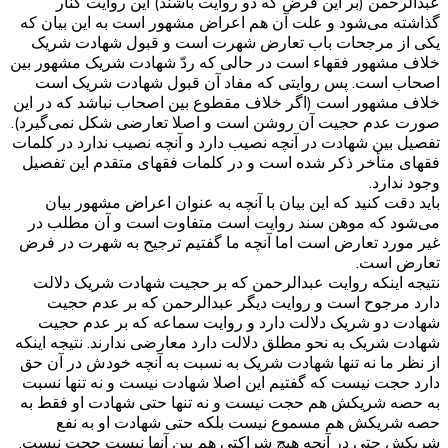
عبدالرحمن (بر این فرض که دو روایت باشند) این روایت کنار
گذاشته می‌شود و علت آن هم اعراض مشهور است به این بیان که
یکی از مرجحات باب تعارض شهرت است و قبول شهادت شریک
خلاف مشهور فقهاء است در حالی که ردّ‌ شهادت شریک مشهور بین
اصحاب است. پس روایتی که مفاد آن قبول شهادت شریک است
خلاف مشهور است (اگر خلاف مقطوع بین اصحاب نباشد که در این
صورت عدم حجیت آن روشن است و اصلا تعارضی شکل نمی‌گیرد).
تفصیل بین شهادت در آنچه نصیب دارد و آنچه نصیب ندارد در کلمات
فقهای متأخر ذکر شده است و در کلمات فقهای متقدم این تفصیل
وجود ندارد.
باید دقت کنید که این بیان با آنچه به عنوان اعراض مشهور بیان
می‌شود که موهن سند روایت است متفاوت است و آن مطلب در
غیر مورد تعارض است اما آنچه ما گفتیم ترجیح به شهرت در فرض
تعارض است.
نتیجه اینکه روایت عبدالرحمن که بر حجیت شهادت شریک دلالت
دارد مرجوح است و روایت دیگر عبدالرحمن که بر عدم حجیت
شهادت دو شریک دلالت دارد و روایت سماعه که بر عدم حجیت
شهادت شریک به نحو مطلق دلالت دارد معارضی ندارند. نتیجه اینکه
از نظر ما نه تنها شهادت شریک به نسبت به آنچه خودش در آن حق
دارد حجت نیست که گفتیم این اصلا شهادت نیست و نه تنها نسبت
به حصه شریکش هم حجت نیست و نه تنها حتی شهادت او فقط به
حصه شریکش هم مسموع نیست بلکه حتی شهادت او به نفع
شریکش حتی در آنچه هیچ شراکتی هم بین آنها نیست حجت نیست.