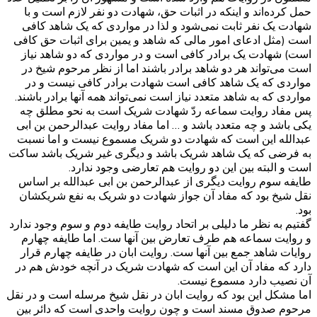
حمل کرده‌اند و اینکه در اثبات حق، شهادت دو نفر لازم است و با
شهادت یک نفر ثابت نمی‌شود و لذا در مواردی که یک شاهد کافی
است (مثل ادعای امور مالی که شاهد و یمین برای اثبات حق کافی
است) شهادت یک برادر کافی است و در مواردی که دو شاهد نیاز
است می‌تواند هر دو شاهد برادر باشند اما از نظر مرحوم شیخ در
مواردی که یک شاهد کافی است شهادت برادر کافی نیست و در
مواردی که به شاهد متعدد نیاز است نمی‌تواند همه آنها برادر باشند.
پس مفاد روایت سماعه ردّ شهادت شریک است به نحو مطلق چه
یکی باشد و چه متعدد باشد و … اما مفاد روایت عبدالرحمن بن ابی
عبدالله این است که شهادت دو شریک مسموع نیست و اما نسبت
به فرضی که یک شاهد شریک باشد و دیگری غیر شریک باشد ساکت
است و البته بین این دو روایت هم تعارضی وجود ندارد.
طایفه سوم روایت دیگری از عبدالرحمن بن ابی عبدالله بر اساس
نقل شیخ بود که مفاد آن جواز شهادت دو شریک به نفع شریکشان
بود.
گفتیم به نظر ما دلیلی بر اتحاد روایت طایفه دوم و سوم وجود ندارد
و روایت سماعه هم طرف تعارض بین آنها ست. اما طایفه چهارم
روایات شاهد جمع بین آنها ست. روایت ابان در طایفه چهارم قرار
دارد که مفاد آن این است که شهادت شریک در آنچه خودش هم در
آن نصیب دارد مسموع نیست.
اما مشکل این بود که روایت ابان در نقل شیخ مرسله است و در نقل
مرحوم صدوق مسند است و چون روایت واحدی است که دائر بین