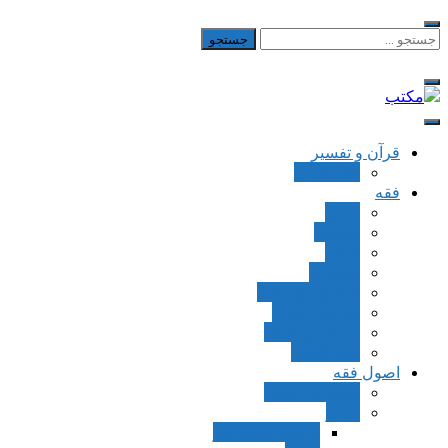
Skip
to
جستجو
برای:
content
مکتب
یادداشت‌های رضا اسکندری
قرآن و تفسیر
بطن قرآن
فقه
اجاره
قصاص
قضاء
شهادات
تصحیح معاملات
قسمت اموال
مسائل پزشکی
فقه العقود
اصول فقه
مقدمات اصول
اوامر
ماده و صیغه امر