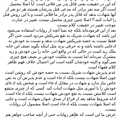
که این در حقیقت یعنی قاتل پدر من فلانی است. آیا اصلا محتمل
است اگر سه نفر برادر که مدعی قتل پدرشان هستند هر دو نفر از
آنها شهادت بدهد که قاتل پدر برادر ما فلانی است و با این روش قتل
را اثبات کنند؟! اصلا چنین چیزی محتمل نیست. تغییر در عبارت
موجب تغییر در حقیقت کلام نیست.
بعد از این فرموده‌اند بلکه چه بسا آنچه از روایات استفاده می‌شود
این باشد که شهادت شریک به نفع شریکش مردود است حتی اگر
فقط نسبت به حصه شریکش شهادت بدهد و نسبت به خودش نه
ادعایی داشته باشد و نه حرفی بزند مثل اینکه بگوید نصف این خانه
ملک زید است در حالی که در واقع امر، خانه را بین خودش و زید
مشترک می‌داند اما نسبت به ملکیت خودش بر نصف هیچ چیزی
نمی‌گوید و البته خودشان گفته است این احتمال خلاف فهم ظاهر
کلام فقهاء است.
عدم پذیرش شهادت شریک نسبت به حصه‌ خودش که روشن است
چون اصلا شهادت نیست بلکه ادعاء است و عدم پذیرش آن به نص
خاص نیاز ندارد و شهادت در مقابل ادعاء است و شخص باید ادعای
خودش را با اموری مثل شهادت اثبات کند. کسی که از چیزی منتفع
است کلامش نسبت به نفع خودش شهادت نیست بلکه ادعاء است.
ادله شروط شاهد بعد از فراغ از صدق عنوان شهادت است و جایی
که اصلا شهادت نیست بلکه ادعاء است اصلا مشمول آن روایات
نیست.
عرض ما این است که ظاهر روایات حتی از آنچه صاحب جواهر هم