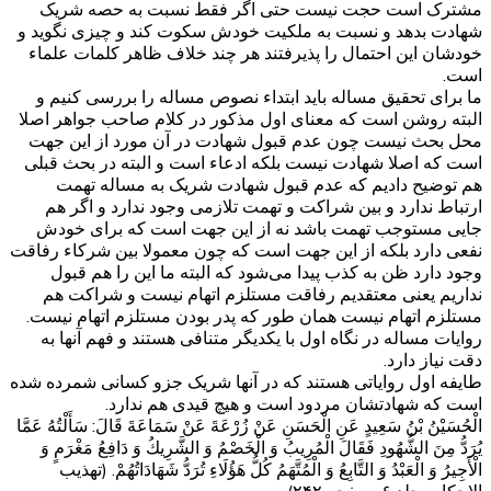
مشترک است حجت نیست حتی اگر فقط نسبت به حصه شریک
شهادت بدهد و نسبت به ملکیت خودش سکوت کند و چیزی نگوید و
خودشان این احتمال را پذیرفتند هر چند خلاف ظاهر کلمات علماء
است.
ما برای تحقیق مساله باید ابتداء نصوص مساله را بررسی کنیم و
البته روشن است که معنای اول مذکور در کلام صاحب جواهر اصلا
محل بحث نیست چون عدم قبول شهادت در آن مورد از این جهت
است که اصلا شهادت نیست بلکه ادعاء است و البته در بحث قبلی
هم توضیح دادیم که عدم قبول شهادت شریک به مساله تهمت
ارتباط ندارد و بین شراکت و تهمت تلازمی وجود ندارد و اگر هم
جایی مستوجب تهمت باشد نه از این جهت است که برای خودش
نفعی دارد بلکه از این جهت است که چون معمولا بین شرکاء رفاقت
وجود دارد ظن به کذب پیدا می‌شود که البته ما این را هم قبول
نداریم یعنی معتقدیم رفاقت مستلزم اتهام نیست و شراکت هم
مستلزم اتهام نیست همان طور که پدر بودن مستلزم اتهام نیست.
روایات مساله در نگاه اول با یکدیگر متنافی هستند و فهم آنها به
دقت نیاز دارد.
طایفه اول روایاتی هستند که در آنها شریک جزو کسانی شمرده شده
است که شهادتشان مردود است و هیچ قیدی هم ندارد.
الْحُسَيْنُ بْنُ سَعِيدٍ عَنِ الْحَسَنِ عَنْ زُرْعَةَ عَنْ سَمَاعَةَ قَالَ: سَأَلْتُهُ عَمَّا
يُرَدُّ مِنَ الشُّهُودِ فَقَالَ الْمُرِيبُ وَ الْخَصْمُ وَ الشَّرِيكُ وَ دَافِعُ مَغْرَمٍ وَ
الْأَجِيرُ وَ الْعَبْدُ وَ التَّابِعُ وَ الْمُتَّهَمُ كُلُّ هَؤُلَاءِ تُرَدُّ شَهَادَاتُهُمْ. (تهذیب