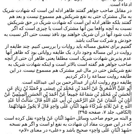
ادعاء است.
در مقابل صاحب جواهر گفتند ظاهر ادله این است که شهادت شریک
به مال مشترک حتی به نفع شریکش هم مسموع نیست و بعد هم
گفتند بلکه ظاهر ادله این است که شهادت شریک در حق شریکش
نسبت به آنچه واقعا بین آنها مشترک است یا چیزی است که اگر
ثابت شود آنها در آن شریک خواهند بود نافذ نیست حتی اگر نسبت به
خودش و شرکت ساکت باشد.
گفتیم برای تحقیق مساله باید روایات را بررسی کنیم. چند طایفه از
روایت در این مساله وجود دارد. یک طایفه روایاتی بود که ظاهر آنها
عدم پذیرش شهادت شریک است مطلقا یعنی ظاهر آن حتی از آنچه
صاحب جواهر هم گفته است بالاتر است و اینکه شهادت شریک به
نفع شریکش حتی در مال غیر مشترک هم مسموع نیست. در این
طایفه روایت سماعة را ذکر کردیم.
طایفه دوم روایت ابان از عبدالرحمن بن ابی عبدالله است.
أَبُو عَلِيٍّ الْأَشْعَرِيُّ عَنْ أَحْمَدَ بْنِ مُحَمَّدِ بْنِ عِيسَى وَ حُمَيْدُ بْنُ زِيَادٍ عَنِ
الْحَسَنِ بْنِ مُحَمَّدِ بْنِ سَمَاعَةَ جَمِيعاً عَنْ أَحْمَدَ بْنِ الْحَسَنِ الْمِيثَمِيِّ عَنْ
أَبَانِ بْنِ عُثْمَانَ عَنْ عَبْدِ الرَّحْمَنِ بْنِ أَبِي عَبْدِ اللَّهِ قَالَ: سَأَلْتُ أَبَا عَبْدِ
اللَّهِ ع عَنْ ثَلَاثَةِ شُرَكَاءَ شَهِدَ اثْنَانِ عَلَى وَاحِدٍ قَالَ لَا يَجُوزُ شَهَادَتُهُمَا.
(الکافی، جلد ۷، صفحه ۳۹۵)
و البته مرحوم صاحب وسائل «شَهِدَ اثْنَانِ عَنْ وَاحِدٍ» نقل کرده است
که در این صورت مفاد آن شهادت به نفع او است و اگر هم نسخه
«شَهِدَ اثْنَانِ عَلَى وَاحِدٍ» صحیح باشد و «علی» در معنای «لام»