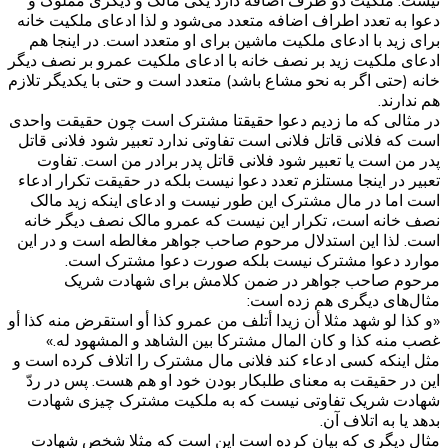
نیست. ملکیت دو طرف اضافه دارد یکی مالک و دیگری مملوک و
دعوا به تعدد اطراف اضافه متعدد می‌شود و لذا ادعای ملکیت خانه
برای زید با ادعای ملکیت ماشین برای او متعدد است. در اینجا هم
ادعای ملکیت زید بر نصف خانه با ادعای ملکیت عمرو بر نصف دیگر
خانه (حتی اگر به نحو مشاع باشد) متعدد است و حتی با یکدیگر تلازم
هم ندارند.
در مثالی که ما زدیم دعوا حقیقتا مشترک است چون حقیقت واحدی
است که فلانی قاتل فلانی است تفاوتی ندارد تعبیر شود فلانی قاتل
پدر من است یا تعبیر شود فلانی قاتل پدر برادر من است. تفاوت
تعبیر در اینجا مستلزم تعدد دعوا نیست بلکه در حقیقت تکرار ادعاء
است اما در مال مشترک این طور نیست و ادعای اینکه زید مالک
نصف خانه است، تکرار این نیست که عمرو مالک نصف دیگر خانه
است. لذا این استدلال مرحوم صاحب جواهر مغالطه است و در این
موارد دعوا مشترک نیست بلکه صورت دعوا مشترک است.
مرحوم صاحب جواهر در ضمن کلامش برای شهادت شریک
مثال‌های دیگری هم زده است:
«و كذا لو شهد مثلا أن زيدا أتلف من عمرو كذا أو استقرض منه كذا أو
غصب منه كذا و كان المال مشتركا بين الشاهد و المشهود له.»
مثل اینکه کسی ادعاء کند فلانی مال مشترک را اتلاف کرده است و
این در حقیقت به معنای طلبکار بودن خود او هم هست. پس در ردّ
شهادت شریک تفاوتی نیست که به ملکیت مشترک چیزی شهادت
بدهد یا به اتلاف آن.
مثال دیگری که بیان کرده است این است که مثلا شخص شهادت