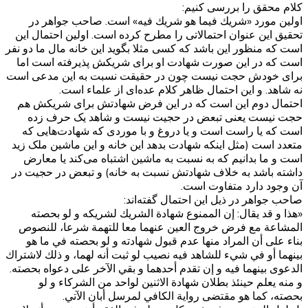
کلام محقق را بررسی کنیم:
اولین مورد «شريك فيما هو شريك فيه» است. صاحب جواهر در
تحقیق این عنوان احتمالاتی را مطرح کرده است. اولین احتمال این
است که منظور این باشد که کسی مثلا بگوید این خانه مال ما دو نفر
است که در این صورت شهادت او برای شریکش پذیرفته است اما
برای خودش حجت نیست چون در حقیقت نسبت به این مدعی است
نه شاهد. و این احتمال ظاهر کلام عده‌ای از علماء است.
احتمال دوم این است که در این فرض شهادتش برای شریکش هم
حجت نیست یعنی تبعض در حجیت نیست و شاهد یک حرف زده
است که یا راست است و یا دروغ و با موردی که شهادت‌هایی که
متعدد است (مثل اینکه شهادت بدهد این خانه و این ماشین ملک زید
است و ما بدانیم که به نسبت به ماشین اشتباه می‌کند یا معارض
داشته باشد به خلاف شهادتش نسبت به خانه) و تبعض در حجیت در
آن وجود دارد متفاوت است.
صاحب جواهر در ذیل این احتمال گفته‌اند:
«هذا و قد يقال: إن الممنوع شهادة الشريك لشريكه و لو بحصته
المشاعة مع فرض خروج العين عنهما معا للتهمة شرعا، للنصوص
بناء على أن المراد منها عدم قبول شهادته و لو بحصته في ما هو
بينهما أو في شي‌ء للشاهد فيه نصيب لو ثبت أنه لهما، و ذلك لاشتراك
الدعوى بينهما فيه و إن تقدم أحدهما و بقي الآخر على دعواه بحصته.
و منه يعلم حينئذ بطلان شهادة الاثنين لواحد من الشركاء و لو
بحصته، كما هو مقتضى رواية الكافي لمرسل أبان الآتي.