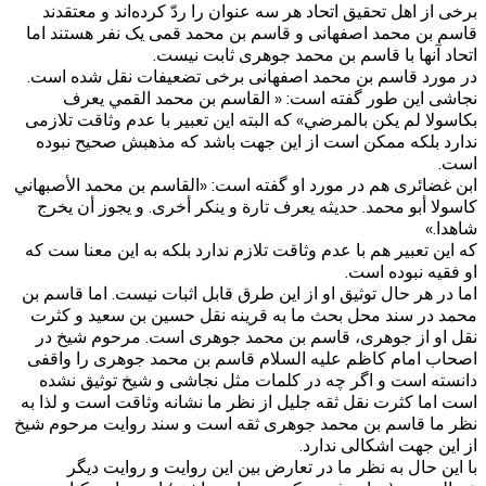
برخی از اهل تحقیق اتحاد هر سه عنوان را ردّ کرده‌اند و معتقدند
قاسم بن محمد اصفهانی و قاسم بن محمد قمی یک نفر هستند اما
اتحاد آنها با قاسم بن محمد جوهری ثابت نیست.
در مورد قاسم بن محمد اصفهانی برخی تضعیفات نقل شده است.
نجاشی این طور گفته است: « القاسم بن محمد القمي يعرف
بكاسولا لم يكن بالمرضي‏» که البته این تعبیر با عدم وثاقت تلازمی
ندارد بلکه ممکن است از این جهت باشد که مذهبش صحیح نبوده
است.
ابن غضائری هم در مورد او گفته است: «القاسم بن محمد الأصبهاني
كاسولا أبو محمد. حديثه يعرف تارة و ينكر أخرى. و يجوز أن يخرج
شاهدا.»
که این تعبیر هم با عدم وثاقت تلازم ندارد بلکه به این معنا ست که
او فقیه نبوده است.
اما در هر حال توثیق او از این طرق قابل اثبات نیست. اما قاسم بن
محمد در سند محل بحث ما به قرینه نقل حسین بن سعید و کثرت
نقل او از جوهری، قاسم بن محمد جوهری است. مرحوم شیخ در
اصحاب امام کاظم علیه السلام قاسم بن محمد جوهری را واقفی
دانسته است و اگر چه در کلمات مثل نجاشی و شیخ توثیق نشده
است اما کثرت نقل ثقه جلیل از نظر ما نشانه وثاقت است و لذا به
نظر ما قاسم بن محمد جوهری ثقه است و سند روایت مرحوم شیخ
از این جهت اشکالی ندارد.
با این حال به نظر ما در تعارض بین این روایت و روایت دیگر