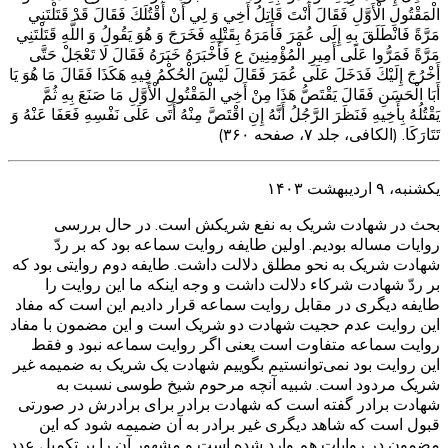
الْمَقْتُولِ الْأَوَّلِ فَقَالَ أَنْتَ قَاتِلُ أَخِي وَ لِي أَنْ أَقْتُلَكَ فَقَالَ قَدْ قَتَلْتَنِي
مَرَّةً فَانْطَلَقَ بِهِ إِلَى عُمَرَ فَأَمَرَهُ بِقَتْلِهِ فَخَرَجَ وَ هُوَ يَقُولُ وَ اللَّهِ قَتَلْتَنِي
مَرَّةً فَمَرُّوا عَلَى أَمِيرِ الْمُؤْمِنِينَ ع فَأَخْبَرَهُ خَبَرَهُ فَقَالَ لَا تَعْجَلْ حَتَّى
أَخْرُجَ إِلَيْكَ فَدَخَلَ عَلَى عُمَرَ فَقَالَ لَيْسَ الْحُكْمُ فِيهِ هَكَذَا فَقَالَ مَا هُوَ يَا
أَبَا الْحَسَنِ فَقَالَ يَقْتَصُّ هَذَا مِنْ أَخِي الْمَقْتُولِ الْأَوَّلِ مَا صَنَعَ بِهِ ثُمَّ
يَقْتُلُهُ بِأَخِيهِ فَنَظَرَ الرَّجُلُ أَنَّهُ إِنِ اقْتَصَّ مِنْهُ أَتَى عَلَى نَفْسِهِ فَعَفَا عَنْهُ وَ
تَتَارَكَا. (الکافی، جلد ۷، صفحه ۳۶۰)
یکشنبه، ۹ اردیبهشت ۱۴۰۳
بحث در شهادت شریک به نفع شریکش است. در حال بررسی
روایات مساله بودیم. اولین طایفه روایت سماعه بود که بر ردّ
شهادت شریک به نحو مطلق دلالت داشت. طایفه دوم روایتی بود که
بر ردّ‌ شهادت شرکاء دلالت داشت و وجه اینکه ما این روایت را
طایفه دیگری در مقابل روایت سماعه قرار دادیم این است که مفاد
این روایت عدم حجیت شهادت دو شریک است و این مضمون با مفاد
روایت سماعه متفاوت است یعنی اگر روایت سماعه نبود و فقط
این روایت بود نمی‌توانستیم بگوییم شهادت یک شریک به ضمیمه غیر
شریک مردود است. شبیه آنچه مرحوم شیخ طوسی نسبت به
شهادت برادر گفته است که شهادت برادر برای برادرش در صورتی
قبول است که شاهد دیگری غیر برادر به آن ضمیمه شود که این
مضمون در روایات هم وارد شده است و مشهور آن را بر تکمیل عدد