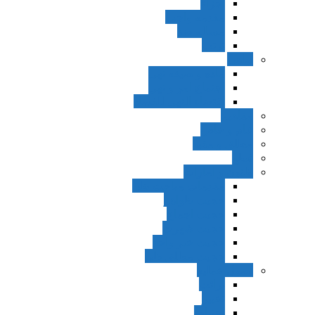
اجزاء
مقدمه واجب
مساله ضد
ترتب
نواهی
ماده و صیغه نهی
اجتماع امر و نهی
اقتضاء النهی للفساد
مفاهیم
عام و خاص
مطلق و مقید
قطع
ظنون و امارات
مقدمات مباحث ظن
حجیت ظواهر
حجیت اجماع
حجیت شهرت
حجیت خبر واحد
حجیت مطلق ظن
اصول عملیه
برائت
تخییر
احتیاط