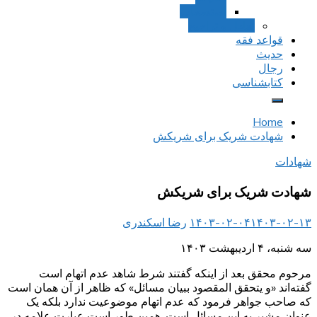
استصحاب
تعادل و تراجیح
قواعد فقه
حدیث
رجال
کتابشناسی
Home
شهادت شریک برای شریکش
شهادات
شهادت شریک برای شریکش
۱۴۰۳-۰۲-۱۳
۱۴۰۳-۰۲-۰۴
رضا اسکندری
سه شنبه، ۴ اردیبهشت ۱۴۰۳
مرحوم محقق بعد از اینکه گفتند شرط شاهد عدم اتهام است
گفته‌اند «و يتحقق المقصود ببيان مسائل‌» که ظاهر از آن همان است
که صاحب جواهر فرمود که عدم اتهام موضوعیت ندارد بلکه یک
عنوان مشیر به این مسائل است. همین طور است عبارت علامه در