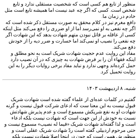
منظور از تابع هم کسی است که شخصیت مستقلی ندارد و تابع
شخص است. کسی که اگر چه عبد نیست اما همیشه تابع است مثل
خادم در زمان ما.
دافع مغرم نیز در کلام محقق به صورت مستقل ذکر شده است که
اگر چه نفعی به او نمی‌رسد اما از او ضرری را دفع می‌کند مثل اینکه
کسی از عاقله بر قاتل نبودن متهم شهادت بدهد که این شهادت اگر
چه نفعی را نصیب او نمی‌کند اما خسارت و ضرر دیه را از خودش
دفع می‌کند.
مفاد این روایت عدم حجیت شهادت شریک است به نحو مطلق و
اینکه فقهاء آن را بر فرض شهادت به چیزی که در آن نصیب دارد
حمل کرده‌اند وجهی ندارد و نباید مفاد برخی روایات دیگر را به این
روایت تحمیل کرد.
شنبه، ۸ اردیبهشت ۱۴۰۳
گفتیم در کلمات عده‌ای از علماء گفته شده است شهادت شریک
قبول نیست به این معنا ست که ادعای شرکت قبول نیست و گرنه
شهادت او به نفع شریکش مسموع است و عدم پذیرش شهادتش
نسبت به خودش از این جهت است که شهادت نیست بلکه ادعاء
است و لذا گفته‌اند شهادت شریک «فیما له نصیب» مسموع نیست و
حتی مرحوم اردبیلی گفته است ردّ شهادت شریک عقلی است و
منظورش همین است که چون در اینجا اصلا شهادت نیست بلکه