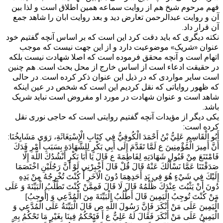
فهم مرحوم شیخ هم از روایت سماعه همین اطلاق است و لذا بین
آن و روایت عبدالرحمن تعارض دید و بعد روایت ابان را شاهد جمع
آن قرار داد.
نکته دیگری که باید دقت کرد این است که بر اساس آنچه گفتیم خود
عنوان «شریک» موضوعیت دارد و از این جهت نیست که موجب
اتهام است و آنچه محقق فرموده است که اصلا شهادت نیست بلکه
در حقیقت ادعاء است از اساس خارج از محل بحث است. هم چنین
است سایر مواردی که در ذیل این عنوان ذکر کرده است. در حالی
که ظهور روایاتی که نقل کردیم این است که شخص در عین اینکه
شاهد است و عنوان شهادت در مورد او مفروض است نباید شریک
باشد.
یکی دیگر از مؤیدات آنچه گفتیم روایتی است که حاجی نوری نقل
کرده است:
أَبُو الْقَاسِمِ عَلِيُّ بْنُ أَحْمَدَ الْكُوفِيُّ فِي كِتَابِ الْإِسْتِغَاثَةِ، رَوَى مَشَايِخُنَا:
أَنَّ أَمِيرَ الْمُؤْمِنِينَ ع لَمَّا تَقَدَّمَ إِلَى أَبِي بَكْرٍ لِلشَّهَادَةِ بِسَبَبِ أَمْرِ فَدَكَ
فَامْتَنَعَ مِنْ قَبُولِ شَهَادَتِهِ لِفَاطِمَةَ ع قَالَ يَا أَبَا بَكْرٍ أَنْشُدُكَ اللَّهَ إِلَّا
صَدَقْتَنَا عَمَّا نَسْأَلُكَ عَنْهُ قَالَ قُلْ قَالَ أَخْبِرْنِي لَوْ أَنَّ رَجُلَيْنِ اخْتَصَمَا
إِلَيْكَ فِي شَيْ‏ءٍ هُوَ فِي يَدِ أَحَدِهِمَا دُونَ الْآخَرِ أَ كُنْتَ تُخْرِجُهُ‏ مِنْ يَدِهِ
دُونَ أَنْ يَثْبُتَ عِنْدَكَ ظُلْمُهُ قَالَ لَا قَالَ فَمِمَّنْ كُنْتَ تَطْلُبُ الْبَيِّنَةَ وَ عَلَى
مَنْ كُنْتَ تُوجِبُ الْيَمِينَ قَالَ أَطْلُبُ الْبَيِّنَةَ مِنَ الْمُدَّعِي‏ وَ [أُوجِبُ‏]
الْيَمِينَ عَلَى مَنْ أَنْكَرَ فَإِنَّ رَسُولَ اللَّهِ ص‏ قَالَ الْبَيِّنَةُ عَلَى الْمُدَّعِي‏ وَ
الْيَمِينُ عَلَى مَنْ أَنْكَرَ فَقَالَ لَهُ عَلِيٌّ ع أَ فَتَحْكُمُ فِينَا بِغَيْرِ مَا تَحْكُمُ بِهِ