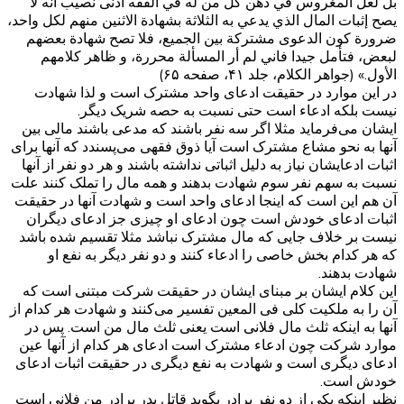
بل لعل المغروس في ذهن كل من له في الفقه أدنى نصيب أنه لا
يصح إثبات المال الذي يدعي به الثلاثة بشهادة الاثنين منهم لكل واحد،
ضرورة كون الدعوى مشتركة بين الجميع، فلا تصح شهادة بعضهم
لبعض، فتأمل جيدا فاني لم أر المسألة محررة، و ظاهر كلامهم
الأول.» (جواهر الکلام، جلد ۴۱، صفحه ۶۵)
در این موارد در حقیقت ادعای واحد مشترک است و لذا شهادت
نیست بلکه ادعاء است حتی نسبت به حصه شریک دیگر.
ایشان می‌فرماید مثلا اگر سه نفر باشند که مدعی باشند مالی بین
آنها به نحو مشاع مشترک است آیا ذوق فقهی می‌پسندد که آنها برای
اثبات ادعایشان نیاز به دلیل اثباتی نداشته باشند و هر دو نفر از آنها
نسبت به سهم نفر سوم شهادت بدهند و همه مال را تملک کنند علت
آن هم این است که اینجا ادعای واحد است و شهادت آنها در حقیقت
اثبات ادعای خودش است چون ادعای او چیزی جز ادعای دیگران
نیست بر خلاف جایی که مال مشترک نباشد مثلا تقسیم شده باشد
که هر کدام بخش خاصی را ادعاء کنند و دو نفر دیگر به نفع او
شهادت بدهند.
این کلام ایشان بر مبنای ایشان در حقیقت شرکت مبتنی است که
آن را به ملکیت کلی فی المعین تفسیر می‌کنند و شهادت هر کدام از
آنها به اینکه ثلث مال فلانی است یعنی ثلث مال من است. پس در
موارد شرکت چون ادعاء مشترک است ادعای هر کدام از آنها عین
ادعای دیگری است و شهادت به نفع دیگری در حقیقت اثبات ادعای
خودش است.
نظیر اینکه یکی از دو نفر برادر بگوید قاتل پدر برادر من فلانی است