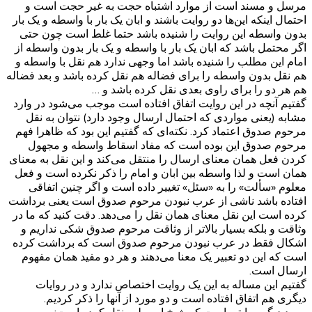
مرسل و مسند است از موارد اشتباه حجت به غیر حجت است و
احتمال اینکه این‌ها دو روایت باشند و ابان یک بار با واسطه و یک بار
بدون واسطه این روایت را شنیده باشد حتما غلط است چون حتی
اگر محتمل باشد که ابان یک بار با واسطه و یک بار بدون واسطه از
امام این مطلب را شنیده باشد اما وجهی ندارد هم نقل با واسطه و
هم نقل بدون واسطه را برای فضاله هم نقل کرده باشد و بعد فضاله
هم هر دو را برای راوی بعدی نقل کرده باشد و …
گفتیم آنچه در این روایت اتفاق افتاده است موجب می‌شود در وارد
مشابه (یعنی مواردی که احتمال ارسال وجود دارد) نتوان به نقل
مرحوم صدوق اعتماد کرد. نکته‌ای که گفتیم این بود که ظاهرا فهم
مرحوم صدوق این بوده است که مفاد اسقاط واسطه و مجهول
کردن فعل همان معنای ارسال را منتقل می‌کند و این نقل به معنای
همان است و لذا واسطه بین ابان و امام را ذکر نکرده است و فعل
معلوم «سألت» را به «سئل» تغییر داده است و اگر چنین اتفاقی
افتاده باشد ناشی از عرب نبودن مرحوم صدوق است یعنی برداشت
کرده است این نقل معنای همان نقل را می‌دهد. دقت کنید که ما در
وثاقت و بلکه بسیار بالاتر از وثاقت مرحوم صدوق شکی نداریم و
اشکال فقط در عرب نبودن مرحوم صدوق است که برداشت کرده
است که این دو تعبیر یک معنا می‌دهند و هر دو مفید همان مفهوم
ارسال است.
گفتیم این مساله به این یک روایت اختصاص ندارد و در روایات
دیگری هم اتفاق افتاده است و دو مورد از آنها را ذکر کردیم.