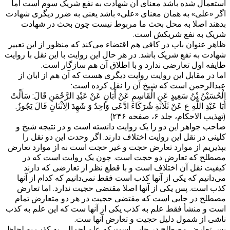
استعمال شده باشد معنای آن شهادت به نفع شریک سوم است اما
اگر «علی» به همان معنای «علی» باشد یعنی به ضرر دیگری شهادت
بدهند اصلا به محل بحث ما مربوط نیست چون بحث در شهادت
شریک به نفع شریکش است.
ظاهر عنوان باب در کافی هم اقتضاء می‌کند که منظور از این تعبیر
شهادت به نفع شریک باشد. در هر حال این روایت با این نقل با روایت
طایفه اول تعارضی ندارد و با اطلاق آن هم سازگار است.
اما در مقابل این روایت روایت دیگری هست که آن هم از ابان از
عبدالرحمن است که شیخ آن را نقل کرده است:
الْحُسَيْنُ بْنُ سَعِيدٍ عَنِ الْقَاسِمِ عَنْ أَبَانٍ عَنْ عَبْدِ الرَّحْمَنِ قَالَ: سَأَلْتُ
أَبَا عَبْدِ اللَّهِ ع عَنْ ثَلَاثَةِ شُرَكَاءَ ادَّعَى وَاحِدٌ وَ شَهِدَ الِاثْنَانِ قَالَ يَجُوزُ.
(تهذیب الاحکام، جلد ۶، صفحه ۲۴۶)
صاحب جواهر این دو را یک روایت دانسته است و در نتیجه شیخ و
کلینی در نقل این روایت اختلاف دارند. اگر وحدت این دو نقل را
بپذیریم از موارد تعارض حجت و غیر حجت است نه از موارد تعارض
مصطلح که تعارض دو حجت است. چون یک روایت است که در
کیفیت نقل آن اختلاف است و با قطع نظر از تعارضی که دارند
می‌دانیم که یکی از آنها کذب است فقط نمی‌دانیم که کدام از آنها
کذب است. پس یکی از آنها اصلا مقتضی حجیت ندارد. اما تعارض
مصطلح در جایی است که مقتضی حجیت در هر دو متعارض تمام
است و منشأ فقط علم به کذب یکی از آنها ست که این علم به کذب
ناشی از شمول دلیل حجیت و تعارض آنها ست.
پس تعارض مصطلح در جایی است که علم اجمالی به کذب به لحاظ