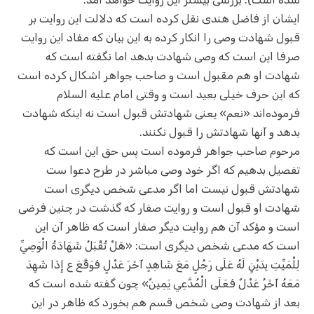
ایشان از فاضل هندی نقل کرده است که دلالت این روایت بر
قبول شهادت وصی را انکار کرده به این بیان که مفاد این روایت
صرفا این است که وصی شهادت بدهد اما نگفته است که
شهادت او هم مقبول است و صاحب جواهر اشکال کرده است
که این حرف خیلی بعید است و وقتی امام علیه السلام
فرموده‌اند «نعم» یعنی شهادتش قبول است نه اینکه شهادت
بدهد و آنها شهادتش را قبول نکنند.
مرحوم صاحب جواهر فرموده است پس حق این است که
تفصیل بدهیم که اگر خود وصی مباشر در طرح دعوا ست
شهادتش قبول نیست اما اگر مدعی شخص دیگری است
شهادت او قبول است و روایت صفار که گذشت در چنین فرضی
است و مؤکد آن هم روایت دیگر صفار است که ظاهر آن این
است که مدعی شخص دیگری است: «هَلْ تُقْبَلُ شَهَادَةُ الْوَصِيِّ
لِلْمَيِّتِ بِدَيْنٍ لَهُ عَلَى رَجُلٍ مَعَ شَاهِدٍ آخَرَ عَدْلٍ فَوَقَّعَ ع إِذَا شَهِدَ
مَعَهُ آخَرُ عَدْلٌ فَعَلَى الْمُدَّعِي يَمِينٌ» چون گفته شده است که
بعد از شهادت وصی شخص قسم هم بخورد که ظاهر در این