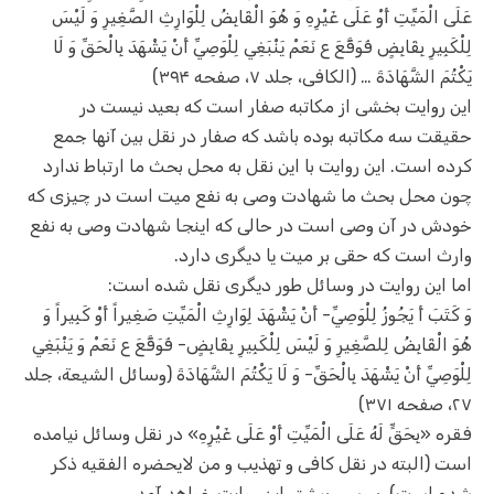
عَلَى الْمَيِّتِ أَوْ عَلَى غَيْرِهِ وَ هُوَ الْقَابِضُ لِلْوَارِثِ الصَّغِيرِ وَ لَيْسَ
لِلْكَبِيرِ بِقَابِضٍ فَوَقَّعَ ع نَعَمْ يَنْبَغِي لِلْوَصِيِّ أَنْ يَشْهَدَ بِالْحَقِّ وَ لَا
يَكْتُمَ الشَّهَادَةَ … (الکافی، جلد ۷، صفحه ۳۹۴)
این روایت بخشی از مکاتبه صفار است که بعید نیست در
حقیقت سه مکاتبه بوده باشد که صفار در نقل بین آنها جمع
کرده است. این روایت با این نقل به محل بحث ما ارتباط ندارد
چون محل بحث ما شهادت وصی به نفع میت است در چیزی که
خودش در آن وصی است در حالی که اینجا شهادت وصی به نفع
وارث است که حقی بر میت یا دیگری دارد.
اما این روایت در وسائل طور دیگری نقل شده است:
وَ كَتَبَ أَ يَجُوزُ لِلْوَصِيِّ- أَنْ يَشْهَدَ لِوَارِثِ الْمَيِّتِ صَغِيراً أَوْ كَبِيراً وَ
هُوَ الْقَابِضُ لِلصَّغِيرِ وَ لَيْسَ لِلْكَبِيرِ بِقَابِضٍ- فَوَقَّعَ ع نَعَمْ وَ يَنْبَغِي
لِلْوَصِيِّ أَنْ يَشْهَدَ بِالْحَقِّ- وَ لَا يَكْتُمَ الشَّهَادَةَ (وسائل الشیعة، جلد
۲۷، صفحه ۳۷۱)
فقره «بِحَقٍّ لَهُ عَلَى الْمَيِّتِ أَوْ عَلَى غَيْرِهِ» در نقل وسائل نیامده
است (البته در نقل کافی و تهذیب و من لایحضره الفقیه ذکر
شده است). بررسی بیشتر این روایت خواهد آمد.