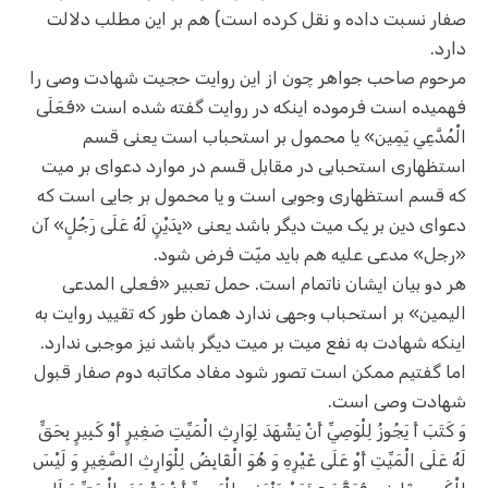
صفار نسبت داده و نقل کرده است) هم بر این مطلب دلالت
دارد.
مرحوم صاحب جواهر چون از این روایت حجیت شهادت وصی را
فهمیده است فرموده اینکه در روایت گفته شده است «فَعَلَى
الْمُدَّعِي يَمِين» یا محمول بر استحباب است یعنی قسم
استظهاری استحبابی در مقابل قسم در موارد دعوای بر میت
که قسم استظهاری وجوبی است و یا محمول بر جایی است که
دعوای دین بر یک میت دیگر باشد یعنی «بِدَيْنٍ لَهُ عَلَى‏ رَجُلٍ» آن
«رجل» مدعی علیه هم باید میّت فرض شود.
هر دو بیان ایشان ناتمام است. حمل تعبیر «فعلی المدعی
الیمین» بر استحباب وجهی ندارد همان طور که تقیید روایت به
اینکه شهادت به نفع میت بر میت دیگر باشد نیز موجبی ندارد.
اما گفتیم ممکن است تصور شود مفاد مکاتبه دوم صفار قبول
شهادت وصی است.
وَ كَتَبَ أَ يَجُوزُ لِلْوَصِيِّ أَنْ يَشْهَدَ لِوَارِثِ الْمَيِّتِ صَغِيرٍ أَوْ كَبِيرٍ بِحَقٍّ
لَهُ عَلَى الْمَيِّتِ أَوْ عَلَى غَيْرِهِ وَ هُوَ الْقَابِضُ لِلْوَارِثِ الصَّغِيرِ وَ لَيْسَ