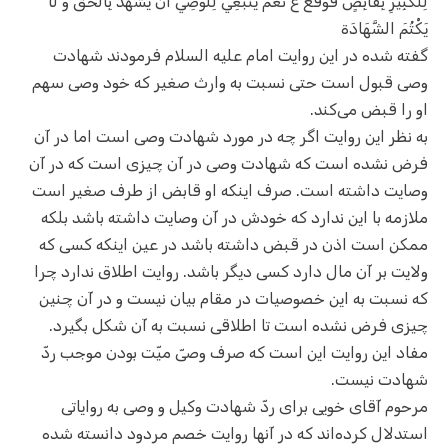
لِلْكَبِيرِ بِقَابِضٍ فَوَقَّعَ ع نَعَمْ يَنْبَغِي لِلْوَصِيِّ أَنْ يَشْهَدَ بِالْحَقِّ وَ لَا
يَكْتُمَ الشَّهَادَة
گفته شده در این روایت امام علیه السلام فرمودند شهادت
وصی قبول است حتی نسبت به وارث صغیر که خود وصی سهم
او را قبض می‌کند.
به نظر این روایت اگر چه در مورد شهادت وصی است اما در آن
فرض نشده است که شهادت وصی در آن چیزی است که در آن
وصایت داشته است. صرف اینکه او قابض از طرف صغیر است
ملازمه‌ با این ندارد که خودش در آن وصایت داشته باشد بلکه
ممکن است اذن در قبض داشته باشد در عین اینکه کسی که
ولایت بر آن مال دارد کسی دیگر باشد. روایت اطلاق ندارد چرا
که نسبت به این خصوصیات در مقام بیان نیست و در آن چنین
چیزی فرض نشده است تا اطلاقی نسبت به آن شکل بگیرد.
مفاد این روایت این است که صرف وصیّ میّت بودن موجب ردّ‌
شهادت نیست.
مرحوم آقای خویی برای ردّ شهادت وکیل و وصی به روایاتی
استدلال کرده‌اند که در آنها روایت خصم مردود دانسته شده