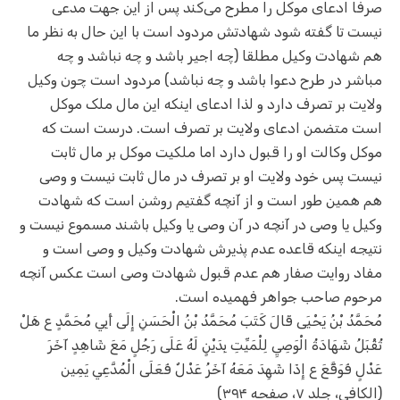
صرفا ادعای موکل را مطرح می‌کند پس از این جهت مدعی
نیست تا گفته شود شهادتش مردود است با این حال به نظر ما
هم شهادت وکیل مطلقا (چه اجیر باشد و چه نباشد و چه
مباشر در طرح دعوا باشد و چه نباشد) مردود است چون وکیل
ولایت بر تصرف دارد و لذا ادعای اینکه این مال ملک موکل
است متضمن ادعای ولایت بر تصرف است. درست است که
موکل وکالت او را قبول دارد اما ملکیت موکل بر مال ثابت
نیست پس خود ولایت او بر تصرف در مال ثابت نیست و وصی
هم همین طور است و از آنچه گفتیم روشن است که شهادت
وکیل یا وصی در آنچه در آن وصی یا وکیل باشند مسموع نیست و
نتیجه اینکه قاعده عدم پذیرش شهادت وکیل و وصی است و
مفاد روایت صفار هم عدم قبول شهادت وصی است عکس آنچه
مرحوم صاحب جواهر فهمیده است.
مُحَمَّدُ بْنُ يَحْيَى قَالَ كَتَبَ مُحَمَّدُ بْنُ الْحَسَنِ إِلَى أَبِي مُحَمَّدٍ ع‏ هَلْ
تُقْبَلُ شَهَادَةُ الْوَصِيِ‏ لِلْمَيِّتِ بِدَيْنٍ لَهُ عَلَى‏ رَجُلٍ‏ مَعَ شَاهِدٍ آخَرَ
عَدْلٍ فَوَقَّعَ ع إِذَا شَهِدَ مَعَهُ آخَرُ عَدْلٌ فَعَلَى الْمُدَّعِي يَمِين
(الکافی، جلد ۷، صفحه ۳۹۴)