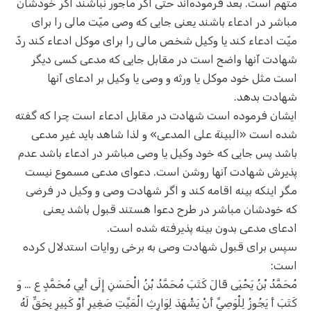
متهم است. بعد فرموده‌اند حتی اگر مأجور نباشند اگر خودشان
مباشر در ادعاء باشند یعنی جایی که وصی میّت مالی را برای
میّت ادعاء کند یا وکیل شخص مالی را برای موکل ادعاء کند ردّ
شهادت آنها واضح است در مقابل جایی که مدعی کسی دیگر
است مثل خود موکل یا ورثه و وصی یا وکیل بر ادعای آنها
شهادت بدهد.
ایشان فرموده است شهادت در مقابل ادعاء است چرا که گفته
شده است «البینة علی المدعی» و لذا شاهد باید غیر مدعی
باشد پس جایی که خود وکیل یا وصی مباشر در ادعاء باشد عدم
پذیرش شهادت آنها روشن است. دعوای مدعی مسموع نیست
مگر اینکه بینه اقامه کند و اگر شهادت وصی و وکیل در فرضی
که خودشان مباشر در طرح دعوا هستند قبول باشد یعنی
ادعای مدعی بدون بینه پذیرفته شده است.
سپس برای قبول شهادت وصی به برخی روایات استدلال کرده
است:
مُحَمَّدُ بْنُ يَحْيَى قَالَ كَتَبَ مُحَمَّدُ بْنُ الْحَسَنِ إِلَى أَبِي مُحَمَّدٍ ع … وَ
كَتَبَ أَ يَجُوزُ لِلْوَصِيِّ أَنْ يَشْهَدَ لِوَارِثِ الْمَيِّتِ صَغِيرٍ أَوْ كَبِيرٍ بِحَقٍّ لَهُ