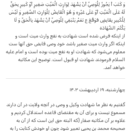
وَ كَتَبَ أَ يَجُوزُ لِلْوَصِيِّ أَنْ يَشْهَدَ لِوَارِثِ الْمَيِّتِ صَغِيرٍ أَوْ كَبِيرٍ بِحَقٍّ
لَهُ عَلَى الْمَيِّتِ أَوْ عَلَى غَيْرِهِ وَ هُوَ الْقَابِضُ لِلْوَارِثِ الصَّغِيرِ وَ لَيْسَ
لِلْكَبِيرِ بِقَابِضٍ فَوَقَّعَ ع نَعَمْ يَنْبَغِي لِلْوَصِيِّ أَنْ يَشْهَدَ بِالْحَقِّ وَ لَا
يَكْتُمَ الشَّهَادَة
از اینکه فرض شده است شهادت به نفع وارث میت است و
اینکه اگر وارث میت صغیر باشد خود وصی قابض حق آنها ست
معلوم می‌شود که شهادت او به نفع میت بوده است و امام علیه
السلام فرمودند شهادت او قبول است. توضیح این مکاتبه
خواهد آمد.
چهارشنبه، ۱۹ اردیبهشت ۱۴۰۳
گفتیم به نظر ما شهادت وکیل و وصی در آنچه ولایت در آن دارند
مسموع نیست و برای آن به مقتضای قاعده استدلال کردیم و
علاوه بر آن مکاتبه صفار (که البته حق این است که از آن به
صحیحه محمد بن یحیی تعبیر شود چون او خودش کتابت را به