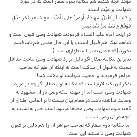
مؤکد آنچه گفتیم هم مکاتبه سوم صفار است که در مورد
شهادت بر میّت است:
وَ كَتَبَ أَ وَ تُقْبَلُ شَهَادَةُ الْوَصِيِّ عَلَى الْمَيِّتِ مَعَ شَاهِدٍ آخَرَ عَدْلٍ
فَوَقَّعَ ع نَعَمْ مِنْ بَعْدِ يَمِين‏
در اینجا امام علیه السلام فرمودند شهادت وصی قبول است و
شاهد دیگر هم قبول است و با این حال مدعی هم باید قسم
بخورد (که همان یمین استظهاری است).
بنابراین مکاتبه صفار اگر دلیل بر ردّ شهادت وصی نباشد حداقل
نسبت به قبول آن ساکت است نه اینکه آن طور که صاحب
جواهر فرمودند بر حجیت شهادت او دلالت کند!
تذکر این نکته لازم است که مکاتبه اول صفار اگر چه در مورد
شهادت وصی است اما از جهت اینکه وصی در آن مشهود به
وصایت نداشته باشد در مقام بیان نیست تا بر اساس اطلاق آن
گفته شود شهادت وصی مطلقا مردود است حتی به نسبت به
آنچه در آن وصی نیست.
اما مکاتبه دوم صفار که صاحب جواهر آن را هم دلیل بر قبول
شهادت وصی دانستند این است: