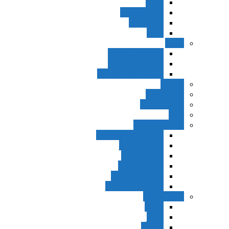
اجزاء
مقدمه واجب
مساله ضد
ترتب
نواهی
ماده و صیغه نهی
اجتماع امر و نهی
اقتضاء النهی للفساد
مفاهیم
عام و خاص
مطلق و مقید
قطع
ظنون و امارات
مقدمات مباحث ظن
حجیت ظواهر
حجیت اجماع
حجیت شهرت
حجیت خبر واحد
حجیت مطلق ظن
اصول عملیه
برائت
تخییر
احتیاط