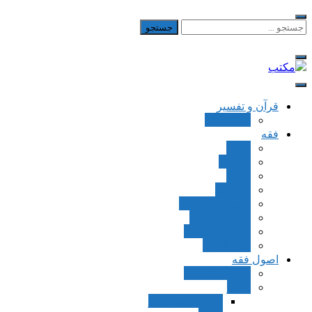
Skip
to
جستجو
برای:
content
مکتب
یادداشت‌های رضا اسکندری
قرآن و تفسیر
بطن قرآن
فقه
اجاره
قصاص
قضاء
شهادات
تصحیح معاملات
قسمت اموال
مسائل پزشکی
فقه العقود
اصول فقه
مقدمات اصول
اوامر
ماده و صیغه امر