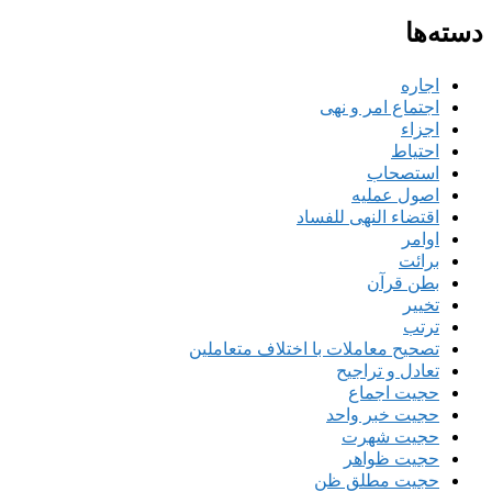
دسته‌ها
اجاره
اجتماع امر و نهی
اجزاء
احتیاط
استصحاب
اصول عملیه
اقتضاء النهی للفساد
اوامر
برائت
بطن قرآن
تخییر
ترتب
تصحیح معاملات با اختلاف متعاملین
تعادل و تراجیح
حجیت اجماع
حجیت خبر واحد
حجیت شهرت
حجیت ظواهر
حجیت مطلق ظن