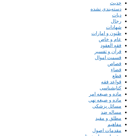
حدیث
دسته‌بندی نشده
دیات
رجال
شهادات
ظنون و امارات
عام و خاص
فقه العقود
قرآن و تفسیر
قسمت اموال
قصاص
قضاء
قطع
قواعد فقه
کتابشناسی
ماده و صیغه امر
ماده و صیغه نهی
مسائل پزشکی
مساله ضد
مطلق و مقید
مفاهیم
مقدمات اصول