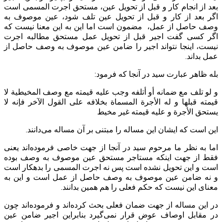
بعد از انجام کار و قبل از تحویل عین، مستحق اجرت المسمی است
اگر بعد از کار و قبل از تحویل عین تلف شود، عین موصوف به
وصف حاصل از عمل، مضمون است اما این به این معنا نیست که
اگر کسی گفت اجیر قبل از تحویل عمل مستحق مطالبه اجرت
نیست، اینجا نتواند اجیر را ضامن عین موصوف به وصف حاصل از
عمل بداند.
بله ظاهر عبارت سید در آنجا که فرمود:
و لو تلف مع ضمانه أو أتلفه وجب عليه قيمته مع وصف المخيطية لا
قيمته قبلها و له الأجرة المسماة بخلافه على القول الآخر فإنه لا
يستحق الأجرة و عليه قيمته غير مخيط‌
این است که ایشان این مساله را مبتنی بر آن مساله می‌دانند.
اما به نظر ما مرحوم سید در آنجا از جهت خاصی فرموده‌اند یعنی
فقط از جهت اینکه مستاجر مستحق عین موصوف به وصف بوده
است و این تحویل نشده است پس نه اجرت المسمی را بدهکار است
و نه ضامن عین موصوف به وصف حاصل از عمل است و این به
معنای این نیست که حکم فعلی را هم همین بدانند.
در این مساله از جهت ضمان فعلی بحث کرده‌اند و فرموده‌اند چون
در مقابل اوصاف عوض قرار نمی‌گیرد بنابراین اجیر ضامن عین