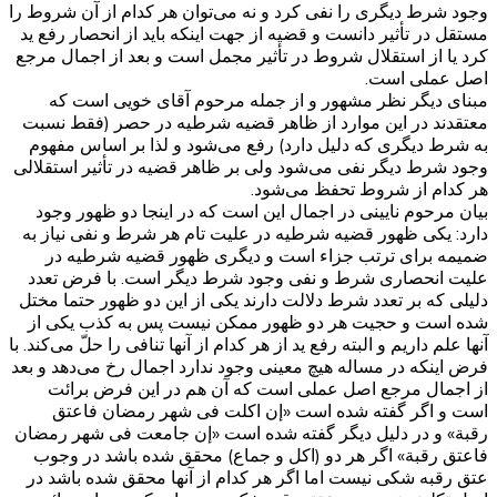
وجود شرط دیگری را نفی کرد و نه می‌توان هر کدام از آن شروط را
مستقل در تأثیر دانست و قضیه از جهت اینکه باید از انحصار رفع ید
کرد یا از استقلال شروط در تأثیر مجمل است و بعد از اجمال مرجع
اصل عملی است.
مبنای دیگر نظر مشهور و از جمله مرحوم آقای خویی است که
معتقدند در این موارد از ظاهر قضیه شرطیه در حصر (فقط نسبت
به شرط دیگری که دلیل دارد) رفع می‌شود و لذا بر اساس مفهوم
وجود شرط دیگر نفی می‌شود ولی بر ظاهر قضیه در تأثیر استقلالی
هر کدام از شروط تحفظ می‌شود.
بیان مرحوم نایینی در اجمال این است که در اینجا دو ظهور وجود
دارد: یکی ظهور قضیه شرطیه در علیت تام هر شرط و نفی نیاز به
ضمیمه برای ترتب جزاء است و دیگری ظهور قضیه شرطیه در
علیت انحصاری شرط و نفی وجود شرط دیگر است. با فرض تعدد
دلیلی که بر تعدد شرط دلالت دارند یکی از این دو ظهور حتما مختل
شده است و حجیت هر دو ظهور ممکن نیست پس به کذب یکی از
آنها علم داریم و البته رفع ید از هر کدام از آنها تنافی را حلّ می‌کند. با
فرض اینکه در مساله هیچ معینی وجود ندارد اجمال رخ می‌دهد و بعد
از اجمال مرجع اصل عملی است که آن هم در این فرض برائت
است و اگر گفته شده است «إن اکلت فی شهر رمضان فاعتق
رقبة» و در دلیل دیگر گفته شده است «إن جامعت فی شهر رمضان
فاعتق رقبة» اگر هر دو (اکل و جماع) محقق شده باشد در وجوب
عتق رقبه شکی نیست اما اگر هر کدام از آنها محقق شده باشد در