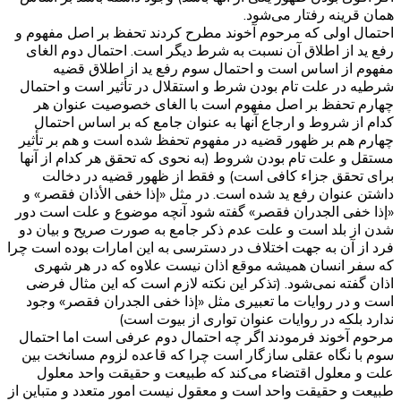
همان قرینه رفتار می‌شود.
احتمال اولی که مرحوم آخوند مطرح کردند تحفظ بر اصل مفهوم و
رفع ید از اطلاق آن نسبت به شرط دیگر است. احتمال دوم الغای
مفهوم از اساس است و احتمال سوم رفع ید از اطلاق قضیه
شرطیه در علت تام بودن شرط و استقلال در تأثیر است و احتمال
چهارم تحفظ بر اصل مفهوم است با الغای خصوصیت عنوان هر
کدام از شروط و ارجاع آنها به عنوان جامع که بر اساس احتمال
چهارم هم بر ظهور قضیه در مفهوم تحفظ شده است و هم بر تأثیر
مستقل و علت تام بودن شروط (به نحوی که تحقق هر کدام از آنها
برای تحقق جزاء کافی است) و فقط از ظهور قضیه در دخالت
داشتن عنوان رفع ید شده است. در مثل «إذا خفی الأذان فقصر» و
«إذا خفی الجدران فقصر» گفته شود آنچه موضوع و علت است دور
شدن از بلد است و علت عدم ذکر جامع به صورت صریح و بیان دو
فرد از آن به جهت اختلاف در دسترسی به این امارات بوده است چرا
که سفر انسان همیشه موقع اذان نیست علاوه که در هر شهری
اذان گفته نمی‌شود. (تذکر این نکته لازم است که این مثال فرضی
است و در روایات ما تعبیری مثل «إذا خفی الجدران فقصر» وجود
ندارد بلکه در روایات عنوان تواری از بیوت است)
مرحوم آخوند فرمودند اگر چه احتمال دوم عرفی است اما احتمال
سوم با نگاه عقلی سازگار است چرا که قاعده لزوم مسانخت بین
علت و معلول اقتضاء می‌کند که طبیعت و حقیقت واحد معلول
طبیعت و حقیقت واحد است و معقول نیست امور متعدد و متباین از