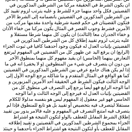
ان يكون الشرط في الحقيقة مركبا من الشرطين المذكورين في
القضيتين فكل واحد منهما جزء للشرط و عليه يترتب لزوم تقييد كل
من الشرطين المذكورين في القضيتين بانضمامه إلى الشرط الآخر
فتكون القضيتان في حكم قضية شرطية واحدة مقدمها مركب من
الأمرين فشرط وجوب القصر في المثال يكون مركبا من خفاء الأذان
و خفاء الجدران معا (الثالث) ان يكون كل منهما شرطا مستقلا و
عليه يترتب لزوم تقييد إطلاق كل من الشرطين المذكورين في
القضيتين بإثبات العدل له فيكون وجود أحدهما كافيا في ثبوت الجزاء
(الرابع) ان يرفع اليد عن ظهور كل من القضيتين في المفهوم ليرتفع
التعارض بينهما (الخامس) ان يقيد مفهوم كل منهما بمنطوق الآخر
من دون ان يتصرف في شي‏ء من المنطوقين (و لا يخفى) انه في ما
إذا لم يكن هناك جامع عرفي بين الشرطين المذكورين في القضيتين
كما هو الواقع في المثال المتقدم و ما شاكله يرجع الوجه الأول إلى
الوجه الثالث فيكون الشرط في الحقيقة أحد الأمرين المزبورين و
اما الوجه الرابع فهو أيضاً يرجع إلى التصرف في منطوق كل من
القضيتين بإثبات العدل له فيرجع إلى الوجه الثالث و اما الوجه
الخامس فهو غير معقول إذ المفهوم ليس هو بنفسه مدلولا للكلام
مستقلا ليتصرف فيه بتخصيص أو تقييد بل هو تابع للمنطوق فإذا لم
يتصرف فيه امتنع التصرف في المفهوم و عليه فالامر يدور بين تقييد
إطلاق الشرط المقابل للعطف بالواو لتكون النتيجة هو اشتراط
الجزاء بمجموع الشرطين المذكورين في القضيتين و تقييد إطلاقه
المقابل للعطف بأو لتكون النتيجة هو اشتراط الجزاء بأحدهما و حينئذ