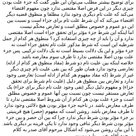
برای توضیح بیشتر مطلب می‌توان این طور گفت که جزء علت بودن
چیزی دیگر در این فرض اصلا مقتضی ندارد چون مفهوم اقتضاء
می‌کند که علت تام دیگری وجود ندارد مطلقا و منطوق قضیه دیگر
اقتضاء می‌کند که آن شرط علت تام برای جزاء است و نسبت بین
این دو عموم و خصوص مطلق است و تعارض محکّم نیست.
اما اینکه این شرط جزء مؤثر برای تحقق جزاء است اصلا مقتضی
ندارد و آن را باید از چه چیزی استفاده کرد؟ منطوق هر کدام از جمل
شرطیه این است که شرط مذکور علت تام تحقق جزاء است نه
جزء مؤثر و این یک دلالت بسیط است نه یک دلالت ترکیبی. پس جزء
علت بودن اصلا مقتضی ندارد تا طرف سوم معارضه باشد.
خلاصه اینکه بین علیت تام دو شرط (مفاد منطوق هر کدام از ادله)
تعارضی وجود ندارد همان طور که بین نفی علیت تام چیزی دیگر
غیر از شرط (که مفاد مفهوم هر کدام از ادله است) تعارضی وجود
ندارد و تعارض بین منطوق هر دلیل (علیت تام شرط برای تحقق
جزاء) و مفهوم دلیل دیگر (نفی وجود علت تام دیگر برای جزاء) یک
تعارض مستقر نیست چون نسبت بین آنها عموم و خصوص مطلق
است و جزء علت بودن هر کدام از آن شروط اصلا مقتضی ندارد تا
طرف معارض باشد. در ناحیه جزء مؤثر بودن هیچ دلالتی وجود ندارد
تا طرف معارض باشد. روشن است که مفهوم (حصر) هیچ قرینیتی
بر جزء مؤثر بودن شرط دیگر ندارد چرا که بین آن حصر و بین جزء
مؤثر بودن شرط دیگر تنافی وجود ندارد تا یکی قرینه بر دیگری باشد.
با این بیان روشن می‌شود که اشکال مرحوم آقای صدر به کلام
مرحوم آقای خویی وارد نیست.