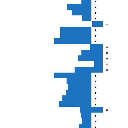
اجزاء
مقدمه واجب
مساله ضد
ترتب
نواهی
ماده و صیغه نهی
اجتماع امر و نهی
اقتضاء النهی للفساد
مفاهیم
عام و خاص
مطلق و مقید
قطع
ظنون و امارات
مقدمات مباحث ظن
حجیت ظواهر
حجیت اجماع
حجیت شهرت
حجیت خبر واحد
حجیت مطلق ظن
اصول عملیه
برائت
تخییر
احتیاط