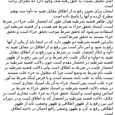
اصل تکلیف نسبت به عتق رقبه شک وجود دارد که مجرای برائت
است.
ایشان برای تعیین رفع ید از اطلاق مقابل تقیید به «أو» سه توهم
مطرح کرده و آنها را پاسخ داده است:
اول: ظاهر قضیه شرطیه همان طور که انحصار علت جزاء در شرط
است، استناد تحقق جزاء به شرط هم هست و از قضیه شرطیه این
استفاده می‌شود که تحقق شرط موجب تحقق جزاء است و تحقق
جزاء مستند به تحقق شرط است.
بنابراین قضیه شرطیه دو ظهور دارد که در اینجا باید از یکی از آنها
رفع ید شود و امر دائر است بین رفع ید از اطلاق در مقابل تقیید به
«أو» و انکار انحصار علیت در شرط و بین رفع ید از اطلاق مقابل
تقیید به «واو» و انکار علیت تام شرط و در این بین رفع ید از ظهور
قضیه شرطیه در انحصار مقدم است چون دلالت قضیه شرطیه بر
انحصار علیت در شرط به اطلاق است ولی دلالت قضیه شرطیه بر
علیت تام شرط به وضع است چرا که معلول به جزء علت مستند
نیست بلکه به علت تامه مستند است و با فرض اینکه شرط مذکور
جزء علت است پس استناد جزاء به آن یک استناد مجازی است.
در نتیجه دلالت قضیه شرطیه بر استناد تحقق جزاء به شرط بر
اساس وضع است و استناد تحقق جزاء به جزء علت مجازی است بر
خلاف دلالت قضیه شرطیه بر انحصار که به اطلاق است و در دوران
امر بین رفع ید از ظهور اطلاقی و ظهور وضعی، باید از ظهور
اطلاقی رفع ید کرد و ظهور وضعی رافع اجمال در ناحیه اطلاق
است.