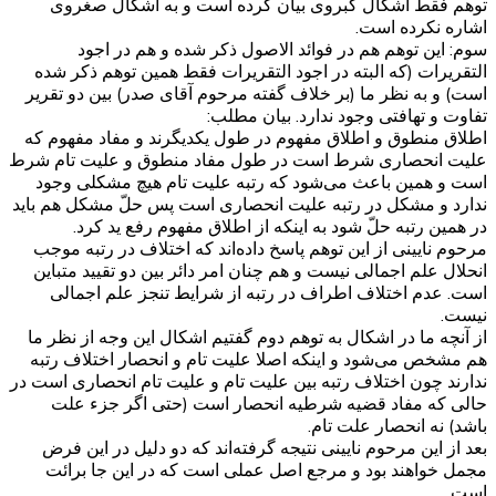
توهم فقط اشکال کبروی بیان کرده است و به اشکال صغروی
اشاره نکرده است.
سوم: این توهم هم در فوائد الاصول ذکر شده و هم در اجود
التقریرات (که البته در اجود التقریرات فقط همین توهم ذکر شده
است) و به نظر ما (بر خلاف گفته مرحوم آقای صدر) بین دو تقریر
تفاوت و تهافتی وجود ندارد. بیان مطلب:
اطلاق منطوق و اطلاق مفهوم در طول یکدیگرند و مفاد مفهوم که
علیت انحصاری شرط است در طول مفاد منطوق و علیت تام شرط
است و همین باعث می‌شود که رتبه علیت تام هیچ مشکلی وجود
ندارد و مشکل در رتبه علیت انحصاری است پس حلّ مشکل هم باید
در همین رتبه حلّ شود به اینکه از اطلاق مفهوم رفع ید کرد.
مرحوم نایینی از این توهم پاسخ داده‌اند که اختلاف در رتبه موجب
انحلال علم اجمالی نیست و هم چنان امر دائر بین دو تقیید متباین
است. عدم اختلاف اطراف در رتبه از شرایط تنجز علم اجمالی
نیست.
از آنچه ما در اشکال به توهم دوم گفتیم اشکال این وجه از نظر ما
هم مشخص می‌شود و اینکه اصلا علیت تام و انحصار اختلاف رتبه
ندارند چون اختلاف رتبه بین علیت تام و علیت تام انحصاری است در
حالی که مفاد قضیه شرطیه انحصار است (حتی اگر جزء علت
باشد) نه انحصار علت تام.
بعد از این مرحوم نایینی نتیجه گرفته‌اند که دو دلیل در این فرض
مجمل خواهند بود و مرجع اصل عملی است که در این جا برائت
است.