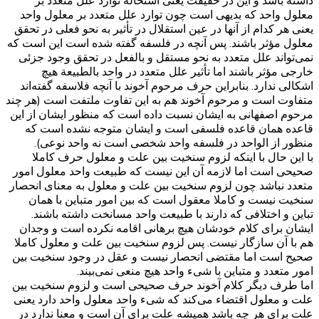
داشته باشد و این در حقیقت یعنی استحاله توارد علل متعدد بر
معلول واحد که بدیهی است چون توارد علل متعدد بر معلول واحد
یعنی هر کدام از آنها در عین استقلال در تأثیر به نحو فعلی در تحقق
معلول مؤثر باشند. پس آنچه در فلسفه گفته شده است این است که
نمی‌تواند علل متعدد به نحو مستقل و بالفعل در تحقق وجود جزئی
خارجی مؤثر باشند اما تأثیر علل متعدد در واحد بالطبیعة هیچ
اشکالی ندارد. بنابراین حرف مرحوم آخوند با آنچه فلاسفه گفته‌اند
متفاوت است و مرحوم آخوند هم به این تفاوت ملتفت است (هر چند
مرحوم اصفهانی به ایشان نسبت داده است که منظور ایشان از این
قاعده همان قاعده فلسفی است و ایشان متوجه نشده است که
منظور از الواحد در فلسفه واحد شخصی است نه واحد نوعی).
با این حال با اینکه لزوم سنخیت بین علت و معلول حرف کاملا
صحیحی است اما لازمه آن این نیست که طبیعت واحد معلول امور
متعدد نباشد چون لزوم سنخیت بین علت و معلول به معنای انحصار
سنخیت نیست و کاملا معقول است که بین امور متباین با همان
تباین و اختلافی که دارند با طبیعت واحد مسانخت داشته باشند.
ایشان برای کلام خودشان هیچ برهانی اقامه نکرده است و وجدان
هم با آن سازگار نیست. پس لزوم سنخیت بین علت و معلول کاملا
صحیح است اما مقتضی انحصار نیست و عقل در وجود سنخیت بین
امور متعدد و متباین با شیء واحد هیچ منعی نمی‌بیند.
اما طرف دیگر کلام آخوند حرف صحیحی است و لزوم سنخیت بین
علت و معلول اقتضاء می‌کند که شیء واحد معلول واحد دارد یعنی
علت برای هر چه باشد همیشه علت برای آن است و معنا ندارد در