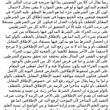
ربما يقال ان كلا من القضيتين بما انها صريحة في ترتب التالي على
المقدم المذكور فيها و لو في بعض الموارد لا يبقى مجال لاحتمال
كون كل من الشرطين جزء لما هو الشرط المعلق عليه الجزاء في
الحقيقة فيتعين وجه الجمع بينهما في تقييد إطلاق كل من الشرطين
المقابل للعطف بأو بإثبات العدل له فيكون كل من الشرطين مستقلا
في ترتب الجزاء عليه إلّا ان التحقيق ان دلالة كل من الشرطيتين
على ترتب الجزاء على الشرط المذكور فيها باستقلاله من غير
انضمام شي‏ء آخر إليه انما هي بالإطلاق المقابل بالعطف بالواو كما
ان انحصار الشرط بما هو مذكور فيها مستفاد من الإطلاق المقابل
للعطف بأو و بما انه لا بد من رفع اليد عن أحد الإطلاقين و لا مرجح
لأحدهما على الآخر يسقط كلاهما عن الحجية لكن ثبوت الجزاء
كوجوب القصر في المثال يعلم بتحققه عند تحقق مجموع الشرطين
على كل تقدير و اما في فرض انفراد كل من الشرطين بالوجود
فثبوت الجزاء فيه يكون مشكوكا فيه و لا أصل لفظي في المقام
على الفرض لسقوط الإطلاقين بالتعارض فتصل النوبة إلى الأصل
العملي فتكون النتيجة موافقة لتقييد الإطلاق المقابل بالعطف بالواو
و اما ما ربما يقال من لزوم رفع اليد عن خصوص الإطلاق المقابل
بالعطف بأو لكونه متأخرا في الرتبة عن الإطلاق المقابل بالعطف
بالواو ضرورة ان انحصار الشرط متأخر رتبة عن تعينه و تشخصه
فيدفعه ان تقدم أحد الإطلاقين على الآخر في الرتبة لا يوجب صرف
التقييد إلى المتأخر لأن الموجب لرفع اليد عن الإطلاقين انما هو
وجود العلم الإجمالي بعدم إرادة أحدهما و من الواضح ان نسبة العلم