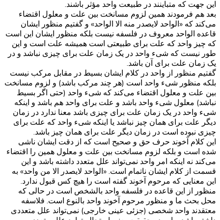
این جهت که متباینند در طبیعت واحد مؤثر باشند.
بعد هم فرمودند همین لزوم مسانخت بین علت و معلول اقتضاء
می‌کند که «الواحد لایصدر منه الا الواحد» و گفتیم منظور ایشان
قاعده الواحد معروف در فلسفه نیست بلکه منظور ایشان این است
که چیز واحد که علت برای طبیعتی است همیشه علت است و این
طور نیست که شیء واحد در یک زمان علت برای چیزی نباشد و در
یک زمان علت برای آن باشد.
گفتیم منظور از واحد در کلام ایشان بسیط در مقابل مرکب نیست
بلکه منظور شیء واحد است (هر چند مرکب باشد) و لزوم مسانخت
بین علت و معلول اقتضاء می‌کند که شیء واحد (حتی اگر بسیط
نباشد) معلول شیء واحد باشد و علت برای واحد هم باشد و اینکه
شیء واحد در یک زمان علت برای چیزی باشد معنا ندارد در زمان
دیگر علت برای همان چیز نباشد یا اینکه شیء واحد که علت برای
چیزی نبوده است در زمان دیگر علت برای همان چیز باشد.
این کلام آخوند حرف حق و صحیح است که از دقت ایشان ناشی
شده است و بلکه لزوم مسانخت بین علت و معلول همین را اقتضاء
می‌کند نه اینکه امر واحد نمی‌تواند علل متعدد داشته باشد و این
قسمت از کلام ایشان ناتمام است. «الواحد لایصدر الا من واحد» به
این معنایی که مرحوم آخوند گفته است را هیچ کس قبول ندارد.
منظور از این قاعده در فلسفه واحد بالشخص است در حالی که
محل بحث ما و منظور مرحوم آخوند واحد بالنوع است. فلاسفه
معتقدند واحد شخصی (جزئی عینی خارجی) نمی‌تواند علل متعددی