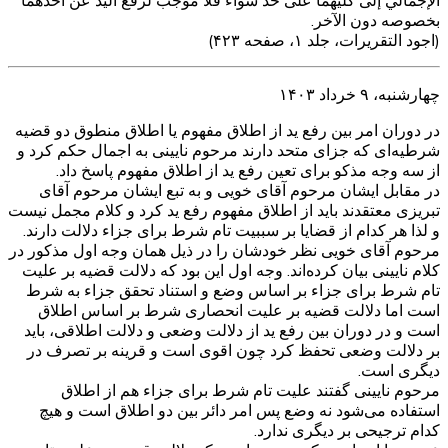
الإجمالي إلى كليهما على حد سواء فلا موجب لرفع اليد عن أحدهما
بخصوصه دون الآخر.
(اجود التقریرات، جلد ۱، صفحه ۴۲۳)
چهارشنبه، ۹ خرداد ۱۴۰۳
در دوران امر بین رفع ید از اطلاق مفهوم یا اطلاق منطوق دو قضیه
شرطیه‌ای که جزای متحد دارند مرحوم نایینی به اجمال حکم کرد و
از سه وجه مذکو برای تعین رفع ید از اطلاق مفهوم پاسخ داد.
در مقابل ایشان مرحوم آقای خویی و به تبع ایشان مرحوم آقای
تبریزی معتقدند باید از اطلاق مفهوم رفع ید کرد و کلام مجمل نیست
و لذا هر کدام از قضایا بر سببیت تام شرط برای جزاء دلالت دارند.
مرحوم آقای خویی نظر خودشان را در ذیل همان وجه اول مذکور در
کلام نایینی بیان کرده‌اند. وجه اول این بود که دلالت قضیه بر علیت
تام شرط برای جزاء بر اساس وضع و استناد تحقق جزاء به شرط
است اما دلالت قضیه بر علیت انحصاری شرط بر اساس اطلاق
است و در دوران بین رفع ید از دلالت وضعی و دلالت اطلاقی، باید
بر دلالت وضعی تحفظ کرد چون اقوی است و قرینه بر تصرف در
دیگری است.
مرحوم نایینی گفتند علیت تام شرط برای جزاء هم از اطلاق
استفاده می‌شود نه وضع پس امر دائر بین دو اطلاق است و هیچ
کدام ترجیحی بر دیگری ندارد.