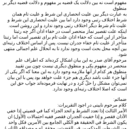
مفهوم است نه بین دلالت یک قضیه بر مفهوم و دلالت قضیه دیگر بر
منطوق.
به عبارت دیگر بین علیت انحصاری این شرط و علیت تام همان
شرط اختلاف رتبی وجود دارد اما بین علیت انحصاری این شرط و
علیت تام شرط دیگر اختلاف رتبی وجود ندارد و این روشن است.
اینکه علت تقصیر نماز منحصر است در خفاء اذان اگر چه رتبتا
متأخر از این است که خفاء اذان علت تام برای تقصیر است اما رتبتا
متأخر از علیت تام خفاء‌ جدران نیست. پس از اساس اختلاف رتبه‌ای
بین آنچه محل بحث است وجود ندارد تا به انحلال علم اجمالی منتهی
شود.
مرحوم آقای صدر به این بیان اشکال کرده‌اند که اطراف علم
منحصر در مفهوم یکی و منطوق دیگری نیست چون بین تقیید
منطوق هر کدام از آنها ملازمه وجود دارد به این معنا که اگر یکی از
آنها جزء علت باشد دیگری هم جزء علت خواهد بود پس با این بیان
نمی‌توان مشکل را حلّ کرد و در نهایت فرموده‌اند جواب حق این
است که اصلا اختلاف رتبه‌ای وجود ندارد.
ضمائم:
کلام مرحوم نایینی در اجود التقریرات:
الأمر الثالث إذا تعدد الشرط و اتحد الجزاء كما في قضيتي إذا خفي
الأذان فقصر و إذا خفيت الجدران فقصر ففيه احتمالات (الأول) ان
يكون الشرط في الحقيقة هو الكلي الجامع بين الأمرين فكل واحد
من الشرطين المذكورين في القضيتين محقق له و مصداقه (الثاني)