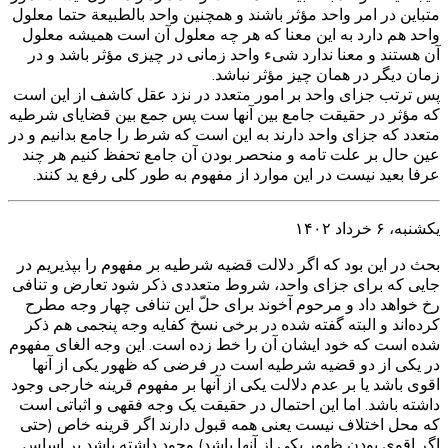
متباین در امر واحد مؤثر باشند و همچنین واحد بالطبیعة حتما معلول
واحد هم دارد به این معنا که هر چه معلول آن است همیشه معلول
آن هستند و معنا ندارد شیء واحد زمانی در چیزی مؤثر باشد و در
زمان دیگر در همان چیز مؤثر نباشد.
پس ترتب جزای واحد بر امور متعدد در نزد عقل کاشف از این است
که مؤثر در حقیقت جامع بین آنها ست پس جمع بین قضایای شرطیه
متعدد که جزای واحد دارند به این است که شرط را جامع بدانیم و در
عین حال بر علت تامه و منحصر بودن آن جامع تحفظ کنیم هر چند
عرفا بعید نیست در این موارد از مفهوم به طور کلی رفع ید کنند.
یکشنبه، ۶ خرداد ۱۴۰۲
بحث در این بود که اگر دلالت قضیه شرطیه بر مفهوم را بپذیریم در
جایی که برای جزای واحد، شروط متعددی ذکر شود تعارض و تنافی
رخ خواهد داد و مرحوم آخوند برای حلّ این تنافی چهار وجه مطرح
کرده‌اند و البته گفته شده در برخی نسخ کفایه وجه پنجمی هم ذکر
شده است که خود ایشان آن را خط زده است. این وجه الغای مفهوم
در یکی از دو قضیه شرطیه است در فرضی که ظهور یکی از آنها
اقوی باشد یا بر عدم دلالت یکی از آنها بر مفهوم قرینه خارجی وجود
داشته باشد. اما این احتمال در حقیقت یک وجه فقهی و اثباتی است
که محل اختلاف نیست یعنی همه قبول دارند اگر قرینه خاص (حتی
اگر اقوی بودن ظهور یکی از آنها باشد) وجود داشته باشد بر اساس