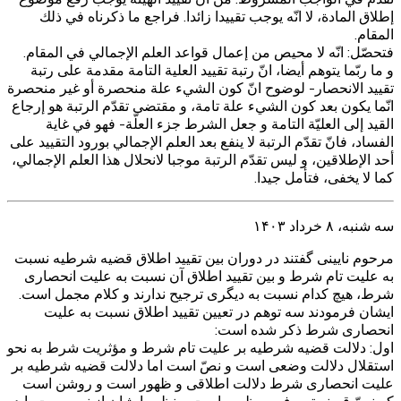
إطلاق المادة، لا انّه يوجب تقييدا زائدا. فراجع ما ذكرناه في ذلك
المقام‏.
فتحصّل: انّه لا محيص من إعمال قواعد العلم الإجمالي في المقام.
و ما ربّما يتوهم أيضا، انّ رتبة تقييد العلية التامة مقدمة على رتبة
تقييد الانحصار- لوضوح انّ كون الشي‏ء علة منحصرة أو غير منحصرة
انّما يكون بعد كون الشي‏ء علة تامة، و مقتضى تقدّم الرتبة هو إرجاع
القيد إلى العليّة التامة و جعل الشرط جزء العلّة- فهو في غاية
الفساد، فانّ تقدّم الرتبة لا ينفع بعد العلم الإجمالي بورود التقييد على
أحد الإطلاقين، و ليس تقدّم الرتبة موجبا لانحلال هذا العلم الإجمالي،
كما لا يخفى، فتأمل جيدا.
سه شنبه، ۸ خرداد ۱۴۰۳
مرحوم نایینی گفتند در دوران بین تقیید اطلاق قضیه شرطیه نسبت
به علیت تام شرط و بین تقیید اطلاق آن نسبت به علیت انحصاری
شرط، هیچ کدام نسبت به دیگری ترجیح ندارند و کلام مجمل است.
ایشان فرمودند سه توهم در تعیین تقیید اطلاق نسبت به علیت
انحصاری شرط ذکر شده است:
اول: دلالت قضیه شرطیه بر علیت تام شرط و مؤثریت شرط به نحو
استقلال دلالت وضعی است و نصّ است اما دلالت قضیه شرطیه بر
علیت انحصاری شرط دلالت اطلاقی و ظهور است و روشن است