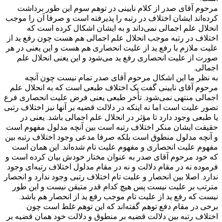
مرحوم آقای صدر از کلام نایینی در توهم سوم این طور برداشت
کرده‌اند ایشان اختلاف در رتبه را پذیرفته است و صرفا آن را موجب
انحلال علم اجمالی نمی‌داند و به ایشان اشکال کرده است که
اختلاف در رتبه موجب انحلال علم اجمالی هم هست چون رفع ید از
علیت ملازم با رفع ید از علیت انحصاری هم هست و این یعنی در هر
صورت از علیت انحصاری رفع ید می‌شود و این یعنی انحلال علم
اجمالی.
به نظر ما این اشکال مرحوم آقای صدر تمام نیست چون آنچه
مرحوم آقای نایینی گفت یک اختلاف طبعی است که به انحلال علم
اجمالی منتهی نمی‌شود. تأخر طبعی یعنی فرض علیت انحصاری فرع
تصور علیت است اما نه اینکه در دلالت قضیه بر آنها نیز اختلاف رتبی
یا طبعی وجود دارد تا مؤثر در انحلال علم اجمالی باشد. یعنی در
حقیقت ایشان منکر اختلاف رتبه است بین آنچه مدلول مفهوم است
و آنچه مدلول منطوق است بلکه صرفا مدعی وجود اختلاف رتبه بین
مفهوم علیت انحصاری و مفهوم علیت تام شده‌اند. این همان است
که خود مرحوم آقای صدر به عنوان مختار خودش بیان کرده است و
فرموده نه در مقام دلالت و نه در مقام مدلول اختلاف رتبه‌ای وجود
ندارد. اصلا بین انحصار و علیت تام اختلاف رتبی وجود ندارد و انحصار
مترتب بر علیت نیست پس هیچ کدام قدر متیقن نیست و این طور
نیست که رفع ید از علیت تام موجب رفع ید از انحصار هم باشد.
برخی در مقام دفع توهم گفته‌اند که این توهم غلط است چون
اختلاف رتبه بین دلالت قضیه بر منطوق و دلالت خود همان قضیه بر