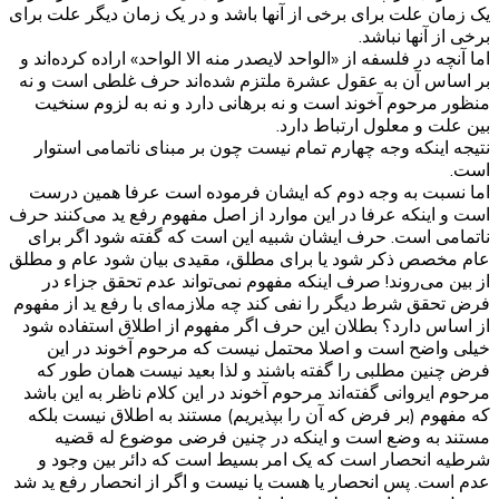
یک زمان علت برای برخی از آنها باشد و در یک زمان دیگر علت برای
برخی از آنها نباشد.
اما آنچه در فلسفه از «الواحد لایصدر منه الا الواحد» اراده کرده‌اند و
بر اساس آن به عقول عشرة ملتزم شده‌اند حرف غلطی است و نه
منظور مرحوم آخوند است و نه برهانی دارد و نه به لزوم سنخیت
بین علت و معلول ارتباط دارد.
نتیجه اینکه وجه چهارم تمام نیست چون بر مبنای ناتمامی استوار
است.
اما نسبت به وجه دوم که ایشان فرموده است عرفا همین درست
است و اینکه عرفا در این موارد از اصل مفهوم رفع ید می‌کنند حرف
ناتمامی است. حرف ایشان شبیه این است که گفته شود اگر برای
عام مخصص ذکر شود یا برای مطلق، مقیدی بیان شود عام و مطلق
از بین می‌روند! صرف اینکه مفهوم نمی‌تواند عدم تحقق جزاء در
فرض تحقق شرط دیگر را نفی کند چه ملازمه‌ای با رفع ید از مفهوم
از اساس دارد؟ بطلان این حرف اگر مفهوم از اطلاق استفاده شود
خیلی واضح است و اصلا محتمل نیست که مرحوم آخوند در این
فرض چنین مطلبی را گفته باشند و لذا بعید نیست همان طور که
مرحوم ایروانی گفته‌اند مرحوم آخوند در این کلام ناظر به این باشد
که مفهوم (بر فرض که آن را بپذیریم) مستند به اطلاق نیست بلکه
مستند به وضع است و اینکه در چنین فرضی موضوع له قضیه
شرطیه انحصار است که یک امر بسیط است که دائر بین وجود و
عدم است. پس انحصار یا هست یا نیست و اگر از انحصار رفع ید شد