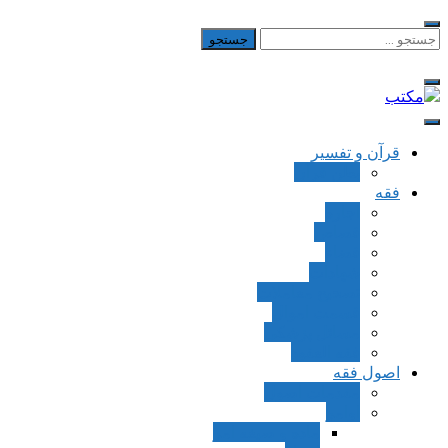
Skip
to
جستجو
برای:
content
مکتب
یادداشت‌های رضا اسکندری
قرآن و تفسیر
بطن قرآن
فقه
اجاره
قصاص
قضاء
شهادات
تصحیح معاملات
قسمت اموال
مسائل پزشکی
فقه العقود
اصول فقه
مقدمات اصول
اوامر
ماده و صیغه امر