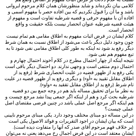
کلامی بیان نکرده‌اند و شاید منظورشان همان کلام مرحوم ایروانی
باشد و ما آن را قبول نکردیم که بین افاده حصر با مفهوم اسمی و
افاده آن با مفهوم حرفی و قضیه شرطیه تفاوت است و مفهوم از
هیئت قضیه شرطیه عنوان انحصار نیست بلکه حقیقت و واقع
انحصار است.
کلام ایشان در فرض اثبات مفهوم به اطلاق مقامی هم تمام نیست
چون وجود دلیل دیگر باعث می‌شود از اطلاق نسبت به همان شرط
دیگر رفع ید شود نه اینکه به طور کلی اطلاق مقامی نفی شود تا به
تبع مفهوم هم نفی شود.
نتیجه اینکه از چهار احتمال مطرح در کلام آخوند احتمال چهارم و
احتمال دوم منتفی است و وجهی ندارند. دو احتمال دیگر باقی است
یکی رفع ید از ظهور قضیه در علیت انحصاری شرط (رفع ید از
اطلاق مقابل تقیید به «أو») و دیگری رفع ید از ظهور قضیه در علیت
تام شرط (رفع ید از اطلاق مقابل تققید به «واو»).
به نظر ما برای تحقیق مساله باید هم در وجه جمع بین دو قضیه
شرطیه بحث کرد و هم از اینکه اگر جمعی پیدا نشد مرجع چیست و
هم اینکه اگر مرجع اصل عملی باشد در چنین فرضی مقتضای اصل
عملی چیست؟
در این مساله دو مبنای مختلف وجود دارد. یکی مبنای مرحوم نایینی
است که بیان ایشان در اجود التقریرات و فوائد الاصول یکی است
(بر خلاف فهم مرحوم آقای صدر که آنها را متفاوت دیده است).
ایشان معتقد است در این فرض اجمال رخ می‌دهد یعنی نه می‌توان