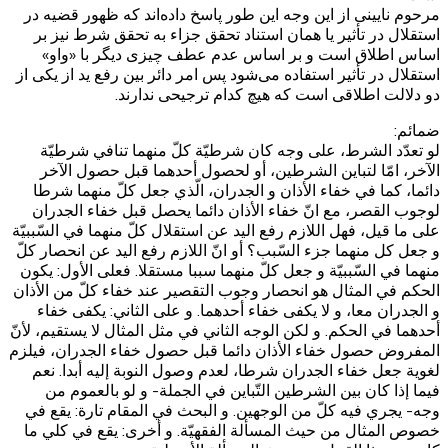
مرحوم نایینی از این وجه این طور پاسخ داده‌اند که ظهور قضیه در
استقلال در تأثیر یا همان استناد تحقق جزاء به تحقق شرط نیز بر
اساس اطلاق است و بر اساس عدم عطف چیزی دیگر با «واو»
استقلال در تأثیر استفاده می‌شود پس امر دائر بین رفع ید از یکی از
دو دلالت اطلاقی است که هیچ کدام ترجیحی ندارند.
ضمائم:
لو تعدّد الشرط، على وجه كان شرطيّة كلّ منهما تنافي شرطيّة
الآخر، امّا لتباين الشرطين، أو لحصول أحدهما قبل حصول الآخر
دائما، كما في خفاء الأذان و الجدران، الّذي جعل كلّ منهما شرطا
لوجوب القصر، مع انّ خفاء الأذان دائما يحصل قبل خفاء الجدران
على ما قيل، فهل اللازم رفع اليد عن استقلال كلّ منهما في السّببيّة
و جعل كل منهما جزء السّبب؟ أو انّ اللازم رفع اليد عن انحصار كلّ
منهما في السّببيّة و جعل كلّ منهما سببا مستقلا. فعلى الأول: يكون
الحكم في المثال هو انحصار وجوب التقصير عند خفاء كلّ من الأذان
و الجدران معا، و لا يكفى خفاء أحدهما. و على الثاني: يكفى خفاء
أحدهما في الحكم. و لكن الوجه الثاني في مثل المثال لا يستقيم، لأنّ
المفروض حصول خفاء الأذان دائما قبل حصول خفاء الجدران، فيلزم
لغوية جعل خفاء الجدران شرطا، لعدم وصول النوبة إليه أبدا. نعم
فيما إذا كان بين الشرطين التّباين في الجملة- و لو بالعموم من
وجه- يجري فيه كلّ من الوجهين. و البحث في المقام تارة: يقع في
خصوص المثال من حيث المسألة الفقهيّة. و أخرى: يقع في كلي ما