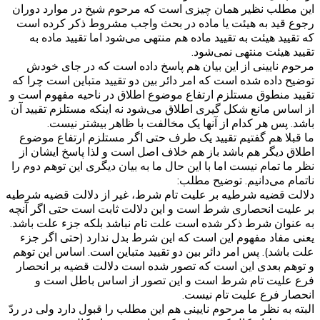
این مطلب نظیر همان چیزی است که مرحوم شیخ در موارد دوران
رجوع قید به هیئت یا ماده در بحث واجب مشروط ذکر کرده است
که تقیید هیئت به تقیید ماده هم منتهی می‌شود اما تقیید ماده به
تقیید هیئت منتهی نمی‌شود.
مرحوم نایینی از این بیان هم پاسخ داده است که در جای خودش
توضیح داده شده است که امر دائر بین دو تقیید متباین است چرا که
تقیید منطوق مستلزم ارتفاع موضوع اطلاق در ناحیه مفهوم است و
از اساس مانع شکل گیری اطلاق می‌شود نه اینکه مستلزم تقیید آن
باشد. پس هر کدام از آنها یک مخالفت با ظاهر بیشتر نیست.
ما قبلا هم گفتیم تقیید یک طرف حتی اگر مستلزم ارتفاع موضوع
اطلاق دیگر هم باشد باز هم خلاف اصل است و لذا پاسخ ایشان از
نظر ما تمام نیست اما با این حال ما به بیان دیگری این توهم دوم را
ناتمام می‌دانیم. توضیح مطلب:
دلالت قضیه شرطیه بر علیت تام شرط، غیر از دلالت قضیه شرطیه
بر علیت انحصاری شرط است و این دلالت ثابت است حتی اگر آنچه
به عنوان شرط ذکر شده است علت تام نباشد بلکه جزء علت باشد.
یعنی مفاد مفهوم این است که این شرط بدل ندارد (حتی اگر جزء
علت باشد). پس امر دائر بین دو تقیید متباین است. اساس این توهم
و توهم بعدی این است که تصور شده است دلالت قضیه بر انحصار
فرع علیت تام شرط است و این تصور از اساس باطل است و
انحصار فرع علیت تام نیست.
البته به نظر ما مرحوم نایینی هم این مطلب را قبول دارد ولی در ردّ