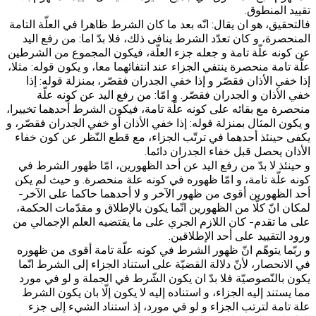
تقييد المنطوق.
فالتحقيق، هو ان يقال: انّه بعد ما كان الشرط ظاهرا في العلّة التامة
المنحصرة، و كان تعدّد الشرط ينافى ذلك، فلا بدّ اما: من رفع اليد
عن كونه علّة تامة و جعله جزء العلّة، فيكون المجموع من الشرطين
علّة تامة منحصرة ينتفي الجزاء عند انتفائهما معا، و يكون قوله: مثلا،
إذا خفي الأذان فقصّر و إذا خفي الجدران‏ فقصّر، بمنزلة قوله: إذا
خفي الأذان و الجدران فقصّر. و امّا: من رفع اليد عن كونه علّة
منحصرة مع بقائه على كونه علّة تامة، فيكون الشرط أحدهما تخييرا،
و يكون المثال بمنزلة قوله: إذا خفي الأذان أو خفي الجدران فقصّر، و
يكفى حينئذ أحدهما في ترتّب الجزاء، مع قطع النّظر عن كون خفاء
الأذان يحصل قبل خفاء الجدران دائما.
و حينئذ لا بدّ من رفع اليد عن أحد الظهورين، امّا ظهور الشرط في
كونه علّة تامة، و امّا ظهوره في كونه علة منحصرة. و حيث لم يكن
أحد الظهورين أقوى من ظهور الآخر و لا أحدهما حاكما على الآخر-
لمكان انّ كلّا من الظهورين انّما يكون بالإطلاق و مقدّمات الحكمة،
على ما تقدم- كان اللازم الجري على ما يقتضيه العلم الإجمالي من
ورود التقييد على أحد الإطلاقين.
و ربّما يتوهّم انّ ظهور الشرط في كونه علّة تامة أقوى من ظهوره
في الانحصار، لأنّ دلالة القضيّة على استناد الجزاء إلى الشرط انّما
يكون بالنّصوصيّة فلا بدّ ان يكون الشّرط في الجملة و لو في مورد
مما يستند إليه الجزاء، و استناده إليه لا يكون إلّا بان يكون الشرط
علة تامة لترتب الجزاء و لو في مورد، إذ استناد الشي‏ء إلى جزء