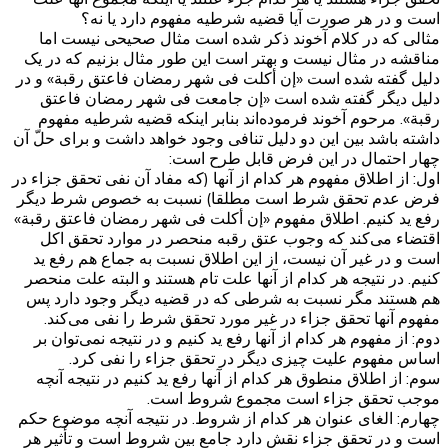
است و در هر صورت آیا قضیه شرطیه مفهوم دارد یا نه؟
مثالی که در کلام آخوند ذکر شده است مثال صحیحی نیست اما
مناقشه در مثال نیست و بهتر است این طور مثال بزنیم که در یک
دلیل گفته شده است «إن أکلت فی شهر رمضان فاعتق رقبة» و در
دلیل دیگر گفته شده است «إن جامعت فی شهر رمضان فاعتق
رقبة». مرحوم آخوند فرموده‌اند بنابر اینکه قضیه شرطیه مفهوم
داشته باشد بین این دو دلیل تنافی وجود خواهد داشت و برای حلّ آن
چهار احتمال در این فرض قابل طرح است:
اول: از اطلاق مفهوم هر کدام از آنها (که مفاد آن نفی تحقق جزاء در
فرض عدم تحقق شرط است مطلقا) نسبت به خصوص شرط دیگر
رفع ید کنیم. اطلاق مفهوم «إن أکلت فی شهر رمضان فاعتق رقبة»
اقتضاء می‌کند که وجوب عتق رقبه منحصر در موارد تحقق اکل
است و در غیر آن نیست، از این اطلاق نسبت به جماع هم رفع ید
کنیم. در نتیجه هر کدام از آنها علت تام هستند و البته علت منحصر
هم هستند مگر نسبت به شرطی که در قضیه دیگر وجود دارد پس
مفهوم آنها تحقق جزاء در غیر مورد تحقق شرط را نفی می‌کند.
دوم: از مفهوم هر کدام از آنها رفع ید کنیم و در نتیجه نمی‌توان بر
اساس مفهوم علیت چیزی دیگر در تحقق جزاء را نفی کرد.
سوم: از اطلاق منطوق هر کدام از آنها رفع ید کنیم در نتیجه آنچه
موجب تحقق جزاء است مجموع شروط است.
چهارم: الغای عنوان هر کدام از شروط. در نتیجه آنچه موضوع حکم
است و در تحقق جزاء نقش دارد جامع بین شروط است و تأثیر هر