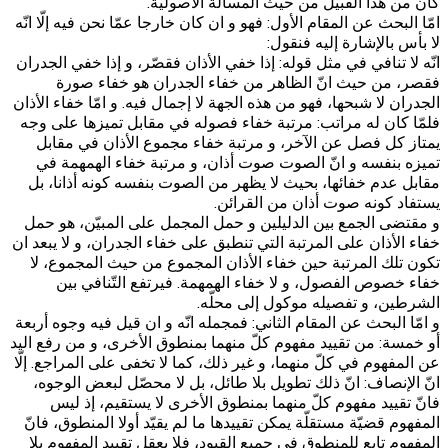
كان من هذا القبيل من حيث المسألة الأصولية.
امّا البحث عن المقام الأول: فهو و ان كان خارجا عمّا نحن فيه إلّا انّه
لا بأس بالإشارة إليه فنقول:
انّه لا تنافي في مثل قوله: إذا خفي الأذان فقصّر، و إذا خفي الجدران
فقصر، من حيث انّ الظاهر من خفاء الجدران هو خفاء صورة
الجدران لا شبحها، فهو من هذه الجهة لا إجمال فيه. و امّا خفاء الأذان
فلمّا كان له مراتب: مرتبة خفاء فصوله في مقابل تميزها على وجه
يمتاز كل فصل عن الآخر، و مرتبة خفاء مجموع الأذان في مقابل
تميزه بنفسه و انّ الصوت صوت أذان، و مرتبة خفاء الهمهمة في
مقابل عدم خفائها، بحيث لا يظهر من الصوت بنفسه كونه أذانا، بل
يستفاد كونه صوت أذان من القرائن.
و مقتضى الجمع بين الدليلين و حمل المجمل على المبيّن، هو حمل
خفاء الأذان على المرتبة التي تنطبق على خفاء الجدران، و لا يبعد ان
تكون تلك المرتبة حين خفاء الأذان المجموع من حيث المجموع، لا
خفاء خصوص الفصول، و لا خفاء الهمهمة. فيرتفع التّنافي بين
الشرطين، و تفصيله موكول إلى محلّه.
و امّا البحث عن المقام الثاني: فمجمله انّه و ان قيل فيه وجوه أربعة
أو خمسة: من تقييد مفهوم كلّ منهما بمنطوق الأخرى، و من رفع اليد
عن المفهوم في كلّ منهما، و غير ذلك، كما لا تخفى على المراجع. إلّا
انّ الإنصاف: انّ ذلك تطويل بلا طائل، بل لا محصّل لبعض الوجوه،
فانّ تقييد مفهوم كلّ منهما بمنطوق الأخرى لا يستقيم، إذ ليس
المفهوم قضيّة مستقلّة يمكن تقييدها ما لم يقيّد أولا المنطوق، فانّ
المفهوم تابع للمنطوق في جميع القيود، فلا يعقل تقييد المفهوم بلا