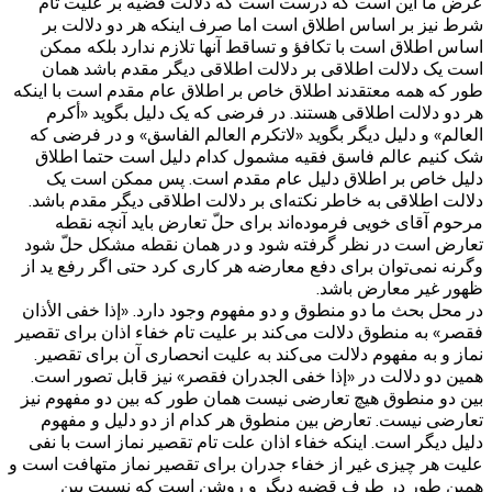
عرض ما این است که درست است که دلالت قضیه بر علیت تام
شرط نیز بر اساس اطلاق است اما صرف اینکه هر دو دلالت بر
اساس اطلاق است با تکافؤ و تساقط آنها تلازم ندارد بلکه ممکن
است یک دلالت اطلاقی بر دلالت اطلاقی دیگر مقدم باشد همان
طور که همه معتقدند اطلاق خاص بر اطلاق عام مقدم است با اینکه
هر دو دلالت اطلاقی هستند. در فرضی که یک دلیل بگوید «أکرم
العالم» و دلیل دیگر بگوید «لاتکرم العالم الفاسق» و در فرضی که
شک کنیم عالم فاسق فقیه مشمول کدام دلیل است حتما اطلاق
دلیل خاص بر اطلاق دلیل عام مقدم است. پس ممکن است یک
دلالت اطلاقی به خاطر نکته‌ای بر دلالت اطلاقی دیگر مقدم باشد.
مرحوم آقای خویی فرموده‌اند برای حلّ تعارض باید آنچه نقطه
تعارض است در نظر گرفته شود و در همان نقطه مشکل حلّ شود
وگرنه نمی‌توان برای دفع معارضه هر کاری کرد حتی اگر رفع ید از
ظهور غیر معارض باشد.
در محل بحث ما دو منطوق و دو مفهوم وجود دارد. «إذا خفی الأذان
فقصر» به منطوق دلالت می‌کند بر علیت تام خفاء اذان برای تقصیر
نماز و به مفهوم دلالت می‌کند به علیت انحصاری آن برای تقصیر.
همین دو دلالت در «إذا خفی الجدران فقصر» نیز قابل تصور است.
بین دو منطوق هیچ تعارضی نیست همان طور که بین دو مفهوم نیز
تعارضی نیست. تعارض بین منطوق هر کدام از دو دلیل و مفهوم
دلیل دیگر است. اینکه خفاء اذان علت تام تقصیر نماز است با نفی
علیت هر چیزی غیر از خفاء جدران برای تقصیر نماز متهافت است و
همین طور در طرف قضیه دیگر و روشن است که نسبت بین