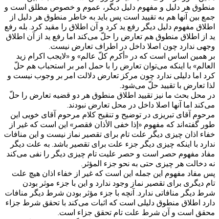
منطوق هر دلیل و مفهوم دلیل دیگر، عموم و خصوص مطلق است و
جمع بین آنها هم به تقیید است پس باید به خاطر منطوق هر دلیل از
اطلاق مفهوم دلیل دیگر رفع ید کرد و آن اطلاق را مقید کرد. بله رفع
ید از اطلاق منطوق هم تعارض را حلّ‌ می‌کند اما رفع ید از آن اطلاق
وجهی ندارد چون اصلا داخل در اطراف تعارض نیست.
بر همین اساس است که در «أکرم کلّ عالم» و «لایجب اکرام زید
العالم» با اینکه می‌توان تعارض را با حمل امر بر استحباب هم حلّ
کرد اما دلیلی ندارد چون مرکز تعارض دلالت امر بر وجوب نیست و
لذا تعارض با تقیید حلّ می‌شود.
در محل بحث ما نیز تقیید اطلاق منطوق هر دو قضیه تعارض را حلّ
می‌کند اما آنها اصلا داخل در محل تعارض نبودند.
مرحوم آقای تبریزی در توضیح و تنقیح کلام مرحوم آقای خویی این
طور گفته‌اند که مفهوم «إذا خفی الأذان فقصر» این است که غیر از
خفاء اذان چیزی دیگر علت تام برای تقصیر نماز نیست و این منافات
ندارد با اینکه چیزی دیگر جزء علت برای تقصیر باشد. به علت دیگر
مفاد مفهوم حصر است و حصر علیت تام چیزی دیگر را نفی می‌کند
نه دخالت هر چیزی حتی به نحو جزء المؤثر.
پس مفاد مفهوم این جمله این است که غیر از خفاء اذان هیچ علت
تام دیگری برای تقصیر نماز وجود ندارد و این با جزء موثر بودن
شرط دیگر منافاتی ندارد. آنچه با جزء مؤثر بودن شرط دیگر منافات
دارد اطلاق منطوق دلیلی است که اثبات می‌کند با تحقق شرط جزاء
محقق است و آن شرط علت تام تحقق جزاء است.