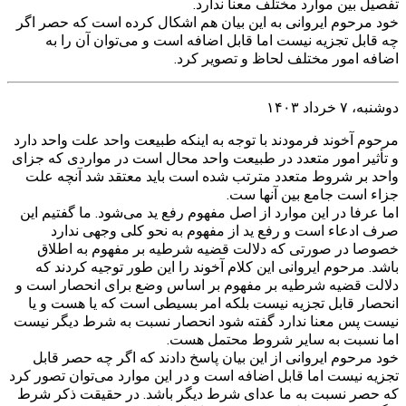
تفصیل بین موارد مختلف معنا ندارد.
خود مرحوم ایروانی به این بیان هم اشکال کرده است که حصر اگر
چه قابل تجزیه نیست اما قابل اضافه است و می‌توان آن را به
اضافه امور مختلف لحاظ و تصویر کرد.
دوشنبه، ۷ خرداد ۱۴۰۳
مرحوم آخوند فرمودند با توجه به اینکه طبیعت واحد علت واحد دارد
و تأثیر امور متعدد در طبیعت واحد محال است در مواردی که جزای
واحد بر شروط متعدد مترتب شده است باید معتقد شد آنچه علت
جزاء است جامع بین آنها ست.
اما عرفا در این موارد از اصل مفهوم رفع ید می‌شود. ما گفتیم این
صرف ادعاء است و رفع ید از مفهوم به نحو کلی وجهی ندارد
خصوصا در صورتی که دلالت قضیه شرطیه بر مفهوم به اطلاق
باشد. مرحوم ایروانی این کلام آخوند را این طور توجیه کردند که
دلالت قضیه شرطیه بر مفهوم بر اساس وضع برای انحصار است و
انحصار قابل تجزیه نیست بلکه امر بسیطی است که یا هست و یا
نیست پس معنا ندارد گفته شود انحصار نسبت به شرط دیگر نیست
اما نسبت به سایر شروط محتمل هست.
خود مرحوم ایروانی از این بیان پاسخ دادند که اگر چه حصر قابل
تجزیه نیست اما قابل اضافه است و در این موارد می‌توان تصور کرد
که حصر نسبت به ما عدای شرط دیگر باشد. در حقیقت ذکر شرط