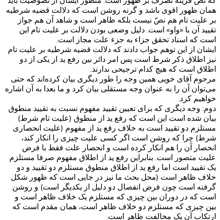
که نصّ قرینه تصرف بر ظهور است. منظور ایشان از نصوصیت باید
همان ظهور اقوی باشد و گرنه روشن است که دلالت قضیه شرطیه
بر علیت تام هم نصّ نیست بلکه ظاهر است و شاهد آن هم جواز
تقیید آن با «واو» است. دلیل وضعی بودن دلالت بر علیت تام این
است که اسناد تحقق جزاء به جزء علت مجاز است.
ایشان از این توهم جواب دادند که دلالت قضیه شرطیه بر علیت تام
نیز اطلاق ذکر شرط است پس امر دائر بین رفع ید از یکی از دو
اطلاق است که هیچ کدام ترجیحی ندارند.
مرحوم آقای خویی همین وجه را طور دیگری بیان کرده‌اند که حتی
می‌توان آن را به عنوان وجه مستقلی بیان کرد و ما بعدا به آن اشاره
خواهیم کرد.
دوم: وجه دیگری که برای تعیین تقیید مفهوم نسبت به تقیید منطوق
بیان شده است این است که رفع ید از منطوق (علیت تام شرط)
مستلزم دو تقیید است به خلاف رفع ید از مفهوم (علیت انحصاری
شرط) چرا که روشن است اگر کسی علیت چیزی را انکار کند،
انحصار آن را هم انکار کرده است و انحصار علت فقط با فرض
علیت متصور است. بنابراین رفع ید از اطلاق مفهوم صرفا مستلزم
یک تقیید است اما رفع ید از اطلاق منطوق مستلزم دو تقیید و دو
خلاف ظاهر است (محل بحث ما نیز در جایی است که ظهور شکل
گرفته است چون فرض انفصال دو دلیل از یکدیگر است) و روشن
است که در دوران بین چیزی که مستلزم یک خلاف ظاهر است و
بین چیزی که مستلزم دو خلاف ظاهر است، همان مقدم است که
ارتکاب آن یک مخالفت ظاهر است.