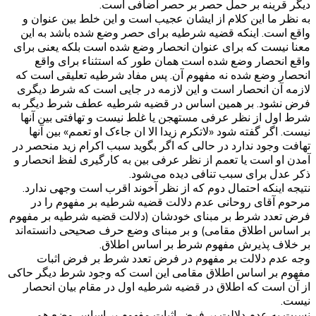
دیگر قرینه بر حمل حصر بر حصر اضافی است.
به نظر ما این کلام از ایشان عجیب است و این خلط بین عنوان و
واقع است. اینکه قضیه شرطیه برای حصر وضع شده باشد به این
معنا نیست که برای عنوان انحصار وضع شده است بلکه یعنی برای
واقع انحصار وضع شده است همان طور که استثناء برای واقع
انحصار وضع شده نه مفهوم آن. پس مفاد شرطیه تعلیقی است که
لازمه آن انحصار است و این لازمه در جایی است که شرط دیگری
فرض نشود. بر همین اساس در قضیه شرطیه عطف شرط دیگر به
شرط اول از نظر عرفی مستهجن یا غلط نیست و تهافتی بین آنها
نیست. اگر گفته شود «لاتکرم زیدا الا ان جاءک او تعمم» بین آنها
تهافت وجود ندارد در حالی که اگر بگوید سبب اکرام زید منحصر در
آمدن او است یا تعمم از نظر عرفی بین به کارگیری لفظ انحصار و
ذکر عدل برای سبب تنافی دیده می‌شود.
نتیجه اینکه احتمال دوم که از نظر آخوند اقرب است وجهی ندارد.
مرحوم آقای روحانی عدم دلالت قضیه شرطیه بر مفهوم را در
فرض تعدد شرط بر مبنای خودشان (دلالت قضیه شرطیه بر مفهوم
بر اساس اطلاق مقامی) و بر مبنای وضع حرف صحیحی دانسته‌اند
بر خلاف پذیرش مفهوم شرط بر اساس اطلاق.
وجه عدم دلالت بر مفهوم در فرض تعدد شرط بر فرض اثبات
مفهوم بر اساس اطلاق مقامی این است که وجود شرط دیگر حاکی
از آن است که اطلاق در قضیه شرطیه اول در مقام بیان انحصار
نیست.
نسبت به عدم دلالت بر فرض اثبات مفهوم بر اساس وضع هم