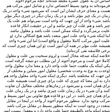
اساس آن به عقول عشره معتقد شده‌اند. آنچه مرحوم آخوند
فرموده‌اند به وجود بسیط اختصاص ندارد و شامل امور مرکب هم
هست و معنای حرف ایشان این است که نمی‌شود شیء واحد در یک
زمان در یک چیز مؤثر باشد و در یک زمان دیگر در چیزی دیگر مؤثر
باشد. شیء واحد از این جهت که واحد است نمی‌تواند هم علت یک
چیز باشد و هم علت آن چیز نباشد و این در حقیقت انکار قاعده
علیت برمی‌گردد و اینکه ممکن است علت باشد و معلول نباشد.
اما اینکه شیء واحد علت امور متعدد باشد هیچ اشکالی ندارد (و
علیت امور مرکب کاملا معقول و واقع است) اما این شیء واحد
همیشه علت مؤثر در همه آن امور است (و این همان چیزی است که
برخی فلاسفه نفی کرده‌اند).
خلاصه اینکه صدفه محال است و لزوم سنخیت بین علت و معلول
کاملا حق است و مرحوم آخوند از این مطلب دو نتیجه گرفته است.
یکی اینکه یک ماهیت حتما علت واحد دارد و معنا ندارد معلول واحد
(وحدت به نوع نه وحدت شخصی) معلول امور متباین و مختلف از
این جهت که مختلفند باشد. دیگری اینکه شیء واحد معلول واحد هم
دارد به این معنا که چیزی که علت برای چیزی است همیشه علت
برای همان است و نمی‌شود در زمان‌های مختلف معالیل آن تفاوت
کنند و آن شیء در یک زمان علت چیزی نباشد و در یک زمان علت
برای همان چیز باشد. در این دو قاعده هیچ تفاوتی بین امور بسیط و
مرکب وجود ندارد. منظور مرحوم آخوند از واحد در اینجا در مقابل
متعدد در وجود است نه اینکه منظور بسیط در مقابل مرکب باشد.
نتیجه اینکه واحد بالطبیعة حتما علت واحد دارد و معقول نیست امور