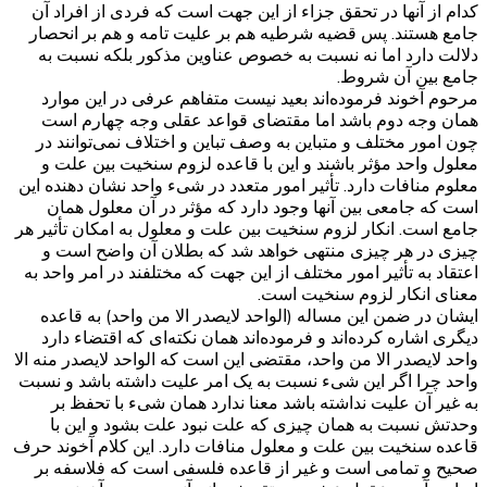
کدام از آنها در تحقق جزاء از این جهت است که فردی از افراد آن
جامع هستند. پس قضیه شرطیه هم بر علیت تامه و هم بر انحصار
دلالت دارد اما نه نسبت به خصوص عناوین مذکور بلکه نسبت به
جامع بین آن شروط.
مرحوم آخوند فرموده‌اند بعید نیست متفاهم عرفی در این موارد
همان وجه دوم باشد اما مقتضای قواعد عقلی وجه چهارم است
چون امور مختلف و متباین به وصف تباین و اختلاف نمی‌توانند در
معلول واحد مؤثر باشند و این با قاعده لزوم سنخیت بین علت و
معلوم منافات دارد. تأثیر امور متعدد در شیء واحد نشان دهنده این
است که جامعی بین آنها وجود دارد که مؤثر در آن معلول همان
جامع است. انکار لزوم سنخیت بین علت و معلول به امکان تأثیر هر
چیزی در هر چیزی منتهی خواهد شد که بطلان آن واضح است و
اعتقاد به تأثیر امور مختلف از این جهت که مختلفند در امر واحد به
معنای انکار لزوم سنخیت است.
ایشان در ضمن این مساله (الواحد لایصدر الا من واحد) به قاعده
دیگری اشاره کرده‌اند و فرموده‌اند همان نکته‌ای که اقتضاء دارد
واحد لایصدر الا من واحد، مقتضی این است که الواحد لایصدر منه الا
واحد چرا اگر این شیء نسبت به یک امر علیت داشته باشد و نسبت
به غیر آن علیت نداشته باشد معنا ندارد همان شیء با تحفظ بر
وحدتش نسبت به همان چیزی که علت نبود علت بشود و این با
قاعده سنخیت بین علت و معلول منافات دارد. این کلام آخوند حرف
صحیح و تمامی است و غیر از قاعده فلسفی است که فلاسفه بر