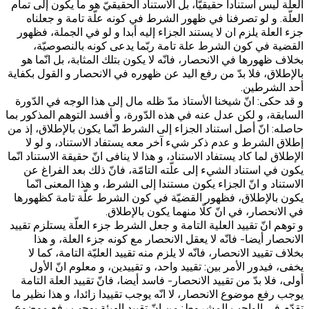
العلة ليس استنادا حقيقيّا، بل الاستناد الحقيقيّ هو ما يكون إلى تمام
العلّة. و لو تصرفنا في ظهور الشرط في كونه علّة تامة و جعلناه
جزء العلة يلزم ان لا يستند الجزاء إليه أبدا و لو في الجملة، فظهور
القضية في كون الشرط علة تامة ربّما يدعى كونه بالنصوصيّة،
بخلاف ظهورها في الانحصار، فانّه لا يكون بتلك المثابة، بل انّما هو
بالإطلاق، فلا بدّ من رفع اليد عن ظهوره في الانحصار و القول بكفاية
أحد الشرطين.
و قد حكى: انّ شيخنا الأستاذ مدّ ظله مال إلى هذا الوجه في الدّورة
السابقة، و لكن عدل عنه في هذه الدّورة، و أفسد التوهم المذكور بما
حاصله: انّ أصل استناد الجزاء إلى الشرط انّما يكون بالإطلاق، إذ من
إطلاق الشرط و عدم ذكر شي‏ء آخر معه يستفاد الاستناد، و لو لا
الإطلاق لما كاد يستفاد الاستناد، و هذا لا ينافى انّ حقيقة الاستناد انّما
يكون في استناد الشي‏ء إلى علّته التامّة، فانّ ذلك بعد الفراغ عن
الاستناد و انّ الجزاء يكون مستندا إلى الشرط، و هذا المعنى انّما
يكون بالإطلاق، فظهور القضيّة في كون الشرط علّة تامة كظهورها
في الانحصار، في انّ كلّا منهما يكون بالإطلاق.
و توهم انّ تقييد العلية التامة و جعل الشرط جزء العلّة يستلزم تقييد
الانحصار أيضا- فانّه لا يعقل الانحصار مع كونه جزء العلة، و هذا
بخلاف تقييد الانحصار، فانّه لا يلزم منه تقييد العليّة التامة، كما لا
يخفى، فيدور الأمر بين: تقييد واحد، و تقييدين، و معلوم انّ الأول
أولى، فلا بدّ من تقييد الانحصار- فاسد أيضا، فانّ تقييد العلة التامة
يوجب رفع موضوع الانحصار، لا انّه يوجب تقييدا زائدا، و هذا نظير ما
تقدّم في الواجب المشروط: من انّ تقييد الهيئة يوجب رفع موضوع