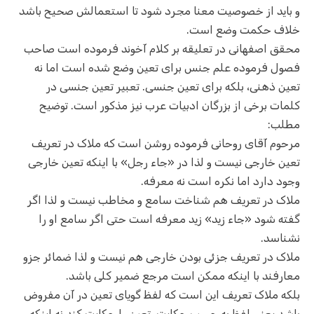
و باید از خصوصیت معنا مجرد شود تا استعمالش صحیح باشد
خلاف حکمت وضع است.
محقق اصفهانی در تعلیقه بر کلام آخوند فرموده است صاحب
فصول فرموده علم جنس برای تعین وضع شده است اما نه
تعین ذهنی، بلکه برای تعین جنسی. تعبیر تعین جنسی در
کلمات برخی از بزرگان ادبیات عرب نیز مذکور است. توضیح
مطلب:
مرحوم آقای روحانی فرموده روشن است که ملاک در تعریف
تعین خارجی نیست و لذا در «جاء رجل» با اینکه تعین خارجی
وجود دارد اما نکره است نه معرفه.
ملاک در تعریف هم شناخت سامع و مخاطب نیست و لذا اگر
گفته شود «جاء زید» زید معرفه است حتی اگر سامع او را
نشناسد.
ملاک در تعریف جزئی بودن خارجی هم نیست و لذا ضمائر جزو
معارفند با اینکه ممکن است مرجع ضمیر کلی باشد.
بلکه ملاک تعریف این است که لفظ گویای تعین در آن مفروض
باشد یعنی لفظ به حسب حکایت، تعین را حکایت کند نه اینکه