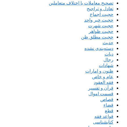
تصحیح معاملات با اختلاف متعاملین
تعادل و تراجیح
حجیت اجماع
حجیت خبر واحد
حجیت شهرت
حجیت ظواهر
حجیت مطلق ظن
حدیث
دسته‌بندی نشده
دیات
رجال
شهادات
ظنون و امارات
عام و خاص
فقه العقود
قرآن و تفسیر
قسمت اموال
قصاص
قضاء
قطع
قواعد فقه
کتابشناسی