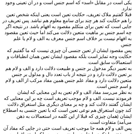
یکی است در مقابل «اسد» که اسم جنس است و در آن تعینی وجود
ندارد.
قبلا گفتیم ملاک تعریف، حکایت تعین است یعنی اینکه شخص تعین
را هم حکایت کند هر چند برای سامع معلوم هم نباشد. پس تعریف در
جایی است که تعین برای متکلم مقصود به افهام باشد. در نتیجه اگر
چه اسم جنس بر ماهیت متعین دلالت می‌کند اما حیث تعین مقصود
به افهام نیست بر خلاف اسم جنس معرف به الف و لام یا علم
جنس.
پس مقصود ایشان از تعین جنسی آن چیزی نیست که ما گفتیم که
حکایت وجه تمایز است بلکه مقصود ایشان تعین همان انطباقات و
استعمالات سابق است.
به تعبیر دیگر مدخول بر جنس و طبیعت دلالت دارد و الف و لام هم
بر تعین دلالت دارد و در نتیجه از باب تعدد دال و مدلول بر جنس
متعین دلالت دارد و مفاد علم جنس همین مفاد مرکب از الف و لام
و اسم جنس است.
به نظر می‌رسد مفاد الف و لام تعین به این معنایی که ایشان
فرمودند نیست. الف و لام موجب تعریف است چه بر این معنایی که
ایشان گفتند دلالت کند و چه بر معنای دیگری مثل استغراق دلالت
کند چون استغراق هم نوعی تعین است که با تعین جنسی به اصطلاح
ایشان (همان چیزی که قبلا از این کلمه در استعمالات به ذهن
می‌آمد) متفاوت است.
پس الف و لام همه جا موجب تعریف است حتی در جایی که مفاد آن