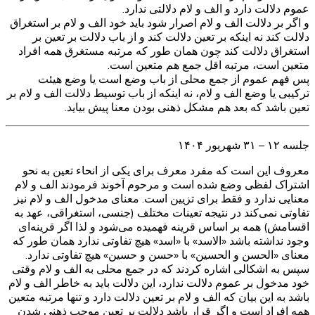
عموم دلالت دارد و الف و لام دلالتی ندارد.
و اگر بر دلالت الف و لام اصرار شود باید خود الف و لام بر استغراق
دلالت کند نه اینکه بر تعین دلالت کند و از باب دلالت بر تعین بر
استغراق دلالت کند چون همان طور که مرتبه مستغرق همه افراد
متعین است، مرتبه اقل جمع هم متعین است.
پس فهم عموم از جمع محلی از باب وضع است یا وضع هیئت
ترکیبی یا وضع الف و لام، نه اینکه از باب توسیط دلالت الف و لام بر
تعین باشد که بعد هم مشکل ذهنی بودن معنا پیش بیاید.
جلسه ۱۲ – ۳۱ شهریور ۱۴۰۴
معروف این است که مفرد معرف برای یکی از انحاء تعین به نحو
اشتراک لفظی وضع شده است و مرحوم آخوند فرمودند الف و لام
معنایی ندارد و فقط برای تزیین است. معنای مدخول الف و لام نیز
تفاوتی نمی‌کند در نتیجه تعینات مختلف (جنسی، استغراقی، عهد به
اقسامش) همه بر اساس قرینه فهمیده می‌شود و لذا اگر قرینه‌ای
وجود نداشته باشد «الاسد» با «اسد» هیچ تفاوتی ندارد همان طور که
معنای «الحسن و الحسین» با «حسن و حسین» هیچ تفاوتی ندارد.
سپس به اشکالی اشاره کردند که در جمع محلی به الف و لام وقتی
خود مدخول بر عموم دلالت ندارد، این دلالت باید به خاطر الف و لام
باشد به این بیان که الف و لام بر تعین دلالت دارد و تنها مرتبه متعین
همه افراد است و اگر قرار باشد دلالت بر تعین موجب ذهنی شدن