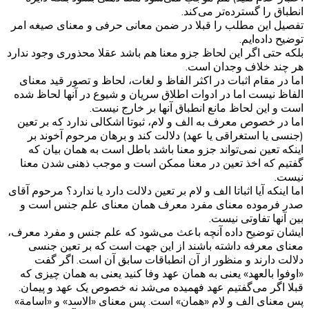
انطباق را گسترده‌تر می‌‌کند.
تفصیل این مطلب را قبلا در ضمن معانی حرفی و معنای صیغه امر
توضیح داده‌ایم.
بلکه حتی اگر این لحاظ جزو معنا هم باشد عقلا محذوری وجود ندارد
هر چند خلاف وجدان است.
اما در مقام اثبات در اکثر الفاظ و لغات، لحاظ و تصور قید معنای
الفاظ نیست اما در ادوات اطلاق سریان و شیوع در آنها لحاظ شده
است و این لحاظ مانع انطباق آنها بر خارج نیست.
اما در خصوص معرف به الف و لام، ثبوتا اشکالی ندارد که بر تعین
(جنسی یا استغراقی یا عهد) دلالت کند و برهان مرحوم آخوند بر
اینکه تعین نمی‌تواند جزو معنا باشد باطل است به همان بیان که
گفتیم که اخذ تعین در معنا ممکن است و موجب ذهنی شدن معنا
نیست.
اما اینکه آیا اثباتا الف و لام بر تعین دلالت دارد یا ندارد؟ مرحوم آقای
صدر فرموده معنای مفرد معرف همان معنای علم جنس است و
بین آنها تفاوتی نیست.
ایشان توضیح داده آنچه باعث می‌شود که علم جنس و مفرد معرف،
معنای معرفه داشته باشند از این جهت است که بر تعین جنسی
دلالت دارند و منظور از آن انطباقات سابق آن است. اگر گفت
«اوفوا بالعهد» یعنی به همان عهد وفا کنید یعنی به همان چیزی که
قبلا اگر می‌گفتیم عهد فهمیده می‌شد نه خصوص یک عهد و پیمان.
پس معنای الف و لام «همان» است. پس معنای «الاسد» و «اسامة»