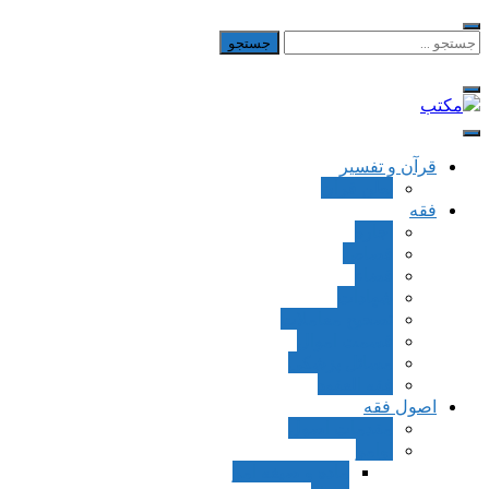
Skip
to
جستجو
برای:
content
مکتب
یادداشت‌های رضا اسکندری
قرآن و تفسیر
بطن قرآن
فقه
اجاره
قصاص
قضاء
شهادات
تصحیح معاملات
قسمت اموال
مسائل پزشکی
فقه العقود
اصول فقه
مقدمات اصول
اوامر
ماده و صیغه امر