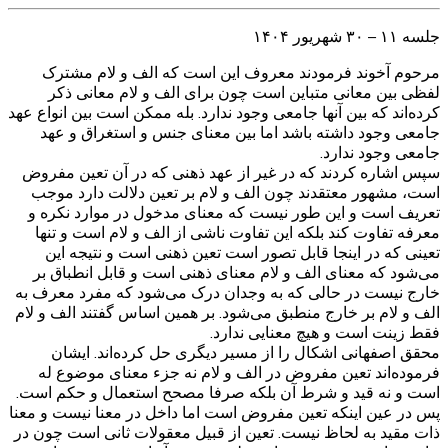
جلسه ۱۱ – ۳۰ شهریور ۱۴۰۴
مرحوم آخوند فرمودند معروف این است که الف و لام مشترک
لفظی بین معانی متباین است چون برای الف و لام معانی ذکر
کرده‌اند که بین آنها جامعی وجود ندارد. بله ممکن است بین انواع عهد
جامعی وجود داشته باشد اما بین معنای جنس و استغراق و عهد
جامعی وجود ندارد.
سپس اشاره کردند که در غیر از عهد ذهنی که در آن تعین مفروض
است، مشهور معتقدند چون الف و لام بر تعین دلالت دارد موجب
تعریف است و این طور نیست که معنای مدخول در موارد نکره و
معرفه تفاوت کند بلکه این تفاوت ناشی از الف و لام است و تنها
تعینی که در اینجا قابل تصور است تعین ذهنی است و نتیجه این
می‌شود که معنای الف و لام معنای ذهنی است و قابل انطباق بر
خارج نیست در حالی که به وجدان درک می‌شود که مفرد معرف به
الف و لام بر خارج منطبق می‌شود. بر همین اساس گفتند الف و لام
فقط زینت است و هیچ معنایی ندارد.
محقق اصفهانی اشکال را از مسیر دیگری حل کرده‌اند. ایشان
فرموده‌اند تعین مفروض در الف و لام نه جزء معنای موضوع له
است و نه قید و شرط آن بلکه صرفا مصحح استعمال و حکم است.
پس در عین اینکه تعین مفروض است اما داخل در معنا نیست و معنا
ذات مقید به لحاظ نیست. تعین از قبیل معقولات ثانی است چون در