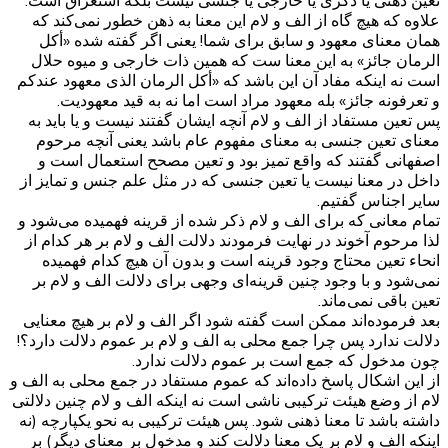
تعین ذهنی یا ذکری یا خارجی یا جنسی نیست بلکه استغراق است.
علاوه که هیچ گاه از الف و لام این معنا به ذهن خطور نمی‌کند که
همان معنای معهود و سابق برای شما! یعنی اگر گفته شده «أکل
الرمان جائز» به این معنا ست که همین ذات خارجی و میوه حلال
است نه اینکه مفاد آن این باشد که «أکل الرمان الذی معهود عندکم
و تعرفونه جائز» بله معهود مراد است اما نه به قید معهودیت.
پس تعین مستفاد از الف و لام آنچه ایشان گفتند نیست و یا باید به
معنای تعین جنسی به معنای مفهوم عام باشد یعنی آنچه مرحوم
اصفهانی گفتند که واقع تمیز بود و تعین مصحح استعمال است و
داخل در معنا نیست یا تعین جنسی که در مثل علم جنس و تمایز از
سایر اجناس گفتیم.
تمام معانی که برای الف و لام ذکر شده از قرینه فهمیده می‌شود و
لذا مرحوم آخوند در نهایت فرمودند دلالت الف و لام بر هر کدام از
انحاء تعین محتاج وجود قرینه است و بدون آن هیچ کدام فهمیده
نمی‌شود و با وجود چنین قرینه‌ای وجهی برای دلالت الف و لام بر
تعین باقی نمی‌ماند.
بعد فرموده‌اند ممکن است گفته شود اگر الف و لام بر هیچ معنایی
دلالت ندارد پس چرا جمع محلی به الف و لام بر عموم دلالت دارد؟!
چون مدخول که جمع است بر عموم دلالت ندارد.
از این اشکال پاسخ داده‌اند که عموم مستفاد در جمع محلی به الف و
لام از وضع هیئت ترکیبی ناشی است نه اینکه الف و لام چنین دلالتی
داشته باشد تا معنا ذهنی شود. پس هیئت ترکیبی به نحو یکپارچه (نه
اینکه الف و لام بر یک معنا دلالت کند و مدخول بر معنای دیگر) بر