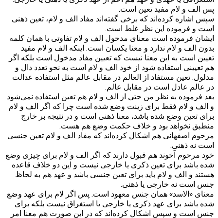
پس الف و لام مفید تعین است.
سپس اشاره کرده‌اند که برخی گفته‌اند مفاد الف و لام، تعین ذهنی
است و فرموده این نظر غلط است.
ایشان فرموده است معنای مدخول الف و لام تفاوتی با همان کلمه
بدون الف و لام ندارد و معنا یکسان است. اینکه الف و لام مفید
تعیین است به این معنا نیست که تعیین مفاد مدخول است بلکه اگر
هم تعیینی استفاده شود از خود الف و لام است به نحو تعدد دال و
مدلول. تعین مستفاد از العالم در مقابل عالم مثل استفاده عدالت
در عالم عادل است در مقابل عالم.
بعد فرموده به نظر من حتی از الف و لام هم تعین استفاده نمی‌شود
و الف و لام فقط برای زینت وضع شده است چرا که اگر الف و لام
برای تعین وضع شده باشد، معنا ذهنی است و در نتیجه بر خارج
منطبق نخواهد بود و خلاف حکمت وضع هم هست.
مرحوم اصفهانی هم اشکال کرده‌اند که مفاد الف و لام تعین جنسی
است نه ذهنی.
خود مرحوم آخوند هم قبول دارند که اگر الف و لام برای چیزی وضع
شده باشد برای تعین ذکری یا خارجی نیست و این دو خلاف قاعده
هستند و الف و لام باید برای تعین جنسی باشد و عهد هم به لحاظ
جنس است نه خارجی یا ذهنی.
معنای «الاسد» همان جنس معهود است. پس اگر لام برای عهد وضع
شده باشد برای عهد ذکری یا خارجی یا استغراق نیست بلکه برای
جنس است و سپس اشکال کرده‌اند که در این صورت هم معنا امر