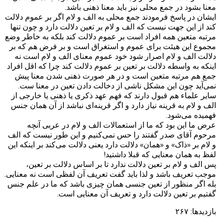
معنا بشود در جمع محلی نیز باید معنا ذهنی باشد.
ایشان در پاسخ فرمودند جمع محلی به الف و لام اگر بر عموم دلالت
کند از این جهت نیست که الف و لام بر تعین دلالت دارد و چون تنها
مرتبه متعین همه افراد است بر عموم دلالت کند بلکه به خاطر وضع
مجموع این هیئت برای عموم و استغراق است و بر فرض هم که بر
دلالت الف و لام اصرار شود خود عموم معنای الف و لام است نه
اینکه به واسطه دلالت بر تعین بر عموم دلالت کند چرا که اقل افراد
جمع هم مرتبه متعین است و در هر صورت ذهنی شدن معنا پیش
نمی‌آید چون این مشکل ناشی از دخالت دادن تعین در معنا ست.
سایر علماء هم قبول دارند که فهم عهد ذکری یا ذهنی یا خارجی از
الف و لام به قرینه نیاز دارد و اگر قرینه‌ای نباشد از آن همان جنس
فهمیده می‌شود.
عرض ما این بود که ما از استعمالات الف و لام در عربی آنچه
مرحوم آقای صدر گفتند را حس نمی‌کنیم و این طور نیست که الف
و لام بر «ذاک» و «همان» دلالت دارد یعنی دلالت می‌کند بر اینکه این
لفظ به همان معنایی که قبلا داشتید!
پس الف و لام بر تعین دلالت ندارد تا بر اساس دلالت بر تعین،
موجب تعریف باشد و لذا باید گفت تعریف آن لفظی است نه معنایی.
بله اگر منظور از تعین جنسی همان چیزی باشد که ما در علم جنس
گفتیم بر تعین دلالت دارد و تعریف آن معنایی است.
بازدیدها:
۲۶۷