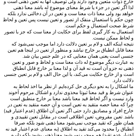
خارج ذوات متعین وجود دارند ولی توصیف آنها به تعین ذهنی است و
لذا اگر تعین در جزء‌ یا شرط معنای موضوع له باشد معنا ذهنی
خواهد بود ولی معنا ذات معنا ست و تعین در آن دخالتی ندارد بلکه
چون حکم یا استعمال منفک از تصور و تعین نیست پس تعین و لحاظ
شرط صحت استعمال و حکم است.
استعمال به کار گیری لفظ برای حکایت از معنا ست که جز با تصور
و لحاظ ممکن نیست.
نتیجه اینکه الف و لام بر تعین دلالت دارد اما موجب نمی‌شود که
معنا قابل انطباق بر خارج نباشد و منظور از تعین در اینجا هم تعین
جنسی است یعنی همان معنایی که در علم جنس بیان شد.
به عبارت دیگر موضوع له ذات معنا ست و لحاظ و صور و تعین
ذهنی نه جزو آن است نه قید آن و لذا معنا بر خارج قابل انطباق
است و از خارج حکایت می‌کند، با این حال الف و لام بر تعین جنسی
دلالت دارد.
ما اشکال را به نحو دیگری حل کرده‌ایم. از نظر ما اخذ لحاظ به
عنوان شرط و قید معنا ثبوتا محذوی ندارد و اشکال مرحوم آخوند
وارد نیست و اگر لحاظ قید معنا باشد معنا بر خارج منطبق است
چرا که معنا حصه‌ متقید به تعین است و آن حصه متقید به تعین در
خارج افراد و مصادیق دارد حتی اگر تعین آن اطلاق (عدم اعتبار قید)
باشد. تعین مفروض، تعین اطلاقی است در مقابل تعین تقییدی و
همان طور که تقید موجب نمی‌شود معنا ذهنی شود بلکه صرفا
انطباق را محدود می‌کند تقید به اطلاق (به معنای عدم اعتبار قید نه
اعتبار عدم تقید) هم موجب نمی‌شود معنا ذهنی بشود بلکه دایره