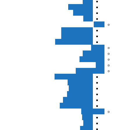
اجزاء
مقدمه واجب
مساله ضد
ترتب
نواهی
ماده و صیغه نهی
اجتماع امر و نهی
اقتضاء النهی للفساد
مفاهیم
عام و خاص
مطلق و مقید
قطع
ظنون و امارات
مقدمات مباحث ظن
حجیت ظواهر
حجیت اجماع
حجیت شهرت
حجیت خبر واحد
حجیت مطلق ظن
اصول عملیه
برائت
تخییر
احتیاط