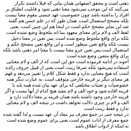
ذهنی است و محقق اصفهانی همان بیانی که قبلا داشتند تکرار
می‌کنند که این موجب نمی‌شود معنا ذهنی شود و قابلیت انطباق بر
افراد را نداشته باشد چون خصوصیت عهد جنسی مقوم معنا نیست
بلکه مصحح استعمال است. همان طور که در علم جنس هم گفته
شد این تمایز مصحح حکم است در اینجا هم این چنین است. یعنی
لفظ الف و لام برای معنای معهود بما انه ملحوظ وضع نشده است
بلکه برای واقع ملحوظ وضع شده است. پس تعین در معنا دخیل
نیست بلکه واقع تعین منظور است و این واقع تعین مصحح حکم و
استعمال است.پس تعین جزو معنا نیست تا معنا امر ذهنی باشد بلکه
برای واقع متعین وضع شده است.
آخوند در ادامه فرموده است حق این است که از الف و لام معنایی
استفاده نمی‌شود بلکه صرفا زینت است یعنی از قبیل حروف زائده
است که هیچ معنایی ندارد و فقط شکل کلام را تغییر می‌دهد و فهم
هر معنای دیگر بر قرینه خارجی متوقف است. به عبارت دیگر همه
خصوصیات و تعینات مختلفی که برای عهد بیان شده همه باید با
قرینه افاده شود و خود الف و لام مفید هیچ کدام از آنها نیست و اگر
قرینه خارجی وجود داشته باشد همان قرینه بر معنا دلالت دارد و
الف و لام بر چیزی دلالت نخواهد داشت در نتیجه الف و لام معنایی
ندارد و فقط زینت است.
در نتیجه حتی در جمع معرف نیز مفاد آن عهد نیست و لذا گفته شده
جمع معرف از ادات عموم است یعنی برای عموم وضع شده است
نه اینکه از ادوات اطلاق باشد.