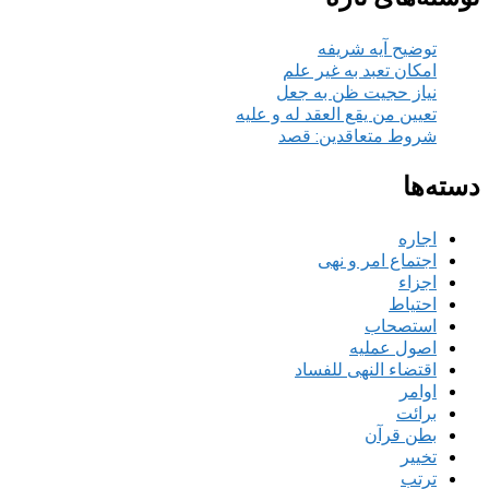
توضیح آیه شریفه
امکان تعبد به غیر علم
نیاز حجیت ظن به جعل
تعیین من یقع العقد له و علیه
شروط متعاقدین: قصد
دسته‌ها
اجاره
اجتماع امر و نهی
اجزاء
احتیاط
استصحاب
اصول عملیه
اقتضاء النهی للفساد
اوامر
برائت
بطن قرآن
تخییر
ترتب