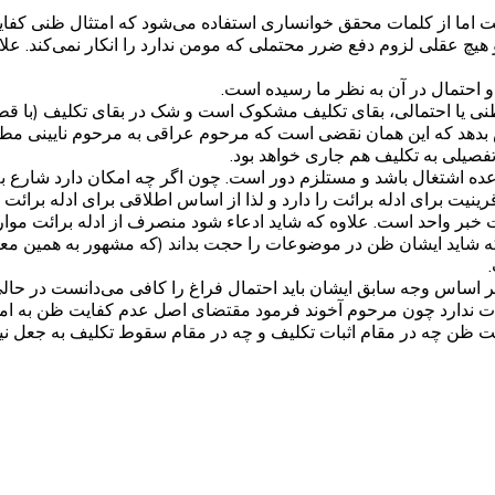
ما از کلمات محقق خوانساری استفاده می‌شود که امتثال ظنی کفایت
 هیچ عقلی لزوم دفع ضرر محتملی که مومن ندارد را انکار نمی‌کند. عل
احتمال در آن به نظر ما رسیده است.
ل ظنی یا احتمالی، بقای تکلیف مشکوک است و شک در بقای تکلیف (با ق
دهد که این همان نقضی است که مرحوم عراقی به مرحوم نایینی مطرح 
تفصیلی به تکلیف هم جاری خواهد بود.
قاعده اشتغال باشد و مستلزم دور است. چون اگر چه امکان دارد شارع به
رینیت برای ادله برائت را دارد و لذا از اساس اطلاقی برای ادله برا
جیت خبر واحد است. علاوه که شاید ادعاء شود منصرف از ادله برائت 
شاید ایشان ظن در موضوعات را حجت بداند (که مشهور به همین معتقدن
 اساس وجه سابق ایشان باید احتمال فراغ را کافی می‌دانست در حالی
فات ندارد چون مرحوم آخوند فرمود مقتضای اصل عدم کفایت ظن به ا
ت ظن چه در مقام اثبات تکلیف و چه در مقام سقوط تکلیف به جعل نیاز