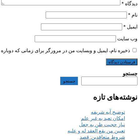
دیدگاه
*
نام
*
ایمیل
*
وب‌ سایت
ذخیره نام، ایمیل و وبسایت من در مرورگر برای زمانی که دوباره 
جستجو
جستجو
نوشته‌های تازه
توضیح آیه شریفه
امکان تعبد به غیر علم
نیاز حجیت ظن به جعل
تعیین من یقع العقد له و علیه
شروط متعاقدین: قصد