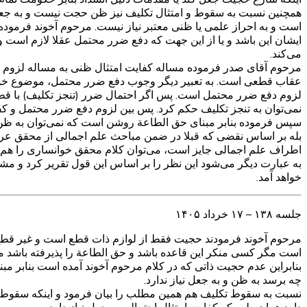
همچنین نسبت به سقوط و امتثال تکلیف نیز ظن حجت نیست و به جعل ن
است و به احراز علمی یا ظنی معتبر نیاز نیست. مرحوم آخوند فرمود
ایشان این باشد و یا از این جهت که دفع ضرر محتمل عقلا لازم اس
می‌کند.
مرحوم آقای صدر فرموده مساله کفایت امتثال ظنی به مساله لزوم د
عقاب قطعی است. به تعبیر دیگر وجوب دفع ضرر محتمل، موضوع خودش ر
لزوم دفع ضرر محتمل است. پس اگر احتمال ضرر (تنجز تکلیف) با ق
نمی‌توان به تنجز تکلیف حکم کرد. پس بین لزوم دفع ضرر محتمل و کف
سپس فرموده بنابر مبنای حق الطاعة روشن است که نمی‌توان به ظن به
بله بر اساس نقضی که قبلا در ضمن مباحث علم اجمالی از محقق عراق
اطراف علم اجمالی جایز است، می‌توان کلام محقق خوانساری را هم ت
به عبارت دیگر می‌شود این نظر را بر اساس این قول تقریر کرد و مش
خواهد آمد.
جلسه ۱۳۸ – ۱۷ خرداد ۱۴۰۵
مرحوم آخوند فرمودند حجیت فقط از لوازم ذات قطع است و غیر قطع چنین
است مگر کسی منکر این قاعده باشد و حق الطاعة را پذیرفته باشد م
بنابراین عدم حجیت ذاتی که در کلام مرحوم آخوند آمده است بنابر م
چه برسد به ظن و به جعل نیاز ندارد.
نسبت به سقوط تکلیف هم همین مطلب را بیان فرمود و اینکه سقوط تکل