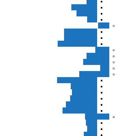
اجزاء
مقدمه واجب
مساله ضد
ترتب
نواهی
ماده و صیغه نهی
اجتماع امر و نهی
اقتضاء النهی للفساد
مفاهیم
عام و خاص
مطلق و مقید
قطع
ظنون و امارات
مقدمات مباحث ظن
حجیت ظواهر
حجیت اجماع
حجیت شهرت
حجیت خبر واحد
حجیت مطلق ظن
اصول عملیه
برائت
تخییر
احتیاط