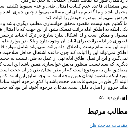
دارد همان طور که کفایت امتثال احتمالی به جعل نیاز دارد.
پس مقتضای قاعده عدم کفایت امتثال ظنی و عدم سقوط تکلیف است ا
محتمل باشد و ما گفتیم مبنای این مساله نمی‌تواند چنین چیزی باشد و
خودش نمی‌تواند موضوع خودش را اثبات کند.
ما گفتیم بعید نیست مقصود محقق خوانساری مطلب دیگری باشد و دو 
یکی اینکه به اطلاق ادله برائت تمسک بشود از این جهت که با امتثا
معقول و ممکن است و لذا اشکال ندارد شارع در ترک احتیاط ترخیص ب
قصوری در ادله برائت برای اثبات آن وجود ندارد و بلکه در موارد علم 
البته این مبنا تمام نیست و اطلاق ادله برائت نمی‌تواند شامل موارد 
اطلاق نمی‌تواند این را اثبات کند چون قاعده اشتغال حداقل صلاحیت ق
نمی‌گیرد و این از قبیل اطلاق ادله نهی از عمل به ظن، نسبت به ح
دیگری که بعید نیست منظور محقق خوانساری همین باشد این است که 
مصادیق ظن به موضوع است که از نظر ایشان ظن در آن حجت است.
موید اینکه مقصود ایشان همین وجه است نه وجه سابق این است که بر
البته اگر ظن در موضوعات هم حجت باشد با کلام مرحوم آخوند منا
بداند خروج از اصل با دلیل است. مدعای مرحوم آخوند این بود که حجی
بازدیدها:
۵۱
مطالب مرتبط
مقدمات مباحث ظن