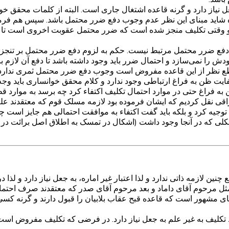
یاز دارد و گرنه قاعده اشتغال جاری است. البته از کلمات محقق خوا
ه شاید مبنای این نظر عدم وجوب دفع ضرر محتمل باشد. سپس هم فرمو
ت و وقتی تکلیف منجز شده است که ضرر محتمل عقوبت اخروی است تا 
فع ضرر محتمل مرتبط نیست. حکم به لزوم دفع ضرر محتمل بر تنجز تک
ا نمی‌سازد و احتمال ضرر باید وجود داشته باشد تا دفع آن لازم ب
طع نظر از این قاعده مفروض است وجوب دفع ضرر محتمل ثمری ندارد 
ایت ظن به فراغ ارتباطی وجود ندارد و کلام محقق خوانساری باید وجه
 فراغ حتی در موارد احتمال تکلیف اکتفاء کرد چه برسد به موارد قط
ی نقل کردیم که ایشان فرموده بود لازمه مسلک قوم که معتقدند علم 
وجیه کرد و بلکه باید گفت اکتفاء به موافقت احتمالی هم جایز است
کلی که در آنجا وجود داشت (اشکال در تمسک به اطلاق اصل برائت در 
 لازمه ذاتی ندارد و لذا اعتبار غیر اماره، به جعل نیاز دارد و لذا 
ثل مرحوم آقای داماد و بعد مرحوم آقای صدر که معتقدند صرف احتما
بنای مشهور است که قاعده قبح عقاب بلابیان را قبول دارند و گرنه 
یف به غیر علم به جعل نیاز دارد. در فرضی که تکلیف مفروض است، سق