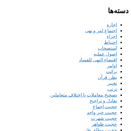
دسته‌ها
اجاره
اجتماع امر و نهی
اجزاء
احتیاط
استصحاب
اصول عملیه
اقتضاء النهی للفساد
اوامر
برائت
بطن قرآن
تخییر
ترتب
تصحیح معاملات با اختلاف متعاملین
تعادل و تراجیح
حجیت اجماع
حجیت خبر واحد
حجیت شهرت
حجیت ظواهر
حجیت مطلق ظن