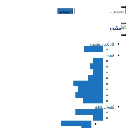
Skip
to
جستجو
برای:
content
مکتب
یادداشت‌های رضا اسکندری
قرآن و تفسیر
بطن قرآن
فقه
اجاره
قصاص
قضاء
شهادات
تصحیح معاملات
قسمت اموال
مسائل پزشکی
فقه العقود
اصول فقه
مقدمات اصول
اوامر
ماده و صیغه امر