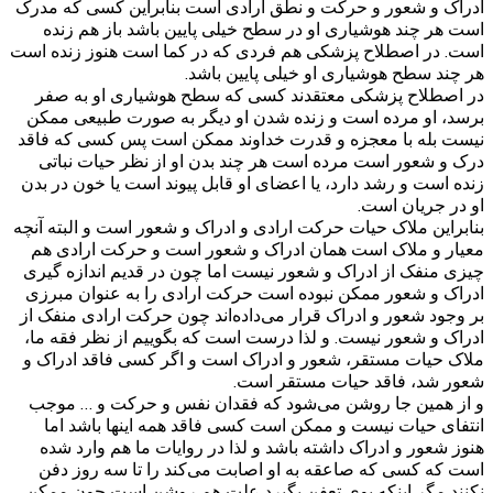
ادراک و شعور و حرکت و نطق ارادی است بنابراین کسی که مدرک
است هر چند هوشیاری او در سطح خیلی پایین باشد باز هم زنده
است. در اصطلاح پزشکی هم فردی که در کما است هنوز زنده است
هر چند سطح هوشیاری او خیلی پایین باشد.
در اصطلاح پزشکی معتقدند کسی که سطح هوشیاری او به صفر
برسد، او مرده است و زنده شدن او دیگر به صورت طبیعی ممکن
نیست بله با معجزه و قدرت خداوند ممکن است پس کسی که فاقد
درک و شعور است مرده است هر چند بدن او از نظر حیات نباتی
زنده است و رشد دارد، یا اعضای او قابل پیوند است یا خون در بدن
او در جریان است.
بنابراین ملاک حیات حرکت ارادی و ادراک و شعور است و البته آنچه
معیار و ملاک است همان ادراک و شعور است و حرکت ارادی هم
چیزی منفک از ادراک و شعور نیست اما چون در قدیم اندازه گیری
ادراک و شعور ممکن نبوده است حرکت ارادی را به عنوان مبرزی
بر وجود شعور و ادراک قرار می‌داده‌اند چون حرکت ارادی منفک از
ادراک و شعور نیست. و لذا درست است که بگوییم از نظر فقه ما،
ملاک حیات مستقر، شعور و ادراک است و اگر کسی فاقد ادراک و
شعور شد، فاقد حیات مستقر است.
و از همین جا روشن می‌شود که فقدان نفس و حرکت و … موجب
انتفای حیات نیست و ممکن است کسی فاقد همه اینها باشد اما
هنوز شعور و ادراک داشته باشد و لذا در روایات ما هم وارد شده
است که کسی که صاعقه به او اصابت می‌کند را تا سه روز دفن
نکنند مگر اینکه بوی تعفن بگیرد علت هم روشن است چون ممکن