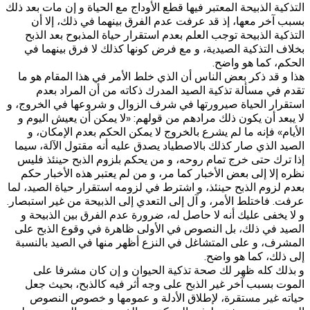
التذكية الذبيحة المعتبر فيها قطع الأوداج مع الحياة و إن مات بعد ذلك
بسبب آخر معها، إذ قد عرفت عدم الفرق بينهما في ذلك، إلا أن
التذكية الذبيحة توجب العلم بعدم استقرار حياة المذبوح بعد الذبح
بخلاف التذكية الصيدية، و مع فرض كونها كذلك لا فرق بينهما في
الحكم، كما هو واضح.
هذا و قد ذكر بعض الناس أن الذي خلط الأمر في هذا المقام هو ما
تقدم في مسألة تذكية الصيد المدرك ذكاته من أن المراد بعدم
استقرار الحياة صيرورتها في شرف الزوال و شروعها في الخروج، و
لا يبعد أن يكون ذلك مرادهم من قولهم: «لا يمكن أن يعيش اليوم و
الأيام» فإنه ما لم يشرع بالخروج لا يمكن الحكم بعدم الإمكان، و
الصيد الذي صار كذلك بالاصطياد يصدق عليه أنه مقتول الآلة، سيما
إذا ترك حتى خرج تمام روحه، و من يحكم بلزوم الذبح حينئذ فليس
نظره إلا إلى بعض الأخبار كما مر، و من لم يعتبر هذه الأخبار حكم
بعدم لزوم الذبح حينئذ، و اشترط في لزومه استقرار حياة الصيد، لما
عرفت. فاختلط الأمر، و آل إلى التعدي إلى الذبيحة من غير استبصار.
و لا يخفى عليك أنه لا حاصل له، ضرورة عدم الفرق بين الذبيحة و
الصيد في ذلك، بل النصوص في الأولى ظاهرة في وقوع الذبح على
المشرف، و على المتشاغل في النزع أظهر منها في الصيد بالنسبة
إلى ذلك، كما هو واضح.
و بذلك كله ظهر لك صحة تذكية الحيوان و إن كان مشرفا على
الموت بسبب آخر غير الذبح على وجه أثر فيه كالذبح، بحيث جعل
حياته غير مستقرة، لإطلاق الأدلة و عمومها و خصوص النصوص