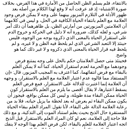
بالانتفاء، فلم يسلم الظن الحاصل من الأمارة في هذا الفرض، بخلاف
صورة الاشتباه- إذ قد عرفت أنه لا وقع لهذا الكلام من أصله بعد
ظهور الأدلة في التلازم المزبور بينهما على وجه لا يمكن فرض وجود
العلامة مع العلم بانتفاء الحياة الكافية في الحل، و ليس في كلامهما
أن العلامتين المزبورتين من أمارتي الظن، بل ظاهرهما أن ذلك أمر
شرعي، و لعله كذلك، ضرورة أنه لا دليل في الحركة و خروج الدم
على استقرار الحياة بالمعنى الذي ذكروه بوجه من الوجوه، فليس
حينئذ إلا التعبد الشرعي الذي لم يلحظ فيه الظن و لا غيره، و لم
يلحظ فيه قرار الحياة بالمعنى الذي ذكروه و لا غير ذلك كما هو
واضح.
فحينئذ متى حصل العلامتان حكم بالحل على وجه يمتنع فرض
وجودهما مع الحرمة لعدم استقرار الحياة، كما أنه لا يمكن العلم
بالبقاء مع فرض انتفائهما، كما اعترف به المجيب المزبور، قال: «إن
المستفاد مما قالوه عدم اعتبار العلامة مع العلم بالاستقرار، و وجهه
أن العلامة إنما اعتبرت للدلالة على الاستقرار، فمع فرض العلم
يسقط اعتبارها، لا يقال: أقصى ما يلزم من العلم بالاستقرار كون
الحياة ممكن البقاء مدة طويلة، و ليس كل ممكن بواقع، فيجوز أن
يكون ممكن البقاء ثم يعرض له بعد لحظة ما يزيل حياته، فلا بد من
رعاية العلامة الدالة على البقاء، لأنا نقول: المراد العلم ببقاء الحياة
المستقرة حال الذبح بحيث يعلم استناد الموت إلى التذكية، و مع ذلك
فلا حاجة إلى العلامة، نعم‌ لو كان المراد العلم بالاستقرار قبل الذبح
اتجه اعتبار العلامة للعلم بالبقاء، لكن فرض العلم بهذا الوجه لا ينفك