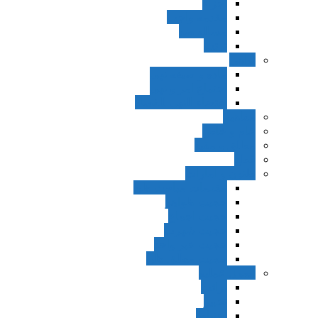
اجزاء
مقدمه واجب
مساله ضد
ترتب
نواهی
ماده و صیغه نهی
اجتماع امر و نهی
اقتضاء النهی للفساد
مفاهیم
عام و خاص
مطلق و مقید
قطع
ظنون و امارات
مقدمات مباحث ظن
حجیت ظواهر
حجیت اجماع
حجیت شهرت
حجیت خبر واحد
حجیت مطلق ظن
اصول عملیه
برائت
تخییر
احتیاط