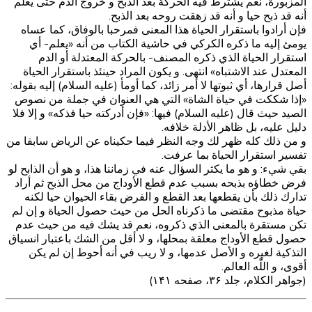
المزبورة، نعم يشترط فيه الحركة بعد الذبح و خروج الدم حتى يعلم
أنه قد ذبح حيا و أنه قد زهقت روحه بعد الذبح.
فإن أرادوا باستقرار الحياة هذا المعنى فمرحبا بالوفاق، كما عساه
يومئ إليه ما ذكره الكركي في حاشية الكتاب من أنه «يعلم- أي
استقرار الحياة الذي ذكره المصنف- بالحركة المعتدلة أو الدم
المعتدل عند الاشتباه» انتهى. و يكون المراد حينئذ باستقرار الحياة
أصل قرارها، أي ثبوتها لا أمر زائد، كما‌ أومأ (عليه السلام) إليه بقوله:
«إذا شككت في حياة الشاة»‌ التي هي العنوان في جملة من نصوص
الصيد حيث‌ قال (عليه السلام) فيها: «فإن أدركته حيا فذكه»‌ و إلا فلا
دليل عليه، بل ظاهر الأدلة خلافه.
و من ذلك كله ظهر لك وجه النظر فيما حكيناه عن الرياض سابقا من
تفسير استقرار الحياة بما عرفت.
بقي شي‌ء: و هو ما يكثر السؤال عنه في زماننا هذا، و هو أن الذابح لو
فرض خطاؤه بذبحه بسبب عدم قطع الأوداج من محل الذبح ثم أراد
تدارك ذلك بأن يقطعها بعد القطع و الفرض بقاء الحيوان حيا لكنه
حياة مذبوح مقتضى ما ذكرناه الحل من حيث حصول الحياة و إن لم
تكن مستقرة بالمعنى الذي ذكروه، نعم قد يشك فيه من حيث عدم
حصول قطع الأوداج معلقة بمحلها، و لا أقل من الشك باعتبار انسياق
التذكية لغيره و الأصل عدمها، و لا ريب في أنه أحوط إن لم يكن
أقوى، و اللّٰه العالم.
(جواهر الکلام، جلد ۳۶، صفحه ۱۴۱)