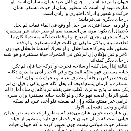
حیوان را بریده باشد و … چون قاتل صید همان مسلمان است. این
عبارت موید این است که منظور ایشان از حیات مستقر، همان
حرکت و شعور و ادراک اختیاری و ارادی است.
در جای دیگری می‌فرمایند:
و لو رمى صيدا فتردى من جبل أو وقع في الماء فمات لم يحل
لاحتمال أن يكون موته من السقطة نعم لو صير حياته غير مستقرة
حل لأنه يجري مجرى المذبوح. و لو قطعت الآلة منه شيئا كان ما
قطعته ميتة و يذكى ما بقي إن كانت حياته مستقرة. و لو قده
بنصفين فلم يتحركا ف‍ هما حلال. و لو تحرك أحدهما فالحلال هو دون
الآخر و قيل يؤكلان إن لم يكن في المتحرك حياة مستقرة و هو أشبه
در جای دیگر گفته‌اند:
الثالثة إذا أرسل كلبه أو سلاحه فجرحه و أدركه حيا‌ ف‍ إن لم تكن
حياته مستقرة فهو بحكم المذبوح و في الأخبار أدنى ما يدرك ذكاته
أن يجده يركض برجله أو تطرف عينه أو يتحرك ذنبه و إن كانت
مستقرة و الزمان يتسع لذبحه لم يحل أكله حتى يذكى و قيل إن لم
يكن معه ما يذبح به ترك الكلب حتى يقتله ثم يأكله إن شاء أما إذا لم
يتسع الزمان لذبحه فهو حلال و لو كانت حياته مستقرة و إن صيره
الرامي غير ممتنع ملكه و إن لم يقبضه فلو أخذه غيره لم يملكه
الثاني و وجب دفعه إلى الأول‌
این عبارت به خوبی نشان می‌دهد که منظور از حیات مستقر، همان
حیاتی است که در آن حیوان حرکت ارادی دارد و منظور از حیات
مستقر حیات طولانی نیست چون تصویر کرده‌اند که حیوان حیات
مستقر داشته باشد و زمان برای ذبح آن نباشد.