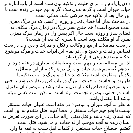
دادن پا یا دم و … برای حلیت و تذکیه بیان شده است از باب اماره بر
حیات حیوان است و گرنه بدون شک اگر بدانیم حیوانی زنده است با
این حال بعد از تذکیه هیچ حرکتی نکند، مذکی است.
در مباحث نماز، آیا قضای نماز و روزه از کسی که در مرگ مغزی
است صحیح است؟ هم چنین پسر بزرگ در زمان مرگ مکلف به
قضای نماز و روزه است حال اگر پسر اول در زمان مرگ مغزی
بمیرد آیا او مکلف بوده است یا پسری که بعد آن هست؟
در بحث معاملات از بیع و وکالت و نکاح و میراث و دین و … در بحث
قصاص و دیات و حدود و … در تمام این ابواب حیات و مرگ موضوع
احکام متعدد شرعی قرار گرفته‌اند.
لذا این مساله بسیار مهم است و تطبیقات بسیاری در فقه دارد. و
بعد هم گفته‌ایم شاید حیات و مرگ در هر کدام از این مسائل با
یکدیگر متفاوت باشند مثلا شاید حیات و مرگ در باب تذکیه یا
طهارت و نجاست با حیات و مرگ در باب قتل متفاوت باشد. یا حتی
شاید موضوع قصاص اعم از قتل و اماته باشد یا موضوع آن مقتول
باشد در حالی موضوع نجاست میته است. ممکن است کسی میته
نباشد اما مقتول باشد.
به نظر ما آنچه میزان و موضوع در فقه است عنوان حیات مستقر
نیست تا بخواهیم حیات مستقر را معنا کنیم. قتل متقوم به این است
که انسان زنده باشد و قتل یعنی ازاله حیات، در این صورت تعرض به
انسان زنده به آنچه موجب ازاله حیات او می‌شود، قتل است.
گفتیم اصطلاح حیات مستقر، از کلمات اهل سنت به فقه ما وارد