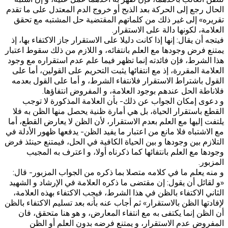
الحال رجع إلى الحركة بعد الذبح أو خروج الدم المعتدل على ما تقدم
تقريره» إلى غير ذلك من كلماتهم المقتضية حل المشتبه مع تحقق
العلامة، لكونها دالة على الاستقرار.
فيتجه أن يقال: إنها إذا كانت دليلا على الاستقرار جاز الاكتفاء بها، إذ
يمتنع فرض وجودها مع العلم بانتفائه، و اللازم من ذلك سقوط اعتبار
هذا الشرط، فإن فائدته إنما تظهر فيما علم عدم استقراره مع وجود
العلامة المقررة، إذ مع انتفائها يثبت التحريم على القولين، أما على
القول باشتراط الاستقرار فلانتفاء الشرط، و أما على القول بعدمه
فلاناطة الحل عندهم بوجود العلامة، و المفروض انتفاؤها.
و دعوى إمكان الجواب عن ذلك- بأن العلامة المذكورة لا توجب
القطع باستقرار الحياة، بل هي أمارة ظنية يحصل منها الظن به فلا
يلتفت إليها مع العلم بعدم الاستقرار، لأن الظن لا يعارض القطع، أما
مع الاشتباه فلا مانع من اعتبار ما يفيد الظن- يدفعها ظهور الأدلة في
التلازم بين وجودها و بين الحياة الكافية في الحل، فيمتنع حينئذ فرض
وجودها مع العلم بانتفائها كما ذكرناه أولا، و اعترف به المجيب
المزبور.
و منه يعلم ما في كلامه متصلا بما ذكره من الجواب المزبور- قال:
«و لقائل أن يقول: إن مقتضى ما ذكره العلامة في الإرشاد و الشهيد
الثاني الاكتفاء بالظن في هذا الشرط، فيجب الاكتفاء بهذه العلامة،
لإفادتها الظن بالاستقرار» ثم أجاب عنه بأنه بعد تسليم الاكتفاء بالظن
أن الظن إنما يكتفى به مع انتفاء المعارض، و هو هنا متحقق، فان
المفروض عدم الاستقرار، و يمتنع فرضه بدون العلم أو الظن