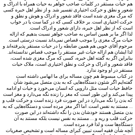
هم حیات مستقر در کلمات صاحب جواهر به حیات همراه با ادراک و
شعور و نطق و حرکت اختیاری تفسیر شد. و از نظر اهل خبره کسی
که مرگ مغزی شده است فاقد شعور و ادراک و هوش و نطق و
حرکت اختیاری است. بر خلاف کسی که در کما ست یا در خواب
است که از نظر اهل خبره، دارای شعور و ادراک است.
لذا اگر ما بر همین اساس به صاحب جواهر نسبت بدهیم که ازاله
حیات مرگ مغزی را موجب قصاص نمی‌داند نسبت درستی است.
مرحوم آقای خویی هم همین ضابطه را در حیات مستقر پذیرفته‌اند و
لذا ایشان هم ازاله حیات غیر مستقر را موجب قصاص ندانسته‌اند.
بنابراین اگر به گفته اهل خبره، کسی که مرگ مغزی شده است،
فاقد شعور و ادراک و حرکت و نطق اختیاری است، ملاک حیات
مستقر در او وجود ندارد.
در کتاب مبسوط هم چون مساله برای ما ابهامی داشته است
گفته‌ایم اگر شئون دستگاه‌هایی که به بدن متصل می‌شود شأن
حافظ حیات است مثل دارویی که انسان می‌خورد و حیات او ادامه
پیدا می‌کند و این طور است که مغز را زنده نگه می‌دارد و مغز است
که بدن را نگه می‌دارد در این صورت فرد زنده است و حرکت قلب و
… مستند به نفس است. اما اگر مغز مرده است و دستگاه‌هایی که به
بدن متصل هستند خودشان بدن را نگه داشته‌اند در این صورت
حرکت قلب و ریه و … مستند به نفس نیست بلکه مستند به آن
دستگاه‌ها ست و لذا فرد مرده است.
آنچه شأن فقیه است تبیین کبرای مساله است و تشخیص صغریات