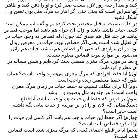
کنید و بعد از سه روز لازم نیست صبر کرد و او را دفن کنید و ظاهر
آنها هم این است که یعنی حتی اگر امارات مرگ مثل بوی تعفن و …
آشکار نشود.
در ادامه نسبت به قتل محتضر بحث کرده‌ایم و گفته‌ایم ممکن است
کسی حیات داشته باشد و ازاله آن حرام هم باشد اما موجب قصاص
نباشد هر چند قتل هم صدق کند چون ادله قصاص به وجود حیات در
آن تعلیل شده است یعنی اگر قصاص نبود، حیات در معرض زوال
بود، در آن مواردی که حتی اگر قصاص هم نباشد، حیات هم زائل
می‌شود این موارد ثبوت قصاص معلوم نیست.
و بعد در مورد مرگ مغزی مفصل بحث کرده‌ایم و شش مساله در
آن مطرح کرده‌ایم:
اول) آیا حفظ افرادی که مرگ مغزی می‌شوند واجب است؟ همان
طور که حفظ مسلمین زنده واجب است.
دوم) آیا برای مکلف تسبیب به حفظ حیات در زمان مرگ مغزی
واجب است؟ هر چند به مثل وصیت و … باشد.
سوم) بر فرض که حفظ این حیات هم واجب نباشد، آیا قطع
دستگاه‌هایی که الان او را در این مرتبه از حیات نباتی نگه داشته
است جایز است؟
چهارم) اگر حفظ این حیات واجب هم باشد اگر کسی این حیات را
ازاله کرد قصاص ثابت است؟
پنجم) آیا در قطع اعضای کسی که مرگ مغزی شده است قصاص
ثابت است؟