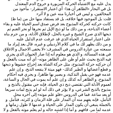
يدل عليه مع الاشتباه الحركة المزبورة و خروج الدم المعتدل.
بل في البحار «الظاهر أن هذا- أي اعتبار الاستقرار- مأخوذ من
المخالفين، و ليس في أخبارنا منه عين و لا أثر».
قلت: بل الموجود فيها خلافه، بل قد يستفاد منها حل من (ما ظ)
كانت حركته كحركة المذبوح بعد فرض صدق اسم الحياة عليه و بقاء
أعضاء الذباحة، و من ذلك ما لو ذبح الإبل ثم نحرها أو نحر الغنم ثم
ذبحها الذي صرح الشيخ و غيره بالحل، لإطلاق الأدلة، و من حرم بناه
على اعتبار استقرار الحياة الذي قد عرفت عدم الدليل عليه.
و من ذلك يظهر لك ما في كلام الأردبيلي و غيره، قال بعد إيراد ما
سمعته من عبارة الدروس في المشرف: «لا يخفى الاجمال و الاغلاق
في هذه المسألة، و الذي هو معلوم أنه إذا صار الحيوان الذي يجري
فيه الذبح بحيث علم أو ظن على الظاهر موته- أي أنه ميت بالفعل و
أن حركته حركة المذبوح، مثل حركة الشاة بعد إخراج حشوها و ذبحها
و قطع أعضائها و الطير كذلك- فهو ميتة لا ينفعه الذبح، و إن علم
عدمه فهو حي يقبل التذكية، و يصير بها طاهرا، و يجري فيه أحكام
المذبوح، و الظاهر أنه كذلك و إن علم أنه يموت في الحال و الساعة،
لعموم الأدلة التي تقتضي‌ ذبح ذي الحياة، فإنه حي مقتول بالذبح و
مذبوح بالذبح الشرعي، و لا يؤثر في ذلك أنه لو لم يذبح لمات سريعا
أو بعد ساعة. فما في الدروس «فلو علم موته» إلى آخره محل
التأمل، فإنه يفهم منه أن المدار على قلة الزمان و كثرته، فتأمل. و
بالجملة ينبغي أن يكون المدار على الحياة و عدمها لا طول زمانها و
عدمه لما مر، فافهم. و أما إذا اشتبه حاله و لم يعلم موته بالفعل و لا