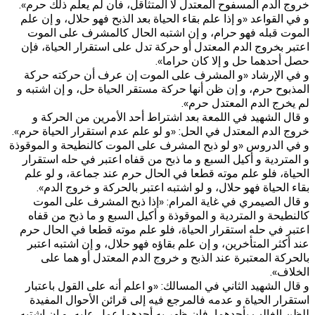
خروج الدم المسفوح المعتدل لا المتثاقل، فان لم يعلم ذلك حرم».
و في القواعد «و إذا علم بقاء الحياة بعد الذبح فهو حلال، و إن علم
الموت قبله فهو حرام، و إن اشتبه الحال كالمشرف على الموت
اعتبر بخروج الدم المعتدل أو حركة تدل على استقرار الحياة، فإن
حصل أحدهما حل و إلا كان حراما».
و في الإرشاد «و المشرف على الموت إن عرف أن حركته حركة
المذبوح حرم، و إن ظن أنها حركة مستقر الحياة حل، و إن اشتبه و
لم يخرج الدم المعتدل حرم».
و قال الشهيد في اللمعة بعد اشتراط أحد الأمرين من الحركة و
خروج الدم المعتدل في الحل: «و لو علم عدم استقرار الحياة حرم».
و في الدروس «و لو ذبح المشرف على الموت كالنطيحة و الموقوذة
و المتردية و أكيل السبع و ما ذبح من قفاه اعتبر في حله استقرار
الحياة، فلو علم موته قطعا في الحال حرم عند جماعة، و لو علم
بقاء الحياة فهو حلال، و لو اشتبه اعتبر بالحركة و خروج الدم».
و قال الصيمري في غاية المرام: «إذا ذبح المشرف على الموت‌
كالنطيحة و المتردية و الموقوذة و أكيل السبع و ما ذبح من قفاه
اعتبر في حله استقرار الحياة، فلو علم موته قطعا في الحال حرم
عند أكثر المتأخرين، و إن علم بقاؤه فهو حلال، و إن اشتبه اعتبر
بالحركة المعتبرة عند الذبح و خروج الدم المعتدل أو هما على
الخلاف».
و قال الشهيد الثاني في المسالك: «و اعلم أنه على القول باعتبار
استقرار الحياة و عدمه فالمرجع فيه إلى قرائن الأحوال المفيدة
للظن الغالب بأحدهما، فإن ظهر به أحدهما عمل عليه، و إن اشتبه