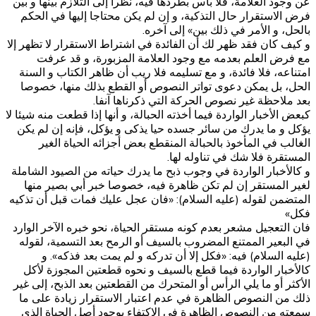
عن وجود العلامة، فلا بأس بطردها فيه، نظرا إلى التلازم بينها و بين
فرض الاستقرار حال التذكية، و إن لم يكن محتاجا إليها في الحكم
بالحل، و الأمر في ذلك بين» إلى آخره.
و كيف كان فقد ظهر لك أن الفائدة في اشتراط الاستقرار لا تظهر إلا
مع فرض العلم بعدمه مع وجود العلامة المزبورة، و قد عرفت
امتناعه، فلا فائدة، و مع تسليمه فلا ريب أن ظاهر الكتاب و السنة
الحل، بل يمكن دعوى تواتر النصوص أو القطع بذلك منها، خصوصا
بعد ملاحظة غير نصوص الحركة التي ذكرناها آنفا.
كبعض الأخبار الواردة فيما أخذته الحبالة، و أنها إذا قطعت منه شيئا لا
يؤكل و ما يدرك من سائر جسده حيا يذكى و يؤكل، فإنه إن لم يكن
الغالب في المأخوذ بالحبالة المنقطع بعض أجزائه الحياة الغير
المستقرة فلا شك في تناوله لها.
و كالأخبار الواردة في وجوب ذبح ما يدرك حياته من الصيود الشاملة
لغير المستقر إن لم تكن ظاهرة فيه، خصوصا‌ خبر أبي بصير منها
المتضمن لقوله (عليه السلام): «فان عجل عليك فمات قبل أن تذكيه
فكل»‌
فان التعجيل مشعر بعدم كونه مستقر الحياة، نحو خبره الآخر الوارد
في البعير الممتنع المضروب بالسيف أو الرمح بعد‌ التسمية، لقوله
(عليه السلام) فيه: «فكل إلا أن تدركه و لم يمت بعد فذكه». و
كالأخبار الواردة فيما قطع بالسيف و نحوه قطعتين المجوزة لأكل
الأكثر أو ما يلي الرأس أو المتحرك من القطعتين بعد الذبح، إلى غير
ذلك من النصوص الظاهرة في عدم اعتبار الاستقرار زيادة على ما
سمعته من النصوص الظاهرة في الاكتفاء بوجود أصل الحياة الذي