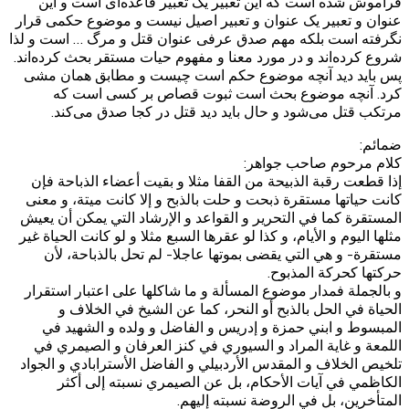
فراموش شده است که این تعبیر یک تعبیر قاعده‌ای است و این
عنوان و تعبیر یک عنوان و تعبیر اصیل نیست و موضوع حکمی قرار
نگرفته است بلکه مهم صدق عرفی عنوان قتل و مرگ … است و لذا
شروع کرده‌اند و در مورد معنا و مفهوم حیات مستقر بحث کرده‌اند.
پس باید دید آنچه موضوع حکم است چیست و مطابق همان مشی
کرد. آنچه موضوع بحث است ثبوت قصاص بر کسی است که
مرتکب قتل می‌شود و حال باید دید قتل در کجا صدق می‌کند.
ضمائم:
کلام مرحوم صاحب جواهر:
إذا قطعت رقبة الذبيحة من القفا مثلا و بقيت أعضاء الذباحة فإن
كانت حياتها مستقرة ذبحت و حلت بالذبح و إلا كانت ميتة، و معنى
المستقرة كما في التحرير و القواعد و الإرشاد التي يمكن أن يعيش
مثلها اليوم و الأيام، و كذا لو عقرها السبع مثلا و لو كانت الحياة غير
مستقرة- و هي التي يقضى بموتها عاجلا- لم تحل بالذباحة، لأن
حركتها كحركة المذبوح.
و بالجملة فمدار موضوع المسألة و ما شاكلها على اعتبار استقرار
الحياة في الحل بالذبح أو النحر، كما عن الشيخ في الخلاف و
المبسوط و ابني حمزة و إدريس و الفاضل و ولده و الشهيد في
اللمعة و غاية المراد و السيوري في كنز العرفان و الصيمري في
تلخيص الخلاف و المقدس الأردبيلي و الفاضل الأسترابادي و الجواد
الكاظمي في آيات الأحكام، بل عن الصيمري نسبته إلى أكثر
المتأخرين، بل في الروضة نسبته إليهم.