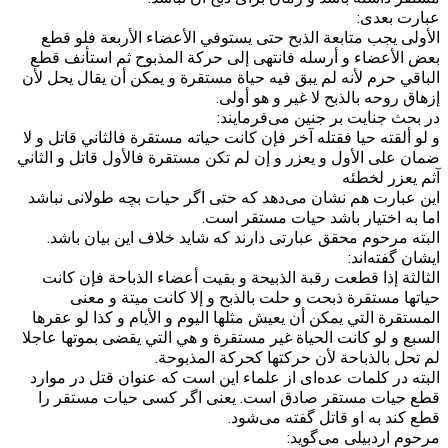
عبارت بعدی:
الأولى يجب متابعة الذبح حتى يستوفي الأعضاء الأربعة‌ فلو قطع
بعض الأعضاء و أرسله فانتهى إلى حركة المذبوح ثم استأنف قطع
الباقي حرم لأنه لم يبق فيه حياة مستقرة و يمكن أن يقال يحل لأن
إزهاق روحه بالذبح لا غير و هو أولى.
در بحث جنایت بر جنین می‌فرمایند:
و لو ألقته حيا فقتله آخر فإن كانت حياته مستقرة فالثاني قاتل‌ و لا
ضمان على الأول و يعزر و إن لم تكن مستقرة فالأول قاتل و الثاني
آثم يعزر لخطئه
این عبارت هم نشان می‌دهد که حتی اگر حیات بچه طولانی نباشد
اما به اختیار باشد حیات مستقر است.
البته مرحوم محقق عبارتی دارند که شاید خلاف این بیان باشد.
ایشان گفته‌اند:
الثالثة إذا قطعت رقبة الذبيحة و بقيت أعضاء الذباحة‌ فإن كانت
حياتها مستقرة ذبحت و حلت بالذبح و إلا كانت ميتة و معنى
المستقرة التي يمكن أن يعيش مثلها اليوم و الأيام و كذا لو عقرها
السبع و لو كانت الحياة غير مستقرة و هي التي يقضى بموتها عاجلا
لم تحل بالذباحة لأن حركتها كحركة المذبوحة.
البته در کلمات عده‌ای از علماء این است که عنوان قتل در موارد
قطع حیات مستقر صادق است. یعنی اگر کسی حیات مستقر را
قطع کند به او قاتل گفته می‌شود.
مرحوم اردبیلی می‌گوید: