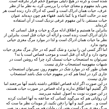
شده است و گرنه در هیچ دلیلی موضوع حکم قرار نگرفته است.
پس باید مفهوم و معنای حیات را بررسی کرد، به نظر ما از نظر
عرف، حیات همان ادراک است و کسی که ادراک دارد زنده است هر
چند در حالت اغماء و یا کما باشد. فقهاء هم چون دیده‌اند عنوان
حیات مستقر، با این مفهوم عرفی نزدیک است از آن استفاده
کرده‌اند.
بنابراین ما هستیم و اطلاق ادله مرگ و حیات و قتل. انسانی که
دارای ادراک است زنده است و ازاله آن حیات قتل است. بنابراین از
نظر ما حیات همان ادراک است و لذا در موارد مرگ مغزی حیاتی
وجود ندارد.
اما اگر کسی این را نپذیرد و شک کنیم که در حال مرگ مغزی حیات
وجود دارد و ازاله آن قتل است و موجب قصاص است یا نه؟
نمی‌توان به استصحاب حیات تمسک کرد چرا که روشن است در
شبهات مفهومیه استصحاب جاری نیست.
همان طور که در موارد شک در مفهوم روز، نمی‌توان استصحاب
جاری کرد در اینجا هم که در مفهوم حیات شک باشد استصحاب
جاری نیست.
در این صورت اگر ادله قصاص اطلاقی داشته باشند آنها مرجعند اما
اگر گفتیم آنها اطلاق ندارند و ادله قصاص در صورت حیات هستند،
در این صورت نوبت به اصول عملیه می‌رسد.
آن روایاتی هم که می‌گوید کسانی که صاعقه به آنها اصابت کرده
است و … صبر کنید و آنها را دفن نکنید، از مویدات نظر ما ست که
مرگ مغزی مرگ است یعنی آن روایات هم می‌گوید سه روز صبر