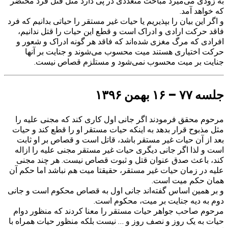
به زودی می‌میرد مباحث متعددی در پی دارد مثل قتل فرد محتضر
که خواهد آمد.
و اگر این بیان را بپذیریم یا حیات غیر مستقر را حیاتی بدانیم که فرد
فاقد حرکت ارادی و ادراک است و قطع این حیات را قتل ندانیم،
افرادی که مرگ مغزی شده‌اند که فاقد هر گونه ادراک و شعور و
حرکت اختیاری هستند میت محسوب می‌شوند و جنایت بر آنها
جنایت بر میت محسوب نمی‌شود و مستلزم قصاص نیست.
جلسه ۷۷ – ۱۶ بهمن ۱۳۹۶
مرحوم محقق فرمودند اگر جانی اول کاری کند که مجنی علیه را
مثل مذبوح قرار بدهد به اینکه حیات مستقر او را قطع کند و حیات
بعد از آن حیات غیر مستقر باشد، قاتل است و قصاص بر او ثابت
است و لذا اگر جانی دیگری حیات غیر مستقر مجنی علیه را ازاله
کند، باعث صدق عنوان قتل و ثبوت قصاص نیست. هر چند مجنی
علیه در زمان حیات غیر مستقر، حقیقتا میت هم نباشد اما حکم آن
همان حکم میت است.
و بر همین اساس گفته‌اند جانی اول به قصاص محکوم است و جانی
دوم به دیه جنایت بر میت، محکوم است.
مرحوم صاحب جواهر حیات مستقر را معنا کردند که منظور دوام
حیات به یک روز و نصف روز و … نیست بلکه منظور حیات همراه با