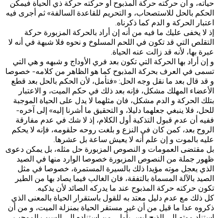
حياته، و أن حركته حركة المذبوح أو حركته حركة ذي الحياة فيمكن
الحكم بالحل للاستصحاب، و التحريم للقاعدة السالفة» ثم أجرى فيه
اعتبار الحركة و الدم كما ذكرناه.
إذ لا يخفى عليك ما فيه من أنه إن أراد بالحركة المزبورة حركة
التقلص التي قد تكون في اللحم المسلوخ و نحوه فلا شبهة في أنه لا
عبرة بها، لأنه قد زالت عنه الحياة.
و إن أراد بها الحركة التي تكون بعد فري الأوداج و شبهه و هي التي
تسمى في العرف بحركة المذبوح كما هو الظاهر من كلامه- خصوصا
و قد قال بعد ما نقل وجه الحل: «فتأمل، لأن الحكم بالحل بعد قطع
الأعضاء المهلك مشكل، فإنه بعد ذلك في حكم الميت، و الاعتبار
بتلك الحركة و الدم مشكل، فان مثلهما لا يدل على الحياة الموجبة
للحل، فلا ينبغي جعلهما دليلا، و التحقيق ما أشرنا إليه» إلى آخره-
ففيه أن عدم قبول التذكية أول الكلام، إذ لا شك في عدم مفارقة
الروح بعد، كمن كان في النزع و بلغت روحه حلقومه، فإنه لا يحكم
عليه بالموت و إن علم أنه لا يعيش ساعة بل عشرها.
بل مقتضى العمومات و النصوص المزبورة حل مثله، بل يمكن دعوى
ظهور جملة من النصوص المزبورة خصوصا الوارد منها في‌ الصيد
الذي يعجل موته مؤيدا ذلك بالسيرة المستمرة، خصوصا في مثل
الصيد بالآلة المسماة بالتفقة، فان الغالب فيما يصاد بها من الطير
تكون حركته حركة المذبوح عند ما يدركه الصائد لأن يذكيه.
كل ذلك مع عدم دليل معتد به للقول باستقرار الحياة بالمعنى الذي
ذكروه عدا ما قيل من أن غير مستقر الحياة بمنزلة الميت، و من أن
استناد موته إلى الذبح ليس بأولى من استناده إلى السبب الموجب