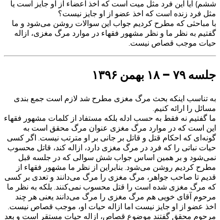
ششم) آیا این فرد مثل میت است که اخذ اعضاء از او جایز است یا
مثل فرد زنده است که اخذ عضو از او جایز نیست؟
با مباحثی که مطرح کردیم جواب این سوالات روشن می‌شود و ما
گفتیم به نظر ما و نظر مشهور فقهاء در موارد مرگ مغزی، ازاله
حیات موجب قصاص نیست.
جلسه ۷۹ – ۱۸ بهمن ۱۳۹۶
به تناسب اینکه بحث مرگ مغزی مطرح شد لازم است جمع بندی
مسائل را ارائه کنیم.
ما گفتیم نه فقط به حسب ادله بلکه مستفاد از کلمات مشهور فقهاء
این است که در موارد مرگ مغزی عنوان مرگ محقق است به
گونه‌ای که احکام قتل و قاتل بر جانی بر او مترتب نیست. اگر کسی
حیات نباتی را که فرد در مرگ مغزی دارد، ازاله کند، قاتل محسوب
نمی‌شود و بر همین اساس جواب شش سوالی که در جلسه قبل
مطرح کردیم روشن می‌شود. بنابراین از نظر ما مشهور فقهاء از
قدیم تا صاحب جواهر، مرگ مغزی را مرگ می‌دانند و تعدی بر کسی
که مرگ مغزی شده است را قتل محسوب نمی‌کنند. بلکه به نظر ما
مرحوم آقای خویی هم مرگ مغزی را مرگ می‌دانند یعنی هر چند
اخذ عضو از او جایز نیست اما ازاله حیات او، موجب قصاص نیست.
مرحوم محقق گفتند موضوع قصاص، ازاله حیات مستقر است و بعد