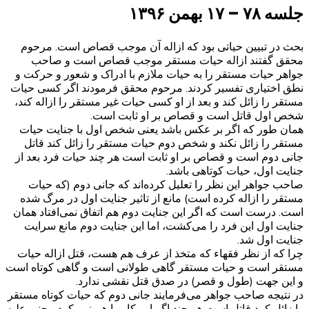
جلسه ۷۸ – ۱۷ بهمن ۱۳۹۶
بحث در تبیین حیاتی بود که ازاله آن موجب قصاص است. مرحوم
محقق گفتند ازاله حیات مستقر موجب قصاص است و صاحب
جواهر حیات مستقر را به حیات ملازم با ادراک و شعور و حرکت و
نطق اختیاری تفسیر کردند. مرحوم محقق فرمودند اگر کسی حیات
مستقر را زائل کند و بعد از او کسی حیات غیر مستقر را ازاله کند،
شخص اول قاتل است و قصاص بر او ثابت است.
همان طور که اگر بر عکس باشد یعنی شخص اول با جنایت حیات
مستقر را زائل نکند و شخص دوم حیات مستقر را زائل کند قاتل
جانی دوم است و قصاص بر او ثابت است هر چند حیات فرد بعد از
جنایت اول، حیات کوتاهی باشد.
صاحب جواهر این نظر را تعلیل کرده‌اند که جانی دوم (که حیات
مستقر را ازاله کرده است) مانع از تاثیر جنایت اول در مرگ شده
است. درست است که اگر این جنایت دوم هم اتفاق نمی‌افتاد همان
جنایت اول این فرد را می‌کشت، اما این جنایت دوم مانع سرایت
جنایت اول شد.
چرا که از نظر فقهاء که متخذ از عرف هم هست، قتل ازاله حیات
مستقر است و حیات مستقر گاهی طولانی است و گاهی کوتاه است
و این جهت (طول و قصر) در صدق قتل نقشی ندارد.
در نتیجه صاحب جواهر می‌فرمایند جانی دوم که حیات کوتاه مستقر
را زائل کرد قاتل است هر چند اگر این کار را هم نمی‌کرد مجنی علیه