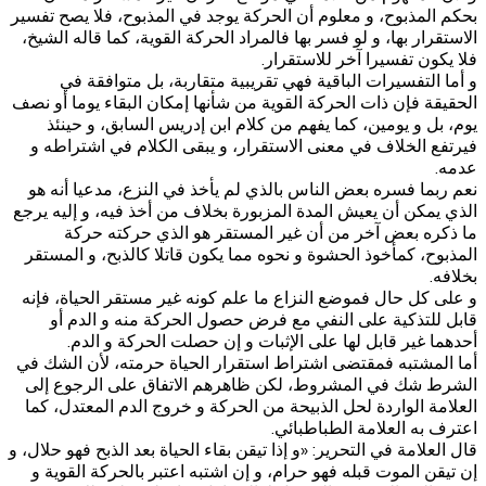
بحكم المذبوح، و معلوم أن الحركة يوجد في المذبوح، فلا يصح تفسير
الاستقرار بها، و لو فسر بها فالمراد الحركة القوية، كما قاله الشيخ،
فلا يكون تفسيرا آخر للاستقرار.
و أما التفسيرات الباقية فهي تقريبية متقاربة، بل متوافقة في
الحقيقة فإن ذات الحركة القوية من شأنها إمكان البقاء يوما أو نصف
يوم، بل و يومين، كما يفهم من كلام ابن إدريس السابق، و حينئذ
فيرتفع الخلاف في معنى الاستقرار، و يبقى الكلام في اشتراطه و
عدمه.
نعم ربما فسره بعض الناس بالذي لم يأخذ في النزع، مدعيا أنه هو
الذي يمكن أن يعيش المدة المزبورة بخلاف من أخذ فيه، و إليه يرجع
ما ذكره بعض آخر من أن غير المستقر هو الذي حركته حركة
المذبوح، كمأخوذ الحشوة و نحوه مما يكون قاتلا كالذبح، و المستقر
بخلافه.
و على كل حال فموضع النزاع ما علم كونه غير مستقر الحياة، فإنه‌
قابل للتذكية على النفي مع فرض حصول الحركة منه و الدم أو
أحدهما غير قابل لها على الإثبات و إن حصلت الحركة و الدم.
أما المشتبه فمقتضى اشتراط استقرار الحياة حرمته، لأن الشك في
الشرط شك في المشروط، لكن ظاهرهم الاتفاق على الرجوع إلى
العلامة الواردة لحل الذبيحة من الحركة و خروج الدم المعتدل، كما
اعترف به العلامة الطباطبائي.
قال العلامة في التحرير: «و إذا تيقن بقاء الحياة بعد الذبح فهو حلال، و
إن تيقن الموت قبله فهو حرام، و إن اشتبه اعتبر بالحركة القوية و