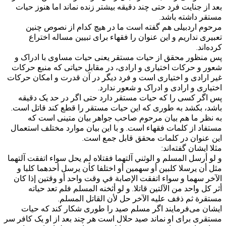
بعد از جنایت فرد حتی چند دقیقه بیشتر زنده نماند اما هنوز حیات
مستقر داشته باشد.
مرحوم اردبیلی هم گفته است ما در هیچ کدام از نصوص چنین
تعبیری نداریم و این عنوان را فقهاء برای تبیین مساله اختراع
کرده‌اند.
پس منظور محقق از حیات مستقر یعنی حیات مساوی با ادراک و
شعور و حرکات اختیاری و ارادی، در مقابل حیاتی که منبع حرکات
غیر ارادی و اختیاری است و فرد دیگر در آن قدرت و امکان حرکات
اختیاری و ارادی و ادراک و شعور ندارد.
پس اگر کسی را که حیات مستقر دارد حتی اگر در حد یک دقیقه
باشد، بکشد به طوری که این حیات مستقر را قطع کند قاتل است.
به نظر ما هم بیان مرحوم صاحب جواهر بیان متینی است که
مستفاد از کلمات فقهاء است. و با این بیان موارد مختلف استعمال
این عنوان در کلمات محقق قابل جمع است.
مثلا ایشان گفته‌اند:
و لو أرسل المسلم و الوثني آلتهما فقتلاه لم يحل سواء اتفقت آلتهما
مثل أن يرسلا كلبين أو سهمين أو اختلفا كأن يرسل أحدهما كلبا و
الآخر سهما و سواء اتفقت الإصابة في وقت واحد أو وقتين إذا كان
أثر كل واحد من الآلتين قاتلا. و لو أثخنه المسلم فلم تعد حياته
مستقرة ثم ذفف عليه الآخر حل لأن القاتل المسلم.
ایشان می‌فرمایند اگر مسلم صید را طوری شکار کند که حیات
مستقری برای او نماند صید حلال است هر چند بعد از او یک کافر سر