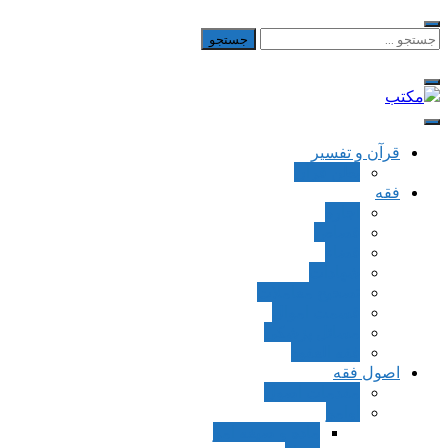
Skip
to
جستجو
برای:
content
مکتب
یادداشت‌های رضا اسکندری
قرآن و تفسیر
بطن قرآن
فقه
اجاره
قصاص
قضاء
شهادات
تصحیح معاملات
قسمت اموال
مسائل پزشکی
فقه العقود
اصول فقه
مقدمات اصول
اوامر
ماده و صیغه امر