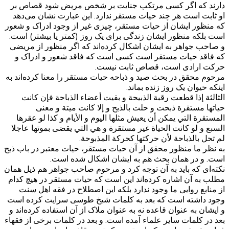
دارند که اگر کسی مرتکب جنایت بر شخص مریض شود قصاص بر
او ثابت است هر چند حیات مستقر ندارد. این عبارت نشان می‌دهد
که منظور ایشان از حیات مستقر، چیزی غیر از وجود ادراک و شعور
است بلکه منظور ایشان زندگی برای یک روز (کمتر یا بیشتر) است.
و صاحب جواهر به ایشان اشکال کرده‌اند که اگر منظور از مریضی
که فاقد حیات مستقر است کسی است که فاقد شعور و ادراک و
حرکت ارادی است، قصاص ثابت نیست.
مرحوم محقق در بحث صید و ذباحه حیات مستقر را معنا کرده‌اند به
اینکه حیوان یک روز زنده بماند.
الثالثة إذا قطعت رقبة الذبيحة و بقيت أعضاء الذباحة‌ فإن كانت
حياتها مستقرة ذبحت و حلت بالذبح و إلا كانت ميتة و معنى
المستقرة التي يمكن أن يعيش مثلها اليوم و الأيام و كذا لو عقرها
السبع و لو كانت الحياة غير مستقرة و هي التي يقضى بموتها عاجلا
لم تحل بالذباحة لأن حركتها كحركة المذبوحة.
به نظر ما منظور محقق از آن حیات مستقر، حیات معتبر در باب ذبح
است. و در همان بحث هم به ایشان اشکال شده است.
نکته‌ای که باید به آن توجه کرد و مرحوم صاحب جواهر هم ذیل همان
مطلب به آن اشاره کرده‌اند این است که حیات مستقر در هیچ کدام
از منابع روایی ما وجود ندارد بلکه این اصطلاح در فقه اهل سنت
وجود داشته است که بعد به کلمات شیخ طوسی سرایت کرده است
و ایشان به عنوان قاعده نه به عنوان ملاک از آن استفاده کرده‌اند و
بعد در کلمات سایر علماء آمده است. و بعد در کلمات برخی از فقهاء