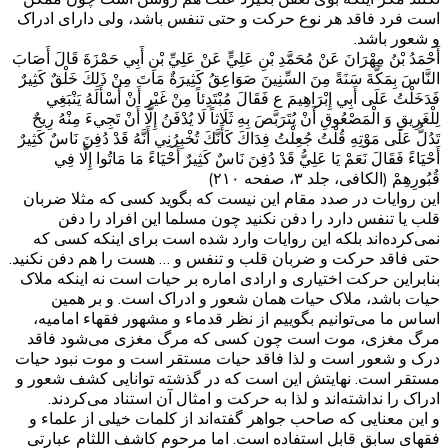
است فرد فاقد هر نوع حرکت و حتی تنفس باشد، ولی دارای ادراک
و شعور باشد.
أَحْمَدُ بْنُ مِهْرَانَ عَنْ مُحَمَّدِ بْنِ عَلِيٍّ عَنْ عَلِيِّ بْنِ أَبِي حَمْزَةَ قَالَ أَصَابَ
النَّاسَ بِمَكَّةَ سَنَةً مِنَ السِّنِينَ صَوَاعِقُ كَثِيرَةٌ مَاتَ مِنْ ذَلِكَ خَلْقٌ كَثِيرٌ
فَدَخَلْتُ عَلَى أَبِي إِبْرَاهِيمَ ع فَقَالَ مُبْتَدِئاً مِنْ غَيْرِ أَنْ أَسْأَلَهُ يَنْبَغِي
لِلْغَرِيقِ وَ الْمَصْعُوقِ أَنْ يُتَرَبَّصَ بِهِ ثَلَاثاً لَا يُدْفَنُ إِلَّا أَنْ تَجِي‌ءَ مِنْهُ رِيحٌ
تَدُلُّ عَلَى مَوْتِهِ قُلْتُ جُعِلْتُ فِدَاكَ كَأَنَّكَ تُخْبِرُنِي أَنَّهُ قَدْ دُفِنَ نَاسٌ كَثِيرٌ
أَحْيَاءً فَقَالَ نَعَمْ يَا عَلِيُّ قَدْ دُفِنَ نَاسٌ كَثِيرٌ أَحْيَاءً مَا مَاتُوا إِلَّا فِي
قُبُورِهِمْ‌ (الکافی، جلد ۳، صفحه ۲۱۰)
این روایات در صدد مقام این نیست که بگوید کسی که مثلا ضربان
قلب یا تنفس دارد را دفن نکنید چون مسلما این افراد را دفن
نمی‌کرده‌اند بلکه این روایات وارد شده است برای اینکه کسی که
حتی فاقد حرکت و ضربان قلب و تنفس و … هست را هم دفن نکنید.
بنابراین حرکت اختیاری و ارادی اماره بر حیات است نه اینکه ملاک
حیات باشد، ملاک حیات همان شعور و ادراک است. و بر همین
اساس ما می‌توانیم بگوییم از نظر قدماء و مشهور فقهاء امامیه،
مرگ مغزی، موت است چون کسی که مرگ مغزی می‌شود فاقد
درک و شعور است و لذا فاقد حیات مستقر است و موت نبود حیات
مستقر است. نهایتش این است که در گذشته توانایی کشف شعور و
ادراک را نداشته‌اند و لذا به حرکت و امثال آن استناد می‌کردند.
و این معنایی که صاحب جواهر گفته‌اند از کلمات خیلی از علماء و
فقهای سابق قابل استفاده است. اما مرحوم کاشف اللثام عبارتی