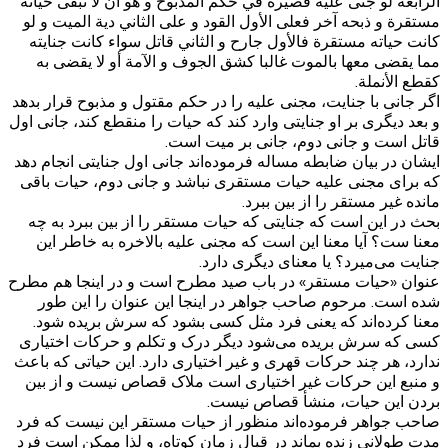
الرابعة لو جنى عليه فصيره في حكم المذبوح‌ و هو أن لا تبقى حياته
مستقرة و ذبحه آخر فعلى الأول القود و على الثاني دية الميت و لو
كانت حياته مستقرة فالأول جارح و الثاني قاتل سواء كانت جنايته
مما يقضى معها بالموت غالبا كشق الجوف و الآمة أو لا يقضى به
كقطع الأنملة.
اگر جانی با جنایت، مجنی علیه را در حکم مقتول و مذبوح قرار بدهد
و بعد دیگری بر او جنایتی وارد کند که حیات را منقطع کند، جانی اول
قاتل است و جانی دوم، جانی بر میت است.
ایشان در بیان ضابطه مساله فرموده‌اند جانی اول جنایتی انجام دهد
که برای مجنی علیه حیات مستقری نباشد و جانی دوم، حیات باقی
مانده غیر مستقر را از بین ببرد.
بحث در این است که جنایتی که حیات مستقر را از بین ببرد به چه
معنا ست؟ آیا معنا این است که مجنی علیه بالاخره به خاطر این
جنایت می‌میرد؟ یا معنای دیگری دارد.
عنوان «حیات مستقر» در باب صید مطرح است و در اینجا هم مطرح
شده است. مرحوم صاحب جواهر در اینجا این عنوان را این طور
معنا کرده‌اند که یعنی فرد مثل کسی بشود که سرش بریده شود.
کسی که سرش بریده می‌شود دیگر درک و تکلم و حرکات اختیاری
ندارد، هر چند حرکات قهری و غیر اختیاری دارد. این حیاتی که باعث
و منبع این حرکات غیر اختیاری است ملاک قصاص نیست و از بین
بردن این حیات، منشأ قصاص نیست.
صاحب جواهر فرموده‌اند منظور از حیات مستقر این نیست که فرد
مدت طولانی زنده بماند در قبال زمان کوتاه، و لذا ممکن است فرد