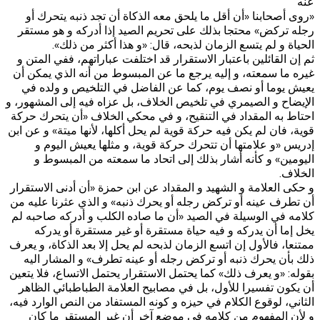
عنه‌
«روى أصحابنا «أن أقل ما يلحق معه الذكاة أن تجد ذنبه يتحرك أو
رجله تركض»‌ محتجا بذلك على تحريم الصيد إذا أدركه و هو مستقر
الحياة و لم يتسع الزمان لذبحه، قال: «و هذا أكثر من ذلك».
ثم إن القائلين باعتبار الاستقرار قد اختلفت عباراتهم، ففي المتن و
غيره ما سمعته، و إليه يرجع ما عن المبسوط من أنه الذي يمكن أن
يعيش يوما أو نصف يوم، كما عن الفاضل في التلخيص و ولده في
الإيضاح و الصيمري في تلخيص الخلاف، بل عزاه فيه إلى المشهور، و
احتاط به المقداد في التنقيح، و في محكي الخلاف «أن يتحرك حركة
قوية، فان لم يكن فيه حركة قوية لم يحل أكلها، لأنها ميتة» و عن ابن
إدريس «و علامتها أن تتحرك حركة قوية، و مثلها يعيش اليوم و
اليومين» و كأنه أشار بذلك إلى اتحاد ما سمعته من المبسوط و
الخلاف.
و حكى العلامة و الشهيد و المقداد عن ابن حمزة «أن أدنى الاستقرار
أن تطرف عينه أو تركض رجله أو يحرك ذنبه» و الذي عثرنا عليه من
كلامه في الوسيلة في الصيد «أن ما صاده الكلب و أدركه صاحبه لم
يخل إما أن يدركه و فيه حياة مستقرة أو غير مستقرة أو يدركه
ممتنعا، فالأول إن اتسع الزمان لذبحه لم يحل إلا بعد الذكاة، و يعرف
ذلك بأن يحرك ذنبه أو تركض رجله أو عينه تطرف» و المشار اليه
بقوله: «و يعرف ذلك» كما يحتمل الاستقرار يحتمل الاتساع، فلا يتعين
أن يكون تفسيرا للأول، بل في مصابيح العلامة الطباطبائي الظاهر
الثاني، لوقوع الكلام في حيزه و كونه المستفاد من النص الوارد فيه،
و لأن المفهوم من كلامه في موضع آخر أن غير المستقر ما كان