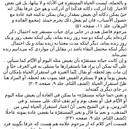
و بالجملة، ليست الحياة المستقرة في الأدلة و لا بيانها، بل في بعض
الاخبار: (إذا أدركت ذكاته فذكّه) أي أدركت و هو حيّ عرفا يقال: انه
حيّ يمكن ذكاته أي يعيش بمقدار زمان يمكن تذكيته فيه عادة مع
حصول الأسباب، فان لم يفعل ذلك يحرم حينئذ. (مجمع الفائدة و
البرهان، جلد ۱۱، صفحه ۵۱)
مرحوم فاضل هندی در جایی برای حیات مستقر چند احتمال ذکر
کرده‌اند یکی اینکه دو سه روز زنده بماند، یکی اینکه نصف روز و یک
روز زنده بماند، دیگر اینکه مدت معتنا به زنده بماند و یک احتمال
دیگر اینکه محتمل البقاء باشد در مقابل آن مواردی که می‌دانیم زنده
نمی‌ماند.
و إن كانت حياته مستقرّة بأن يعيش مثله اليوم أو الأيّام كما سيأتي …
على أنّه يمكن أن يراد هنا باستقرارها ما يسمّى به في العرف حيّاً و
إن مات بعد لحظة، أو يقال: إنّما العبرة في استقرار الحياة بإمكان أن
يعيش يوماً و هو لا يستلزم العيش فقد يموت بعد لحظة، أو المراد هنا
ظنّ استقرار الحياة. (کشف اللثام، جلد ۹، صفحه ۲۰۴)
در جای دیگری گفته‌اند:
و نعني «بما حياته مستقرّة» ما يمكن في العادة أن يعيش مثله اليوم
أو الأيّام قيل: أو نصف يوم و لم نقف لذلك على مستند. و في
الدروس، و عن الشيخ يحيى: أنّ اعتبار استقرار الحياة ليس من
المذهب، و نعم ما قال و بغير المستقرّة ما يقضى عادة بموته عاجلًا.
(کشف اللثام، جلد ۹، صفحه ۲۳۱)
قسمت آخر کلام که از مرحوم علامه هم هست که عرفا بگویند فرد