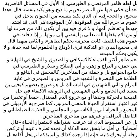
بل لعله ظاهر المرتضى و الطبرسي، إذ الأول في المسائل الناصرية
بعد أن حكى فيها عن الناصر تحريم ما ذبح و هو يكيد بنفسه قال: «هذا
صحيح، و الحجة فيه أن الذي يكيد بنفسه من الحيوان يدخل في
عموم ما حرم اللّٰه من الموقوذة، لأن الموقوذة هي التي قد اشتد
جهدها و تعاظم ألمها، و لا فرق فيه بين أن يكون ذلك من ضرب لها
أو من آلام يفعلها اللّٰه تعالى بها يفضي إلى موتها، و إذا دخلت في
عموم هذه اللفظة كانت محرمة بحكم الظاهر». و الثاني منهما قال
في مجمع البيان: «و التذكية فرى الأوداج و الحلقوم لما فيه حياة، و لا
يكون بحكم الميت».
نعم ظاهر أكثر القدماء كالاسكافي و الصدوق و الشيخ في النهاية و
بني حمزة و البراج و زهرة و أبي الصلاح و سلار و الطبرسي في
جامع الجوامع بل و جملة من المتأخرين كالمحقق في النافع و
العلامة في التبصرة و الشهيد في الدروس و الصيمري في غاية
المرام و ثاني الشهيدين في المسالك بل هو صريح بعضهم كيحيى بن
سعيد في الجامع و ثاني الشهيدين في الروضة الاكتفاء في حل
الذبيحة بالحركة وحدها أو مع خروج الدم المعتدل، جمعا أو تخييرا من
غير اعتبار استقرار الحياة بالمعنى المزبور، كما صرح به الأردبيلي في
المجمع و الخراساني و الكاشاني و المجلسي و العلامة الطباطبائي و
الفاضل النراقى و غيرهم من متأخري المتأخرين.
بل عن المبسوط الذي قد عرفت اشتراطه لاستقرار الحياة «قال
أصحابنا: إن أقل ما يلحق معه الذكاة أن تجده تطرف عينه أو تركض
رجله أو يحرك ذنبه، فإنه إذا وجده كذلك و لم يذكه لم يحل أكله» بل