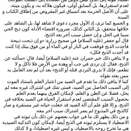
لعدم استقرارها، بل السابق أولى، فيكون هلاكه به، و يكون ميتة،
على أن الأصل الحرمة بعد انسياق غير المفروض من إطلاق الكتاب و
السنة.
و الجميع كما ترى، إذ الأول مجرد دعوى لا شاهد لها، بل الشاهد على
خلافها متحقق، بل الثاني كذلك، ضرورة اقتضاء الأدلة كون ذبح الحي
سببا في الحل و إن حصل سبب آخر بعد الذبح،
قال أبو جعفر (عليه السلام) في صحيح زرارة: «و إن ذبحت ذبيحة
فأجدت الذبح فوقعت في النار أو في الماء أو من فوق بيتك إذا كنت
قد أجدت الذبح فكل».
و لا ينافي ذلك‌ خبر حمران عنه (عليه السلام) أيضا، قال: «سألته عن
الذبح، فقال: إن تردى في جب أو وهدة من الأرض فلا تأكل و لا
تطعم، فإنك لا تدري التردي قتله أو الذبح»‌ بعد أن لم نجد العامل به
ممن يعتد بقوله.
كما لا ينافي ذلك ما تقدم في الصيد من اعتبار العلم باستناد الموت
إلى السبب الحاصل من الصيد، فمتى شك في اشتراك غيره معه لم
يحل، فضلا عن الظن و العلم، لإمكان الفرق بينهما بعدم العلم
بحصول السبب المقتضي لعدم استقرار الحياة في الصيد بخلافه في
الذبح، و إلا فلو علم أن آلة الصيد قد جعلت حياته غير مستقرة و صار
كالذبح في المذبوح لم يضر اشتراك سبب آخر معه.
و من ذلك يظهر لك ما في جواب بعضهم عن ذلك بأن ثبوته في
الاصطياد لا يستلزم ثبوته في الذبح أيضا، لإمكان كون التذكية الصيدية
هي ما تخرج روحه بالاصطياد، و ليس غيره اصطيادا، و لا كذلك