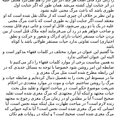
در اثر جنایت اول کشته می‌شد. همان طور که اگر جنایت اول
طوری باشد که باعث مرگ مجنی علیه نشود.
و این نظر بر خلاف آن چیزی است که از مالک نقل شده است که او
معتقد است اگر جنایت اول به طوری است که باعث مرگ مجنی
علیه در یک یا دو روز می‌شود، قاتل او است و جانی دوم قاتل نیست.
و صاحب جواهر هم در رد آن می‌فرمایند آنچه ملاک قتل است از بین
بردن حیات مستقر (حیات دارای ادراک و شعور و حرکت و نطق
اختیاری) است تفاوتی ندارد حیات مستقر طولانی باشد یا کوتاه
باشد.
ما گفتیم این عنوان در موارد مختلف در کلمات فقهاء مذکور است و
البته این عنوان اصالتی ندارد.
به همین مناسبت برخی از موارد کلمات فقهاء را ذکر می‌کنیم تا
ضابطه این امر روشن شود خصوصا با توجه به مسائل جدیدی که در
این رابطه مطرح شده است مثل مرگ مغزی و …
ما در مبسوط این بحث را به تفصیل دنبال کرده‌ایم و ضابطه حیات و
مرگ را روشن ساختیم. حیات و موت در موارد متعددی در احکام
شریعت موضوع حکم است. در مباحث اجتهاد و تقلید مثل بحث
حیات مجتهد و اینکه آیا از مجتهدی که مرگ مغزی شده است تقلید
صحیح است؟ آیا بر مقلدین او در زمان مرگ مغزی رجوع به مجتهد
زنده لازم است؟ در مباحث طهارت مثل اینکه میته نجس است، آیا
انسانی که مرگ مغزی شده است نجس است؟ آیا تذکیه حیوانی که
مرگ مغزی شده است صحیح است؟ و اینکه در روایات هم تکان