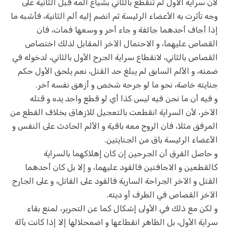
لأن سراية الأول لم تنقطع بالثاني بشياع ألمه قبل الثانية على
وجه تأثرت به الأعضاء الرئيسة ثم انضم إليه ألم الثانية، فأشبه ما
إذا أجاف أحدهما جائفة و جاء أحر و وسعها فمات، فان
القصاص عليهما، و الاحتمال الآخر المقابل لذلك اختصاص
القصاص بالثاني، لانقطاع سراية الجرح الأول بالثاني، لدخوله في
ضمنه، و الألم السابق لم يبلغ حد القتل، نعم يلحق الأول حكم
جنايته خاصة، نحو ما لو جرحه شخص و أزهق نفسه آخر.
و فيه أن ما نحن فيه ليس كذا أي لو قطع واحد يده و قتله
الآخر، لأن السراية انقطعت بالتعجيل للازهاق بخلاف القطع من
المرفق مثلا، فان الروح معه باقية و الألم الحادث على النفس و
الأعضاء الرئيسة باق من الجنايتين.
و حاصل الفرق أن الجرحين إن كان إهلاكهما بالسراية
كالقطعين و الاجافتين فالقود عليهما، و إلا بل كان أحدهما
القتل و الآخر الجراحة السارية فالقود على القاتل، و على الجارح
الآخر القصاص في الطرف أو ديته.
و لكن مع ذلك في الأولى إشكال كما عن التحرير، لمنع بقاء
سراية الأول، بل الظاهر انقطاعها و اضمحلالها إلا إذا كانت بآلة