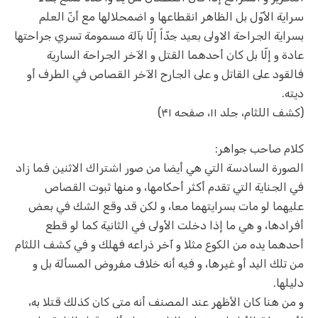
سراية الأوّل بل الظاهر انقطاعها و اضمحلالها مع أنّ العلم
بسراية الجراحة الاولى بعيد جدّاً إلّا بآلة مسمومة تسري جراحتها
عادة و إلّا بل كان أحدهما القتل و الآخر الجراحة‌ السارية
فالقود على القاتل و على الجارح الآخر القصاص في الطرف أو
ديته.
(کشف اللثام، جلد ۱۱، صفحه ۴۱)
کلام صاحب جواهر:
الصورة السادسة التي هي أيضا من صور اشتراك الاثنين فما زاد
في الجناية التي تقدم أكثر أحكامها، و منها ثبوت القصاص
عليهما لو مات بسرايتهما معا، و لكن قد وقع الشك في بعض
أفرادها، و هي ما إذا دخلت الأولى في الثانية كما لو قطع
أحدهما يده من الكوع مثلا و آخر ذراعه فهلك و في كشف اللثام
من تلك اليد أو غيرها، و فيه أنه خلاف مفروض المسألة بل و
دليلها.
و من هنا كان الأظهر عند المصنف أنه متى كان كذلك قتلا به،