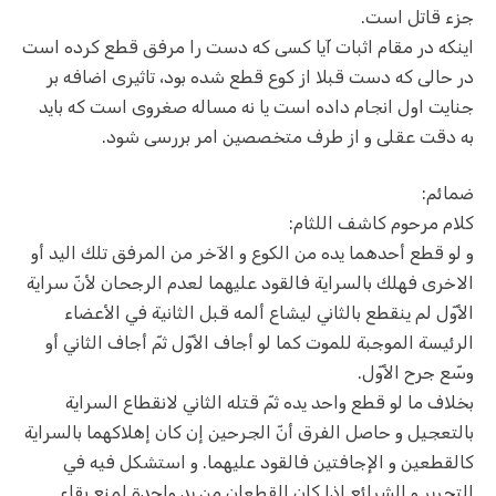
جزء قاتل است.
اینکه در مقام اثبات آیا کسی که دست را مرفق قطع کرده است
در حالی که دست قبلا از کوع قطع شده بود، تاثیری اضافه بر
جنایت اول انجام داده است یا نه مساله صغروی است که باید
به دقت عقلی و از طرف متخصصین امر بررسی شود.
ضمائم:
کلام مرحوم کاشف اللثام:
و لو قطع أحدهما يده من الكوع و الآخر من المرفق تلك اليد أو
الاخرى فهلك بالسراية فالقود عليهما لعدم الرجحان لأنّ سراية
الأوّل لم ينقطع بالثاني ليشاع ألمه قبل الثانية في الأعضاء
الرئيسة الموجبة للموت كما لو أجاف الأوّل ثمّ أجاف الثاني أو
وسّع جرح الأوّل.
بخلاف ما لو قطع واحد يده ثمّ قتله الثاني لانقطاع السراية
بالتعجيل و حاصل الفرق أنّ الجرحين إن كان إهلاكهما بالسراية
كالقطعين و الإجافتين فالقود عليهما. و استشكل فيه في
التحرير و الشرائع إذا كان القطعان من يد واحدة لمنع بقاء