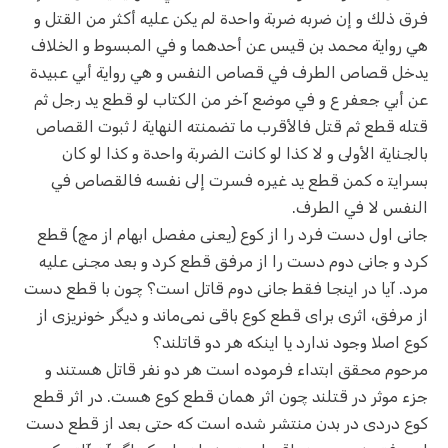
فرق ذلك و إن ضربه ضربة واحدة لم يكن عليه أكثر من القتل و
هي رواية‌ محمد بن قيس عن أحدهما و في المبسوط و الخلاف
يدخل قصاص الطرف في قصاص النفس و هي رواية أبي عبيدة
عن أبي جعفر ع و في موضع آخر من الكتاب لو قطع يد رجل ثم
قتله قطع ثم قتل فالأقرب ما تضمنته النهاية ل‍ ثبوت القصاص
بالجناية الأولى و لا كذا لو كانت الضربة واحدة و كذا لو كان
بسرايت‍ ه كمن قطع يد غيره فسرت إلى نفسه فالقصاص في
النفس لا في الطرف.
جانی اول دست فرد را از کوع (یعنی مفصل ابهام از مچ) قطع
کرد و جانی دوم دست را از مرفق قطع کرد و بعد مجنی علیه
مرد. آیا در اینجا فقط جانی دوم قاتل است؟ چون با قطع دست
از مرفق، اثری برای قطع کوع باقی نمی‌ماند و دیگر خونریزی از
کوع اصلا وجود ندارد یا اینکه هر دو قاتلند؟
مرحوم محقق ابتداء فرموده است هر دو نفر قاتل هستند و
جزء موثر در قتلند چون اثر همان قطع کوع هست. در اثر قطع
کوع دردی در بدن منتشر شده است که حتی بعد از قطع دست