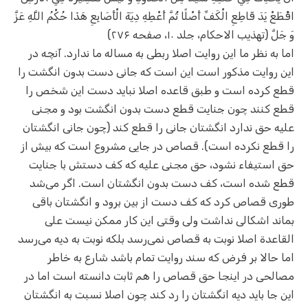
اقْطَعْ يَدَ قَاطِعِ الْكَفِّ أَصْلًا ثُمَّ أَعْطِهِ دِيَةَ الْأَصَابِعِ هَذَا حُكْمُ اللَّهِ عَزَّ
وَ جَلَّ‌ (تهذیب الاحکام، جلد ۱۰، صفحه ۲۷۶)
اما به نظر ما این روایت اصلا ربطی به مساله ما ندارد. آنچه در
این روایت مذکور است این است که جانی دست بدون انگشت را
قطع کرده است و طبق قاعده اصلا نباید دست این شخص را
قطع کنند چون جنایت قطع دست بدون انگشت بود و مجنی
علیه حق ندارد انگشتان جانی را قطع کند (چون جانی انگشتان
را قطع نکرده است). قصاص در جایی مشروع است که بیش از
حق استیفاء نشود، حق مجنی علیه که کف دستش با جنایت
قطع شده است، کف دست بدون انگشتان است. اگر می‌شد
طوری قصاص کرد که کف دست از بین برود و انگشتان باقی
بماند اشکالی نداشت ولی وقتی این کار ممکن نیست علی
القاعدة اصلا نوبت به قصاص نمی‌رسد بلکه نوبت به دیه می‌رسد
اما حالا بر فرض که سند روایت تمام باشد شارع به خاطر
مصالحی در اینجا حق قصاص را هم ثابت دانسته‌ است اما در
این جا باید دیه انگشتان را رد کند چون اصلا نسبت به انگشتان