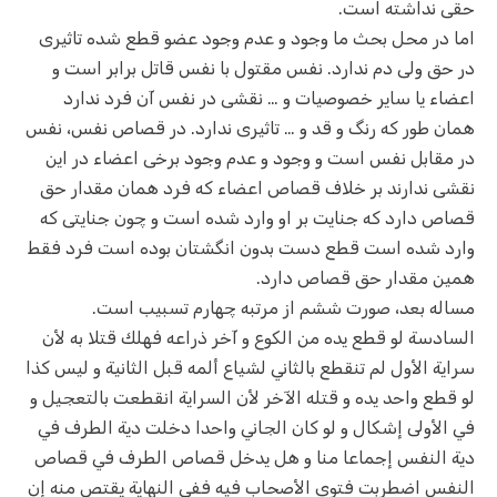
حقی نداشته است.
اما در محل بحث ما وجود و عدم وجود عضو قطع شده تاثیری
در حق ولی دم ندارد. نفس مقتول با نفس قاتل برابر است و
اعضاء یا سایر خصوصیات و … نقشی در نفس آن فرد ندارد
همان طور که رنگ و قد و … تاثیری ندارد. در قصاص نفس، نفس
در مقابل نفس است و وجود و عدم وجود برخی اعضاء در این
نقشی ندارند بر خلاف قصاص اعضاء که فرد همان مقدار حق
قصاص دارد که جنایت بر او وارد شده است و چون جنایتی که
وارد شده است قطع دست بدون انگشتان بوده است فرد فقط
همین مقدار حق قصاص دارد.
مساله بعد، صورت ششم از مرتبه چهارم تسبیب است.
السادسة لو قطع يده من الكوع و آخر ذراعه فهلك قتلا به‌ لأن
سراية الأول لم تنقطع بالثاني لشياع ألمه قبل الثانية و ليس كذا
لو قطع واحد يده و قتله الآخر لأن السراية انقطعت بالتعجيل و
في الأولى إشكال و لو كان الجاني واحدا دخلت دية الطرف في
دية النفس إجماعا منا و هل يدخل قصاص الطرف في قصاص
النفس اضطربت فتوى الأصحاب فيه ففي النهاية يقتص منه إن