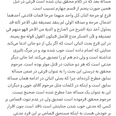
مساله بعد که در کلام محقق بیان شده است فرعی در ذیل
همین صورت پنجم از قسم چهارم تسبیب است.
فرع‌ لو جرحه اثنان كل واحد منهما جرحا فمات فادعى أحدهما
اندمال جرحه و صدقه الولي لم ينفذ تصديقه على الآخر ل‍أنه قد
يحاول أخذ دية الجرح من الجارح و الدية من الآخر فهو متهم في
تصديقه و لأن المنكر مدع للأصل فيكون القول قوله مع يمينه.
در این فرع بحث اثباتی است که اگر یکی از دو جانی ادعا می‌کند
جنایتی که انجام داده است خوب شده بود و در مرگ تاثیری
نداشته است و ولی دم هم او را تصدیق می‌کند اما جانی دیگر
مدعی است که هر دو جنایت در قتل موثر بوده است. مرحوم
محقق به درستی این بحث را به عنوان فرعی در ضمن مساله
سابق مطرح کرده‌اند چرا که بحثی اثباتی در ادامه همان مساله
سابق است و اینکه در کلمات مثل مرحوم آقای خویی و دیگران
این به عنوان یک مساله جدا مطرح شده است صحیح نیست.
مرحوم محقق فرموده است تصدیق ولی در عدم ثبوت قصاص بر
کسی که مدعی خوب شدن جنایتش است نافذ است چون اقرار
بر خودش هست به اینکه مستحق قصاص بر این فرد مدعی