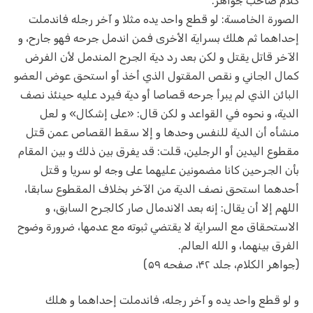
کلام صاحب جواهر:
الصورة الخامسة: لو قطع واحد يده مثلا و آخر رجله فاندملت
إحداهما ثم هلك بسراية الأخرى فمن اندمل جرحه فهو جارح، و
الآخر قاتل يقتل و لكن بعد رد دية الجرح المندمل لأن الفرض
كمال الجاني و نقص المقتول الذي أخذ أو استحق عوض العضو
البائن الذي لم يبرأ جرحه قصاصا أو دية فيرد عليه حينئذ نصف
الدية، و نحوه في القواعد و لكن قال: «على إشكال» و لعل
منشأه أن الدية للنفس وحدها و إلا سقط القصاص عمن قتل
مقطوع اليدين أو الرجلين، قلت: قد يفرق بين ذلك و بين المقام
بأن الجرحين كانا مضمونين عليهما على وجه لو سريا و قتل
أحدهما استحق نصف الدية من الآخر بخلاف المقطوع سابقا،
اللهم إلا أن يقال: إنه بعد الاندمال صار كالجرح السابق، و
الاستحقاق مع السراية لا يقتضي ثبوته مع عدمها، ضرورة وضوح
الفرق بينهما، و الله العالم.
(جواهر الکلام، جلد ۴۲، صفحه ۵۹)
و لو قطع واحد يده و آخر رجله، فاندملت إحداهما و هلك