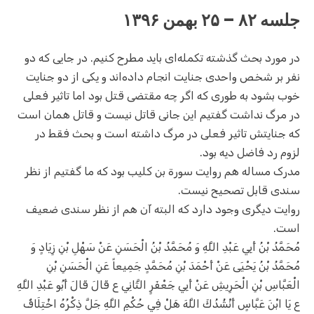
جلسه ۸۲ – ۲۵ بهمن ۱۳۹۶
در مورد بحث گذشته تکمله‌ای باید مطرح کنیم. در جایی که دو
نفر بر شخص واحدی جنایت انجام داده‌اند و یکی از دو جنایت
خوب بشود به طوری که اگر چه مقتضی قتل بود اما تاثیر فعلی
در مرگ نداشت گفتیم این جانی قاتل نیست و قاتل همان است
که جنایتش تاثیر فعلی در مرگ داشته است و بحث فقط در
لزوم رد فاضل دیه بود.
مدرک مساله هم روایت سورة بن کلیب بود که ما گفتیم از نظر
سندی قابل تصحیح نیست.
روایت دیگری وجود دارد که البته آن هم از نظر سندی ضعیف
است.
مُحَمَّدُ بْنُ أَبِي عَبْدِ اللَّهِ وَ مُحَمَّدُ بْنُ الْحَسَنِ عَنْ سَهْلِ بْنِ زِيَادٍ وَ
مُحَمَّدُ بْنُ يَحْيَى عَنْ أَحْمَدَ بْنِ مُحَمَّدٍ جَمِيعاً عَنِ الْحَسَنِ بْنِ
الْعَبَّاسِ بْنِ الْحَرِيشِ عَنْ أَبِي جَعْفَرٍ الثَّانِي ع قَالَ قَالَ أَبُو عَبْدِ اللَّهِ
ع يَا ابْنَ عَبَّاسٍ أَنْشُدُكَ اللَّهَ هَلْ فِي حُكْمِ اللَّهِ جَلَّ ذِكْرُهُ اخْتِلَافٌ