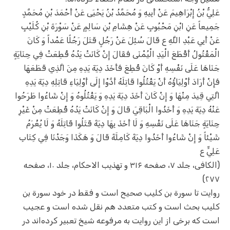
عَلِيُّ بْنُ إِبْرَاهِيمَ عَنْ أَبِيهِ وَ مُحَمَّدُ بْنُ يَحْيَى عَنْ أَحْمَدَ بْنِ مُحَمَّدٍ
جَمِيعاً عَنِ ابْنِ مَحْبُوبٍ عَنْ هِشَامِ بْنِ سَالِمٍ عَنْ سَوْرَةَ بْنِ كُلَيْبٍ
عَنْ أَبِي عَبْدِ اللَّهِ ع قَالَ سُئِلَ عَنْ رَجُلٍ قَتَلَ رَجُلًا عَمْداً وَ كَانَ
الْمَقْتُولُ أَقْطَعَ الْيَدِ الْيُمْنَى فَقَالَ إِنْ كَانَتْ يَدُهُ قُطِعَتْ فِي جِنَايَةٍ
جَنَاهَا عَلَى نَفْسِهِ أَوْ كَانَ قُطِعَ فَأَخَذَ دِيَةَ يَدِهِ مِنَ الَّذِي قَطَعَهَا
فَإِنْ أَرَادَ أَوْلِيَاؤُهُ أَنْ يَقْتُلُوا قَاتِلَهُ أَدَّوْا إِلَى أَوْلِيَاءِ قَاتِلِهِ دِيَةَ يَدِهِ
الَّتِي قِيدَ مِنْهَا وَ إِنْ كَانَ أَخَذَ دِيَةَ يَدِهِ وَ يَقْتُلُوهُ وَ إِنْ شَاءُوا طَرَحُوا
عَنْهُ دِيَةَ يَدِهِ وَ أَخَذُوا الْبَاقِيَ قَالَ وَ إِنْ كَانَتْ يَدُهُ قُطِعَتْ مِنْ غَيْرِ
جِنَايَةٍ‌ جَنَاهَا عَلَى نَفْسِهِ وَ لَا أَخَذَ بِهَا دِيَةً قَتَلُوا قَاتِلَهُ وَ لَا يُغْرَمُ
شَيْئاً وَ إِنْ شَاءُوا أَخَذُوا دِيَةً كَامِلَةً قَالَ وَ هَكَذَا وَجَدْنَا فِي كِتَابِ
عَلِيٍّ ع‌
(الکافی، جلد ۷، صفحه ۳۱۶ و تهذیب الاحکام، جلد ۱۰، صفحه
۲۷۷)
روایت تا سورة بن کلیب صحیح است و فقط در خود سورة بن
کلیب بحث است و کتب متعدد هم نقل شده است و عجیب
است که برخی از این روایت به مرفوعه شیخ تعبیر کرده‌اند در