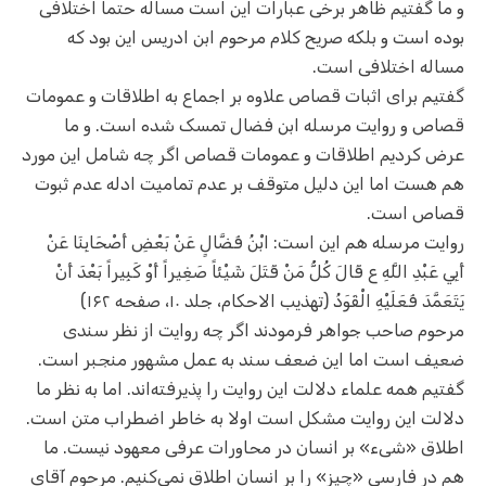
و ما گفتیم ظاهر برخی عبارات این است مساله حتما اختلافی
بوده است و بلکه صریح کلام مرحوم ابن ادریس این بود که
مساله اختلافی است.
گفتیم برای اثبات قصاص علاوه بر اجماع به اطلاقات و عمومات
قصاص و روایت مرسله ابن فضال تمسک شده است. و ما
عرض کردیم اطلاقات و عمومات قصاص اگر چه شامل این مورد
هم هست اما این دلیل متوقف بر عدم تمامیت ادله عدم ثبوت
قصاص است.
روایت مرسله هم این است: ابْنُ فَضَّالٍ عَنْ بَعْضِ أَصْحَابِنَا عَنْ
أَبِي عَبْدِ اللَّهِ ع قَالَ كُلُّ مَنْ قَتَلَ شَيْئاً صَغِيراً أَوْ كَبِيراً بَعْدَ أَنْ
يَتَعَمَّدَ فَعَلَيْهِ الْقَوَدُ‌ (تهذیب الاحکام، جلد ۱۰، صفحه ۱۶۲)
مرحوم صاحب جواهر فرمودند اگر چه روایت از نظر سندی
ضعیف است اما این ضعف سند به عمل مشهور منجبر است.
گفتیم همه علماء دلالت این روایت را پذیرفته‌اند. اما به نظر ما
دلالت این روایت مشکل است اولا به خاطر اضطراب متن است.
اطلاق «شیء» بر انسان در محاورات عرفی معهود نیست. ما
هم در فارسی «چیز» را بر انسان اطلاق نمی‌کنیم. مرحوم آقای