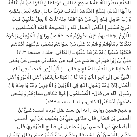
الْخَيْفِ نَضَّرَ اللَّهُ عَبْداً سَمِعَ مَقَالَتِي فَوَعَاهَا وَ بَلَّغَهَا مَنْ لَمْ تَبْلُغْهُ
يَا أَيُّهَا النَّاسُ لِيُبَلِّغِ الشَّاهِدُ‌ الْغَائِبَ فَرُبَّ حَامِلِ فِقْهٍ لَيْسَ بِفَقِيهٍ
وَ رُبَّ حَامِلِ فِقْهٍ إِلَى مَنْ هُوَ أَفْقَهُ مِنْهُ ثَلَاثٌ لَا يُغِلُّ عَلَيْهِنَّ قَلْبُ
امْرِئٍ مُسْلِمٍ إِخْلَاصُ الْعَمَلِ لِلَّهِ وَ النَّصِيحَةُ لِأَئِمَّةِ الْمُسْلِمِينَ وَ
اللُّزُومُ لِجَمَاعَتِهِمْ فَإِنَّ دَعْوَتَهُمْ مُحِيطَةٌ مِنْ وَرَائِهِمْ الْمُؤْمِنُونَ إِخْوَةٌ
تَتَكَافَأُ دِمَاؤُهُمْ وَ هُمْ يَدٌ عَلَى مَنْ سِوَاهُمْ يَسْعَى بِذِمَّتِهِمْ أَدْنَاهُمْ
فَكَتَبَهُ سُفْيَانُ ثُمَّ عَرَضَهُ عَلَيْهِ … (الکافی، جلد ۱، صفحه ۴۰۳)
عَلِيُّ بْنُ إِبْرَاهِيمَ بْنِ هَاشِمٍ عَنْ أَبِيهِ عَنْ حَمَّادِ بْنِ عِيسَى عَنْ بَعْضِ
أَصْحَابِنَا عَنِ الْعَبْدِ الصَّالِحِ ع قَالَ … وَ كُلُّ أَرْضٍ فُتِحَتْ فِي أَيَّامِ
النَّبِيِّ ص إِلَى آخِرِ الْأَبَدِ وَ مَا كَانَ افْتِتَاحاً بِدَعْوَةِ أَهْلِ الْجَوْرِ وَ أَهْلِ
الْعَدْلِ لِأَنَّ ذِمَّةَ رَسُولِ اللَّهِ فِي الْأَوَّلِينَ وَ الْآخِرِينَ ذِمَّةٌ وَاحِدَةٌ لِأَنَّ
رَسُولَ اللَّهِ ص قَالَ- الْمُسْلِمُونَ إِخْوَةٌ تَتَكَافَى دِمَاؤُهُمْ وَ يَسْعَى
بِذِمَّتِهِمْ أَدْنَاهُمْ (الکافی، جلد ۱، صفحه ۵۴۳)
و شیخ همین روایت را به این سند نقل کرده است: عَلِيُّ بْنُ
الْحَسَنِ بْنِ فَضَّالٍ قَالَ حَدَّثَنِي عَلِيُّ بْنُ يَعْقُوبَ عَنْ أَبِي الْحَسَنِ
الْبَغْدَادِيِّ عَنِ الْحَسَنِ بْنِ إِسْمَاعِيلَ بْنِ صَالِحٍ الصَّيْمَرِيِّ قَالَ
حَدَّثَنِي الْحَسَنُ بْنُ رَاشِدٍ قَالَ حَدَّثَنِي حَمَّادُ بْنُ عِيسَى قَالَ رَوَاهُ لِي