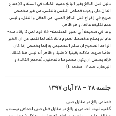
دليل قتل البالغ بغير البالغ عموم الكتاب في السنّة و الإجماع
الدالّ على وجوب قصاص النفس بالنفس، من غير مخصص
صريح في إخراج قتل البالغ الصبي، من العقل و النقل، و ليس
عدم تكليفه مانعا، و هو ظاهر.
و ما في صحيحة أبي بصير المتقدمة- فلا قود لمن لا يقاد منه-
عام لم يصلح مخصصا، لعموم ذلك كلّه، لما تقدم، من انّ الخبر
الواحد الصحيح ان سلم التخصيص به إنّما يخصص إذا كان
خاصّا صريحا دلالته يقينيّا لا ظنيّا، و ظاهر أنّه ليس هنا كذلك،
فإنّه يحتمل ان يكون مخصوصا بالمجنون. (مجمع الفائدة و
البرهان، جلد ۱۴، صفحه ۱۰)
جلسه ۲۸ – ۲۸ آبان ۱۳۹۷
قصاص بالغ در مقابل صبی
گفتیم ثبوت قصاص بر بالغ در مقابل قتل صبی اجماعی نیست و
مخالف دارد. و روایت مرسله‌ای که به آن استدلال شده است