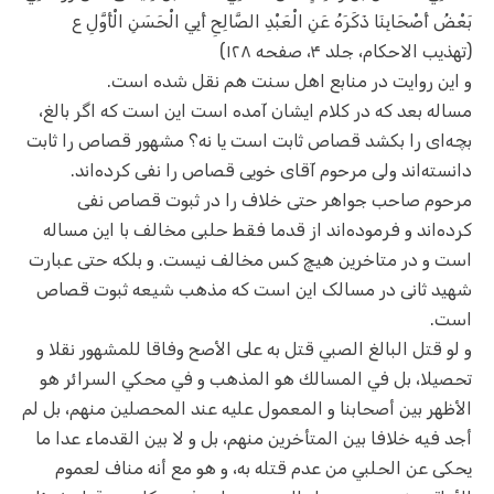
بَعْضُ أَصْحَابِنَا ذَكَرَهُ عَنِ الْعَبْدِ الصَّالِحِ أَبِي الْحَسَنِ الْأَوَّلِ ع
(تهذیب الاحکام، جلد ۴، صفحه ۱۲۸)
و این روایت در منابع اهل سنت هم نقل شده است.
مساله بعد که در کلام ایشان آمده است این است که اگر بالغ،
بچه‌ای را بکشد قصاص ثابت است یا نه؟ مشهور قصاص را ثابت
دانسته‌اند ولی مرحوم آقای خویی قصاص را نفی کرده‌اند.
مرحوم صاحب جواهر حتی خلاف را در ثبوت قصاص نفی
کرده‌اند و فرموده‌اند از قدما فقط حلبی مخالف با این مساله
است و در متاخرین هیچ کس مخالف نیست. و بلکه حتی عبارت
شهید ثانی در مسالک این است که مذهب شیعه ثبوت قصاص
است.
و لو قتل البالغ الصبي قتل به على الأصح وفاقا للمشهور نقلا و
تحصيلا، بل في المسالك هو المذهب و في محكي السرائر هو
الأظهر بين أصحابنا و المعمول عليه عند المحصلين منهم، بل لم
أجد فيه خلافا بين المتأخرين منهم، بل و لا بين القدماء عدا ما
يحكى عن الحلبي من عدم قتله به، و هو مع أنه مناف لعموم