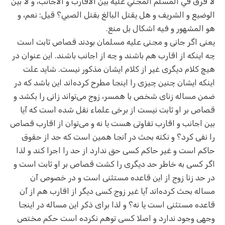
لا فرق في المسلم المجني عليه بين الأقارب و الأجانب، و لا بين
الوضيع و الشريف و هل يقتل البالغ بقتل الصبي؟ قيل: نعم، و
هو المشهور و فيه اشكال بل منع.
یعنی اگر جانی و مجنی علیه مسلمان بودند قصاص ثابت است
چه اینکه از اقارب هم باشند و چه از اجانب باشند. این عنوان در
هیچ کلام دیگری غیر از کلام ایشان مذکور نیست. شاید علت
اینکه ایشان چنین چیزی را اینجا مطرح کرده‌اند این باشد که در
ضمن مساله زنای شخص با همسر، زوج می‌تواند زانی را بکشد و
قصاص بر او ثابت نیست از برخی علماء نقل شده‌ است که آیا
بین اجانب و اقارب تفاوتی هست یا نه و می‌توان از اقارب قصاص
را نفی کرد؟ و نکته بحث در آنجا همین است که حد از حقوق
حاکم است و غیر حاکم کسی حق ندارد از حد را اجرا کند و لذا
اگر کسی به خاطر حد دیگری را کشت قصاص بر او ثابت است و
در حد زنا زوج از این قاعده مستثنی است و در خصوص آن
مساله بحث کرده‌اند آیا غیر زوج کسی دیگر از اقارب هم از آن
قاعده مستثنی است یا نه؟ و لذا برای ذکر این مساله در اینجا
وجهی وجود ندارد و اصلا کسی توهم نکرده است حکم مختص