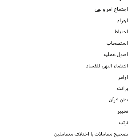
اجتماع امر و نهی
اجزاء
احتیاط
استصحاب
اصول عملیه
اقتضاء النهی للفساد
اوامر
برائت
بطن قرآن
تخییر
ترتب
تصحیح معاملات با اختلاف متعاملین