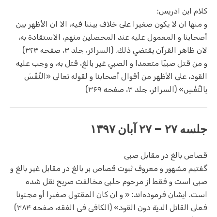
کلام ابن ادریس:
و منها ان لا يكون صغيرا على خلاف بيننا فيه، الا ان الأظهر بين
أصحابنا و المعمول عليه عند المحصلين منهم، الاستقادة به،
لان ظاهر القرآن يقتضي ذلك. (السرائر، جلد ۳، صفحه ۳۲۴)
و من قتل صبيّا متعمدا و الصبي غير بالغ، قتل به، و وجب عليه
القود، على الأظهر من أقوال أصحابنا و لقوله تعالى «النَّفْسَ
بِالنَّفْسِ» (السرائر، جلد ۳، صفحه ۳۶۹)
جلسه ۲۷ – ۲۷ آبان ۱۳۹۷
قصاص بالغ در مقابل صبی
گفتیم مشهور و معروف ثبوت قصاص بر بالغ در مقابل غیر بالغ و
صبی است و فقط از مرحوم حلبی مخالفت صریح نقل شده
است. ایشان فرموده‌اند: « و ان كان المقتول صغيرا أو مجنونا
فعلى القاتل الدية دون القود» (الکافی فی الفقه، صفحه ۳۸۴)