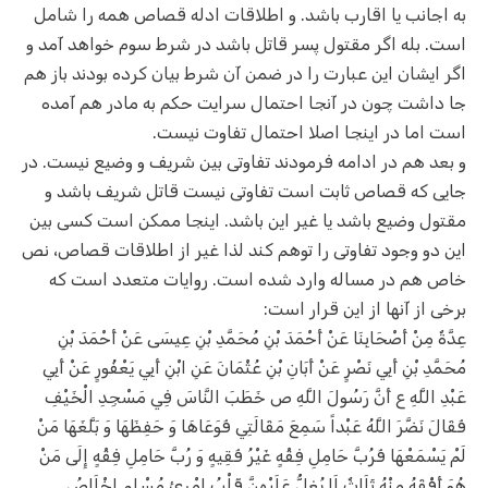
به اجانب یا اقارب باشد. و اطلاقات ادله قصاص همه را شامل
است. بله اگر مقتول پسر قاتل باشد در شرط سوم خواهد آمد و
اگر ایشان این عبارت را در ضمن آن شرط بیان کرده بودند باز هم
جا داشت چون در آنجا احتمال سرایت حکم به مادر هم آمده
است اما در اینجا اصلا احتمال تفاوت نیست.
و بعد هم در ادامه فرمودند تفاوتی بین شریف و وضیع نیست. در
جایی که قصاص ثابت است تفاوتی نیست قاتل شریف باشد و
مقتول وضیع باشد یا غیر این باشد. اینجا ممکن است کسی بین
این دو وجود تفاوتی را توهم کند لذا غیر از اطلاقات قصاص، نص
خاص هم در مساله وارد شده است. روایات متعدد است که
برخی از آنها از این قرار است:
عِدَّةٌ مِنْ أَصْحَابِنَا عَنْ أَحْمَدَ بْنِ مُحَمَّدِ بْنِ عِيسَى عَنْ أَحْمَدَ بْنِ
مُحَمَّدِ بْنِ أَبِي نَصْرٍ عَنْ أَبَانِ بْنِ عُثْمَانَ عَنِ ابْنِ أَبِي يَعْفُورٍ عَنْ أَبِي
عَبْدِ اللَّهِ ع أَنَّ رَسُولَ اللَّهِ ص خَطَبَ النَّاسَ فِي مَسْجِدِ الْخَيْفِ
فَقَالَ نَضَّرَ اللَّهُ عَبْداً سَمِعَ مَقَالَتِي فَوَعَاهَا وَ حَفِظَهَا وَ بَلَّغَهَا مَنْ
لَمْ يَسْمَعْهَا فَرُبَّ حَامِلِ فِقْهٍ غَيْرُ فَقِيهٍ وَ رُبَّ حَامِلِ فِقْهٍ إِلَى مَنْ
هُوَ أَفْقَهُ مِنْهُ ثَلَاثٌ لَا يُغِلُّ عَلَيْهِنَّ قَلْبُ امْرِئٍ مُسْلِمٍ إِخْلَاصُ