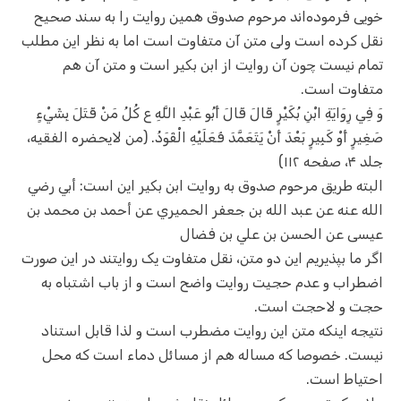
خویی فرموده‌اند مرحوم صدوق همین روایت را به سند صحیح
نقل کرده است ولی متن آن متفاوت است اما به نظر این مطلب
تمام نیست چون آن روایت از ابن بکیر است و متن آن هم
متفاوت است.
وَ فِي رِوَايَةِ ابْنِ بُكَيْرٍ قَالَ قَالَ أَبُو عَبْدِ اللَّهِ ع‏ كُلُ‏ مَنْ‏ قَتَلَ‏ بِشَيْ‏ءٍ
صَغِيرٍ أَوْ كَبِيرٍ بَعْدَ أَنْ يَتَعَمَّدَ فَعَلَيْهِ الْقَوَدُ. (من لایحضره الفقیه،
جلد ۴، صفحه ۱۱۲)
البته طریق مرحوم صدوق به روایت ابن بکیر این است: أبي رضي
الله عنه عن عبد الله بن جعفر الحميري عن أحمد بن محمد بن
عيسى عن الحسن بن علي بن فضال‏
اگر ما بپذیریم این دو متن، نقل متفاوت یک روایتند در این صورت
اضطراب و عدم حجیت روایت واضح است و از باب اشتباه به
حجت و لاحجت است.
نتیجه اینکه متن این روایت مضطرب است و لذا قابل استناد
نیست. خصوصا که مساله هم از مسائل دماء است که محل
احتیاط است.