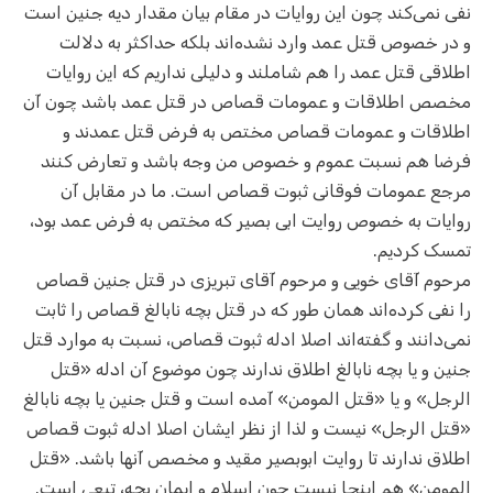
نفی نمی‌کند چون این روایات در مقام بیان مقدار دیه جنین است
و در خصوص قتل عمد وارد نشده‌اند بلکه حداکثر به دلالت
اطلاقی قتل عمد را هم شاملند و دلیلی نداریم که این روایات
مخصص اطلاقات و عمومات قصاص در قتل عمد باشد چون آن
اطلاقات و عمومات قصاص مختص به فرض قتل عمدند و
فرضا هم نسبت عموم و خصوص من وجه باشد و تعارض کنند
مرجع عمومات فوقانی ثبوت قصاص است. ما در مقابل آن
روایات به خصوص روایت ابی بصیر که مختص به فرض عمد بود،
تمسک کردیم.
مرحوم آقای خویی و مرحوم آقای تبریزی در قتل جنین قصاص
را نفی کرده‌اند همان طور که در قتل بچه نابالغ قصاص را ثابت
نمی‌دانند و گفته‌اند اصلا ادله ثبوت قصاص، نسبت به موارد قتل
جنین و یا بچه نابالغ اطلاق ندارند چون موضوع آن ادله «قتل
الرجل» و یا «قتل المومن» آمده است و قتل جنین یا بچه نابالغ
«قتل الرجل» نیست و لذا از نظر ایشان اصلا ادله ثبوت قصاص
اطلاق ندارند تا روایت ابوبصیر مقید و مخصص آنها باشد. «قتل
المومن» هم اینجا نیست چون اسلام و ایمان بچه، تبعی است.