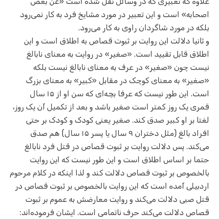
علاوه که تعبیری که در وسائل نقل شده است «عن بعض
اصحابه» است و این تعبیر در مورد مشایخ فرد به کار نمی‌رود
بلکه در مورد شاگردان راوی به کار می‌رود.
و ثانیا دلالت این روایت بر ثبوت قصاص به اطلاق است و این
اطلاق قابل تقیید است. «صغیر» در روایت به معنای نابالغ
نیست چون «صغیر» در عرف به معنای نابالغ نیست بلکه
«صغیر» به معنای کوچک در مقابل «کبیر» به معنای بزرگ
است. این طور نیست که عرفا بچه‌ای که سن او از ۱۵ سال
قمری یک روز کمتر است صغیر باشد و بعد از تکمیل آن یک روز،
لغتا بر او کبیر صدق کند. صغیر یعنی کودک و کودک بر حتی
افراد بالغ (مثل دختران ۹ سال یا پسر ۱۵ سال) هم صدق
می‌کند. پس دلالت روایت بر ثبوت قصاص در قتل فرد نابالغ
حتما بر اساس اطلاق است و این طور نیست که این روایت
بالخصوص بر ثبوت قصاص دلالت کند و لذا اینکه در کلام مرحوم
اردبیلی آمده است که این روایت بالخصوص بر ثبوت قصاص در
قتل صبی دلالت می‌کند و روایت معارضش به عموم بر ثبوت
قصاص دلالت می‌کند حرف ناتمامی است. ایشان فرموده‌اند: