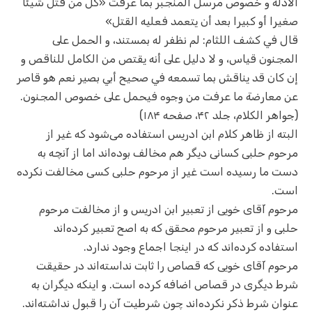
الأدلة و خصوص‌ مرسل المنجبر بما عرفت «كل من قتل شيئا
صغيرا أو كبيرا بعد أن يتعمد فعليه القتل»‌
قال في كشف اللثام: لم نظفر له بمستند، و الحمل على
المجنون قياس، و لا دليل على أنه يقتص من الكامل للناقص و
إن كان قد يناقش بما تسمعه في صحيح أبي بصير نعم هو قاصر
عن معارضة ما عرفت من وجوه فيحمل على خصوص المجنون.
(جواهر الکلام، جلد ۴۲، صفحه ۱۸۴)
البته از ظاهر کلام ابن ادریس استفاده می‌شود که غیر از
مرحوم حلبی کسانی دیگر هم مخالف بوده‌اند اما از آنچه به
دست ما رسیده است غیر از مرحوم حلبی کسی مخالفت نکرده
است.
مرحوم آقای خویی از تعبیر ابن ادریس و از مخالفت مرحوم
حلبی و از تعبیر مرحوم محقق که به اصح تعبیر کرده‌اند
استفاده کرده‌اند که در اینجا اجماع وجود ندارد.
مرحوم آقای خویی که قصاص را ثابت نداسته‌اند در حقیقت
شرط دیگری در قصاص اضافه کرده است. و اینکه دیگران به
عنوان شرط ذکر نکرده‌اند چون شرطیت آن را قبول نداشته‌اند.