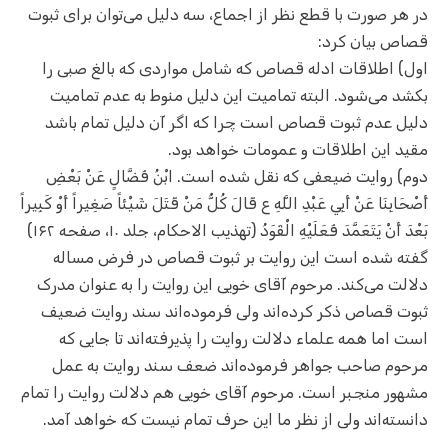
در هر صورت با قطع نظر از اجماع، سه دلیل می‌توان برای ثبوت
قصاص بیان کرد:
اول) اطلاقات ادله قصاص که شامل مواردی که بالغ صبی را
بکشد می‌شود. البته تمامیت این دلیل منوط به عدم تمامیت
دلیل عدم ثبوت قصاص است چرا که اگر آن دلیل تمام باشد
مقید این اطلاقات و عمومات خواهد بود.
دوم) روایت ضیعفی که نقل شده است. ابْنُ فَضَّالٍ عَنْ بَعْضِ
أَصْحَابِنَا عَنْ أَبِي عَبْدِ اللَّهِ ع قَالَ كُلُّ مَنْ قَتَلَ شَيْئاً صَغِيراً أَوْ كَبِيراً
بَعْدَ أَنْ يَتَعَمَّدَ فَعَلَيْهِ الْقَوَدُ‌ (تهذیب الاحکام، جلد ۱۰، صفحه ۱۶۲)
گفته شده است این روایت بر ثبوت قصاص در فرض مساله
دلالت می‌کند. مرحوم آقای خویی این روایت را به عنوان مدرک
ثبوت قصاص ذکر کرده‌اند ولی فرموده‌اند سند روایت ضعیف
است اما همه علماء دلالت روایت را پذیرفته‌اند تا جایی که
مرحوم صاحب جواهر فرموده‌اند ضعف سند روایت به عمل
مشهور منجبر است. مرحوم آقای خویی هم دلالت روایت را تمام
دانسته‌اند ولی از نظر ما این حرف تمام نیست که خواهد آمد.