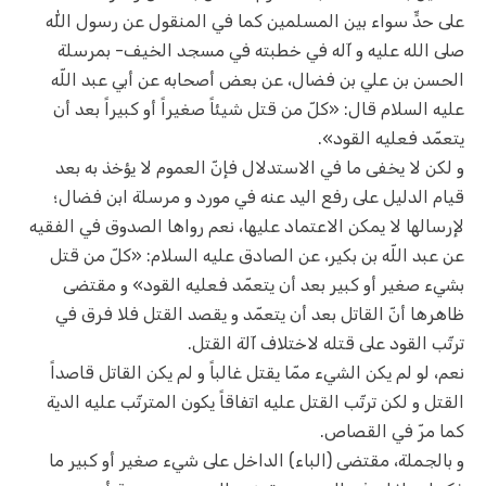
على حدٍّ سواء بين المسلمين كما في المنقول عن رسول اللّٰه
صلى الله عليه و آله في خطبته في مسجد الخيف- بمرسلة
الحسن بن‌ علي بن فضال، عن بعض أصحابه عن أبي عبد اللّه
عليه السلام قال: «كلّ من قتل شيئاً صغيراً أو كبيراً بعد أن
يتعمّد فعليه القود».
و لكن لا يخفى ما في الاستدلال فإنّ العموم لا يؤخذ به بعد
قيام الدليل على رفع اليد عنه في مورد و مرسلة ابن فضال؛
لإرسالها لا يمكن الاعتماد عليها، نعم رواها الصدوق في الفقيه
عن عبد اللّه بن بكير، عن الصادق عليه السلام: «كلّ من قتل
بشي‌ء صغير أو كبير بعد أن يتعمّد فعليه القود» و مقتضى
ظاهرها أنّ القاتل بعد أن يتعمّد و يقصد القتل فلا فرق في
ترتّب القود على قتله لاختلاف آلة القتل.
نعم، لو لم يكن الشي‌ء ممّا يقتل غالباً و لم يكن القاتل قاصداً
القتل و لكن ترتّب القتل عليه اتفاقاً يكون المترتّب عليه الدية
كما مرّ في القصاص.
و بالجملة، مقتضى (الباء) الداخل على شي‌ء صغير أو كبير ما