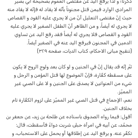
ذكرنا؛ و لذا يرفع اليد عن مقتضى العموم بصحيحة أبي بصير
المرادي الوارد فيمن قتل مجنوناً بأنّه لا يقاد له فإنّه لا يقاد منه
حيث إنّ مقتضى التعليل أنّ من لا يجري عليه القود و القصاص
لا يجري له أيضاً، و من الظاهر أنّ الطفل الصغير لا يجري عليه
القود و القصاص فلا يجري له أيضاً فقد رفع اليد عن تساوي
الدمين في المجنون فيرفع اليد عنه في الصغير أيضاً.
(تنقیح مبانی الاحکام، کتاب الدیات، صفحه ۳۲۹)
ثمّ إنّه قد يقال إنّ في الجنين و لو كان بعد ولوج الروح لا يكون
على مسقطه كفّارة، فإنّ الموضوع لها قتل المؤمن و الرجل و
شي‌ء من العنوانين لا يصدق على الجنين و لا على الصبي غير
المميّز.
نعم، الإجماع في قتل الصبي غير المميّز على لزوم الكفّارة تام
بخلاف الجنين.
أقول: فيما رواه الصدوق باسناده عن طلحة بن زيد، عن جعفر بن
محمّد، عن أبيه في امرأة حبلى شربت دواءً فأسقطت، قال:
تكفّر عنه. و يرفع اليد عن إطلاقها أو يحمل على الاستحباب، و