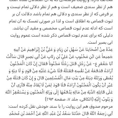
هم از نظر سندی ضعیف است و هم از نظر دلالی تمام نیست و
بر فرض که از نظر سندی و دلالی هم تمام باشد دلالت آن بر
ثبوت قصاص به اطلاق است و لذا در صورتی تمسک به آن تمام
است که ادله عدم ثبوت قصاص، مخصص و مقید آن نباشد.
دلیلی که برای عدم ثبوت قصاص ذکر شده است عموم روایت
ابی بصیر است.
عِدَّةٌ مِنْ أَصْحَابِنَا عَنْ سَهْلِ بْنِ زِيَادٍ وَ عَلِيُّ بْنُ إِبْرَاهِيمَ عَنْ أَبِيهِ
جَمِيعاً عَنِ ابْنِ مَحْبُوبٍ عَنْ عَلِيِّ بْنِ رِئَابٍ عَنْ أَبِي بَصِيرٍ قَالَ سَأَلْتُ
أَبَا جَعْفَرٍ ع- عَنْ رَجُلٍ قَتَلَ رَجُلًا مَجْنُوناً فَقَالَ إِنْ كَانَ الْمَجْنُونُ
أَرَادَهُ فَدَفَعَهُ عَنْ نَفْسِهِ فَقَتَلَهُ فَلَا شَيْ‌ءَ عَلَيْهِ مِنْ قَوَدٍ وَ لَا دِيَةٍ وَ
يُعْطَى وَرَثَتُهُ دِيَتَهُ مِنْ بَيْتِ مَالِ الْمُسْلِمِينَ قَالَ وَ إِنْ كَانَ قَتَلَهُ مِنْ
غَيْرِ أَنْ يَكُونَ الْمَجْنُونُ أَرَادَهُ فَلَا قَوَدَ لِمَنْ لَا يُقَادُ مِنْهُ فَأَرَى أَنَّ
عَلَى قَاتِلِهِ الدِّيَةَ مِنْ مَالِهِ يَدْفَعُهَا إِلَى وَرَثَةِ الْمَجْنُونِ وَ يَسْتَغْفِرُ اللَّهَ
وَ يَتُوبُ إِلَيْهِ‌ (الکافی، جلد ۷، صفحه ۲۹۴)
مرحوم صدوق هم این روایت را با سند خودش نقل کرده است:
أَبِي رَحِمَهُ اللَّهُ قَالَ حَدَّثَنَا سَعْدُ بْنُ عَبْدِ اللَّهِ عَنْ أَحْمَدَ بْنِ مُحَمَّدِ