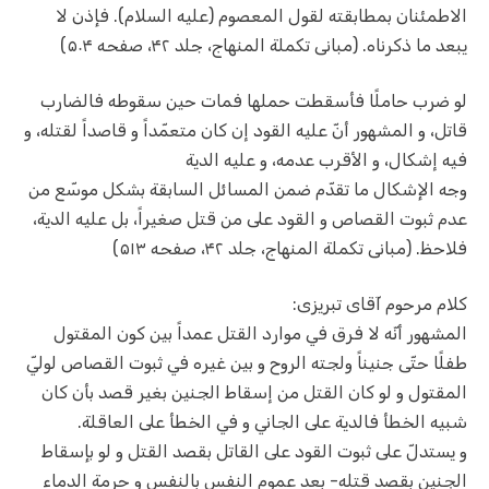
الاطمئنان بمطابقته لقول المعصوم (عليه السلام). فإذن لا
يبعد ما ذكرناه. (مبانی تکملة المنهاج، جلد ۴۲، صفحه ۵۰۴)
لو ضرب حاملًا فأسقطت حملها فمات حين سقوطه فالضارب
قاتل، و المشهور أنّ عليه القود إن كان متعمّداً و قاصداً لقتله، و
فيه إشكال، و الأقرب عدمه، و عليه الدية
وجه الإشكال ما تقدّم ضمن المسائل السابقة بشكل موسّع من
عدم ثبوت القصاص و القود على من قتل صغيراً، بل عليه الدية،
فلاحظ. (مبانی تکملة‌ المنهاج، جلد ۴۲، صفحه ۵۱۳)
کلام مرحوم آقای تبریزی:
المشهور أنّه لا فرق في موارد القتل عمداً بين كون المقتول
طفلًا حتّى جنيناً ولجته الروح و بين غيره في ثبوت القصاص لوليّ
المقتول و لو كان القتل من إسقاط الجنين بغير قصد بأن كان
شبيه الخطأ فالدية على الجاني و في الخطأ على العاقلة.
و يستدلّ على ثبوت القود على القاتل بقصد القتل و لو بإسقاط
الجنين بقصد قتله- بعد عموم النفس بالنفس و حرمة الدماء