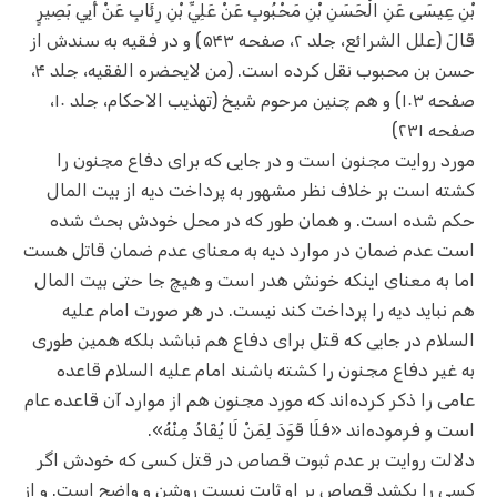
بْنِ عِيسَى عَنِ الْحَسَنِ بْنِ مَحْبُوبٍ عَنْ عَلِيِّ بْنِ رِئَابٍ عَنْ أَبِي بَصِيرٍ
قَالَ (علل الشرائع، جلد ۲، صفحه ۵۴۳) و در فقیه به سندش از
حسن بن محبوب نقل کرده است. (من لایحضره الفقیه، جلد ۴،
صفحه ۱۰۳) و هم چنین مرحوم شیخ (تهذیب الاحکام، جلد ۱۰،
صفحه ۲۳۱)
مورد روایت مجنون است و در جایی که برای دفاع مجنون را
کشته است بر خلاف نظر مشهور به پرداخت دیه از بیت المال
حکم شده است. و همان طور که در محل خودش بحث شده
است عدم ضمان در موارد دیه به معنای عدم ضمان قاتل هست
اما به معنای اینکه خونش هدر است و هیچ جا حتی بیت المال
هم نباید دیه را پرداخت کند نیست. در هر صورت امام علیه
السلام در جایی که قتل برای دفاع هم نباشد بلکه همین طوری
به غیر دفاع مجنون را کشته باشند امام علیه السلام قاعده
عامی را ذکر کرده‌اند که مورد مجنون هم از موارد آن قاعده عام
است و فرموده‌اند «فَلَا قَوَدَ لِمَنْ لَا يُقَادُ مِنْهُ».
دلالت روایت بر عدم ثبوت قصاص در قتل کسی که خودش اگر
کسی را بکشد قصاص بر او ثابت نیست روشن و واضح است. و از