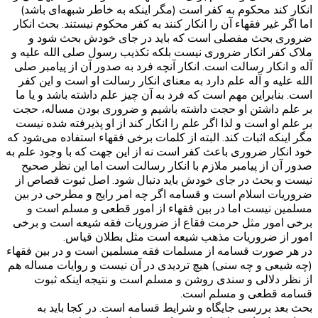
انکار کند محکوم به کفر است (مگر اینکه به خاطر شبهه‌ای باشد)
اما اگر غیر فقهاء آن را انکار کنند به کفر محکوم نیستند. بحث انکار
ضروری بحث مفصلی است که باید در جای خودش بحث شود و
ملاک کفر انکار ضروری نیست بلکه تکذیب رسول صلی الله علیه و
آله و انکار رسالت است. انکار آنچه فرد به صدور آن از پیامبر صلی
الله علیه و آله علم دارد به معنای انکار رسالت او است و این کفر
است. بنابراین مهم است که فرد به آن چیز علم داشته باشد و یا ما
بر علم داشتن او حجت داشته باشیم و ضروری بودن مساله، حجت
بر علم او است و لذا اگر علم را انکار کند از او پذیرفته شده نیست
مگر اینکه اثبات کند. البته از کلمات برخی فقهاء استفاده می‌شود که
خود انکار ضروری باعث کفر است نه از این جهت که با وجود علم به
صدور آن از پیامبر ملازم با انکار رسالت است اما این نظر صحیح
نیست و بحث در جای خودش باید دنبال شود. اصل ثبوت قصاص از
ضروریات اسلام است و قسامه اگر چه امر رایج و مطرحی در بین
مسلمین نیست اما در بین فقهاء از امور قطعی و مسلم است و
برخی امور مثل حرمت فقاع از ضروریات فقه شیعه است و برخی
امور از ضروریات مذهب شیعه است مثل بطلان قیاس.
در هر صورت قسامه از مسلمات فقه مسلمین است و در بین فقهاء
(چه شیعی و چه سنی) هیچ تردیدی در آن نیست و روایات مساله هم
از نظر دلالی و سندی روشن و مسلم است و نتیجه اینکه ثبوت
قسامه قطعی و مسلم است.
بحث بعد بررسی جایگاه و شرایط قسامه است. در کجا باید به