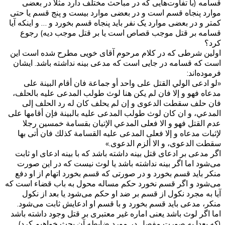
قسامه (با تفاوت‌هایی که در مباحث مختلف دارد مثلا در بعضی
موارد پنجاه قسم است و در بعضی موارد بیست و پنج قسم یا حتی
کمتر و در بعضی موارد یک نفر باید پنجاه قسم بخورد و … و اینکه آیا
قسامه بر قتل موجب قصاص است یا بر قتل موجب دیه) رجوع
کرد؟
اولین شرطی که در کلام مرحوم آقای خویی مطرح شده است این
است که قسامه در جایی است که مدعی بینه نداشته باشد. ایشان
فرموده‌اند:
«لو ادعى الولي القتل على واحد أو جماعة فان أقام البينة على
مدعاه فهو و إلا فان لم يكن هنا لوث طولب المدعى عليه بالحلف،
فان حلف سقطت الدعوى و إن لم يحلف كان له رد الحلف إلى
المدعي، و ان كان لوث طولب‌ المدعى عليه بالبينة فإن أقامها على
عدم القتل فهو و الا فعلى المدعي الإتيان بقسامة خمسين رجلا
لإثبات مدعاه و إلا فعلى المدعى عليه القسامة كذلك فان أتى بها
سقطت الدعوى، و الا ألزم الدعوى.»
اگر مدعی بر ادعای قتل بینه داشته باشد که با بینه ادعای او ثابت
می‌شود اما اگر بینه نداشته باشد یا لوث نیست که در این صورت
منکر باید قسم بخورد و در صورتی که قسم بخورد اتهام از او دفع
می‌شود و اگر قسم نخورد حکم مساله محول به باب قضاء است که
آیا به مجرد نکول از قسم بر ضد او حکم می‌شود یا بعد از نکول
منکر، مدعی باید قسم بخورد و با قسم او ادعایش ثابت می‌شود.
اما اگر لوث باشد یعنی اماره غیر معتبری بر قتل وجود داشته باشد
(که بعدا به صورت مفصل در مورد ضابطه آن بحث خواهیم کرد)