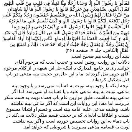
فَقَالُوا يَا رَسُولَ اللَّهِ إِنَّا وَجَدْنَا رَجُلًا مِنَّا قَتِيلًا فِي قَلِيبٍ مِنْ قُلُبِ الْيَهُودِ
فَقَالَ ائْتُونِي بِشَاهِدَيْنِ مِنْ غَيْرِكُمْ قَالُوا يَا رَسُولَ اللَّهِ مَا لَنَا شَاهِدَانِ
مِنْ غَيْرِنَا فَقَالَ لَهُمْ رَسُولُ اللَّهِ ص فَلْيُقْسِمْ خَمْسُونَ رَجُلًا مِنْكُمْ عَلَى
رَجُلٍ نَدْفَعُهُ إِلَيْكُمْ قَالُوا يَا رَسُولَ اللَّهِ وَ كَيْفَ نُقْسِمُ عَلَى مَا لَمْ نَرَهُ
قَالَ فَيُقْسِمُ الْيَهُودُ قَالُوا يَا رَسُولَ اللَّهِ وَ كَيْفَ نَرْضَى بِالْيَهُودِ وَ مَا
فِيهِمْ مِنَ الشِّرْكِ أَعْظَمُ فَوَدَاهُ رَسُولُ اللَّهِ ص قَالَ زُرَارَةُ قَالَ أَبُو عَبْدِ
اللَّهِ ع إِنَّمَا جُعِلَتِ الْقَسَامَةُ احْتِيَاطاً لِدِمَاءِ النَّاسِ لِكَيْمَا إِذَا أَرَادَ الْفَاسِقُ
أَنْ يَقْتُلَ رَجُلًا أَوْ يَغْتَالَ رَجُلًا حَيْثُ لَا يَرَاهُ أَحَدٌ خَافَ ذَلِكَ وَ امْتَنَعَ مِنَ
الْقَتْلِ‌ (الکافی، جلد ۷، صفحه ۳۶۱)
سند این روایت هم صحیح است.
دلالات این روایت روشن است و عجیب است که مرحوم آقای
خوانساری در جامع المدارک با اینکه حل این شبهه را از کلام مرحوم
آقای خویی نقل کرده‌اند اما با این حال در حجیت بینه مدعی در باب
قتل تشکیک کرده‌اند.
نتیجه اینکه با وجود بینه، نوبت به قسامه نمی‌رسد و با وجود بینه
مدعی، نوبت به بینه مدعی علیه و یا قسامه او نمی‌رسد. اما اگر
مدعی بینه نداشت، طبق موازین عام باب قضاء نوبت به قسم منکر
می‌رسد اما مفاد این روایات این است که اگر مدعی بینه نداشته
باشد، وظیفه مدعی علیه اقامه بینه است و قسم او ابتدائا مسموع
نیست و اطلاقات ادله‌ای که بر حجیت قسم منکر دلالت می‌کند در
باب دماء به این روایات تخصیص خورده است و اگر بینه نداشت
نوبت به قسامه مدعی می‌رسد با شروطی که خواهد آمد.