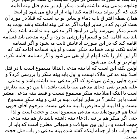
چنانچه مدعی بینه نداشته باشد، منکر باید بر عدم قتل بینه اقامه
کند، که اگر بتواند بینه اقامه کند اتهام از او دفع می‌شود (و اینجا
همان نقطه افتراق باب دماء و سایر ابواب است که قبلا در مورد آن
بحث کردیم که در سایر ابواب اگر مدعی بینه نداشته باشد نوبت به
قسم منکر می‌رسد ولی در اینجا اگر مدعی بینه نداشته باشد منکر
باید بینه اقامه کند و قسم او ارزشی ندارد) و گرنه مدعی باید قسامه
اقامه کند که در این صورت ادعایش ثابت می‌شود و اگر قسامه
اقامه نکند، نوبت قسامه منکر است و او باید قسامه اقامه کند که
اگر این کار را بکند اتهام از او نفی می‌شود و اگر قسامه اقامه نکرد،
اتهام بر او ثابت می‌شود.
اولین نکته این است که آیا بینه مدعی ابتدائا مسموع است یا در قتل
اصلا بینه مدعی ملاک نیست و اول باید بینه منکر را بررسی کرد؟ و
ثمره جایی روشن می‌شود که اگر مدعی بینه داشته باشد و مدعی
علیه هم بر نفی ادعای مدعی بینه داشته باشد، آیا بین دو بینه تعارض
است یا اینکه اصلا بینه منکر مسموع نیست و فقط بینه مدعی معتبر
است یا بر عکس؟ در سایر ابواب، بینه بر نفی و بینه منکر مسموع
نیست و لذا بینه او معارض با بینه مدعی نیست. مرحوم آقای خویی
اینجا هم فرموده‌اند بینه مدعی مسموع است و حجت است و لذا
حتی اگر منکر هم بر نفی ادعاء بینه داشته باشد باز هم بینه مدعی
حجت است و در این بین سوالات و شبهاتی مطرح است که باید از
آنها جواب داد از جمله اینکه گفته شده بینه مدعی در باب قتل حجت
نیست.