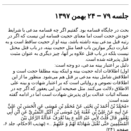
جلسه ۷۹ – ۲۴ بهمن ۱۳۹۷
بحث در جایگاه قسامه بود. گفتیم اگر چه قسامه مدعی با شرایط
خودش حجت است اما معنای حجیت قسامه این نیست که اگر در
رتبه قبل مدعی بینه داشته باشد، بینه او از حجیت ساقط است و به
عبارت دیگر موازین باب قضا مثل حجیت بینه، در باب قتل مختل
نیست بلکه در باب قتل علاوه بر آنها، چیز دیگری به عنوان مثبت
قتل پذیرفته شده است.
دلیل بر اعتبار بینه مدعی، دو وجه است:
اول)‌ اطلاقات ادله حجیت بینه و اینکه بینه مطلقا حجت است و
اطلاقش شامل بینه مدعی بر قتل هم می‌شود. منظور ما از این
اطلاقات نصوص و روایاتی است که بر اعتبار شهادت و بینه علی
الاطلاق دلالت می‌کنند. مثل صحیحه ابن ابی یعفور که اگر چه در
مساله اثبات عدالت برای پذیرش شهادت است اما در ادامه گفته
شده است:
«مُحَمَّدُ بْنُ أَحْمَدَ بْنِ يَحْيَى عَنْ مُحَمَّدِ بْنِ مُوسَى عَنِ الْحَسَنِ بْنِ عَلِيٍّ
عَنْ أَبِيهِ عَنْ عَلِيِّ بْنِ عُقْبَةَ عَنْ مُوسَى بْنِ أُكَيْلٍ النُّمَيْرِيِّ عَنِ ابْنِ أَبِي
يَعْفُورٍ قَالَ قُلْتُ لِأَبِي عَبْدِ اللَّهِ ع بِمَا تُعْرَفُ عَدَالَةُ الرَّجُلِ بَيْنَ
الْمُسْلِمِينَ حَتَّى تُقْبَلَ شَهَادَتُهُ لَهُمْ وَ عَلَيْهِمْ …» (تهذیب الاحکام، جلد ۶،
صفحه ۲۴۱)