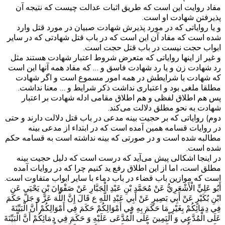
مفاد روایت این است که طریق اثبات عدالت چیست که نتیجه آن
پذیرفتن شهادت او است.
و یا روایاتی که در مورد پذیرش شهادت صبیان در مورد قتل وارد
شده است که مفاد آن این است که در باب قتل شهادتی که در سایر
ابواب حجت نیست در باب قتل حجت است.
و غیر از اینها روایاتی که متعرض شروط اعتبار شهادت هستند مثل
رد شهادت زن و یا رد شهادت فاسق و … که مفاد همه آنها این است
که شهادت با شرایطش در همه امور مسموع است و اگر شهادت
مطلقا ملغی بود و اعتباری نداشت ذکر شرایط و … معنا نداشت.
پس هم اطلاق لفظی و هم اطلاق مقامی ادله شهادت بر اعتبار
شهادت به نحو مطلق دلالت می‌کند.
دوم) روایاتی که بر حجیت بینه مدعی در باب قتل دلالت دارند و حتی
در روایات قسامه همین آمده است که در ابتداء از مدعی بینه
مطالبه شده است و در صورتی که بینه نداشته است به قسامه حکم
شده است.
در اینجا اشکالی پیش می‌آید که درست است که دلیل حجیت بینه
مطلق است، اما از این اطلاق رفع ید کنیم چرا که در روایات آمده
است که موازین باب قضاء در باب دماء با سایر ابواب متفاوت است.
أَبُو عَلِيٍّ الْأَشْعَرِيُّ عَنْ مُحَمَّدِ بْنِ عَبْدِ الْجَبَّارِ عَنْ صَفْوَانَ بْنِ يَحْيَى عَنِ
ابْنِ بُكَيْرٍ‌ عَنْ أَبِي بَصِيرٍ عَنْ أَبِي عَبْدِ اللَّهِ ع قَالَ إِنَّ اللَّهَ عَزَّ وَ جَلَّ حَكَمَ
فِي دِمَائِكُمْ بِغَيْرِ مَا حَكَمَ بِهِ فِي أَمْوَالِكُمْ حَكَمَ فِي أَمْوَالِكُمْ أَنَّ الْبَيِّنَةَ
عَلَى الْمُدَّعِي وَ الْيَمِينَ عَلَى الْمُدَّعَى عَلَيْهِ وَ حَكَمَ فِي دِمَائِكُمْ أَنَّ الْبَيِّنَةَ