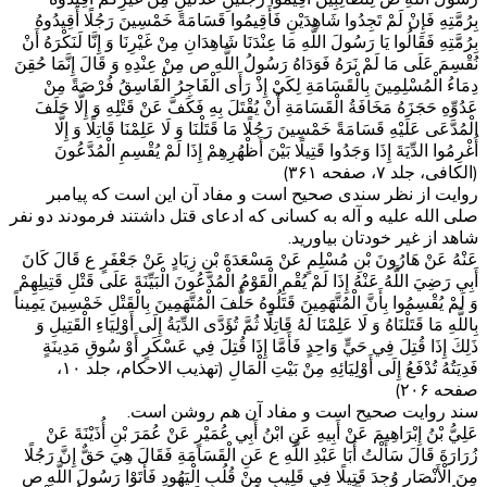
بِرُمَّتِهِ فَإِنْ لَمْ تَجِدُوا شَاهِدَيْنِ فَأَقِيمُوا قَسَامَةً خَمْسِينَ رَجُلًا أَقِيدُوهُ
بِرُمَّتِهِ فَقَالُوا يَا رَسُولَ اللَّهِ مَا عِنْدَنَا شَاهِدَانِ مِنْ غَيْرِنَا وَ إِنَّا لَنَكْرَهُ أَنْ
نُقْسِمَ عَلَى مَا لَمْ نَرَهُ فَوَدَاهُ رَسُولُ اللَّهِ ص مِنْ عِنْدِهِ وَ قَالَ إِنَّمَا حُقِنَ
دِمَاءُ الْمُسْلِمِينَ بِالْقَسَامَةِ لِكَيْ إِذْ رَأَى الْفَاجِرُ الْفَاسِقُ فُرْصَةً مِنْ
عَدُوِّهِ حَجَزَهُ مَخَافَةُ الْقَسَامَةِ أَنْ يُقْتَلَ بِهِ فَكَفَّ عَنْ قَتْلِهِ وَ إِلَّا حَلَفَ
الْمُدَّعَى عَلَيْهِ قَسَامَةً خَمْسِينَ رَجُلًا مَا قَتَلْنَا وَ لَا عَلِمْنَا قَاتِلًا وَ إِلَّا
أُغْرِمُوا الدِّيَةَ إِذَا وَجَدُوا قَتِيلًا بَيْنَ أَظْهُرِهِمْ إِذَا لَمْ يُقْسِمِ الْمُدَّعُونَ‌
(الکافی، جلد ۷، صفحه ۳۶۱)
روایت از نظر سندی صحیح است و مفاد آن این است که پیامبر
صلی الله علیه و آله به کسانی که ادعای قتل داشتند فرمودند دو نفر
شاهد از غیر خودتان بیاورید.
عَنْهُ عَنْ هَارُونَ بْنِ مُسْلِمٍ عَنْ مَسْعَدَةَ بْنِ زِيَادٍ عَنْ جَعْفَرٍ ع قَالَ كَانَ
أَبِي رَضِيَ اللَّهُ عَنْهُ إِذَا لَمْ يُقْمِ الْقَوْمُ الْمُدَّعُونَ الْبَيِّنَةَ عَلَى قَتْلِ قَتِيلِهِمْ
وَ لَمْ يُقْسِمُوا بِأَنَّ الْمُتَّهَمِينَ قَتَلُوهُ حَلَّفَ الْمُتَّهَمِينَ بِالْقَتْلِ خَمْسِينَ يَمِيناً
بِاللَّهِ مَا قَتَلْنَاهُ وَ لَا عَلِمْنَا لَهُ قَاتِلًا ثُمَّ تُؤَدَّى الدِّيَةُ إِلَى أَوْلِيَاءِ الْقَتِيلِ وَ
ذَلِكَ إِذَا قُتِلَ فِي حَيٍّ وَاحِدٍ فَأَمَّا إِذَا قُتِلَ فِي عَسْكَرٍ أَوْ سُوقِ مَدِينَةٍ
فَدِيَتُهُ تُدْفَعُ إِلَى أَوْلِيَائِهِ مِنْ بَيْتِ الْمَالِ‌ (تهذیب الاحکام، جلد ۱۰،
صفحه ۲۰۶)
سند روایت صحیح است و مفاد آن هم روشن است.
عَلِيُّ بْنُ إِبْرَاهِيمَ عَنْ أَبِيهِ عَنِ ابْنُ أَبِي عُمَيْرٍ عَنْ عُمَرَ بْنِ أُذَيْنَةَ عَنْ
زُرَارَةَ قَالَ سَأَلْتُ أَبَا عَبْدِ اللَّهِ ع عَنِ الْقَسَامَةِ فَقَالَ هِيَ حَقٌّ إِنَّ رَجُلًا
مِنَ الْأَنْصَارِ وُجِدَ قَتِيلًا فِي قَلِيبٍ مِنْ قُلُبِ الْيَهُودِ فَأَتَوْا رَسُولَ اللَّهِ ص