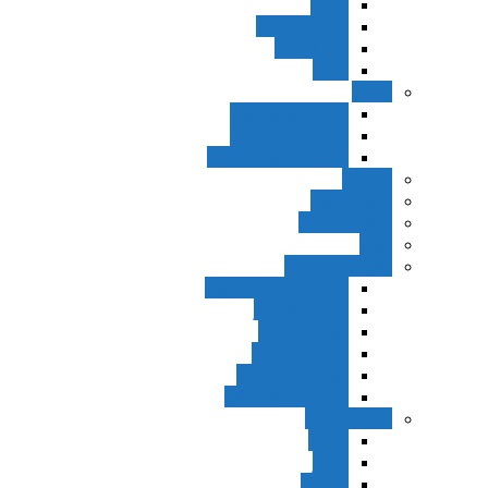
اجزاء
مقدمه واجب
مساله ضد
ترتب
نواهی
ماده و صیغه نهی
اجتماع امر و نهی
اقتضاء النهی للفساد
مفاهیم
عام و خاص
مطلق و مقید
قطع
ظنون و امارات
مقدمات مباحث ظن
حجیت ظواهر
حجیت اجماع
حجیت شهرت
حجیت خبر واحد
حجیت مطلق ظن
اصول عملیه
برائت
تخییر
احتیاط