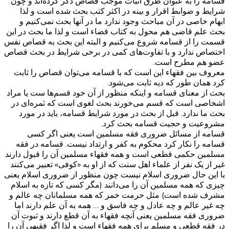
قسامه را به عنوان طرق اثبات موجب قصاص ذکر کرده‌اند و چون
شرایط و ضوابط اقرار و بینه در اکثر کتب بحث شده است و لذا
ابهام خاصی در آن مباحث وجود ندارد ما در آنها بحث نمی‌کنیم و
بحث علم قاضی هم محول به کتاب قضاء است و لذا ما بحث در این
قسمت را از قسامه شروع می‌کنیم و البته این بحث به قصاص نفس
اختصاص ندارد و با تفاوت‌های کمی در برخی شرایط در بحث قصاص
عضو هم مطرح است.
معروف بین فقهاء این است که با قسامه می‌توان قصاص را ثابت
کرد همان طور که دیه ثابت می‌شود.
بحث از معنای قسامه و اینکه منظور از آن خود قسم‌ها ست یا مراد
اشخاصی است که قسم می‌خورند بحث لغوی است که ثمره‌ای در
بحث ما ندارد. قبل از بحث در مورد شرایط قسامه، باید در مورد
مشروعیت و حجیت قسامه بحث کرد.
قسامه از مسائل ضروری فقه مسلمین است یعنی اگر کسی
قسامه را نکار کرد محکوم به کفر و ارتداد نیست. قسامه در فقه
مسلمین حکمی قطعی است و همه فقهاء مسلمین آن را قبول دارند
غیر از یک نفر از علماء اهل سنت که از او به «کوفی» تعبیر می‌کنند
با این حال ضروری اسلام نیست چون منظور از ضروری اسلام یعنی
چیزی که همه مسلمین آن را می‌دانند (مگر کسی که تازه به اسلام
مشرف شده است) مثل حرمت خمر که همه مسلمانان چه عالم و
چه غیر عالم و چه عادل و چه فاسق و … همه به آن علم دارند اما
ضروری فقه مسلمین یعنی آنچه فقهاء به آن قطع دارند و ثبوت آن
در فقه قطعی و مسلم برای همه فقهاء است و لذا اگر فقیهی آن را