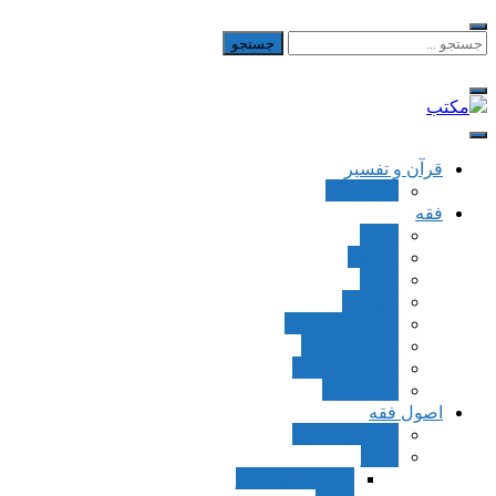
Skip
to
جستجو
برای:
content
مکتب
یادداشت‌های رضا اسکندری
قرآن و تفسیر
بطن قرآن
فقه
اجاره
قصاص
قضاء
شهادات
تصحیح معاملات
قسمت اموال
مسائل پزشکی
فقه العقود
اصول فقه
مقدمات اصول
اوامر
ماده و صیغه امر