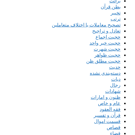
برائت
بطن قرآن
تخییر
ترتب
تصحیح معاملات با اختلاف متعاملین
تعادل و تراجیح
حجیت اجماع
حجیت خبر واحد
حجیت شهرت
حجیت ظواهر
حجیت مطلق ظن
حدیث
دسته‌بندی نشده
دیات
رجال
شهادات
ظنون و امارات
عام و خاص
فقه العقود
قرآن و تفسیر
قسمت اموال
قصاص
قضاء