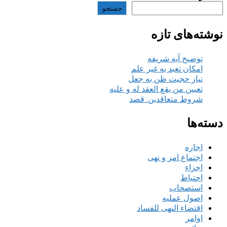
جستجو
نوشته‌های تازه
توضیح آیه شریفه
امکان تعبد به غیر علم
نیاز حجیت ظن به جعل
تعیین من یقع العقد له و علیه
شروط متعاقدین: قصد
دسته‌ها
اجاره
اجتماع امر و نهی
اجزاء
احتیاط
استصحاب
اصول عملیه
اقتضاء النهی للفساد
اوامر