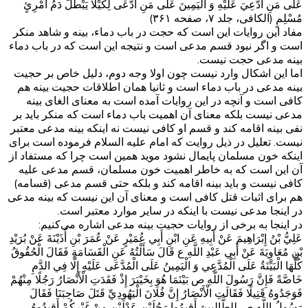
عَلَى مَنِ ادُّعِيَ عَلَيْهِ وَ الْيَمِينَ عَلَى مَنِ ادَّعَى لِكَيْلَا يَبْطُلَ دَمُ امْرِئٍ
مُسْلِمٍ‌ (الکافی، جلد ۷، صفحه ۳۶۱)
مفاد این روایات این است که حجت در باب دماء، بینه و شاهد منکر
است و اگر نبود قسم مدعی است و نتیجه این است که در باب دماء
بینه مدعی حجت نیست.
اما این اشکال وارد نیست چون اولا وجه دوم، دلیل خاص بر حجیت
بینه مدعی در باب دماء است و ثانیا همان اطلاقات حجیت بینه هم
کافی است و آنچه در این روایات آمده است به معنای الغای بینه
مدعی نیست بلکه معنای آن اهمیت باب دماء است که منکر باید بر
نفی بینه اقامه کند و قسم او کافی نیست نه اینکه بینه مدعی معتبر
نیست. تعلیل در ذیل روایت که امام علیه السلام فرموده است برای
اینکه خون مسلمان پایمال نشود موید همین است چرا که مستفاد از
آن این است که به خاطر اهمیت خون مسلمان، قسم مدعی علیه
کافی نیست و باید بینه اقامه کند و بلکه حتی قسم مدعی (قسامه)
هم برای اثبات قتل کافی است و معنای آن این نیست که بینه مدعی
در اینجا مدعی نیست با اینکه در سایر موارد معتبر است.
در اینجا به برخی از روایات حجیت بینه مدعی اشاره می‌کنیم:
عَلِيُّ بْنُ إِبْرَاهِيمَ عَنْ أَبِيهِ عَنِ ابْنِ أَبِي عُمَيْرٍ عَنْ عُمَرَ بْنِ أُذَيْنَةَ عَنْ بُرَيْدِ
بْنِ مُعَاوِيَةَ عَنْ أَبِي عَبْدِ اللَّهِ ع قَالَ سَأَلْتُهُ عَنِ الْقَسَامَةِ فَقَالَ الْحُقُوقُ
كُلُّهَا الْبَيِّنَةُ عَلَى الْمُدَّعِي وَ الْيَمِينُ عَلَى الْمُدَّعَى عَلَيْهِ إِلَّا فِي الدَّمِ
خَاصَّةً فَإِنَّ رَسُولَ اللَّهِ ص بَيْنَمَا هُوَ بِخَيْبَرَ إِذْ فَقَدَتِ الْأَنْصَارُ رَجُلًا مِنْهُمْ
فَوَجَدُوهُ قَتِيلًا فَقَالَتِ الْأَنْصَارُ إِنَّ فُلَانَ الْيَهُودِيِّ قَتَلَ صَاحِبَنَا فَقَالَ
رَسُولُ اللَّهِ ص لِلطَّالِبِينَ أَقِيمُوا رَجُلَيْنِ عَدْلَيْنِ مِنْ غَيْرِكُمْ أَقِيدُوهُ