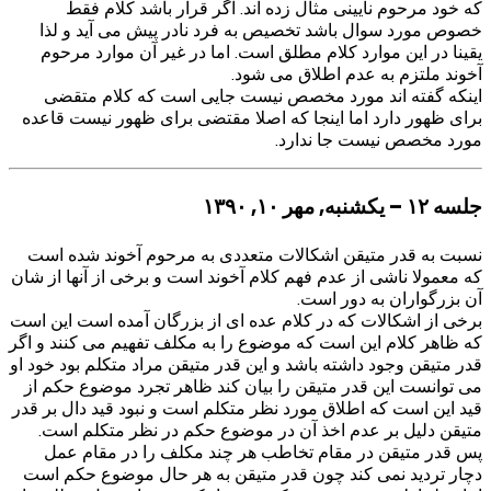
که خود مرحوم نایینی مثال زده اند. اگر قرار باشد کلام فقط
خصوص مورد سوال باشد تخصیص به فرد نادر پیش می آید و لذا
یقینا در این موارد کلام مطلق است. اما در غیر آن موارد مرحوم
آخوند ملتزم به عدم اطلاق می شود.
اینکه گفته اند مورد مخصص نیست جایی است که کلام متقضی
برای ظهور دارد اما اینجا که اصلا مقتضی برای ظهور نیست قاعده
مورد مخصص نیست جا ندارد.
جلسه ۱۲ – یکشنبه, مهر ۱۰, ۱۳۹۰
نسبت به قدر متیقن اشکالات متعددی به مرحوم آخوند شده است
که معمولا ناشی از عدم فهم کلام آخوند است و برخی از آنها از شان
آن بزرگواران به دور است.
برخی از اشکالات که در کلام عده ای از بزرگان آمده است این است
که ظاهر کلام این است که موضوع را به مکلف تفهیم می کنند و اگر
قدر متیقن وجود داشته باشد و این قدر متیقن مراد متکلم بود خود او
می توانست این قدر متیقن را بیان کند ظاهر تجرد موضوع حکم از
قید این است که اطلاق مورد نظر متکلم است و نبود قید دال بر قدر
متیقن دلیل بر عدم اخذ آن در موضوع حکم در نظر متکلم است.
پس قدر متیقن در مقام تخاطب هر چند مکلف را در مقام عمل
دچار تردید نمی کند چون قدر متیقن به هر حال موضوع حکم است