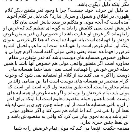
مگر اینکه دلیل دیگری باشد.
اما دلیل این حرف آخوند چیست؟ چرا با وجود قدر متیقن دیگر کلام
ظهوری در اطلاق و شمول و سریان ندارد؟ یک دلیل در کلام آخوند
آمده است که آنچه مولی و متکلم در صدد بیانش است بیان کل
غرضش است یعنی کلامش را باید به گونه ای تنظیم کند که غرض او
را بفهماند اگر غرض او عبارت باشد از خصوص این قدر متیقن غرض
خودش را فهمانده است بله نفهمانده است که هذا کل غرضی. عنوان
اینکه این تمام غرض است را نفهمانده است اما ما هو بالحمل الشایع
غرض را فهمانده است. یعنی وقتی مولی گفته است اکرم جیرانی و
منظور خصوص همسایه های دوست باشد که قدر متیقن در مقام
محاوره است اگر منظور واقعی مولی هم خصوص آنها باشد با همین
جمله غرض خودش را فهمانده است یعنی شما حتما همسایه های
دوست را اکرام می کنید بله از کلام او استفاده نمی شود که وجوب
اکرام منحصر در همسایه های دوست است اما این مقامی زائد بر
مقام محاوره است. آنچه طبق مقدمه اول لازم است این است که
مولی باید تمام غرضش را برساند و اگر همه غرض او همسایه های
دوست باشد با همین جمله مقصود معلوم است اما اینکه برای اعم
از آن و باقی همسایه ها ست از این جمله چنین چیزی بر نمی آید بله
لفظ آن را نفی نمی کند اما اثبات هم نمی کند و اگر منظور مولی
اعم باشد باید به نحوی بیان می کرد که وافی به مقصودش باشد و
این لفظ چنین چیزی ندارد.
مقدمه حکمت اقتضا می کند که مولی تمام غرضش را به شما