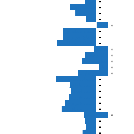
اجزاء
مقدمه واجب
مساله ضد
ترتب
نواهی
ماده و صیغه نهی
اجتماع امر و نهی
اقتضاء النهی للفساد
مفاهیم
عام و خاص
مطلق و مقید
قطع
ظنون و امارات
مقدمات مباحث ظن
حجیت ظواهر
حجیت اجماع
حجیت شهرت
حجیت خبر واحد
حجیت مطلق ظن
اصول عملیه
برائت
تخییر
احتیاط