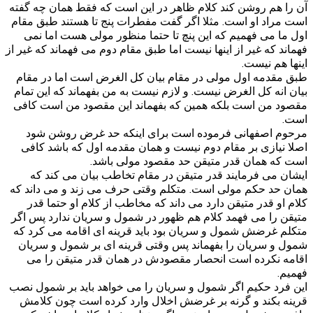
آن را هم روشن کند کلام ظاهر در این است که فقط همان چه گفته
است مراد او است. مثلا اگر گفت مفطرات پنج تا هستند طبق مقام
اول ما می فهمیم که این پنچ تا حتما منظور مولی هست اما نمی
فهماند که غیر از اینها نیست اما طبق مقام دوم می فهماند که غیر از
اینها هم نیست.
طبق مقدمه اول مولی در مقام بیان کل الغرض است اما در مقام
بیان انه کل الغرض نیست. و لازم نیست به من بفهماند که این تمام
مقصود من است بلکه همین که بفهماند این مقصود من است کافی
است.
مرحوم اصفهانی فرموده است برای اینکه حد غرض روشن شود
اصلا نیازی بر مقام دوم نیست و همان مقدمه اول که باشد کافی
است که همان قدر متیقن حد مقصود مولی باشد.
ایشان می فرمایند قدر متیقن در مقام تخاطب بیان می کند که
همان حد حکم مولی است. متکلم وقتی حرف می زند و می داند که
کلام او قدر متیقن دارد می داند که مخاطب از کلام او حتما قدر
متیقن را می فهمد کلام هم ظهور در شمول و سریان ندارد پس اگر
متکلم غرضش شمول و سریان بود باید قرینه ای اقامه می کرد که
شمول و سریان را بفهماند پس وقتی قرینه ای بر شمول و سریان
اقامه نکرده است انحصار مقصودش در همان قدر متیقن را می
فهمیم.
این فرد حکیم اگر شمول و سریان را می خواهد باید بر شمول نصب
قرینه بکند و گرنه بر غرضش اخلال وارد کرده است چون کلامش