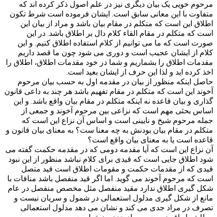
مرحوم خویی یک بیان دیگری نیز در علم اصول ذکر کرده اند که
متفاوت با این معانی سابق است. ایشان فرموده است شرط تکون
اطلاق این است که متکلم در مقام بیان باشد و مراد از بیان این
است که متکلم در مقام القاء کلام دال بر اطلاق باشد. در این
صورت است که ما می توانیم از کلام استفاده اطلاق کنیم. و این
کلام از ایشان عجیب است و دوری می شود چون ما قصد داریم
مقدمات اطلاق را بشماریم و شما در خود مقدمات اطلاق، اطلاق را
اخذ کرده اید و لذا این حرف از ایشان بعید است.
حاصل اینکه منظور از بیان در مقدمه اول به حسب بیان مرحوم
آخوند این است که متکلم در مقام تفهیم باشد هر چند به داعی قانون
گذاری و بیان قاعده نه اینکه متکلم در مقام بیان واقع باشد. و این
اساس بحثی مهم است که نزاعی بین مرحوم آخوند و جمعی از
جمله مرحوم شیخ و نایینی است و اساس آن نزاع این است که
متکلم در مقام بیان بودنش به چه معنا ست؟ به معنای بیان قانون و
قاعده است یا به معنای بیان واقع است؟
آن نزاع این است که آیا مقدمه دومی که در مقدمه حکمت گفته می
شود اطلاق جایی است که قیدی برای کلام نباشد منظور از این نبود
قیدی که از مقدمات حکمت و مقومات اطلاق است قید متصل
است که مرحوم آخوند می گوید. اما اگر قید منفصل باشد منافات با
شکل گیری اطلاق ندارد مقید منفصل مثل مخصص منفصل در عام
مانع از شکل گیری مدلول استعمالی در شمول و سریان نیست و
تصرف در مراد جدی می کند و نشان می دهد مدلول استعمالی
مطابق با واقع نیست و مراد جدی ضیق است.