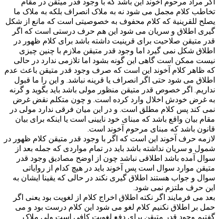
اگر مراد مرحوم آخوند این باشد که با وجود قدر میتقن در مقام
تخاطب کلام مجمل می شود نه به ملاک انصراف بلکه به ملاک ما
یصلح للقرینیة که کلام محفوف به خصوصیتی است که مانع از شکل
گیری اطلاق و سریان می شود این هم حرف درستی است که اگر
قدر متیقن صلاحیت برای قرینیت داشته باشد برای کلام ظهور در
اطلاق شکل نمی گیرد اما وجود قدر متیقن ملازم با چنین چیزی
نیست ممکن است گاهی این گونه بشود اما تلازمی ندارد در حالی
که ظاهر کلام آخوند این است که صرف وجود قدر متیقن باعث عدم
اطلاق می شود حتی اگر انصراف یا قرینه نباشد. و این را ما قبول
نداریم. اگر خصوص قدر متیقن منظور مولی باشد باید بگوید و گرنه
به غرض خودش اخلال وارد کرده است. و چون متکلم نقض غرض
نمی کند پس کلام مطلق است. و در این میان فرقی ندارد مولی در
مقام بیان واقع باشد که مبنای خود نایینی است یا اینکه برای بیان
قانون باشد که مبنای مرحوم آخوند است.
لازمه حرف آخوند این است که اگر با وجود قدر متیقن کلام ظهور در
شمول و سریان نداشته باشد باید در تمام مواردی که جمله بعد از
سوال آمده باشد اطلاقی نباشد چون از اوضح مصادیق وجود قدر
متیقن موارد سوال است پس آخوند باید در هیچ کدام از روایاتی
سوال و جواب هستند اطلاق گیری نکند در حالی که یقینا ایشان به
این حرف ملتزم نمی شود.
بعد می فرمایند اگر نکته اطلاق اخراج کلام از لغویت بود یعنی اگر
حمل بر اطلاق نکنیم کلام لغو می شود این کلام درست بود و می
گفتیم وجود قدر متیقن برای دفع لغویت کافی است ولی ملاک