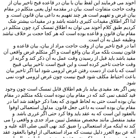
آخوند می فرمایند این لفظ بیان با بیان در قاعده قبح تاخیر بیان از
وقت حاجت متفاوت است. بیان در مقدمه اول یعنی متکلم در مقام
بیان غرض و تفهیم است هر چند تفهیم به داعی بیان قانون است. و
لذا اگر اطلاق مقیدات کثیری داشته باشد و در مقیدات بیشتر شک
کردیم طبق کلام آخوند می توان به اطلاق تمسک کرد چون متکلم در
مقام بیان قانون و قاعده بوده است که هر کجا حجت بر خلاف نباشد
وظیفه عمل به آن است.
اما در قبح تاخیر بیان از وقت حاجت مراد از بیان، بیان قاعده و
قانون نیست بلکه مراد بیان واقع است و اگر متکلم غرض واقعی آن
مقید باشد باید قبل از رسیدن وقت عمل به آن ذکر کند و گرنه از
وقت حاجت تاخیر کرده است و این قبیح است. تاخیر بیانی قبیح
است که باعث از دست رفتن غرض لزومی شود اما اگر تاخیر بیان
باعث احتیاط مکلف شود قبیح نیست چون غرض لزومی فوت نمی
شود.
پس اگر بعد مقیدی بیاید باز هم اطلاق قابل تمسک است چون وجود
قید کشف نمی کند که در مقام بیان نبوده است بلکه متکلم در مقام
بیان بوده است حتی به لحاظ قیودی که بعدا ذکر خواهند شد اما در
مقام بیان بوده است به داعی جعل قانون. مدلول استعمالی اوفوا
بالعقود این است که به عقد باید وفا کرد حتی اگر غرری باشد. و
مقید منفصل مانند مخصص منفصل تبیین مراد جدی و واقعی را می
کند نه اینکه مراد استعمالی را ضیق کند. نهی النبی صلی الله علیه و
آله عن بیع الغرر دلیل نیست که مراد استعمالی از اوفوا بالعقود عقد
غیر غرری بوده است بلکه حتی عقد غرری هم مراد استعمالی است