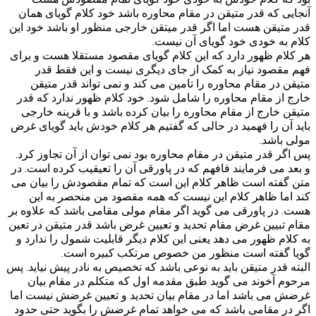
آنجایی که قدر متیقن در مقام محاوره باشد خود کلام گویای همان
قدر متیقن هست اما اگر قدر میتقن خارجی منظور او باشد خود این
کلام به خودی خود گویای آن نیست.
هر کلام ظهور دارد که این کلام گویای مقصود مستقلا هست و برای
فهم مقصود نیاز به کمک از جای دیگری نیست و این فقط قدر
متیقن در مقام محاوره را تامین می کند و نمی تواند قدر متیقن
خارج از مقام محاوره را شامل شود. خود کلام ظهور ندارد که قدر
متیقن خارج از مقام محاوره را بیان کرده باشد و با قرینه خارجی
باید آن را فهمید در حالی که گفتیم هر کلام خودش باید گویای غرض
مولی باشد.
پس اگر قدر متیقن در مقام محاوره بود نمی توان از آن تجاوز کرد.
و بعد می فرمایند فافهم که در پاورقی آن را تعیقیب کرده است. در
متن گفته است ظاهر کلام این است که تمام مقصودش را بیان می
کند اما ظاهر کلام این نیست که همه مقصود من منحصر به این
هست. در پاورقی می گوید اگر مقام مولی مقامی باشد که علاوه بر
مقام تبیین غرض مقام تحدید و تعیین غرض باشد قدر متیقن در تعین
به کلام ظهور می دهد یعنی این کلام دیگر قابلیت شمول را ندارد و
گویا گفته است منظور من خصوص مرتکب کبیره است.
البته قدر متیقن باید به نوعی باشد که تخصیص به نادر پیش نیاید. پس
مرحوم آخوند می گوید طبق مقدمه اول که متکلم در مقام بیان
غرضش می باشد اما در مقام بیان تحدید و تعیین غرضش نیست اما
اگر در مقامی باشد که می خواهد تمام غرضش را بگوید حتی حدود