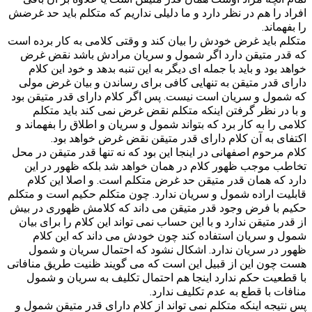
افراد را هم در نظر دارد و ما دلیلی نداریم که متکلم باید حد غرضش
را بفهماند.
متکلم باید غرض خودش را بیان کند و وقتی کلامی به کار برده است
که قدر متیقن دارد اگر شمول و سریان مرادش باشد نقض غرض
خواهد بود و باید با جمله ای دیگر به این تنبه بدهد و خود این کلام
دارای قدر متیقن به تنهایی کافی برای رساندن و بیان غرض مولی
که شمول و سریان است نیست. پس اگر کلام دارای قدر متیقن بود
و با در نظر گرفتن اینکه متکلم نقض غرض نمی کند باید متکلم
کلامی را به کار برد که بتواند شمول و سریان و اطلاق را بفهماند و
اکتفای به آن کلام دارای قدر متیقن نقض غرض خواهد بود.
کلام مرحوم اصفهانی در اینجا این بود که نه تنها قدر متیقن در محل
تخاطب موجب ظهور کلام در همان خواهد شد بلکه ظهور در این
دارد که همان قدر متیقن حد غرض متکلم است. و اصلا این کلام
قابلیت اراده شمول و سریان ندارد. چون متکلم حکیم است و متکلم
حکیم با فرض وجود قدر متیقن می داند که کلامش ظهوری در بیش
از قدر متیقن ندارد و با این حساب نمی تواند این کلام را برای بیان
شمول و سریان استفاده کند چون خودش می داند که این کلام
ظهور در سریان ندارد. اشکال نشود که احتمال سریان و شمول
هست چون این از قبیل این است که می گویند ظنیت طریق منافاتی
با قطعیت حکم ندارد اینجا هم احتمال تکلیف به سریان و شمول
منافات با قطع به عدم تکلیف ندارد.
پس نتیجه اینکه متکلم نمی تواند از کلام دارای قدر متیقن شمول و