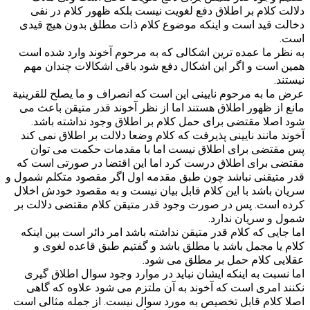
دلالت کلام بر اطلاق دفع لغویت نیست بلکه ظهور کلام در نفی
دخالت قید است و اینکه موضوع کلام ذات مطلق بدون هیچ قیدی
است.
به نظر ما عمده ترین اشکالی که به مرحوم آخوند وارد شده است
همین است و اگر این اشکال دفع شود باقی اشکالات چندان مهم
نیستند.
عرض ما به مرحوم نایینی این است که انصراف و ما یصلح للقرینیة
مانع از ظهور اطلاق هستند اما از نظر آخوند قدر متیقن باعث می
شود اصلا مقتضی برای حمل کلام بر اطلاق وجود نداشته باشد.
آخوند مانند نایینی پذیرفت که کلام وضعا دلالت بر اطلاق نمی کند
پس مقتضی برای اطلاق نیست اما با مقدمات حکمت می توان
مقتضی برای اطلاق درست کرد اما این اقتضا در صورتی است که
قدر متیقنی نباشد چون طبق مقدمه اول اگر مقصود متکلم شمول و
سریان باشد با این کلام قابل بیان نیست و به مقصود خودش اخلال
کرده است. پس در صورت وجود قدر متیقن کلام مقتضی دلالت بر
شمول و سریان ندارد.
اما جایی که کلام قدر متیقن نداشته باشد امر دائر است بین اینکه
کلام یا مجمل باشد یا مطلق باشد و گفتیم طبق قاعده لغوی و
عقلایی کلام حمل بر مطلق می شود.
اما نسبت به اینکه ایشان نباید در موارد وجود سوال اطلاق گیری
نکنند امری است که آخوند به آن ملتزم می شود علاوه که گاهی
اصلا کلام قابل تخصیص به مورد سوال نیست. از جمله مثالی است