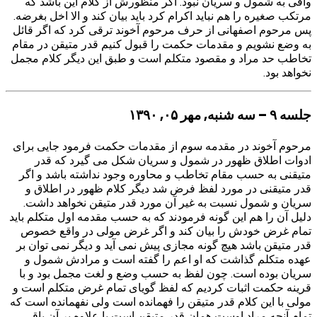
وافی به شمول و سریان نبود. اگر منظورش از کلام این باشد که
مرتکب صغیره را هم نباید اکرام کرد باید بیان کند و الا اخل بغرضه.
پس مرحوم اصفهانی از حرف مرحوم آخوند ترقی کرد که اگر قائل
به وضع نشویم و مقدمات حکمت را قبول کنیم قدر متیقن در مقام
تخاطب حد مراد و مقصود متکلم است و طبق این دیگر کلام مجمل
نخواهد بود.
جلسه ۹ – سه شنبه, مهر ۰۵, ۱۳۹۰
مرحوم آخوند در مقدمه سوم از مقدمات حکمت فرمود جایی برای
ادوات اطلاق ظهور در شمول و سریان شکل می گیرد که قدر
متیقنی به حسب مقام تخاطب و محاوره وجود نداشته باشد و اگر
قدر متیقنی در مورد لفظ فرض شد دیگر کلام ظهور در اطلاق و
سریان و شمول نسبت به غیر آن مورد قدر متیقن نخواهد داشت.
دلیل آن را هم این گونه فرمودند که به حسب مقدمه اول متکلم باید
تمام غرض خودش را بیان کند و اگر غرض مولی در واقع خصوص
قدر متیقن باشد هیچ گونه مجازی پیش نمی آید و دیگر نمی توان بر
عهده متکلم گذاشت که او اعم را گفته است و مرادش شمول و
سریان بوده است. چون لفظ به حسب وضع و لغت مجمل بود و با
قرینه حکمت اثبات کردیم که لفظ گویای تمام غرض متکلم است و
مولی با این کلام قدر متیقن را فهمانده است ولی نفهمانده است که
تمام آنچه مراد اوست همان قدر متیقن است یا علاوه بر آن باقی