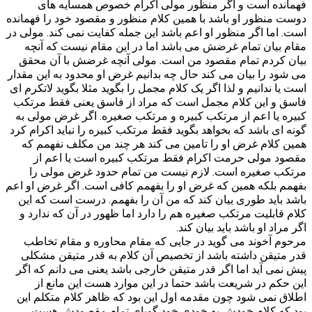
فهمانده است و اگر منظور مولی اکرام خصوص همسایه های
دوست منظور او باشد با همین کلام منظور و مقصود خود را فهمانده
است. اما اگر منظور او اعم باشد این جمله کفایت نمی کند. مولی در
مقام بیان تمام غرضش می باشد اما در این مقام نیست که آنچه
بیان کردم تمام مقصود من است. مولی آنچه غرضش با آن محقق
می شود را بیان می کند حال چه بدانیم غرض او محدود به این مقدار
است یا ندانیم و لذا اگر یک کلام مجمل را بگوید مثلا بگوید لاتکرم ای
فاسق و این کلام مجمل است که مراد از فاسق یعنی فقط مرتکب
کبیره یا اعم از مرتکب کبیره و مرتکب صغیره. اگر غرض مولی به
گونه ای باشد که بخواهد بگوید فقط مرتکب کبیره را نباید اکرام کرد
همین کلام غرض او را تامین می کند هر چند من مکلف نفهمم که
مقصود مولی حرمت اکرام فقط مرتکب کبیره است یا اعم از
مرتکب صغیره است. لازم نیست من تمام حدود غرض مولی را
بفهمم بلکه همین که غرض او را بفهمم کافی است. اگر غرض او اعم
باشد باید طوری بیان کند که من آن را بفهمم. درست است که این
کلام قابلیت مرتکب صغیره هم را دارد اما ظهور در آن که ندارد و
اگر مراد او باشد باید بیان کند.
مرحوم آخوند می گوید در جایی که مقام محاوره و مقام تخاطب
قدر متیقن داشته باشد از تخصیص آن کلام به قدر متیقن مشکلی
پیش نمی آید اما اگر قدر متیقن خارجی باشد یعنی می دانم که اگر
این حکم در شریعت باشد حتما در این موارد هست این مانع از
اطلاق نمی شود چون مقدمه اول این بود که ظاهر کلام متکلم این
بود که کلام خودش به خودی خود گویای تمام مقصودش هست