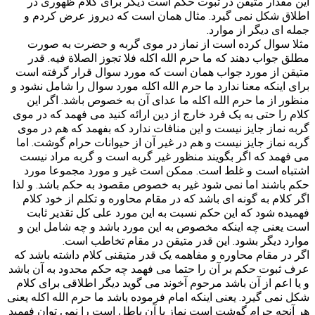
این مقدار متیقن در ثبوت حکم است دیگر برای کلام ظهوری در
اطلاق شکل نمی گیرد. مثال همان است که دیروز عرض کردم و
جمله ای دیگر از موارد.
مثلا سوال کرده است از نماز در موی گربه و حضرت به صورت
مطلق جواب دهند که ما حرم الله اکله فلا تجوز الصلاة فیه. قدر
متیقن از مورد جواب همان است که مورد سوال قرار گرفته است
برای اینکه معنا ندارد ما حرم الله اکله مورد سوال را شامل نشود و
منظور از ما حرم الله اکله ما عدای آن به خصوص باشد. اگر این
کلام را حتی به یک فرد خارج از دین ارائه کنید می فهمد که در موی
گربه نماز جایز نیست و این منافات ندارد که بفهمد که هم در موی
گربه نماز جایز نیست و هم در غیر آن از حیوانات حرام گوشت. اما
می فهمد که اگر بگویند منظور غیر گربه است و گربه مراد نیست
اشتباه است و غلط است. ممکن است غیر و مورد مجموعا مورد
حکم باشند اما نمی شود غیر به خصوص مقصود به حکم باشد. و لذا
اگر کلام به گونه ای باشد که در مقام محاوره و تکلم از خود کلام
فهمیده شود که این حکم نسبت به این مورد علی کل تقدیر ثابت
است یعنی چه اینکه مخصوص به این مورد باشد و چه شامل این و
موارد دیگر بشود. این قدر متیقن در مقام تخاطب است.
اگر در مقام محاوره و مفاهمه یک قدر متیقنی کلام داشته باشد که
عرف ثبوت حکم بر آن را حتما می فهمد چه حکم محدود به آن باشد
و یا اعم از آن باشد مرحوم آخوند می گوید دیگر اطلاقی برای کلام
شکل نمی گیرد. یعنی اینکه امام فرموده باشد ما حرم الله اکله یعنی
هر آنچه حرام گوشت است نماز با آن باطل است را نمی توان فهمید