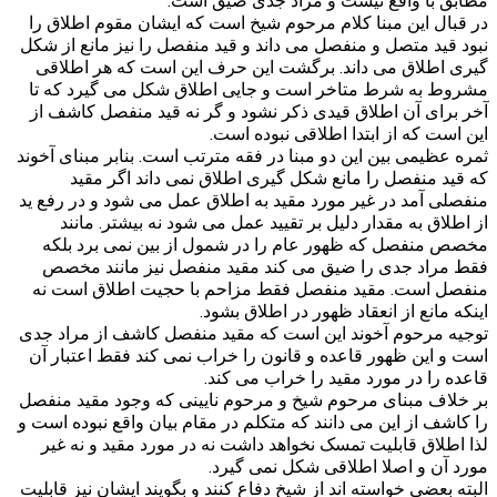
در قبال این مبنا کلام مرحوم شیخ است که ایشان مقوم اطلاق را
نبود قید متصل و منفصل می داند و قید منفصل را نیز مانع از شکل
گیری اطلاق می داند. برگشت این حرف این است که هر اطلاقی
مشروط به شرط متاخر است و جایی اطلاق شکل می گیرد که تا
آخر برای آن اطلاق قیدی ذکر نشود و گر نه قید منفصل کاشف از
این است که از ابتدا اطلاقی نبوده است.
ثمره عظیمی بین این دو مبنا در فقه مترتب است. بنابر مبنای آخوند
که قید منفصل را مانع شکل گیری اطلاق نمی داند اگر مقید
منفصلی آمد در غیر مورد مقید به اطلاق عمل می شود و در رفع ید
از اطلاق به مقدار دلیل بر تقیید عمل می شود نه بیشتر. مانند
مخصص منفصل که ظهور عام را در شمول از بین نمی برد بلکه
فقط مراد جدی را ضیق می کند مقید منفصل نیز مانند مخصص
منفصل است. مقید منفصل فقط مزاحم با حجیت اطلاق است نه
اینکه مانع از انعقاد ظهور در اطلاق بشود.
توجیه مرحوم آخوند این است که مقید منفصل کاشف از مراد جدی
است و این ظهور قاعده و قانون را خراب نمی کند فقط اعتبار آن
قاعده را در مورد مقید را خراب می کند.
بر خلاف مبنای مرحوم شیخ و مرحوم نایینی که وجود مقید منفصل
را کاشف از این می دانند که متکلم در مقام بیان واقع نبوده است و
لذا اطلاق قابلیت تمسک نخواهد داشت نه در مورد مقید و نه غیر
مورد آن و اصلا اطلاقی شکل نمی گیرد.
البته بعضی خواسته اند از شیخ دفاع کنند و بگویند ایشان نیز قابلیت