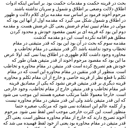
بحث در قرینه حکمت و مقدمات حکمت بود. بر اساس اینکه ادوات
اطلاق دلالت وضعی بر اطلاق و شمول و سریان نداشته باشند.
مرحوم آخوند فرمود بر اساس سه مقدمه برای کلام دلالت و ظهور
در اطلاق و شمول شکل می گیرد که مقدمه اول از آنها این بود که
مولی در مقام تبیین تمام غرضش یعنی کل غرضش هست. و مقدمه
دوم این بود که قرینه ای بر تعیین مقصود خودش و محدود کردن
مطلق هم اقامه نکرده است. این دو مقدمه گذشت.
مقدمه سوم که بحث در آن بود این بود که قدر متیقنی در مقام
تخطاب وجود نداشته باشد. اگر قدر متیقنی در مقام تخاطب و
محاوره وجود داشت کلام ظهوری در اطلاق پیدا نمی کند. اولا عرض
ما این بود که مقصود مرحوم آخوند از قدر متیقن همان طور که
خودش هم تصریح کرده است قدر متیقن در مقام محاوره و تخاطب
است. منظور از قدر متقین در مقام محاوره این است که در مقام
تکلم با قطع نظر از قرینه خاصی و خارج از آن مقام تکلم و محاوره
قرینه دیگری بر قدر متیقن فرض نشود که یکی از مصادیق قرینه
غیر مقام تخاطب و قدر متیقن خارج از مقام تخاطب، وجود خارجی
است. خارجا معمولا علما مرتکب صغیره هستند این موجب می شود
که این قدر متیقن باشد ولی این قدر متیقن در مقام محاوره نیست
و از کلمه عالم این استفاده نمی شود که مرتکب صغیره حتما
منظور است. این کثرت خارجی موجب انس لفظ نمی شود. مرحوم
آخوند تصریح دارند که خارج از مقام محاوره منظور است. یعنی اگر
قدر متیقن در مقام محاوره بود یعنی از خود لفظ فهمیده می شد که