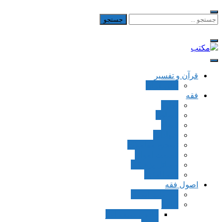
Skip
to
جستجو
برای:
content
مکتب
یادداشت‌های رضا اسکندری
قرآن و تفسیر
بطن قرآن
فقه
اجاره
قصاص
قضاء
شهادات
تصحیح معاملات
قسمت اموال
مسائل پزشکی
فقه العقود
اصول فقه
مقدمات اصول
اوامر
ماده و صیغه امر