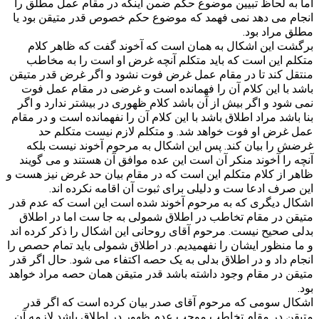
اما به لحاظ تبیین موضوع حکم ضمن اینکه در مقام عمل مطلق را
انجام می دهد نمی فهمد که موضوع حکم خصوص قدر متیقن بود یا
مطلق مراد بود.
برگشت این اشکال به همان است که آخوند گفت که ظاهر کلام
متکلم این است که باید متکلم آنچه غرض او است را به مخاطب
منتقل کند تا در مقام عمل غرض فوت نشود و اگر غرض قدر متیقن
باشد با این کلام آن را فهمانده است و غرضی در مقام عمل فوت
نمی شود و اگر بیش از آن باشد کلام ظهوری در بیشتر ندارد و اگر
بنا باشد مراد اطلاق باشد با این کلام آن را نفهمانده است و در مقام
عمل غرض او فوت خواهد شد. و متکلم لازم نیست متکلم حد
غرضش را بیان کند. پس این اشکال به مرحوم آخوند نیست بلکه
آنچه را آخوند منکر آن است این عده موافق آن هستند و می گویند
ظاهر از کلام متکلم این است که در مقام بیان حد غرض نیز هست و
این صرف ادعا ست و دلیلی برای ثبوت آن اقامه نکرده اند.
اشکال دیگری که به مرحوم آخوند شده است این است که عدم قدر
متیقن در مقام تخاطب در اطلاق شمولی به جا ست اما در اطلاق
بدلی صحیح نیست. مرحوم آقای روحانی این اشکال را ذکر کرده اند
و ما منظور ایشان را نفهمیدیم. در اطلاق شمولی باید تمام حصص را
انجام داد و در اطلاق بدلی به یک حصه اکتفاء می شود. حال اگر قدر
متیقن در مقام وجود داشته باشد قدر متیقن همان حصه مراد خواهد
بود.
اشکال سومی که مرحوم آقای صدر بیان کرده است که اگر قدر
متیقن در مقام تخاطب موجب عدم ظهور در اطلاق باشد لازمه آن