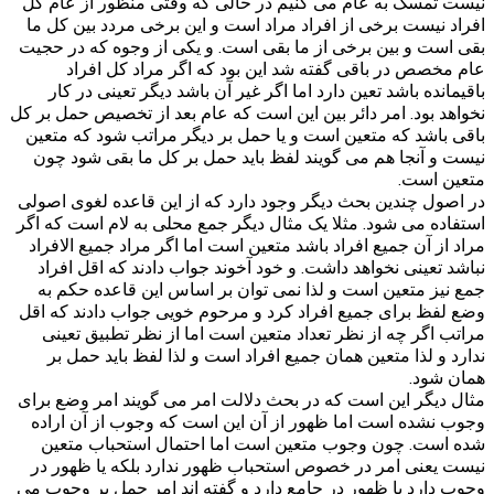
نیست تمسک به عام می کنیم در حالی که وقتی منظور از عام کل
افراد نیست برخی از افراد مراد است و این برخی مردد بین کل ما
بقی است و بین برخی از ما بقی است. و یکی از وجوه که در حجیت
عام مخصص در باقی گفته شد این بود که اگر مراد کل افراد
باقیمانده باشد تعین دارد اما اگر غیر آن باشد دیگر تعینی در کار
نخواهد بود. امر دائر بین این است که عام بعد از تخصیص حمل بر کل
باقی باشد که متعین است و یا حمل بر دیگر مراتب شود که متعین
نیست و آنجا هم می گویند لفظ باید حمل بر کل ما بقی شود چون
متعین است.
در اصول چندین بحث دیگر وجود دارد که از این قاعده لغوی اصولی
استفاده می شود. مثلا یک مثال دیگر جمع محلی به لام است که اگر
مراد از آن جمیع افراد باشد متعین است اما اگر مراد جمیع الافراد
نباشد تعینی نخواهد داشت. و خود آخوند جواب دادند که اقل افراد
جمع نیز متعین است و لذا نمی توان بر اساس این قاعده حکم به
وضع لفظ برای جمیع افراد کرد و مرحوم خویی جواب دادند که اقل
مراتب اگر چه از نظر تعداد متعین است اما از نظر تطبیق تعینی
ندارد و لذا متعین همان جمیع افراد است و لذا لفظ باید حمل بر
همان شود.
مثال دیگر این است که در بحث دلالت امر می گویند امر وضع برای
وجوب نشده است اما ظهور از آن این است که وجوب از آن اراده
شده است. چون وجوب متعین است اما احتمال استحباب متعین
نیست یعنی امر در خصوص استحباب ظهور ندارد بلکه یا ظهور در
وجوب دارد یا ظهور در جامع دارد و گفته اند امر حمل بر وجوب می