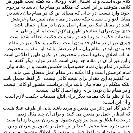
کلام بوده است. و لذا اشکال آقای روحانی که گفته است ظهور هر
کلامی متوقف بر این است که متکلم در مقام بیان باشد به مرحوم
آخوند وارد نیست. در حالی که معنای این که در مقام بیان باشد در
مقابل لغو و … نیست بلکه یعنی در مقام بیان تبیین تمام غرضش
باشد در مقابل اینکه در مقام اصل بیان یا در مقام اجمال باشد.
جدی بودن برای انعقاد هر ظهوری لازم است اما این ربطی به
مقدمات حکمت ندارد آنچه در مقدمات حکمت اضافه شده است
چیزی غیر از در مقام جد بودن است. متکلم باید علاوه بر در مقام
جد بودن باید در مقام بیان تمام غرضش باشد. این مقدمه مخصوص
به باب اطلاق و تقیید است و مخصوص در تکون ظهور اطلاقی است
و این غیر از آن در مقام جد بودن است که در موارد دیگر گفته اند.
متکلم در تمام بیان تمام خصوصیات حکمش هست و در مقام بیان
تمام غرضش است و لذا مکلف در مقام عمل معطل نمی ماند.
اما گفتیم به این مقدار برای نتیجه کافی نیست. اگر لفظ مجمل باشد
اینکه متکلم در مقام بیان باشد برای برداشت منظور او کافی نیست.
و در مقام بیان بودن برای رفع اجمال کافی نیست.
لذا از نظر ما یک مقدمه دیگر برای انتاج مقدمات حکمت لازم است
و آن این است:
۲. هر گاه امر دائر بین متعین و مردد باشد بنایی از طرف عقلا هست
که لفظ را حمل بر متعین می کنند. و برای آن چند مثال زدیم.
در بحث اطلاق و تقیید نیز چون شمول و سریان تعین دارد اما مقید
تعینی ندارد لفظ مجمل که دائر بین حمل بر شمول و سریان و بین
حمل بر مقید است لفظ حمل بر متعین که اطلاق و شمول و سریان