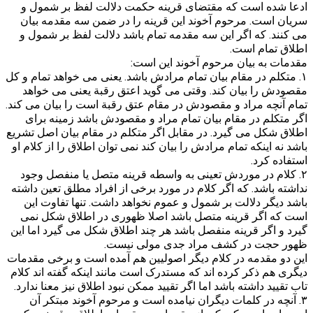
ادعا شده است که مقتضای قرینه حکمت دلالت لفظ بر شمول و
سریان است. مرحوم آخوند این قرینه را در ضمن سه مقدمه بیان
می کنند. که اگر این سه مقدمه تمام باشد دلالت لفظ بر شمول و
اطلاق تمام است.
مقدمات به بیان مرحوم آخوند این است:
۱. متکلم در مقام بیان تمام مرادش باشد. یعنی می خواهد تمام و کل
مقصودش را بیان کند. وقتی می گوید اعتق رقبة یعنی می خواهد
تمام آنچه مراد و مقصودش در مقام عتق رقبة است را بیان می کند.
اگر متکلم در مقام بیان تمام مراد و مقصودش باشد زمینه برای
اطلاق شکل می گیرد. در مقابل اگر متکلم در مقام بیان اصل تشریع
باشد نه اینکه تمام مرادش را بیان کند نمی توان اطلاق را از کلام او
استفاده کرد.
۲. کلام در موردش تعینی به واسطه قرینه متصل یا منفصل وجود
نداشته باشد. که اگر کلام در مورد برخی از افراد مطلق تعین داشته
باشد دیگر دلالت بر شمول و عموم نخواهد داشت. تنها تفاوت این
است که اگر قرینه متصل باشد اصلا ظهوری در اطلاق شکل نمی
گیرد و اگر قرینه منفصل باشد هر چند اطلاق شکل می گیرد اما این
ظهور حجت در کشف مراد جدی مولی نیست.
این دو مقدمه در کلام دیگر اصولیین هم آمده است و برخی مقدمات
دیگری هم ذکر کرده اند که مستدرک است مانند اینکه گفته اند کلام
تاب تقیید داشته باشد اما اگر تقیید ممکن نبود اطلاق نیز معنا ندارد.
۳. آنچه در کلمات دیگران نیامده است و مرحوم آخوند مبتکر آن