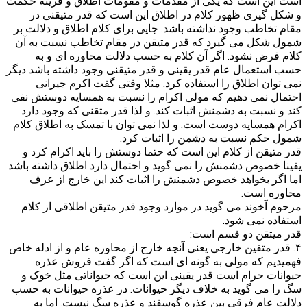
است این است که یکی از مقدمات و مقومات اطلاق و قرینه حکمت
و شکل گیری ظهور کلام در اطلاق این است که قدر متیقنی در
مقام تخاطب وجود نداشته باشد. جایی برای کلام اطلاق و دلالت بر
شمول شکل می گیرد که قدر متیقن در مقام تخاطب نسبت به آن
کلام فرض نشود. اگر آن کلام به حسب دلالت محاوره ای و به
حسب استعمال عام قدر یقینی و قدر متیقنی وجود داشته باشد دیگر
نمی توان اطلاق را استفاده کرد. مثلا وقتی گفت اکرم جیرانی
احتمال نمی دهیم که مولی اکرام را نسبت به همسایه دوستش نفی
کند و نسبت به دشمنش اثبات کند. و لذا قدر متقنی که وجود دارد
اکرام همسایه دوست است. و لذا نمی توان با تمسک به اطلاق کلام
شمول حکم نسبت به دشمن را اثبات کرد.
قدر متیقن از کلام این است که حتما دوستش را باید اکرام کرد و
یقینا خصوص دشمنش را نمی گوید و احتمال دارد اطلاق داشته باشد
اما اگر بخواهد خصوص دشمنش را اثبات کند این خارج از عرف
محاوره است.
مرحوم آخوند می گوید در موارد وجود قدر متیقن اطلاقی از کلام
استفاده نمی شود.
قدر میتقن دو قسم است:
۴. قدر متقین خارجی یعنی آنچه خارج از محاوره عام و از ادله خاص
فهمیدیم که مولی به گونه ای است که اگر گفت فروش عذره
حیوانات حرام است قدر یقینی این است که حیواناتی مثل خوک و
سگ را می گوید به خلاف دیگر حیوانات. در عذره حیوانات به حسب
دلالت عام فرقی بین عذره گوسفند و عذره سگ نیست. اما به