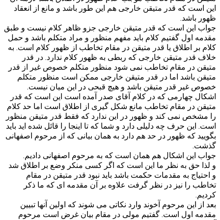
این است که قدر متیقن خارجی هم این طور باشد و مانع از انعقاد
ظهور باشد.
جواب این است که قدر متیقن خارجی جزو ظاهر کلام نیست و طبق
مقدمه اول گفتیم کلام باید مفهم منظور و مراد متکلم باشد و حمل
کلام بر اطلاق یا قدر متیقن در مقام تخاطب از ظهور کلام است. به
خلاف قدر متیقن خارجی که ربطی به ظهور کلام ندارد. در قدر
متیقن در مقام تخاطب نمی شود منظور متکلم خصوص غیر از قدر
متیقن باشد اما در قدر متیقن خارجی ممکن است منظور متکلم
خصوص غیر قدر متیقن باشد و هیچ قبحی در این میان نیست.
اشکال چهارمی که در کلام آقای صدر آمده است این است که قدر
متیقن در مقام تخاطب مانع شکل گیری از اطلاق است اما حد کلام
را مشخص نمی کند و ظهور در این ندارد که فقط قدر متیقن منظور
است. این حرف چه دلیلی دارد و شما که تا اینجا را قائل شده اید باید
بگویید که ظهور در حد هم دارد به همان بیانی که از مرحوم اصفهانی
گذشت.
جواب این اشکال هم همان است که به مرحوم اصفهانی دادیم.
و لذا حق به نظر ما این است که اگر کسی منکر وضع بر اطلاق شد
و احتیاج به مقدمات حکمت باشد باید نبود قدر متیقن در مقام
تخاطب را نیز در نظر گرفت علاوه بر آن مقدمه ای که ما ذکر
کردیم.
بعد از این مرحوم آخوند وارد نکاتی می شوند که اولین آنها تبیین
مقدمه اول است. گفتیم مولی در مقام بیان غرض است مرحوم