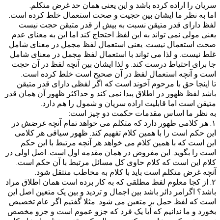
سریان را اراده کرده باشد و این یعنی همان حد غرض متکلم.
اما به نظر ما ایشان بین حجیت و صحت استعمال خلط کرده است.
لفظ دارای قدر متیقن نسبت به بیش از قدر متیقن حجت نیست
یعنی مولی نمی تواند به این لفظ احتجاج کند اما این به معنای عدم
صحت استعمال نیست. یعنی استعمال لفظ مجمل در معنای شامل
غلط نیست. و لذا می تواند با استعمال لفظ مجمل در معنای شامل
جا برای احتیاط درست کند. و لذا ایشان بین آنچه لفظ در آن حجت
است و آنچه استعمال لفظ در آن صحیح است خلط کرده است.
تا اینجا حق با مرحوم آخوند است که اگر لفظی دارای قدر متیقن
باشد لفظ ظهور در اطلاق پیدا نمی کند و حداکثر ظهور آن همان قدر
متیقن است اما قابلیت اراده سریان و شمول را هم دارد.
به نظر ما اساس مقدمات حکمت دو چیز است:
۱. هر کلامی ظهور دارد که متکلم می خواهد تمام آنچه غرضش در
این حکم است را با همین کلام تفهیم کند. ظهور سیاقی هر کلامی
این است که با همین کلام می خواهد هر آنچه مرتبط با این حکم
است را بگوید. این مفروض در همان مقدمه اول است. اصل اولی در
کلام این است که کلام حاوی کل مسائل مرتبط با آن حکم است.
آنچه غرض متکلم است باید با کلام به مخاطب منتقل شود.
۲. از کجا معلوم لفظ مطلقی که به کار برده است همان اطلاق مراد
باشد؟ اگرامر دائر باشد بین اجمال و تردید و بین یک متعین اصل این
است که لفظ حمل بر متعین می شود. مثلا گفتیم اگر عام تخصیص
بخورد و ما ندانیم که آیا یک فرد که جزو عموم است و جزو مخصص