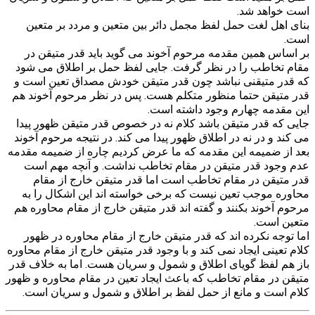
است خواهد شد.
بنای اهل لغت حمل لفظ مجمل دائر بین متعین و مردد بر متعین
است.
بر اساس همین مقدمه مرحوم آخوند می گوید باید قدر متیقن در
مقام تخاطب را در نظر گرفت. جایی لفظ حمل بر اطلاق می شود
که قدر متیقنی نباشد چون قدر متیقن خودش مصداق تعین است و
قدر متیقن حتما منظور متکلم هست. پس در نظر مرحوم آخوند هم
این مقدمه چهارم وجود داشته است.
جایی که قدر متیقن باشد کلام نه در خصوص قدر متیقن ظهور پیدا
می کند و در نه در اطلاق ظهور پیدا می کند. در نتیجه مرحوم آخوند
بعد از ضمیمه این مقدمه که ما عرض کردیم چاره از ضمیمه مقدمه
عدم وجود قدر متیقن در مقام تخاطب نداشت. و آنچه مهم است
قدر متیقن در مقام تخاطب است اما قدر متیقن خارج از مقام
محاوره موجب تعین نیست که برخی خواسته اند این اشکال را به
مرحوم آخوند بکنند و گفته اند قدر متیقن خارج از مقام محاوره هم
متعین است.
اما توجه نکرده اند که قدر متیقن خارج از مقام محاوره در ظهور
کلام تعینی ایجاد نمی کند و با وجود قدر متیقن خارج از مقام محاوره
باز هم لفظ گویای اطلاق و شمول و سریان هست. اما به خلاف قدر
متیقن در مقام تخاطب که باعث ایجاد تعین در مقام محاوره و ظهور
کلام است و مانع از حمل لفظ بر اطلاق و شمول و سریان است.