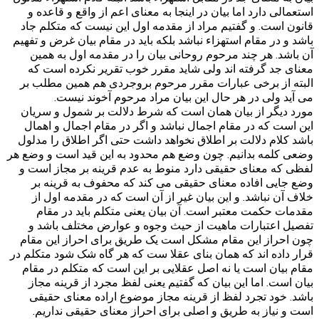
استعمالی دارد اما بیان در اینجا به معنای اعم از واقع و قاعده و
قانون است. و گفتیم مراد از مقدمه اول این نیست که متکلم جاد
باشد و در مقام استهزاء نباشد بلکه باید در مقام بیان غرض و تفهیم
آن باشد. هر چند مرحوم روحانی بیان را در مقدمه اول به همین
معنای جد گرفته اند ولی شاید مقرر خوب تقریر نکرده است که
البته از برخی عبارات مقرر مرحوم بروجردی هم همین مطلب بر
می آید ولی در هر حال این بیان مراد مرحوم آخوند نیست.
مورد دیگر از بیان همان است که شرط دلالت بر شمول و سریان
این است که در مقام اجمال نباشد و اگر در مقام اجمال و اهمال
باشد کلام دلالت بر اطلاق نخواهد داشت حتی اگر اطلاق را مدلول
وضعی کلمه بدانیم. چون وضع هم محدود به این قید است و وضع هر
لفظی که معنای حقیقی دارد منوط به عدم قرینه بر مجاز است و
وضع جایی افاده معنای حقیقی می کند که محفوف به قرینه بر
خلاف آن نباشد. و این بیان غیر از آن است که در مقدمه اول از
مقدمات حکمت معتبر است. آن بیان یعنی متکلم باید در مقام
تفصیل اعتبارات ماهیت از حیث وجوه و عوارض مختلف باشد و
چون احراز این مقام مشکل است یک طریق برای احراز این مقام
قرار داده اند که همان بنای عقلا ست که هر گاه شک شود متکلم در
مقام بیان است یا نه اصل عقلایی بر این است که متکلم در مقام
بیان است. اما این بیان که گفتیم یعنی لفظ مجرد از قرینه مجاز
باشد. خود تجرد لفظ از قرینه مجاز موضوع اراده معنای حقیقی
است و نیاز به طریق و اصلی برای احراز معنای حقیقی نداریم.