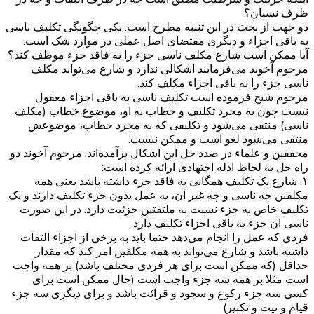
ظرف نسیان؟
دو جهت از بحث در این تنبیه مطرح است. یکی چگونگی تکلیف ناسی
به باقی اجزاء و دیگری مقتضای اصل عملی در موارد شک است.
آیا ممکن است شارع مکلف ناسی جزء را به فاقد جزء موظف کند؟
مرحوم آخوند می‌فرمایند اشکالی ندارد و شارع می‌تواند مکلف
ناسی جزء‌ را به باقی اجزاء مکلف کند.
مرحوم شیخ فرموده‌ است تکلیف ناسی به باقی اجزاء معقول
نیست چون به مجرد تکلیف و خطاب به او،‌ موضوع خطاب (مکلف
ناسی)‌ منتفی می‌شود و تکلیفی که به مجرد خطاب، موضوعش
منتفی می‌شود لغو است و ممکن نیست.
محققین و علماء در صدد حل این اشکال برآمده‌اند. مرحوم آخوند دو
راه حل به لحاظ ادله اجتهادی ارائه کرده است:
۱. شارع یک تکلیف همگانی به فاقد جزء داشته باشد یعنی همه
مکلفین چه ناسی و چه غیر آن، به عمل بدون جزء‌ تکلیف دارند و یک
تکلیف خاص به جزء نسبت به ملتفتین جزئیت‌ دارد. در این صورت
ناسی آن جزء به باقی اجزاء تکلیف دارد.
فردی که عمل را انجام می‌دهد حتما باید به برخی از اجزاء التفات
داشته باشد و شارع می‌تواند به همه مکلفین امر کند که مقدار
حداقل (که ممکن است برای هر فردی مختلف باشد) بر همه واجب
است مثلا بر همه سه جزء واجب است (حال ممکن است برای
کسی سه جزء رکوع و سجود و قرائت باشد و برای دیگری سه جزء
قیام و نیت و تکبیر)