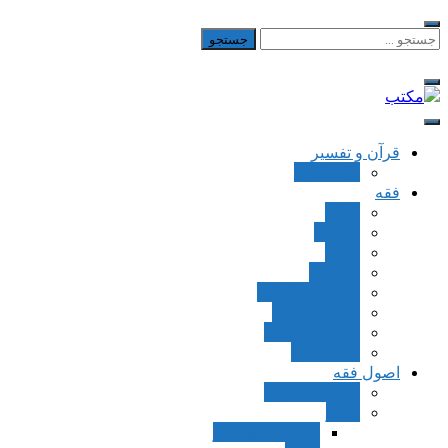
Skip
to
جستجو
برای:
content
مکتب
یادداشت‌های رضا اسکندری
قرآن و تفسیر
بطن قرآن
فقه
اجاره
قصاص
قضاء
شهادات
تصحیح معاملات
قسمت اموال
مسائل پزشکی
فقه العقود
اصول فقه
مقدمات اصول
اوامر
ماده و صیغه امر