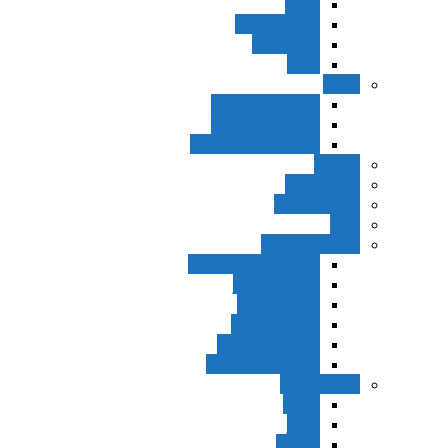
اجزاء
مقدمه واجب
مساله ضد
ترتب
نواهی
ماده و صیغه نهی
اجتماع امر و نهی
اقتضاء النهی للفساد
مفاهیم
عام و خاص
مطلق و مقید
قطع
ظنون و امارات
مقدمات مباحث ظن
حجیت ظواهر
حجیت اجماع
حجیت شهرت
حجیت خبر واحد
حجیت مطلق ظن
اصول عملیه
برائت
تخییر
احتیاط