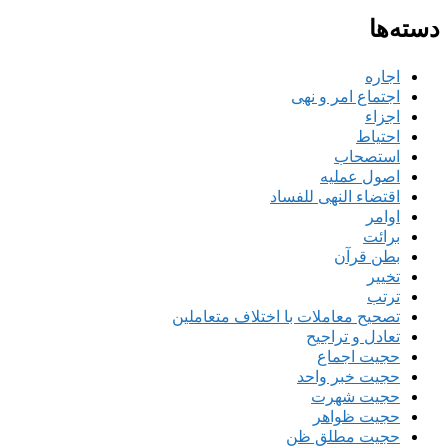
دسته‌ها
اجاره
اجتماع امر و نهی
اجزاء
احتیاط
استصحاب
اصول عملیه
اقتضاء النهی للفساد
اوامر
برائت
بطن قرآن
تخییر
ترتب
تصحیح معاملات با اختلاف متعاملین
تعادل و تراجیح
حجیت اجماع
حجیت خبر واحد
حجیت شهرت
حجیت ظواهر
حجیت مطلق ظن