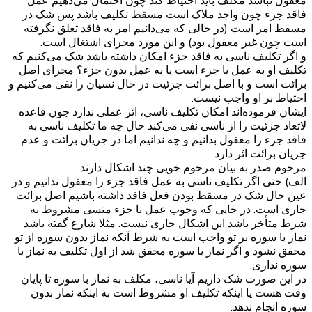
معقول نباشد مکلف باید احتیاط کند چون احتمال می‌دهیم عمل
فاقد جزء چون واجد ملاک است مسقط تکلیف باشد پس شک در
مسقط امر است (در حالی که می‌دانیم امر به فاقد تعلق نگرفته
است چون غیر معقول بود) و این مورد مجرای اشتغال است.
و اگر تکلیف ناسی به فاقد جزء امکان داشته باشد شک می‌کنیم که
تکلیف او به عمل با جزء‌ است یا به عمل بدون جزء؟ مجرای اصل
برائت است و با اصل برائت جزئیت در حال نسیان را نفی می‌کنیم و
احتیاط بر او واجب نیست.
ایشان فرموده‌اند امکان تکلیف ناسی، اثر عملی ندارد چون قاعده
لاتعاد جزئیت را از ناسی نفی می‌کند حال چه ما تکلیف ناسی به
فاقد جزء‌ را معقول بدانیم و چه ندانیم اما در جریان برائت و عدم
جریان برائت اثر دارد.
مرحوم صدر به بیان مرحوم خویی چند اشکال دارند.
الف) حتی اگر تکلیف ناسی به عمل فاقد جزء را معقول ندانیم و در
عین حال شک در مسقط بودن فعل فاقد داشته باشیم اصل برائت
جاری است. در جایی که وجوب عمل با جزء منسی مشروط به
شرط متأخر باشد این اشکال جاری نیست. مثلا شارع گفته باشد
نماز با سوره بر تو واجب است به شرط آنکه نماز بدون سوره از تو
محقق نشود و اگر نماز با سوره محقق شد از اول تکلیف به نماز با
سوره نداری.
در این صورت شک داریم آیا ناسی، مکلف به نماز با سوره تا پایان
وقت هست یا اینکه تکلیف او مشروط است به اینکه نماز بدون
سوره انجام ندهد.