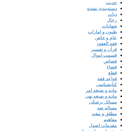
حدیث
دسته‌بندی نشده
دیات
رجال
شهادات
ظنون و امارات
عام و خاص
فقه العقود
قرآن و تفسیر
قسمت اموال
قصاص
قضاء
قطع
قواعد فقه
کتابشناسی
ماده و صیغه امر
ماده و صیغه نهی
مسائل پزشکی
مساله ضد
مطلق و مقید
مفاهیم
مقدمات اصول