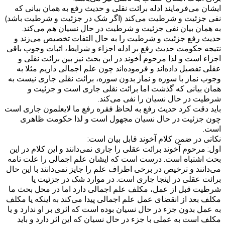
ایشان می‌فرمایند ادله برائت نقلی و حدیث رفع به همان بیانی که
نفی جزئیت و شرطیت می‌کند (اگر شک در جزئیت و شرطیت باشد)
به همان بیان نفی جزئیت و شرطیت در حال نسیان هم می‌کند.
حدیث رفع جزئیت و شرطیت را به حال التفات تخصیص می‌زند و
نتیجه حکومت حدیث رفع بر ادله اجزاء و شرایط، اثبات وجوب باقی
اجزاء است و لذا مرحوم آخوند در این بحث نیز بین برائت نقلی و
عقلی تفصیل داده‌اند و فرموده‌اند چون علم اجمالی داریم مثلا به
وجوب نماز با سوره و نماز بدون سوره، برائت نقلی جاری نیست به
همان بیانی که گذشت اما برائت نقلی جاری است و جزئیت و
شرطیت در حال نسیان را نفی می‌کند.
باید دقت کرد حدیث رفع به لحاظ فقره رفع ما لایعلمون جاری است
چون جزئیت در حال نسیان مجهول است و لذا حکومت ظاهری
است.
نکاتی در ضمن کلام آخوند قابل بیان است:
اول: مرحوم آخوند برائت عقلی را جاری نمی‌دانند و این کلام در این
بحث اشتباه است. درست است که ایشان علم اجمالی را علت تامه
می‌دانند و ترخیص در برخی اطراف علم را جایز نمی‌دانند با این حال
برائت عقلی در اینجا جاری است. در موارد شک در جزئیت یا
شرطیت قبل از عمل، مکلف علم اجمالی دارد اما در محل بحث ما
مکلف بعد از انقضای عمل علم اجمالی پیدا می‌کند به اینکه یا مکلف
به عمل بدون جزء در حال نسیان بوده است که اثری بر او ندارد و یا
مکلف است به عملی با جزء در حال نسیان که این اثر دارد و باید