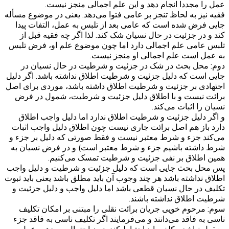
عمل را مجددا انجام دهد و این علم اجمالی منجز نیست.
فقیه نیز به لحاظ تنجز بر عامی فتوا می‌دهد. یعنی در موضوع مسأله
جایی فرض شده است که عامی بعد از تلبس به عمل، التفات پیدا
کند و در جزئیت در حال نسیان شک کند. لذا اگر چه فقیه قبل از
تلبس عامی علم اجمالی دارد اما چون موضوع علم او، فرض تلبس
به عمل است علم اجمالی او منجز نیست.
دوم: محل بحث در شک در جزئیت و شرطیت در حال نسیان در
جایی است که دلیل جزئیت و شرطیت اطلاق نداشته باشد. اگر دلیل
اجتهادی بر جزئیت و شرطیت اطلاق داشته باشد، موردی برای اصل
برائت نیست و با اطلاق دلیل جزئیت و شرطیت، شمول در فرض
نسیان را اثبات می‌کند.
و اگر دلیل جزئیت و شرطیت اطلاق ندارد اما دلیل واجب اطلاق
دارد باز هم اصل برائت جاری نیست چون اطلاق دلیل واجب اثبات
می‌کند جزء و شرط معتبر نیست و فقط صورتی که دلیل بر جزء و
شرط داشته باشیم جزء و شرط معتبر است) و در فرض نسیان به
همین اطلاق بر نفی جزئیت و شرطیت تمسک می‌کنیم.
پس محل بحث جایی است که دلیل جزئیت و شرطیت و دلیل واجب
اطلاق نداشته باشد هر چند وجوب آن باید مطلق باشد یعنی باید ثبوت
تکلیف در حال نسیان قطعی باشد اما دلیل واجب و دلیل جزئیت و
شرطیت اطلاق نداشته باشند.
سوم: مرحوم خویی جریان برائت نقلی را مبتنی بر امکان تکلیف
ناسی به فاقد می‌دانند و می‌فرمایند اگر تکلیف ناسی به فاقد جزء