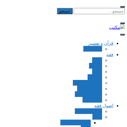
Skip
to
جستجو
برای:
content
مکتب
یادداشت‌های رضا اسکندری
قرآن و تفسیر
بطن قرآن
فقه
اجاره
قصاص
قضاء
شهادات
تصحیح معاملات
قسمت اموال
مسائل پزشکی
فقه العقود
اصول فقه
مقدمات اصول
اوامر
ماده و صیغه امر