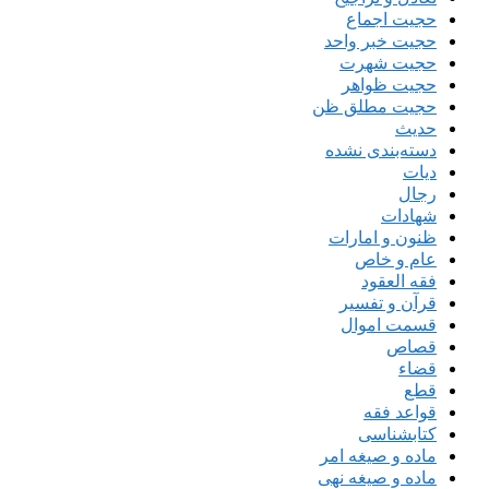
حجیت اجماع
حجیت خبر واحد
حجیت شهرت
حجیت ظواهر
حجیت مطلق ظن
حدیث
دسته‌بندی نشده
دیات
رجال
شهادات
ظنون و امارات
عام و خاص
فقه العقود
قرآن و تفسیر
قسمت اموال
قصاص
قضاء
قطع
قواعد فقه
کتابشناسی
ماده و صیغه امر
ماده و صیغه نهی