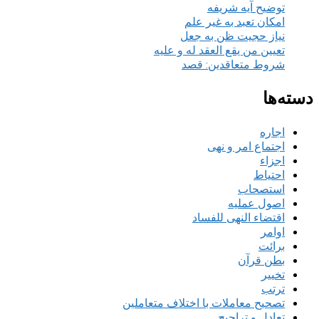
توضیح آیه شریفه
امکان تعبد به غیر علم
نیاز حجیت ظن به جعل
تعیین من یقع العقد له و علیه
شروط متعاقدین: قصد
دسته‌ها
اجاره
اجتماع امر و نهی
اجزاء
احتیاط
استصحاب
اصول عملیه
اقتضاء النهی للفساد
اوامر
برائت
بطن قرآن
تخییر
ترتب
تصحیح معاملات با اختلاف متعاملین
تعادل و تراجیح