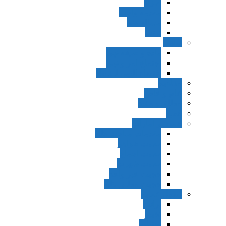
اجزاء
مقدمه واجب
مساله ضد
ترتب
نواهی
ماده و صیغه نهی
اجتماع امر و نهی
اقتضاء النهی للفساد
مفاهیم
عام و خاص
مطلق و مقید
قطع
ظنون و امارات
مقدمات مباحث ظن
حجیت ظواهر
حجیت اجماع
حجیت شهرت
حجیت خبر واحد
حجیت مطلق ظن
اصول عملیه
برائت
تخییر
احتیاط