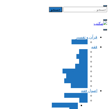
Skip
to
جستجو
برای:
content
مکتب
یادداشت‌های رضا اسکندری
قرآن و تفسیر
بطن قرآن
فقه
اجاره
قصاص
قضاء
شهادات
تصحیح معاملات
قسمت اموال
مسائل پزشکی
فقه العقود
اصول فقه
مقدمات اصول
اوامر
ماده و صیغه امر