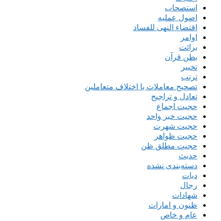
استصحاب
اصول عملیه
اقتضاء النهی للفساد
اوامر
برائت
بطن قرآن
تخییر
ترتب
تصحیح معاملات با اختلاف متعاملین
تعادل و تراجیح
حجیت اجماع
حجیت خبر واحد
حجیت شهرت
حجیت ظواهر
حجیت مطلق ظن
حدیث
دسته‌بندی نشده
دیات
رجال
شهادات
ظنون و امارات
عام و خاص