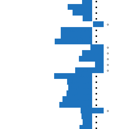
اجزاء
مقدمه واجب
مساله ضد
ترتب
نواهی
ماده و صیغه نهی
اجتماع امر و نهی
اقتضاء النهی للفساد
مفاهیم
عام و خاص
مطلق و مقید
قطع
ظنون و امارات
مقدمات مباحث ظن
حجیت ظواهر
حجیت اجماع
حجیت شهرت
حجیت خبر واحد
حجیت مطلق ظن
اصول عملیه
برائت
تخییر
احتیاط