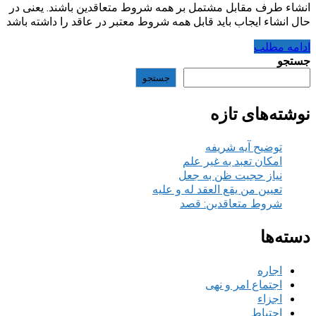
انشاء طرف مقابل مشتمل بر همه شروط متعاقدین باشند. یعنی در
حال انشاء ایجاب باید قابل همه شروط معتبر در عاقد را داشته باشد
ادامه مطلب
جستجو
جستجو
نوشته‌های تازه
توضیح آیه شریفه
امکان تعبد به غیر علم
نیاز حجیت ظن به جعل
تعیین من یقع العقد له و علیه
شروط متعاقدین: قصد
دسته‌ها
اجاره
اجتماع امر و نهی
اجزاء
احتیاط