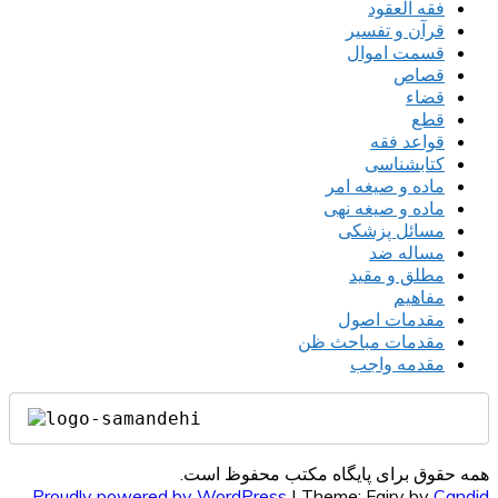
فقه العقود
قرآن و تفسیر
قسمت اموال
قصاص
قضاء
قطع
قواعد فقه
کتابشناسی
ماده و صیغه امر
ماده و صیغه نهی
مسائل پزشکی
مساله ضد
مطلق و مقید
مفاهیم
مقدمات اصول
مقدمات مباحث ظن
مقدمه واجب
همه حقوق برای پایگاه مکتب محفوظ است.
Proudly powered by WordPress
|
Theme: Fairy by
Candid