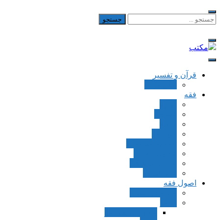
Skip
to
جستجو
برای:
content
مکتب
یادداشت‌های رضا اسکندری
قرآن و تفسیر
بطن قرآن
فقه
اجاره
قصاص
قضاء
شهادات
تصحیح معاملات
قسمت اموال
مسائل پزشکی
فقه العقود
اصول فقه
مقدمات اصول
اوامر
ماده و صیغه امر