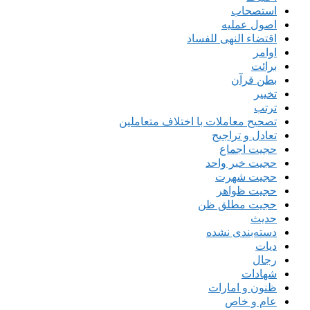
استصحاب
اصول عملیه
اقتضاء النهی للفساد
اوامر
برائت
بطن قرآن
تخییر
ترتب
تصحیح معاملات با اختلاف متعاملین
تعادل و تراجیح
حجیت اجماع
حجیت خبر واحد
حجیت شهرت
حجیت ظواهر
حجیت مطلق ظن
حدیث
دسته‌بندی نشده
دیات
رجال
شهادات
ظنون و امارات
عام و خاص