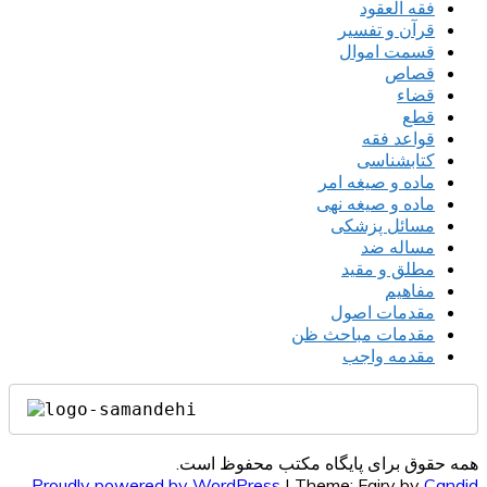
فقه العقود
قرآن و تفسیر
قسمت اموال
قصاص
قضاء
قطع
قواعد فقه
کتابشناسی
ماده و صیغه امر
ماده و صیغه نهی
مسائل پزشکی
مساله ضد
مطلق و مقید
مفاهیم
مقدمات اصول
مقدمات مباحث ظن
مقدمه واجب
همه حقوق برای پایگاه مکتب محفوظ است.
Proudly powered by WordPress
|
Theme: Fairy by
Candid