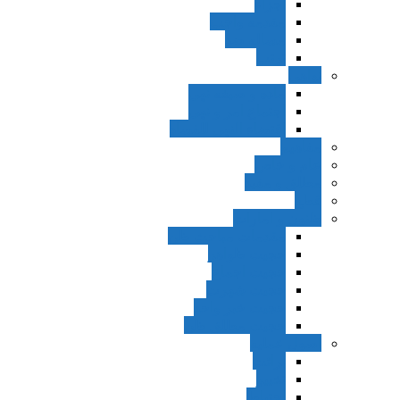
اجزاء
مقدمه واجب
مساله ضد
ترتب
نواهی
ماده و صیغه نهی
اجتماع امر و نهی
اقتضاء النهی للفساد
مفاهیم
عام و خاص
مطلق و مقید
قطع
ظنون و امارات
مقدمات مباحث ظن
حجیت ظواهر
حجیت اجماع
حجیت شهرت
حجیت خبر واحد
حجیت مطلق ظن
اصول عملیه
برائت
تخییر
احتیاط