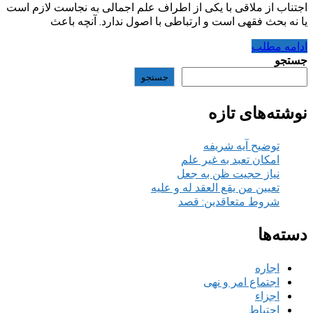
اجتناب از ملاقی با یکی از اطراف علم اجمالی به نجاست لازم است
یا نه بحث فقهی است و ارتباطی با اصول ندارد. آنچه باعث
ادامه مطلب
جستجو
جستجو
نوشته‌های تازه
توضیح آیه شریفه
امکان تعبد به غیر علم
نیاز حجیت ظن به جعل
تعیین من یقع العقد له و علیه
شروط متعاقدین: قصد
دسته‌ها
اجاره
اجتماع امر و نهی
اجزاء
احتیاط