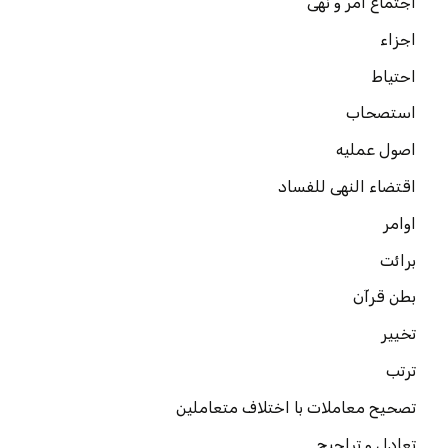
اجتماع امر و نهی
اجزاء
احتیاط
استصحاب
اصول عملیه
اقتضاء النهی للفساد
اوامر
برائت
بطن قرآن
تخییر
ترتب
تصحیح معاملات با اختلاف متعاملین
تعادل و تراجیح