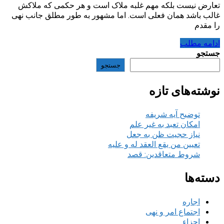
تعارض نیست بلکه مهم غلبه ملاک است و هر حکمی که ملاکش
غالب باشد همان فعلی است. اما مشهور به طور مطلق جانب نهی
را مقدم
ادامه مطلب
جستجو
جستجو
نوشته‌های تازه
توضیح آیه شریفه
امکان تعبد به غیر علم
نیاز حجیت ظن به جعل
تعیین من یقع العقد له و علیه
شروط متعاقدین: قصد
دسته‌ها
اجاره
اجتماع امر و نهی
اجزاء