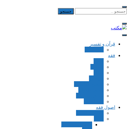
Skip
to
جستجو
برای:
content
مکتب
یادداشت‌های رضا اسکندری
قرآن و تفسیر
بطن قرآن
فقه
اجاره
قصاص
قضاء
شهادات
تصحیح معاملات
قسمت اموال
مسائل پزشکی
فقه العقود
اصول فقه
مقدمات اصول
اوامر
ماده و صیغه امر