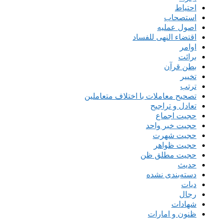
احتیاط
استصحاب
اصول عملیه
اقتضاء النهی للفساد
اوامر
برائت
بطن قرآن
تخییر
ترتب
تصحیح معاملات با اختلاف متعاملین
تعادل و تراجیح
حجیت اجماع
حجیت خبر واحد
حجیت شهرت
حجیت ظواهر
حجیت مطلق ظن
حدیث
دسته‌بندی نشده
دیات
رجال
شهادات
ظنون و امارات