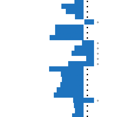
اجزاء
مقدمه واجب
مساله ضد
ترتب
نواهی
ماده و صیغه نهی
اجتماع امر و نهی
اقتضاء النهی للفساد
مفاهیم
عام و خاص
مطلق و مقید
قطع
ظنون و امارات
مقدمات مباحث ظن
حجیت ظواهر
حجیت اجماع
حجیت شهرت
حجیت خبر واحد
حجیت مطلق ظن
اصول عملیه
برائت
تخییر
احتیاط