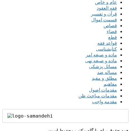
عام و خاص
فقه العقود
قرآن و تفسیر
قسمت اموال
قصاص
قضاء
قطع
قواعد فقه
کتابشناسی
ماده و صیغه امر
ماده و صیغه نهی
مسائل پزشکی
مساله ضد
مطلق و مقید
مفاهیم
مقدمات اصول
مقدمات مباحث ظن
مقدمه واجب
همه حقوق برای پایگاه مکتب محفوظ است.