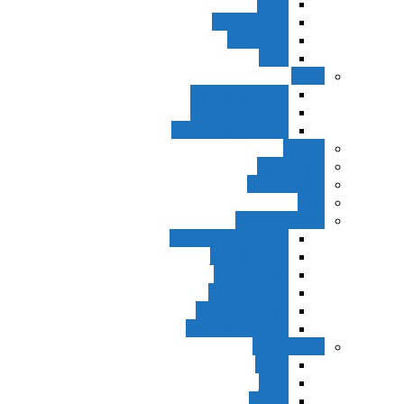
اجزاء
مقدمه واجب
مساله ضد
ترتب
نواهی
ماده و صیغه نهی
اجتماع امر و نهی
اقتضاء النهی للفساد
مفاهیم
عام و خاص
مطلق و مقید
قطع
ظنون و امارات
مقدمات مباحث ظن
حجیت ظواهر
حجیت اجماع
حجیت شهرت
حجیت خبر واحد
حجیت مطلق ظن
اصول عملیه
برائت
تخییر
احتیاط