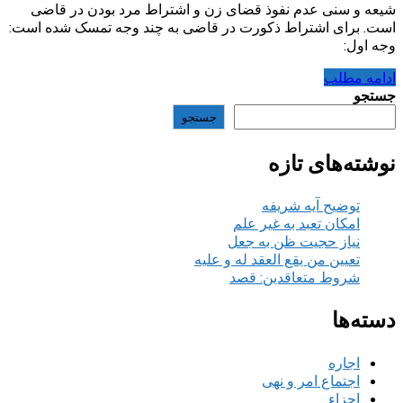
شیعه و سنی عدم نفوذ قضای زن و اشتراط مرد بودن در قاضی
است. برای اشتراط ذکورت در قاضی به چند وجه تمسک شده است:
وجه اول:
ادامه مطلب
جستجو
جستجو
نوشته‌های تازه
توضیح آیه شریفه
امکان تعبد به غیر علم
نیاز حجیت ظن به جعل
تعیین من یقع العقد له و علیه
شروط متعاقدین: قصد
دسته‌ها
اجاره
اجتماع امر و نهی
اجزاء