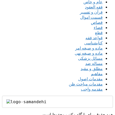
عام و خاص
فقه العقود
قرآن و تفسیر
قسمت اموال
قصاص
قضاء
قطع
قواعد فقه
کتابشناسی
ماده و صیغه امر
ماده و صیغه نهی
مسائل پزشکی
مساله ضد
مطلق و مقید
مفاهیم
مقدمات اصول
مقدمات مباحث ظن
مقدمه واجب
همه حقوق برای پایگاه مکتب محفوظ است.