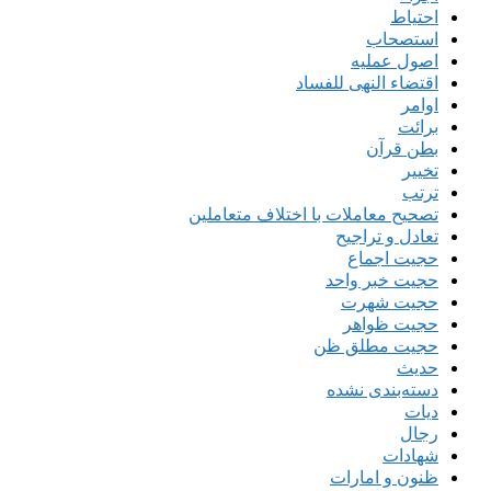
احتیاط
استصحاب
اصول عملیه
اقتضاء النهی للفساد
اوامر
برائت
بطن قرآن
تخییر
ترتب
تصحیح معاملات با اختلاف متعاملین
تعادل و تراجیح
حجیت اجماع
حجیت خبر واحد
حجیت شهرت
حجیت ظواهر
حجیت مطلق ظن
حدیث
دسته‌بندی نشده
دیات
رجال
شهادات
ظنون و امارات