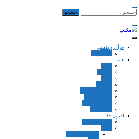
Skip
to
جستجو
برای:
content
مکتب
یادداشت‌های رضا اسکندری
قرآن و تفسیر
بطن قرآن
فقه
اجاره
قصاص
قضاء
شهادات
تصحیح معاملات
قسمت اموال
مسائل پزشکی
فقه العقود
اصول فقه
مقدمات اصول
اوامر
ماده و صیغه امر