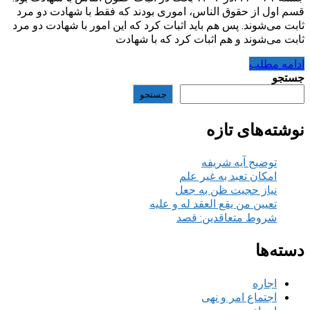
قسم اول از حقوق الناس، اموری بودند که فقط با شهادت دو مرد
ثابت می‌شوند. پس هم باید اثبات کرد که این امور با شهادت دو مرد
ثابت می‌شوند و هم اثبات کرد که با شهادت
ادامه مطلب
جستجو
جستجو
نوشته‌های تازه
توضیح آیه شریفه
امکان تعبد به غیر علم
نیاز حجیت ظن به جعل
تعیین من یقع العقد له و علیه
شروط متعاقدین: قصد
دسته‌ها
اجاره
اجتماع امر و نهی