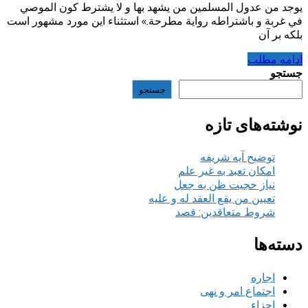
يوجد من عدول المسلمين من يشهد بها و لا يشترط كون الموصي
في غربة و باشتراطه رواية مطرحة.» استثناء این مورد مشهور است
بلکه بر آن
ادامه مطلب
جستجو
جستجو
نوشته‌های تازه
توضیح آیه شریفه
امکان تعبد به غیر علم
نیاز حجیت ظن به جعل
تعیین من یقع العقد له و علیه
شروط متعاقدین: قصد
دسته‌ها
اجاره
اجتماع امر و نهی
اجزاء