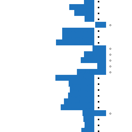
اجزاء
مقدمه واجب
مساله ضد
ترتب
نواهی
ماده و صیغه نهی
اجتماع امر و نهی
اقتضاء النهی للفساد
مفاهیم
عام و خاص
مطلق و مقید
قطع
ظنون و امارات
مقدمات مباحث ظن
حجیت ظواهر
حجیت اجماع
حجیت شهرت
حجیت خبر واحد
حجیت مطلق ظن
اصول عملیه
برائت
تخییر
احتیاط