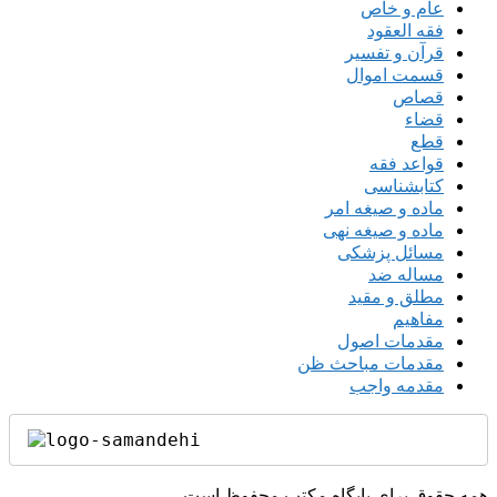
عام و خاص
فقه العقود
قرآن و تفسیر
قسمت اموال
قصاص
قضاء
قطع
قواعد فقه
کتابشناسی
ماده و صیغه امر
ماده و صیغه نهی
مسائل پزشکی
مساله ضد
مطلق و مقید
مفاهیم
مقدمات اصول
مقدمات مباحث ظن
مقدمه واجب
همه حقوق برای پایگاه مکتب محفوظ است.