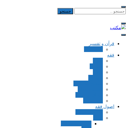
Skip
to
جستجو
برای:
content
مکتب
یادداشت‌های رضا اسکندری
قرآن و تفسیر
بطن قرآن
فقه
اجاره
قصاص
قضاء
شهادات
تصحیح معاملات
قسمت اموال
مسائل پزشکی
فقه العقود
اصول فقه
مقدمات اصول
اوامر
ماده و صیغه امر