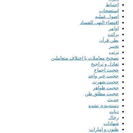
احتیاط
استصحاب
اصول عملیه
اقتضاء النهی للفساد
اوامر
برائت
بطن قرآن
تخییر
ترتب
تصحیح معاملات با اختلاف متعاملین
تعادل و تراجیح
حجیت اجماع
حجیت خبر واحد
حجیت شهرت
حجیت ظواهر
حجیت مطلق ظن
حدیث
دسته‌بندی نشده
دیات
رجال
شهادات
ظنون و امارات