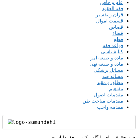
عام و خاص
فقه العقود
قرآن و تفسیر
قسمت اموال
قصاص
قضاء
قطع
قواعد فقه
کتابشناسی
ماده و صیغه امر
ماده و صیغه نهی
مسائل پزشکی
مساله ضد
مطلق و مقید
مفاهیم
مقدمات اصول
مقدمات مباحث ظن
مقدمه واجب
همه حقوق برای پایگاه مکتب محفوظ است.