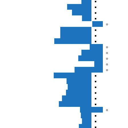
اجزاء
مقدمه واجب
مساله ضد
ترتب
نواهی
ماده و صیغه نهی
اجتماع امر و نهی
اقتضاء النهی للفساد
مفاهیم
عام و خاص
مطلق و مقید
قطع
ظنون و امارات
مقدمات مباحث ظن
حجیت ظواهر
حجیت اجماع
حجیت شهرت
حجیت خبر واحد
حجیت مطلق ظن
اصول عملیه
برائت
تخییر
احتیاط