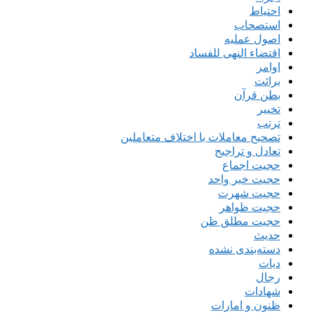
احتیاط
استصحاب
اصول عملیه
اقتضاء النهی للفساد
اوامر
برائت
بطن قرآن
تخییر
ترتب
تصحیح معاملات با اختلاف متعاملین
تعادل و تراجیح
حجیت اجماع
حجیت خبر واحد
حجیت شهرت
حجیت ظواهر
حجیت مطلق ظن
حدیث
دسته‌بندی نشده
دیات
رجال
شهادات
ظنون و امارات