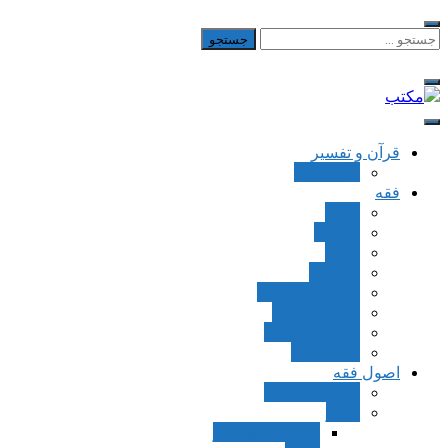
Skip
to
جستجو
برای:
content
مکتب
یادداشت‌های رضا اسکندری
قرآن و تفسیر
بطن قرآن
فقه
اجاره
قصاص
قضاء
شهادات
تصحیح معاملات
قسمت اموال
مسائل پزشکی
فقه العقود
اصول فقه
مقدمات اصول
اوامر
ماده و صیغه امر