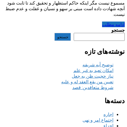
مسموع نیست مگر اینکه حاکم استظهار و تحقیق کند تا ثابت شود
آنچه شهادت داده است مبنی بر سهو و نسیان و غفلت و عدم ضبط
نیست.
ادامه مطلب
جستجو
جستجو
نوشته‌های تازه
توضیح آیه شریفه
امکان تعبد به غیر علم
نیاز حجیت ظن به جعل
تعیین من یقع العقد له و علیه
شروط متعاقدین: قصد
دسته‌ها
اجاره
اجتماع امر و نهی
اجزاء