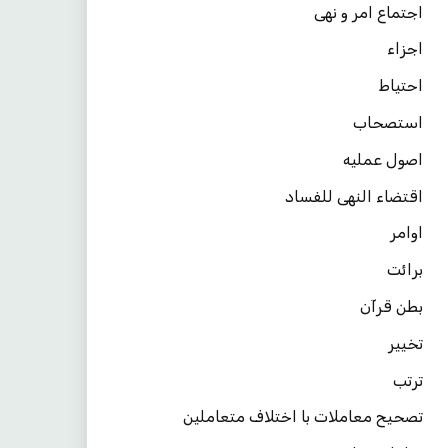
اجتماع امر و نهی
اجزاء
احتیاط
استصحاب
اصول عملیه
اقتضاء النهی للفساد
اوامر
برائت
بطن قرآن
تخییر
ترتب
تصحیح معاملات با اختلاف متعاملین