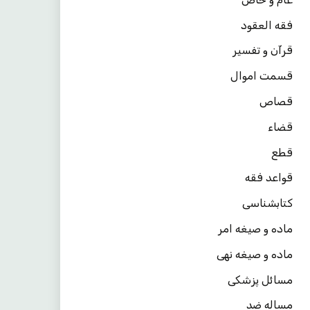
فقه العقود
قرآن و تفسیر
قسمت اموال
قصاص
قضاء
قطع
قواعد فقه
کتابشناسی
ماده و صیغه امر
ماده و صیغه نهی
مسائل پزشکی
مساله ضد