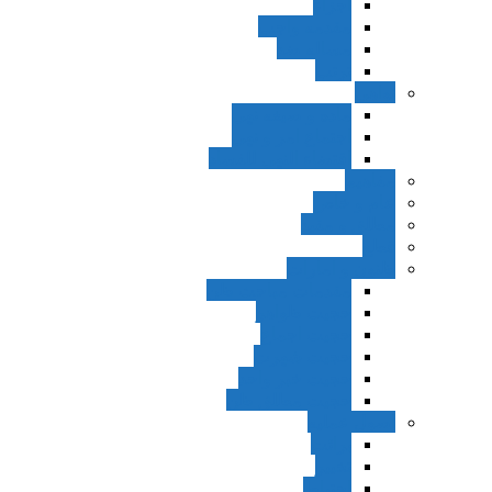
اجزاء
مقدمه واجب
مساله ضد
ترتب
نواهی
ماده و صیغه نهی
اجتماع امر و نهی
اقتضاء النهی للفساد
مفاهیم
عام و خاص
مطلق و مقید
قطع
ظنون و امارات
مقدمات مباحث ظن
حجیت ظواهر
حجیت اجماع
حجیت شهرت
حجیت خبر واحد
حجیت مطلق ظن
اصول عملیه
برائت
تخییر
احتیاط