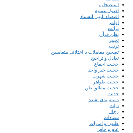
استصحاب
اصول عملیه
اقتضاء النهی للفساد
اوامر
برائت
بطن قرآن
تخییر
ترتب
تصحیح معاملات با اختلاف متعاملین
تعادل و تراجیح
حجیت اجماع
حجیت خبر واحد
حجیت شهرت
حجیت ظواهر
حجیت مطلق ظن
حدیث
دسته‌بندی نشده
دیات
رجال
شهادات
ظنون و امارات
عام و خاص