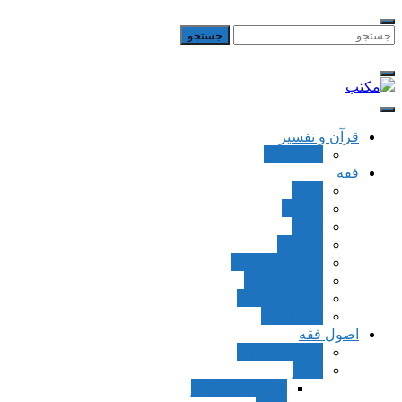
Skip
to
جستجو
برای:
content
مکتب
یادداشت‌های رضا اسکندری
قرآن و تفسیر
بطن قرآن
فقه
اجاره
قصاص
قضاء
شهادات
تصحیح معاملات
قسمت اموال
مسائل پزشکی
فقه العقود
اصول فقه
مقدمات اصول
اوامر
ماده و صیغه امر