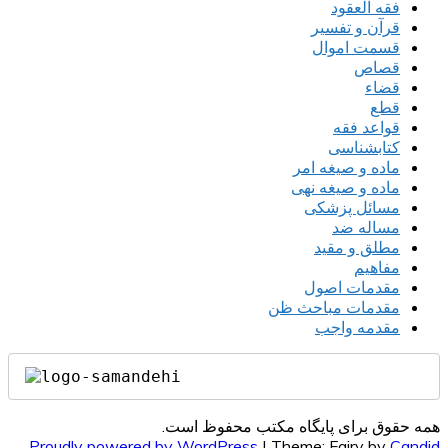
فقه العقود
قرآن و تفسیر
قسمت اموال
قصاص
قضاء
قطع
قواعد فقه
کتابشناسی
ماده و صیغه امر
ماده و صیغه نهی
مسائل پزشکی
مساله ضد
مطلق و مقید
مفاهیم
مقدمات اصول
مقدمات مباحث ظن
مقدمه واجب
همه حقوق برای پایگاه مکتب محفوظ است.
Proudly powered by WordPress
|
Theme: Fairy by
Candid