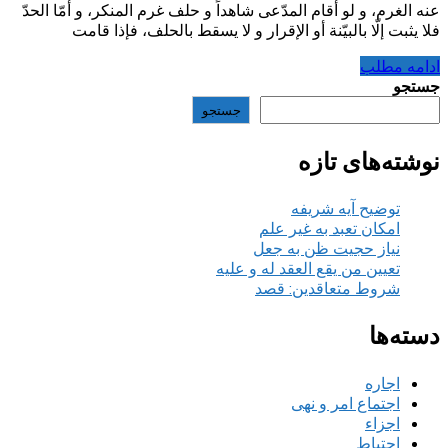
عنه الغرم، و لو أقام المدّعى شاهداً و حلف غرم المنكر، و أمّا الحدّ
فلا يثبت إلّا بالبيّنة أو الإقرار و لا يسقط بالحلف، فإذا قامت
ادامه مطلب
جستجو
جستجو
نوشته‌های تازه
توضیح آیه شریفه
امکان تعبد به غیر علم
نیاز حجیت ظن به جعل
تعیین من یقع العقد له و علیه
شروط متعاقدین: قصد
دسته‌ها
اجاره
اجتماع امر و نهی
اجزاء
احتیاط