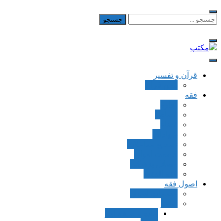
Skip
to
جستجو
برای:
content
مکتب
یادداشت‌های رضا اسکندری
قرآن و تفسیر
بطن قرآن
فقه
اجاره
قصاص
قضاء
شهادات
تصحیح معاملات
قسمت اموال
مسائل پزشکی
فقه العقود
اصول فقه
مقدمات اصول
اوامر
ماده و صیغه امر