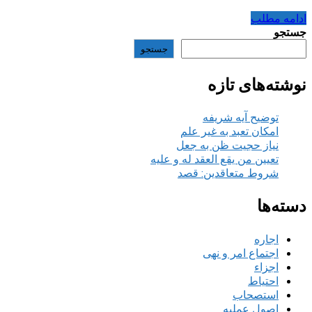
ادامه مطلب
جستجو
جستجو
نوشته‌های تازه
توضیح آیه شریفه
امکان تعبد به غیر علم
نیاز حجیت ظن به جعل
تعیین من یقع العقد له و علیه
شروط متعاقدین: قصد
دسته‌ها
اجاره
اجتماع امر و نهی
اجزاء
احتیاط
استصحاب
اصول عملیه