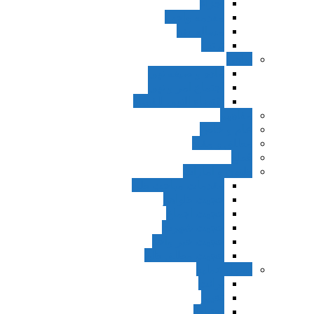
اجزاء
مقدمه واجب
مساله ضد
ترتب
نواهی
ماده و صیغه نهی
اجتماع امر و نهی
اقتضاء النهی للفساد
مفاهیم
عام و خاص
مطلق و مقید
قطع
ظنون و امارات
مقدمات مباحث ظن
حجیت ظواهر
حجیت اجماع
حجیت شهرت
حجیت خبر واحد
حجیت مطلق ظن
اصول عملیه
برائت
تخییر
احتیاط