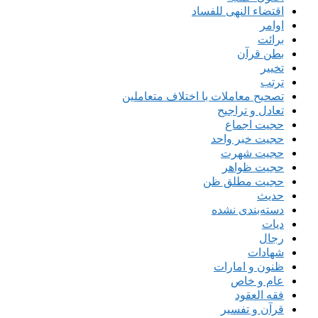
اقتضاء النهی للفساد
اوامر
برائت
بطن قرآن
تخییر
ترتب
تصحیح معاملات با اختلاف متعاملین
تعادل و تراجیح
حجیت اجماع
حجیت خبر واحد
حجیت شهرت
حجیت ظواهر
حجیت مطلق ظن
حدیث
دسته‌بندی نشده
دیات
رجال
شهادات
ظنون و امارات
عام و خاص
فقه العقود
قرآن و تفسیر