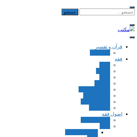
Skip
to
جستجو
برای:
content
مکتب
یادداشت‌های رضا اسکندری
قرآن و تفسیر
بطن قرآن
فقه
اجاره
قصاص
قضاء
شهادات
تصحیح معاملات
قسمت اموال
مسائل پزشکی
فقه العقود
اصول فقه
مقدمات اصول
اوامر
ماده و صیغه امر