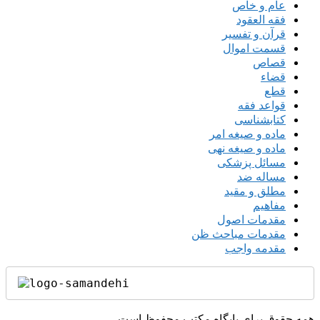
عام و خاص
فقه العقود
قرآن و تفسیر
قسمت اموال
قصاص
قضاء
قطع
قواعد فقه
کتابشناسی
ماده و صیغه امر
ماده و صیغه نهی
مسائل پزشکی
مساله ضد
مطلق و مقید
مفاهیم
مقدمات اصول
مقدمات مباحث ظن
مقدمه واجب
همه حقوق برای پایگاه مکتب محفوظ است.