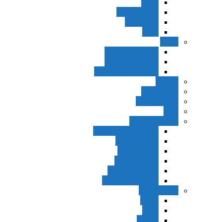
اجزاء
مقدمه واجب
مساله ضد
ترتب
نواهی
ماده و صیغه نهی
اجتماع امر و نهی
اقتضاء النهی للفساد
مفاهیم
عام و خاص
مطلق و مقید
قطع
ظنون و امارات
مقدمات مباحث ظن
حجیت ظواهر
حجیت اجماع
حجیت شهرت
حجیت خبر واحد
حجیت مطلق ظن
اصول عملیه
برائت
تخییر
احتیاط