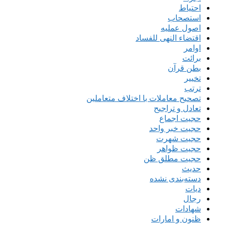
احتیاط
استصحاب
اصول عملیه
اقتضاء النهی للفساد
اوامر
برائت
بطن قرآن
تخییر
ترتب
تصحیح معاملات با اختلاف متعاملین
تعادل و تراجیح
حجیت اجماع
حجیت خبر واحد
حجیت شهرت
حجیت ظواهر
حجیت مطلق ظن
حدیث
دسته‌بندی نشده
دیات
رجال
شهادات
ظنون و امارات